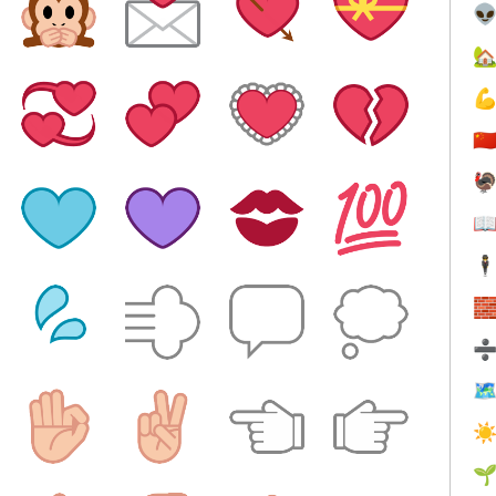



🇨


🕴


☀
