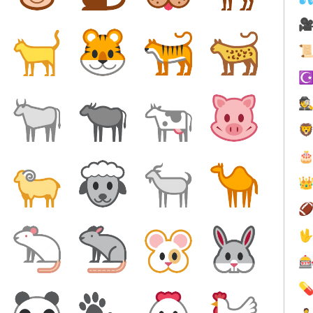


☪
🕵






