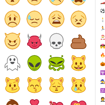










