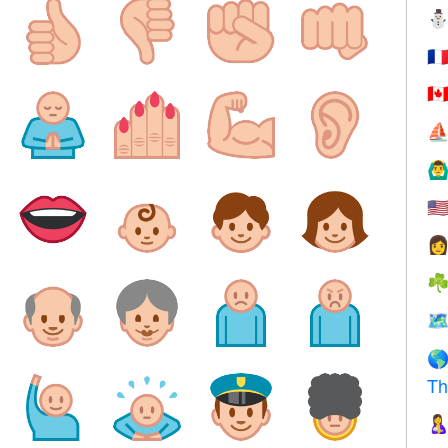
🇫
🇨
⛵
🙆‍♂
🇺

☘
🗺

Th
