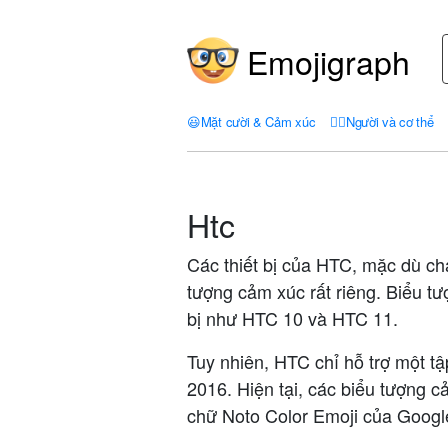
Emojigraph
😃
Mặt cười & Cảm xúc
🤦‍♀️
Người và cơ thể
Htc
Các thiết bị của HTC, mặc dù ch
tượng cảm xúc rất riêng. Biểu t
bị như HTC 10 và HTC 11.
Tuy nhiên, HTC chỉ hỗ trợ một t
2016. Hiện tại, các biểu tượng 
chữ Noto Color Emoji của Googl