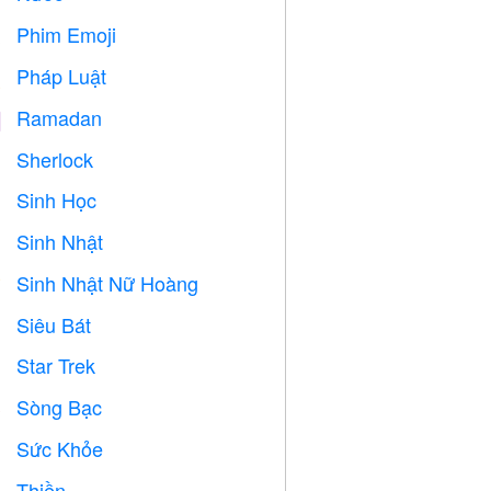
Phim Emoji

Pháp Luật

Ramadan
️
Sherlock
️
Sinh Học

Sinh Nhật

Sinh Nhật Nữ Hoàng

Siêu Bát

Star Trek

Sòng Bạc

Sức Khỏe

Thiền