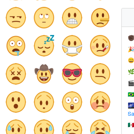
✊




🇧

Sa
🇲