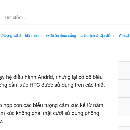
🐶
Động vật & Thiên nhiên
🍩
Đồ ăn thức uống
🚗
Du lịch & Địa điểm
🏀
Hoạt
ạy hệ điều hành Andrid, nhưng lại có bộ biểu
ượng cảm xúc HTC được sử dụng trên các thiết
ập hợp con các biểu tượng cảm xúc kể từ năm
cảm xúc không phải mặt cười sử dụng phông
e.