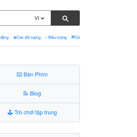
VI
 động
💎
Các đối tượng
✅
Biểu tượng
🏁
Cờ
⌨️
Bàn Phím
📝
Blog
🕹️
Trò chơi tập trung