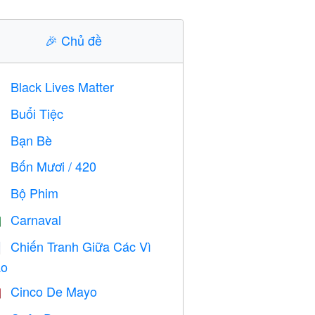
🎉
Chủ đề
Black Lives Matter

Buổi Tiệc

Bạn Bè

Bốn Mươi / 420

Bộ Phim

Carnaval

Chiến Tranh Giữa Các Vì

o
Cinco De Mayo
