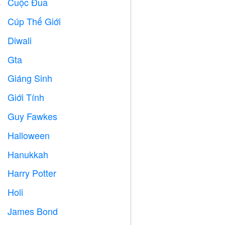
Cuộc Đua

Cúp Thế Giới
⚽
Diwali

Gta

Giáng Sinh

Giới Tính

Guy Fawkes

Halloween

Hanukkah

Harry Potter

Holi

James Bond
