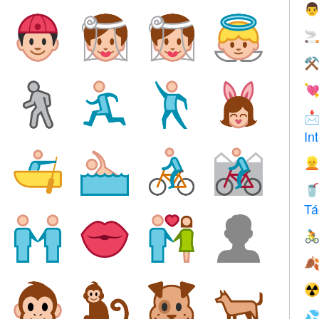


⚒


In


Tá


☢
