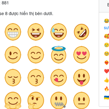
881
:
e 8 được hiển thị bên dưới.

sư



❤️‍
❤


🇺