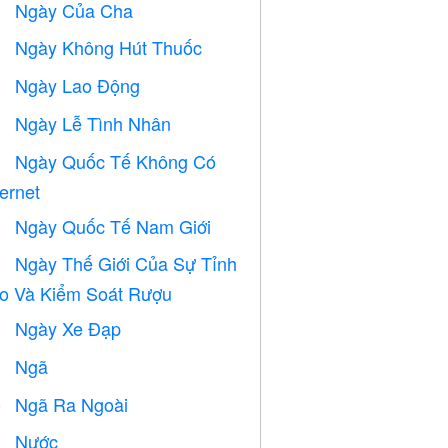
Ngày Của Cha

Ngày Không Hút Thuốc

Ngày Lao Động
️
Ngày Lễ Tình Nhân

Ngày Quốc Tế Không Có

ternet
Ngày Quốc Tế Nam Giới

Ngày Thế Giới Của Sự Tỉnh

o Và Kiểm Soát Rượu
Ngày Xe Đạp

Ngã

Ngã Ra Ngoài
️
Nước
