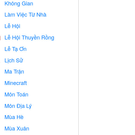
Không Gian

Làm Việc Từ Nhà

Lễ Hội

Lễ Hội Thuyền Rồng

Lễ Tạ Ơn

Lịch Sử

Ma Trận
️
Minecraft

Môn Toán
➗
Môn Địa Lý

Mùa Hè
️
Mùa Xuân
