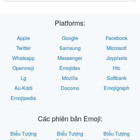
Platforms:
Apple
Google
Facebook
Twitter
Samsung
Microsoft
Whatsapp
Messenger
Joypixels
Openmoji
Emojidex
Htc
Lg
Mozilla
Softbank
Au-Kddi
Docomo
Emojigraph
Emojipedia
Các phiên bản Emoji:
Biểu Tượng
Biểu Tượng
Biểu Tượng