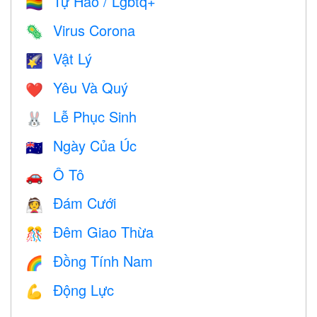
Tự Hào / Lgbtq+
🏳️‍🌈
Virus Corona
🦠
Vật Lý
🌠
Yêu Và Quý
❤️️
Lễ Phục Sinh
🐰
Ngày Của Úc
🇦🇺
Ô Tô
🚗
Đám Cưới
👰
Đêm Giao Thừa
🎊
Đồng Tính Nam
🌈
Động Lực
💪