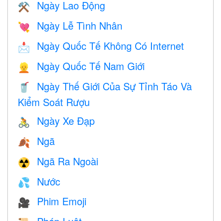
Ngày Lao Động
⚒️
Ngày Lễ Tình Nhân
💘
Ngày Quốc Tế Không Có Internet
📩
Ngày Quốc Tế Nam Giới
👱
Ngày Thế Giới Của Sự Tỉnh Táo Và
🥤
Kiểm Soát Rượu
Ngày Xe Đạp
🚴
Ngã
🍂
Ngã Ra Ngoài
☢️
Nước
💦
Phim Emoji
🎥