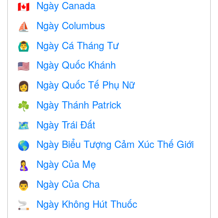
Ngày Canada
🇨🇦
Ngày Columbus
⛵️
Ngày Cá Tháng Tư
🙆‍♂️
Ngày Quốc Khánh
🇺🇸
Ngày Quốc Tế Phụ Nữ
👩
Ngày Thánh Patrick
☘️
Ngày Trái Đất
🗺️
Ngày Biểu Tượng Cảm Xúc Thế Giới
🌎
Ngày Của Mẹ
🤱
Ngày Của Cha
👨
Ngày Không Hút Thuốc
🚬