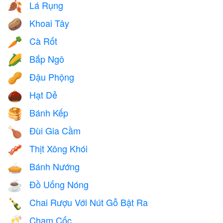
Lá Rụng
🍂
Khoai Tây
🥔
Cà Rốt
🥕
Bắp Ngô
🌽
Đậu Phộng
🥜
Hạt Dẻ
🌰
Bánh Kếp
🥞
Đùi Gia Cầm
🍗
Thịt Xông Khói
🥓
Bánh Nướng
🥧
Đồ Uống Nóng
☕
Chai Rượu Với Nút Gỗ Bật Ra
🍾
Chạm Cốc
🥂