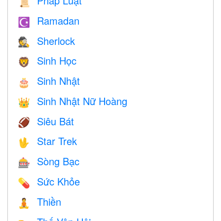
Pháp Luật
📜
Ramadan
☪️
Sherlock
🕵️
Sinh Học
🦁
Sinh Nhật
🎂
Sinh Nhật Nữ Hoàng
👑
Siêu Bát
🏈
Star Trek
🖖
Sòng Bạc
🎰
Sức Khỏe
💊
Thiền
🧘