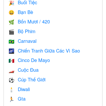
Buổi Tiệc
🎉
Bạn Bè
😄
Bốn Mươi / 420
🌿
Bộ Phim
🎬
Carnaval
🇧🇷
Chiến Tranh Giữa Các Vì Sao
🌌
Cinco De Mayo
🇲🇽
Cuộc Đua
🏎
Cúp Thế Giới
⚽
Diwali
🕯
Gta
🏃