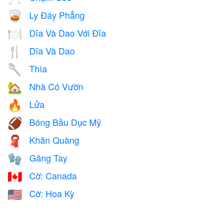
Ly Đáy Phẳng
🥃
Dĩa Và Dao Với Đĩa
🍽️
Dĩa Và Dao
🍴
Thìa
🥄
Nhà Có Vườn
🏡
Lửa
🔥
Bóng Bầu Dục Mỹ
🏈
Khăn Quàng
🧣
Găng Tay
🧤
Cờ: Canada
🇨🇦
Cờ: Hoa Kỳ
🇺🇸