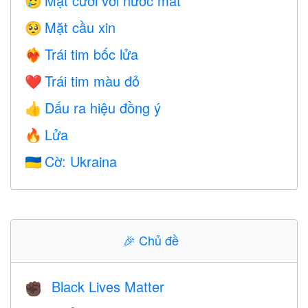
Mặt cười với nước mắt
🥲
Mặt cầu xin
🥺
Trái tim bốc lửa
❤️‍🔥
Trái tim màu đỏ
❤️
Dấu ra hiệu đồng ý
👍
Lửa
🔥
Cờ: Ukraina
🇺🇦
🎉
Chủ đề
Black Lives Matter
✊🏿