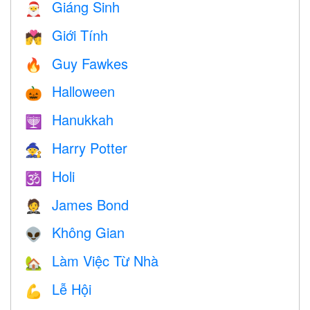
Giáng Sinh
🎅
Giới Tính
💏
Guy Fawkes
🔥
Halloween
🎃
Hanukkah
🕎
Harry Potter
🧙
Holi
🕉
James Bond
🤵
Không Gian
👽
Làm Việc Từ Nhà
🏡
Lễ Hội
💪