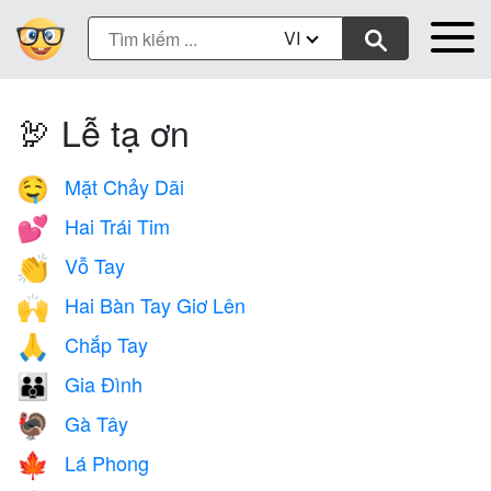
VI
🦃 Lễ tạ ơn
Mặt Chảy Dãi
🤤
Hai Trái Tim
💕
Vỗ Tay
👏
Hai Bàn Tay Giơ Lên
🙌
Chắp Tay
🙏
Gia Đình
👪
Gà Tây
🦃
Lá Phong
🍁