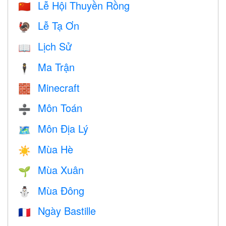
Lễ Hội Thuyền Rồng
🇨🇳
Lễ Tạ Ơn
🦃
Lịch Sử
📖
Ma Trận
🕴️
Minecraft
🧱
Môn Toán
➗
Môn Địa Lý
🗺
Mùa Hè
☀️
Mùa Xuân
🌱
Mùa Đông
⛄
Ngày Bastille
🇫🇷