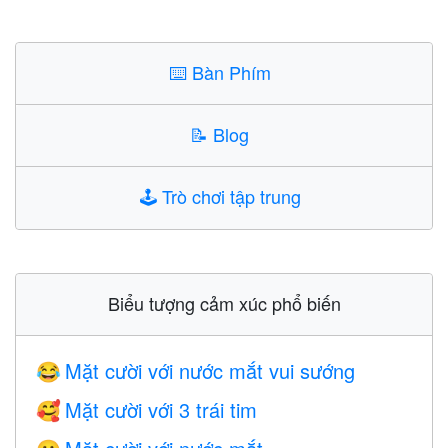
⌨️
Bàn Phím
📝
Blog
🕹️
Trò chơi tập trung
Biểu tượng cảm xúc phổ biến
Mặt cười với nước mắt vui sướng
😂
Mặt cười với 3 trái tim
🥰