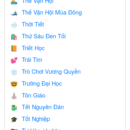
Thế Vận Hội
🏊
Thế Vận Hội Mùa Đông
🎿
Thời Tiết
🌧
Thứ Sáu Đen Tối
🛍
Triết Học
📙
Trái Tim
💕
Trò Chơi Vương Quyền
❄️
Trường Đại Học
🤓
Tôn Giáo
⛪️
Tết Nguyên Đán
🐉
Tốt Nghiệp
🎓