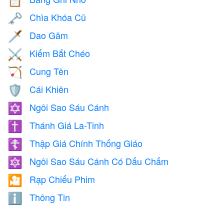
📋
Chìa Khóa Cũ
🗝️
Dao Găm
🗡️
Kiếm Bắt Chéo
⚔️
Cung Tên
🏹
Cái Khiên
🛡️
Ngôi Sao Sáu Cánh
✡️
Thánh Giá La-Tinh
✝️
Thập Giá Chính Thống Giáo
☦️
Ngôi Sao Sáu Cánh Có Dấu Chấm
🔯
Rạp Chiếu Phim
🎦
Thông Tin
ℹ️