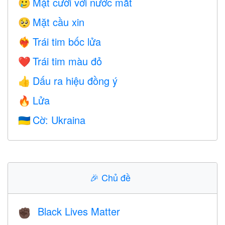
Mặt cười với nước mắt
🥲
Mặt cầu xin
🥺
Trái tim bốc lửa
❤️‍🔥
Trái tim màu đỏ
❤️
Dấu ra hiệu đồng ý
👍
Lửa
🔥
Cờ: Ukraina
🇺🇦
🎉
Chủ đề
Black Lives Matter
✊🏿