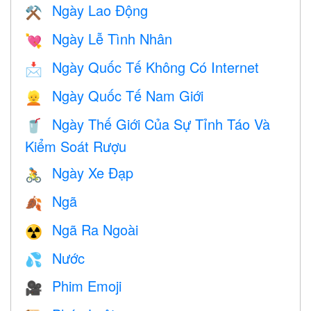
Ngày Lao Động
⚒️
Ngày Lễ Tình Nhân
💘
Ngày Quốc Tế Không Có Internet
📩
Ngày Quốc Tế Nam Giới
👱
Ngày Thế Giới Của Sự Tỉnh Táo Và
🥤
Kiểm Soát Rượu
Ngày Xe Đạp
🚴
Ngã
🍂
Ngã Ra Ngoài
☢️
Nước
💦
Phim Emoji
🎥