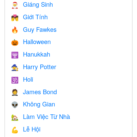
Giáng Sinh
🎅
Giới Tính
💏
Guy Fawkes
🔥
Halloween
🎃
Hanukkah
🕎
Harry Potter
🧙
Holi
🕉
James Bond
🤵
Không Gian
👽
Làm Việc Từ Nhà
🏡
Lễ Hội
💪