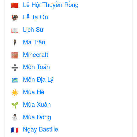
Lễ Hội Thuyền Rồng
🇨🇳
Lễ Tạ Ơn
🦃
Lịch Sử
📖
Ma Trận
🕴️
Minecraft
🧱
Môn Toán
➗
Môn Địa Lý
🗺
Mùa Hè
☀️
Mùa Xuân
🌱
Mùa Đông
⛄
Ngày Bastille
🇫🇷