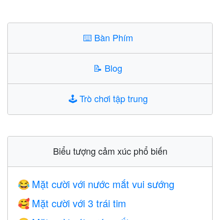
⌨️
Bàn Phím
📝
Blog
🕹️
Trò chơi tập trung
Biểu tượng cảm xúc phổ biến
Mặt cười với nước mắt vui sướng
😂
Mặt cười với 3 trái tim
🥰