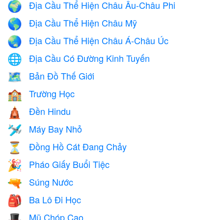
Địa Cầu Thể Hiện Châu Âu-Châu Phi
🌍
Địa Cầu Thể Hiện Châu Mỹ
🌎
Địa Cầu Thể Hiện Châu Á-Châu Úc
🌏
Địa Cầu Có Đường Kinh Tuyến
🌐
Bản Đồ Thế Giới
🗺️
Trường Học
🏫
Đền Hindu
🛕
Máy Bay Nhỏ
🛩️
Đồng Hồ Cát Đang Chảy
⏳
Pháo Giấy Buổi Tiệc
🎉
Súng Nước
🔫
Ba Lô Đi Học
🎒
Mũ Chóp Cao
🎩