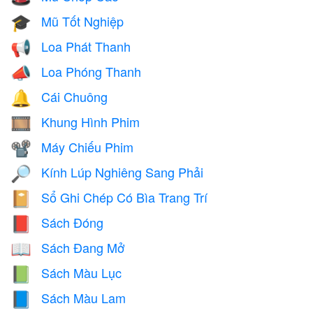
Mũ Tốt Nghiệp
🎓
Loa Phát Thanh
📢
Loa Phóng Thanh
📣
Cái Chuông
🔔
Khung Hình Phim
🎞️
Máy Chiếu Phim
📽️
Kính Lúp Nghiêng Sang Phải
🔎
Sổ Ghi Chép Có Bìa Trang Trí
📔
Sách Đóng
📕
Sách Đang Mở
📖
Sách Màu Lục
📗
Sách Màu Lam
📘