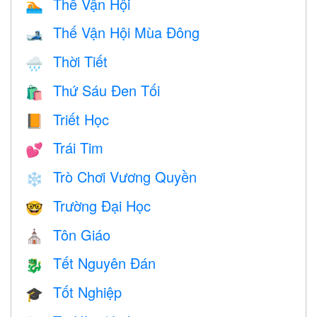
Thế Vận Hội
🏊
Thế Vận Hội Mùa Đông
🎿
Thời Tiết
🌧
Thứ Sáu Đen Tối
🛍
Triết Học
📙
Trái Tim
💕
Trò Chơi Vương Quyền
❄️
Trường Đại Học
🤓
Tôn Giáo
⛪️
Tết Nguyên Đán
🐉
Tốt Nghiệp
🎓