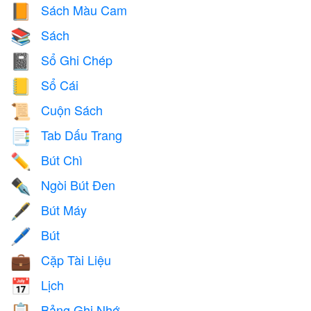
Sách Màu Cam
📙
Sách
📚
Sổ Ghi Chép
📓
Sổ Cái
📒
Cuộn Sách
📜
Tab Dấu Trang
📑
Bút Chì
✏️
Ngòi Bút Đen
✒️
Bút Máy
🖋️
Bút
🖊️
Cặp Tài Liệu
💼
Lịch
📅
Bảng Ghi Nhớ