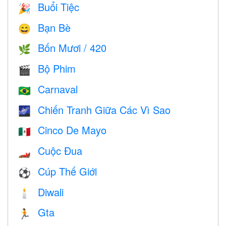
Buổi Tiệc
🎉
Bạn Bè
😄
Bốn Mươi / 420
🌿
Bộ Phim
🎬
Carnaval
🇧🇷
Chiến Tranh Giữa Các Vì Sao
🌌
Cinco De Mayo
🇲🇽
Cuộc Đua
🏎
Cúp Thế Giới
⚽
Diwali
🕯
Gta
🏃