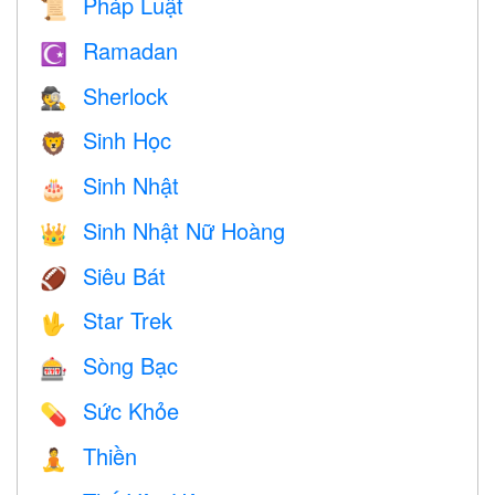
Pháp Luật
📜
Ramadan
☪️
Sherlock
🕵️
Sinh Học
🦁
Sinh Nhật
🎂
Sinh Nhật Nữ Hoàng
👑
Siêu Bát
🏈
Star Trek
🖖
Sòng Bạc
🎰
Sức Khỏe
💊
Thiền
🧘