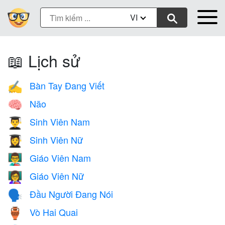
VI
📖 Lịch sử
Bàn Tay Đang Viết
✍️
Não
🧠
Sinh Viên Nam
👨‍🎓
Sinh Viên Nữ
👩‍🎓
Giáo Viên Nam
👨‍🏫
Giáo Viên Nữ
👩‍🏫
Đầu Người Đang Nói
🗣️
Vò Hai Quai
🏺