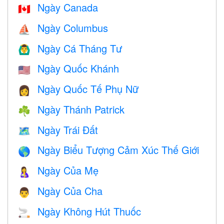
Ngày Canada
🇨🇦
Ngày Columbus
⛵️
Ngày Cá Tháng Tư
🙆‍♂️
Ngày Quốc Khánh
🇺🇸
Ngày Quốc Tế Phụ Nữ
👩
Ngày Thánh Patrick
☘️
Ngày Trái Đất
🗺️
Ngày Biểu Tượng Cảm Xúc Thế Giới
🌎
Ngày Của Mẹ
🤱
Ngày Của Cha
👨
Ngày Không Hút Thuốc
🚬