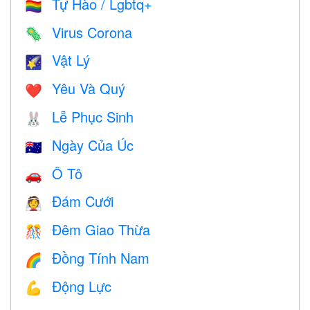
Tự Hào / Lgbtq+
🏳️‍🌈
Virus Corona
🦠
Vật Lý
🌠
Yêu Và Quý
❤️️
Lễ Phục Sinh
🐰
Ngày Của Úc
🇦🇺
Ô Tô
🚗
Đám Cưới
👰
Đêm Giao Thừa
🎊
Đồng Tính Nam
🌈
Động Lực
💪