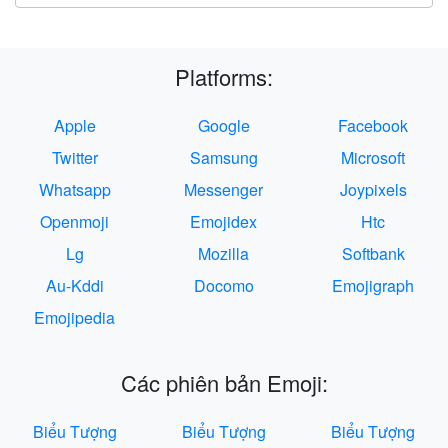
Platforms:
Apple
Google
Facebook
Twitter
Samsung
Microsoft
Whatsapp
Messenger
Joypixels
Openmoji
Emojidex
Htc
Lg
Mozilla
Softbank
Au-Kddi
Docomo
Emojigraph
Emojipedia
Các phiên bản Emoji:
Biểu Tượng
Biểu Tượng
Biểu Tượng