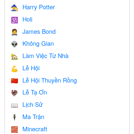
Harry Potter
🧙
Holi
🕉
James Bond
🤵
Không Gian
👽
Làm Việc Từ Nhà
🏡
Lễ Hội
💪
Lễ Hội Thuyền Rồng
🇨🇳
Lễ Tạ Ơn
🦃
Lịch Sử
📖
Ma Trận
🕴️
Minecraft
🧱