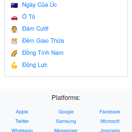
Ngày Của Úc
🇦🇺
Ô Tô
🚗
Đám Cưới
👰
Đêm Giao Thừa
🎊
Đồng Tính Nam
🌈
Động Lực
💪
Platforms:
Apple
Google
Facebook
Twitter
Samsung
Microsoft
Whatsapp
Messenger
Joypixels