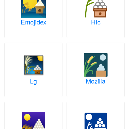
Emojidex
Htc
Lg
Mozilla