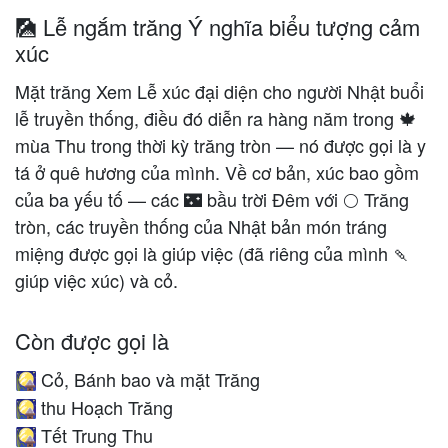
🎑 Lễ ngắm trăng Ý nghĩa biểu tượng cảm
xúc
Mặt trăng Xem Lễ xúc đại diện cho người Nhật buổi
lễ truyền thống, điều đó diễn ra hàng năm trong 🍁
mùa Thu trong thời kỳ trăng tròn — nó được gọi là y
tá ở quê hương của mình. Về cơ bản, xúc bao gồm
của ba yếu tố — các 🌃 bầu trời Đêm với 🌕 Trăng
tròn, các truyền thống của Nhật bản món tráng
miệng được gọi là giúp việc (đã riêng của mình 🍡
giúp việc xúc) và cỏ.
Còn được gọi là
Cỏ, Bánh bao và mặt Trăng
🎑
thu Hoạch Trăng
🎑
Tết Trung Thu
🎑