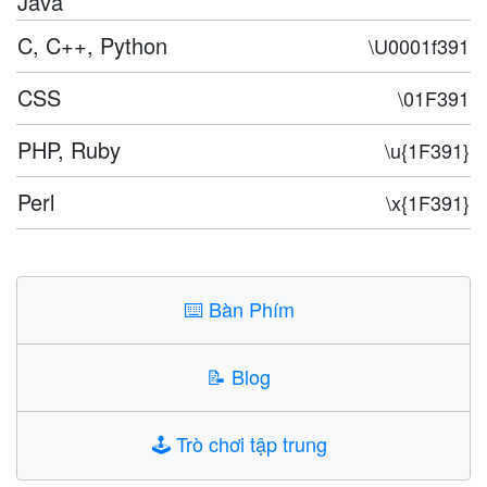
Java
C, C++, Python
\U0001f391
CSS
\01F391
PHP, Ruby
\u{1F391}
Perl
\x{1F391}
⌨️
Bàn Phím
📝
Blog
🕹️
Trò chơi tập trung