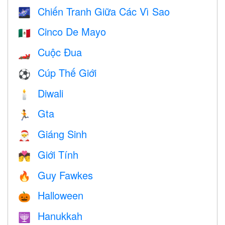
Chiến Tranh Giữa Các Vì Sao
🌌
Cinco De Mayo
🇲🇽
Cuộc Đua
🏎
Cúp Thế Giới
⚽
Diwali
🕯
Gta
🏃
Giáng Sinh
🎅
Giới Tính
💏
Guy Fawkes
🔥
Halloween
🎃
Hanukkah
🕎