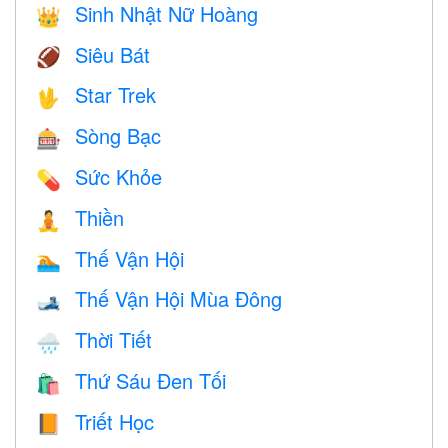
Sinh Nhật Nữ Hoàng
👑
Siêu Bát
🏈
Star Trek
🖖
Sòng Bạc
🎰
Sức Khỏe
💊
Thiền
🧘
Thế Vận Hội
🏊
Thế Vận Hội Mùa Đông
🎿
Thời Tiết
🌧
Thứ Sáu Đen Tối
🛍
Triết Học
📙