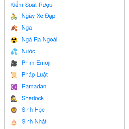
Kiểm Soát Rượu
Ngày Xe Đạp
🚴
Ngã
🍂
Ngã Ra Ngoài
☢️
Nước
💦
Phim Emoji
🎥
Pháp Luật
📜
Ramadan
☪️
Sherlock
🕵️
Sinh Học
🦁
Sinh Nhật
🎂