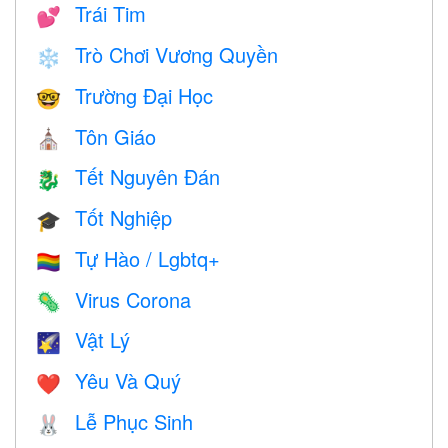
Trái Tim
💕
Trò Chơi Vương Quyền
❄️
Trường Đại Học
🤓
Tôn Giáo
⛪️
Tết Nguyên Đán
🐉
Tốt Nghiệp
🎓
Tự Hào / Lgbtq+
🏳️‍🌈
Virus Corona
🦠
Vật Lý
🌠
Yêu Và Quý
❤️️
Lễ Phục Sinh
🐰