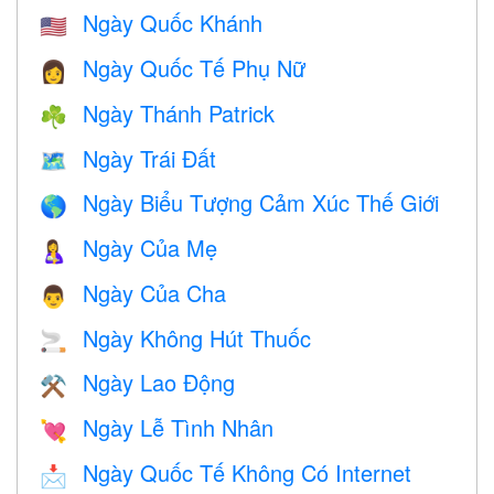
Ngày Quốc Khánh
🇺🇸
Ngày Quốc Tế Phụ Nữ
👩
Ngày Thánh Patrick
☘️
Ngày Trái Đất
🗺️
Ngày Biểu Tượng Cảm Xúc Thế Giới
🌎
Ngày Của Mẹ
🤱
Ngày Của Cha
👨
Ngày Không Hút Thuốc
🚬
Ngày Lao Động
⚒️
Ngày Lễ Tình Nhân
💘
Ngày Quốc Tế Không Có Internet
📩