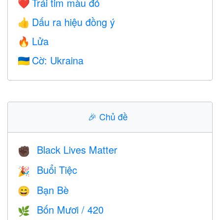
Trái tim màu đỏ
❤️
Dấu ra hiệu đồng ý
👍
Lửa
🔥
Cờ: Ukraina
🇺🇦
🎉
Chủ đề
Black Lives Matter
✊🏿
Buổi Tiệc
🎉
Bạn Bè
😄
Bốn Mươi / 420
🌿