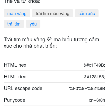
Thẻ và từ khóa:
màu vàng
trái tim màu vàng
cảm xúc
trái tim
yêu
Trái tim màu vàng 💛 mã biểu tượng cảm
xúc cho nhà phát triển:
HTML hex
&#x1F49B;
HTML dec
&#128155;
URL escape code
%F0%9F%92%9B
Punycode
xn--6r8h