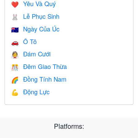
Yêu Và Quý
❤️️
Lễ Phục Sinh
🐰
Ngày Của Úc
🇦🇺
Ô Tô
🚗
Đám Cưới
👰
Đêm Giao Thừa
🎊
Đồng Tính Nam
🌈
Động Lực
💪
Platforms: