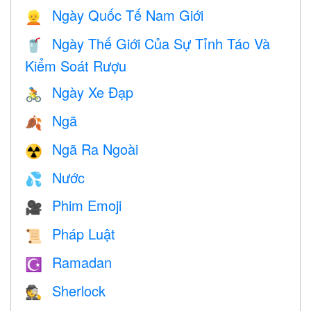
Ngày Quốc Tế Nam Giới
👱
Ngày Thế Giới Của Sự Tỉnh Táo Và
🥤
Kiểm Soát Rượu
Ngày Xe Đạp
🚴
Ngã
🍂
Ngã Ra Ngoài
☢️
Nước
💦
Phim Emoji
🎥
Pháp Luật
📜
Ramadan
☪️
Sherlock
🕵️