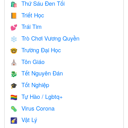
Thứ Sáu Đen Tối
🛍
Triết Học
📙
Trái Tim
💕
Trò Chơi Vương Quyền
❄️
Trường Đại Học
🤓
Tôn Giáo
⛪️
Tết Nguyên Đán
🐉
Tốt Nghiệp
🎓
Tự Hào / Lgbtq+
🏳️‍🌈
Virus Corona
🦠
Vật Lý
🌠