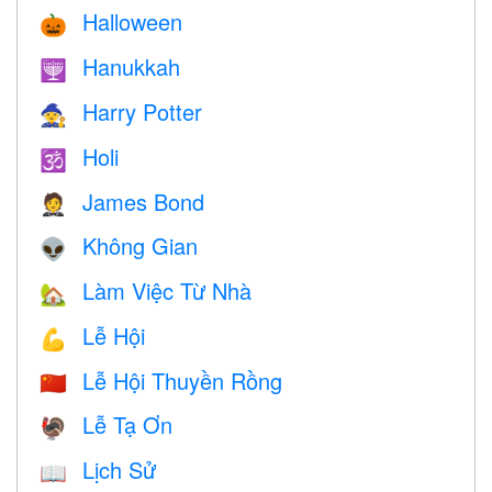
Halloween
🎃
Hanukkah
🕎
Harry Potter
🧙
Holi
🕉
James Bond
🤵
Không Gian
👽
Làm Việc Từ Nhà
🏡
Lễ Hội
💪
Lễ Hội Thuyền Rồng
🇨🇳
Lễ Tạ Ơn
🦃
Lịch Sử
📖