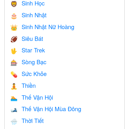
Sinh Học
🦁
Sinh Nhật
🎂
Sinh Nhật Nữ Hoàng
👑
Siêu Bát
🏈
Star Trek
🖖
Sòng Bạc
🎰
Sức Khỏe
💊
Thiền
🧘
Thế Vận Hội
🏊
Thế Vận Hội Mùa Đông
🎿
Thời Tiết
🌧