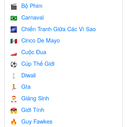
Bộ Phim
🎬
Carnaval
🇧🇷
Chiến Tranh Giữa Các Vì Sao
🌌
Cinco De Mayo
🇲🇽
Cuộc Đua
🏎
Cúp Thế Giới
⚽
Diwali
🕯
Gta
🏃
Giáng Sinh
🎅
Giới Tính
💏
Guy Fawkes
🔥