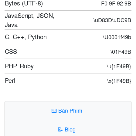
Bytes (UTF-8)
F0 9F 92 9B
JavaScript, JSON,
\uD83D\uDC9B
Java
C, C++, Python
\U0001f49b
CSS
\01F49B
PHP, Ruby
\u{1F49B}
Perl
\x{1F49B}
⌨️
Bàn Phím
📝
Blog