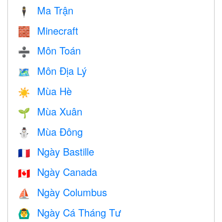
Ma Trận
🕴️
Minecraft
🧱
Môn Toán
➗
Môn Địa Lý
🗺
Mùa Hè
☀️
Mùa Xuân
🌱
Mùa Đông
⛄
Ngày Bastille
🇫🇷
Ngày Canada
🇨🇦
Ngày Columbus
⛵️
Ngày Cá Tháng Tư
🙆‍♂️