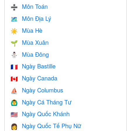
Môn Toán
➗
Môn Địa Lý
🗺
Mùa Hè
☀️
Mùa Xuân
🌱
Mùa Đông
⛄
Ngày Bastille
🇫🇷
Ngày Canada
🇨🇦
Ngày Columbus
⛵️
Ngày Cá Tháng Tư
🙆‍♂️
Ngày Quốc Khánh
🇺🇸
Ngày Quốc Tế Phụ Nữ
👩