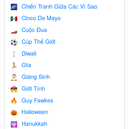
Chiến Tranh Giữa Các Vì Sao
🌌
Cinco De Mayo
🇲🇽
Cuộc Đua
🏎
Cúp Thế Giới
⚽
Diwali
🕯
Gta
🏃
Giáng Sinh
🎅
Giới Tính
💏
Guy Fawkes
🔥
Halloween
🎃
Hanukkah
🕎