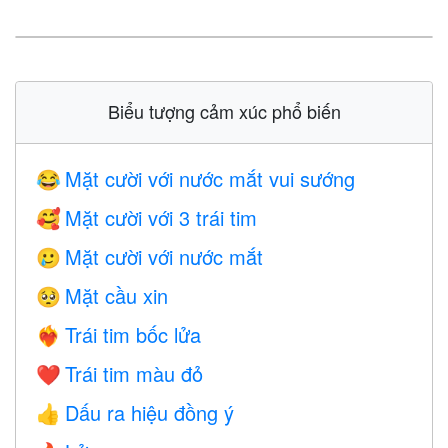
Biểu tượng cảm xúc phổ biến
Mặt cười với nước mắt vui sướng
😂
Mặt cười với 3 trái tim
🥰
Mặt cười với nước mắt
🥲
Mặt cầu xin
🥺
Trái tim bốc lửa
❤️‍🔥
Trái tim màu đỏ
❤️
Dấu ra hiệu đồng ý
👍