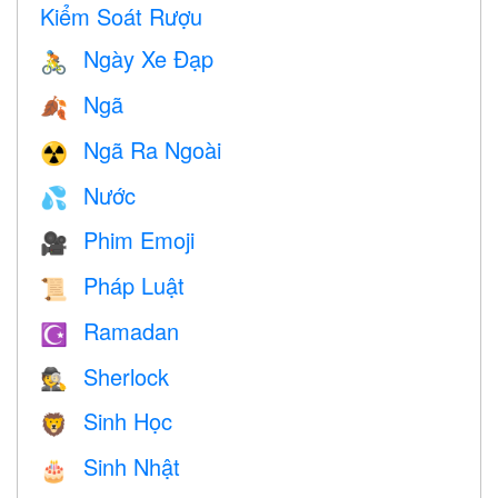
Kiểm Soát Rượu
Ngày Xe Đạp
🚴
Ngã
🍂
Ngã Ra Ngoài
☢️
Nước
💦
Phim Emoji
🎥
Pháp Luật
📜
Ramadan
☪️
Sherlock
🕵️
Sinh Học
🦁
Sinh Nhật
🎂