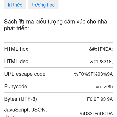
tri thức
trường học
Sách 📚 mã biểu tượng cảm xúc cho nhà
phát triển:
HTML hex
&#x1F4DA;
HTML dec
&#128218;
URL escape code
%F0%9F%93%9A
Punycode
xn--zt8h
Bytes (UTF-8)
F0 9F 93 9A
JavaScript, JSON,
\uD83D\uDCDA