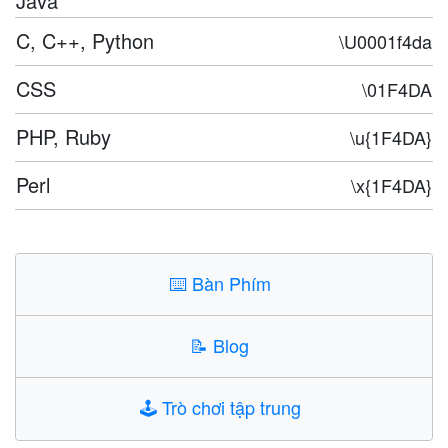
Java
C, C++, Python
\U0001f4da
CSS
\01F4DA
PHP, Ruby
\u{1F4DA}
Perl
\x{1F4DA}
⌨️
Bàn Phím
📝
Blog
🕹️
Trò chơi tập trung