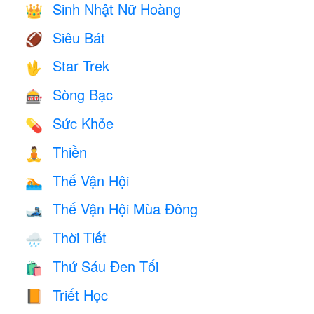
Sinh Nhật Nữ Hoàng
👑
Siêu Bát
🏈
Star Trek
🖖
Sòng Bạc
🎰
Sức Khỏe
💊
Thiền
🧘
Thế Vận Hội
🏊
Thế Vận Hội Mùa Đông
🎿
Thời Tiết
🌧
Thứ Sáu Đen Tối
🛍
Triết Học
📙