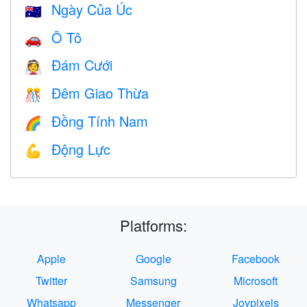
Ngày Của Úc
🇦🇺
Ô Tô
🚗
Đám Cưới
👰
Đêm Giao Thừa
🎊
Đồng Tính Nam
🌈
Động Lực
💪
Platforms:
Apple
Google
Facebook
Twitter
Samsung
Microsoft
Whatsapp
Messenger
Joypixels