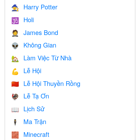
Harry Potter
🧙
Holi
🕉
James Bond
🤵
Không Gian
👽
Làm Việc Từ Nhà
🏡
Lễ Hội
💪
Lễ Hội Thuyền Rồng
🇨🇳
Lễ Tạ Ơn
🦃
Lịch Sử
📖
Ma Trận
🕴️
Minecraft
🧱