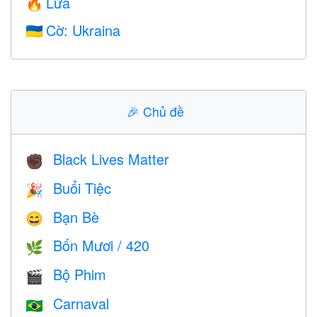
Lửa
🔥
Cờ: Ukraina
🇺🇦
🎉
Chủ đề
Black Lives Matter
✊🏿
Buổi Tiệc
🎉
Bạn Bè
😄
Bốn Mươi / 420
🌿
Bộ Phim
🎬
Carnaval
🇧🇷