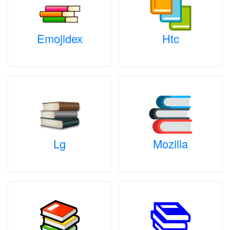
Emojidex
Htc
Lg
Mozilla