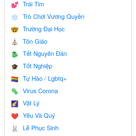
Trái Tim
💕
Trò Chơi Vương Quyền
❄️
Trường Đại Học
🤓
Tôn Giáo
⛪️
Tết Nguyên Đán
🐉
Tốt Nghiệp
🎓
Tự Hào / Lgbtq+
🏳️‍🌈
Virus Corona
🦠
Vật Lý
🌠
Yêu Và Quý
❤️️
Lễ Phục Sinh
🐰