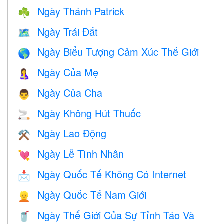
Ngày Thánh Patrick
☘️
Ngày Trái Đất
🗺️
Ngày Biểu Tượng Cảm Xúc Thế Giới
🌎
Ngày Của Mẹ
🤱
Ngày Của Cha
👨
Ngày Không Hút Thuốc
🚬
Ngày Lao Động
⚒️
Ngày Lễ Tình Nhân
💘
Ngày Quốc Tế Không Có Internet
📩
Ngày Quốc Tế Nam Giới
👱
Ngày Thế Giới Của Sự Tỉnh Táo Và
🥤