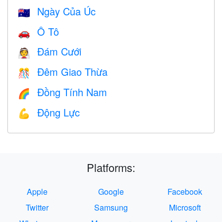
Ngày Của Úc
🇦🇺
Ô Tô
🚗
Đám Cưới
👰
Đêm Giao Thừa
🎊
Đồng Tính Nam
🌈
Động Lực
💪
Platforms:
Apple
Google
Facebook
Twitter
Samsung
Microsoft