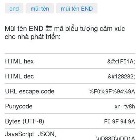
end
mũi tên
mũi tên END
Mũi tên END 🔚 mã biểu tượng cảm xúc
cho nhà phát triển:
HTML hex
&#x1F51A;
HTML dec
&#128282;
URL escape code
%F0%9F%94%9A
Punycode
xn--tv8h
Bytes (UTF-8)
F0 9F 94 9A
JavaScript, JSON,
\uD83D\uDD1A