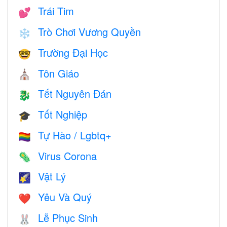
Trái Tim
💕
Trò Chơi Vương Quyền
❄️
Trường Đại Học
🤓
Tôn Giáo
⛪️
Tết Nguyên Đán
🐉
Tốt Nghiệp
🎓
Tự Hào / Lgbtq+
🏳️‍🌈
Virus Corona
🦠
Vật Lý
🌠
Yêu Và Quý
❤️️
Lễ Phục Sinh
🐰