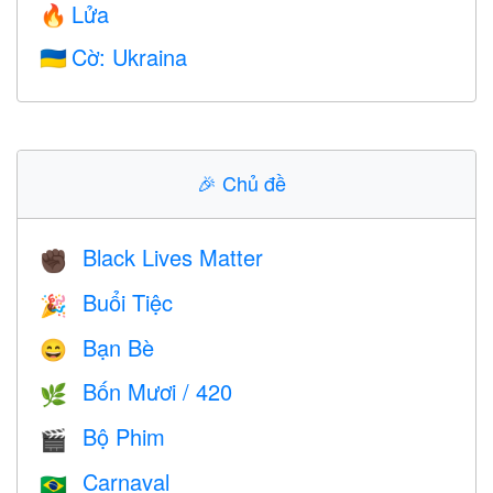
Lửa
🔥
Cờ: Ukraina
🇺🇦
🎉
Chủ đề
Black Lives Matter
✊🏿
Buổi Tiệc
🎉
Bạn Bè
😄
Bốn Mươi / 420
🌿
Bộ Phim
🎬
Carnaval
🇧🇷