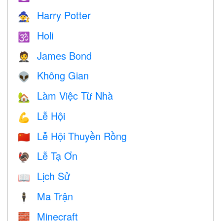
Harry Potter
🧙
Holi
🕉
James Bond
🤵
Không Gian
👽
Làm Việc Từ Nhà
🏡
Lễ Hội
💪
Lễ Hội Thuyền Rồng
🇨🇳
Lễ Tạ Ơn
🦃
Lịch Sử
📖
Ma Trận
🕴️
Minecraft
🧱