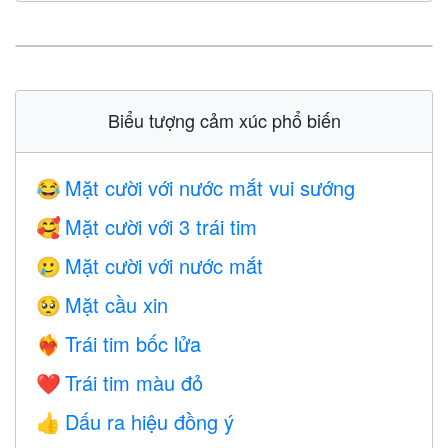
Biểu tượng cảm xúc phổ biến
Mặt cười với nước mắt vui sướng
😂
Mặt cười với 3 trái tim
🥰
Mặt cười với nước mắt
🥲
Mặt cầu xin
🥺
Trái tim bốc lửa
❤️‍🔥
Trái tim màu đỏ
❤️
Dấu ra hiệu đồng ý
👍