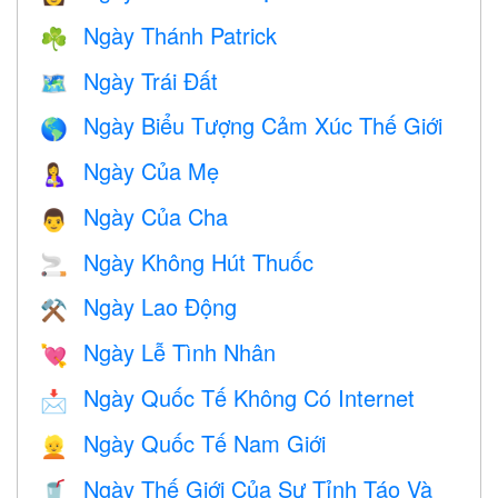
Ngày Thánh Patrick
☘️
Ngày Trái Đất
🗺️
Ngày Biểu Tượng Cảm Xúc Thế Giới
🌎
Ngày Của Mẹ
🤱
Ngày Của Cha
👨
Ngày Không Hút Thuốc
🚬
Ngày Lao Động
⚒️
Ngày Lễ Tình Nhân
💘
Ngày Quốc Tế Không Có Internet
📩
Ngày Quốc Tế Nam Giới
👱
Ngày Thế Giới Của Sự Tỉnh Táo Và
🥤