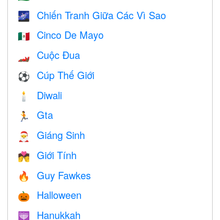
Chiến Tranh Giữa Các Vì Sao
🌌
Cinco De Mayo
🇲🇽
Cuộc Đua
🏎
Cúp Thế Giới
⚽
Diwali
🕯
Gta
🏃
Giáng Sinh
🎅
Giới Tính
💏
Guy Fawkes
🔥
Halloween
🎃
Hanukkah
🕎