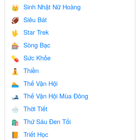
Sinh Nhật Nữ Hoàng
👑
Siêu Bát
🏈
Star Trek
🖖
Sòng Bạc
🎰
Sức Khỏe
💊
Thiền
🧘
Thế Vận Hội
🏊
Thế Vận Hội Mùa Đông
🎿
Thời Tiết
🌧
Thứ Sáu Đen Tối
🛍
Triết Học
📙