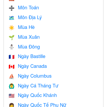
Môn Toán
➗
Môn Địa Lý
🗺
Mùa Hè
☀️
Mùa Xuân
🌱
Mùa Đông
⛄
Ngày Bastille
🇫🇷
Ngày Canada
🇨🇦
Ngày Columbus
⛵️
Ngày Cá Tháng Tư
🙆‍♂️
Ngày Quốc Khánh
🇺🇸
Ngày Quốc Tế Phụ Nữ
👩