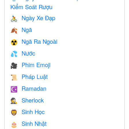
Kiểm Soát Rượu
Ngày Xe Đạp
🚴
Ngã
🍂
Ngã Ra Ngoài
☢️
Nước
💦
Phim Emoji
🎥
Pháp Luật
📜
Ramadan
☪️
Sherlock
🕵️
Sinh Học
🦁
Sinh Nhật
🎂