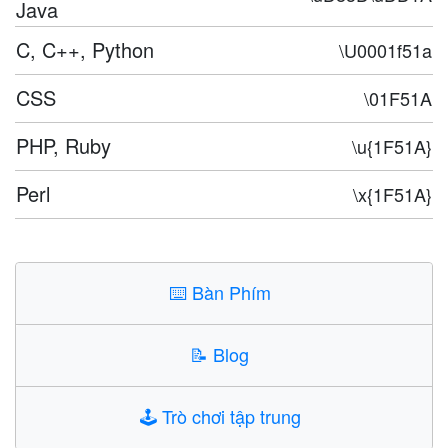
Java
C, C++, Python
\U0001f51a
CSS
\01F51A
PHP, Ruby
\u{1F51A}
Perl
\x{1F51A}
⌨️
Bàn Phím
📝
Blog
🕹️
Trò chơi tập trung