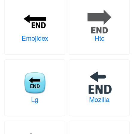
Emojidex
Htc
Lg
Mozilla