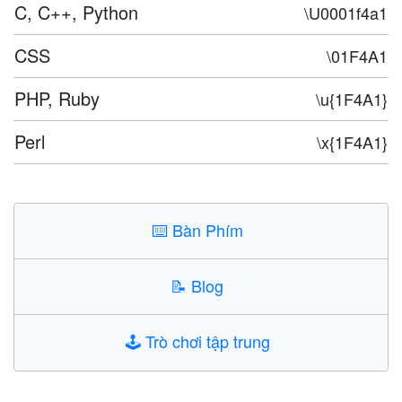
C, C++, Python
\U0001f4a1
CSS
\01F4A1
PHP, Ruby
\u{1F4A1}
Perl
\x{1F4A1}
⌨️
Bàn Phím
📝
Blog
🕹️
Trò chơi tập trung