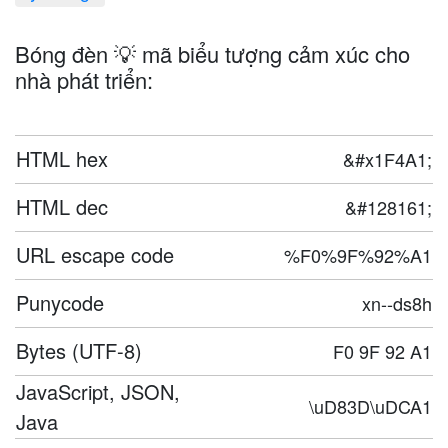
Bóng đèn 💡 mã biểu tượng cảm xúc cho
nhà phát triển:
HTML hex
&#x1F4A1;
HTML dec
&#128161;
URL escape code
%F0%9F%92%A1
Punycode
xn--ds8h
Bytes (UTF-8)
F0 9F 92 A1
JavaScript, JSON,
\uD83D\uDCA1
Java