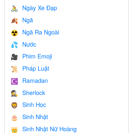
Ngày Xe Đạp
🚴
Ngã
🍂
Ngã Ra Ngoài
☢️
Nước
💦
Phim Emoji
🎥
Pháp Luật
📜
Ramadan
☪️
Sherlock
🕵️
Sinh Học
🦁
Sinh Nhật
🎂
Sinh Nhật Nữ Hoàng
👑