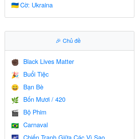
Cờ: Ukraina
🇺🇦
🎉
Chủ đề
Black Lives Matter
✊🏿
Buổi Tiệc
🎉
Bạn Bè
😄
Bốn Mươi / 420
🌿
Bộ Phim
🎬
Carnaval
🇧🇷
Chiến Tranh Giữa Các Vì Sao
🌌