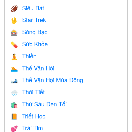
Siêu Bát
🏈
Star Trek
🖖
Sòng Bạc
🎰
Sức Khỏe
💊
Thiền
🧘
Thế Vận Hội
🏊
Thế Vận Hội Mùa Đông
🎿
Thời Tiết
🌧
Thứ Sáu Đen Tối
🛍
Triết Học
📙
Trái Tim
💕