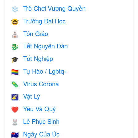
Trò Chơi Vương Quyền
❄️
Trường Đại Học
🤓
Tôn Giáo
⛪️
Tết Nguyên Đán
🐉
Tốt Nghiệp
🎓
Tự Hào / Lgbtq+
🏳️‍🌈
Virus Corona
🦠
Vật Lý
🌠
Yêu Và Quý
❤️️
Lễ Phục Sinh
🐰
Ngày Của Úc
🇦🇺