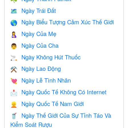
Ngày Trái Đất
🗺️
Ngày Biểu Tượng Cảm Xúc Thế Giới
🌎
Ngày Của Mẹ
🤱
Ngày Của Cha
👨
Ngày Không Hút Thuốc
🚬
Ngày Lao Động
⚒️
Ngày Lễ Tình Nhân
💘
Ngày Quốc Tế Không Có Internet
📩
Ngày Quốc Tế Nam Giới
👱
Ngày Thế Giới Của Sự Tỉnh Táo Và
🥤
Kiểm Soát Rượu