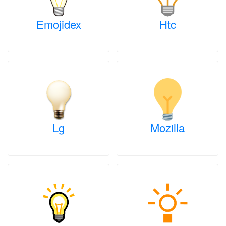
Emojidex
Htc
Lg
Mozilla