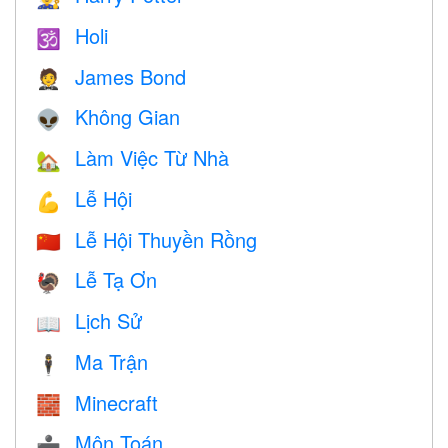
Holi
🕉
James Bond
🤵
Không Gian
👽
Làm Việc Từ Nhà
🏡
Lễ Hội
💪
Lễ Hội Thuyền Rồng
🇨🇳
Lễ Tạ Ơn
🦃
Lịch Sử
📖
Ma Trận
🕴️
Minecraft
🧱
Môn Toán
➗