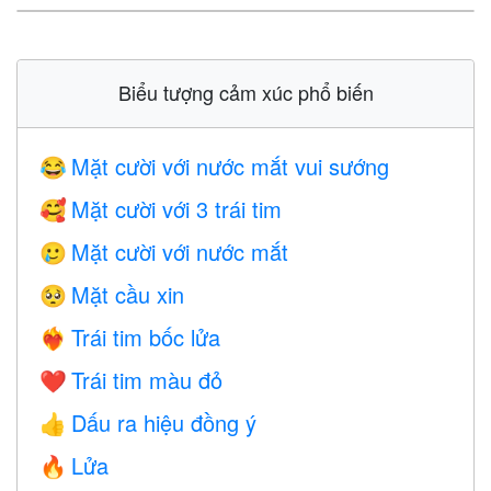
Biểu tượng cảm xúc phổ biến
Mặt cười với nước mắt vui sướng
😂
Mặt cười với 3 trái tim
🥰
Mặt cười với nước mắt
🥲
Mặt cầu xin
🥺
Trái tim bốc lửa
❤️‍🔥
Trái tim màu đỏ
❤️
Dấu ra hiệu đồng ý
👍
Lửa
🔥