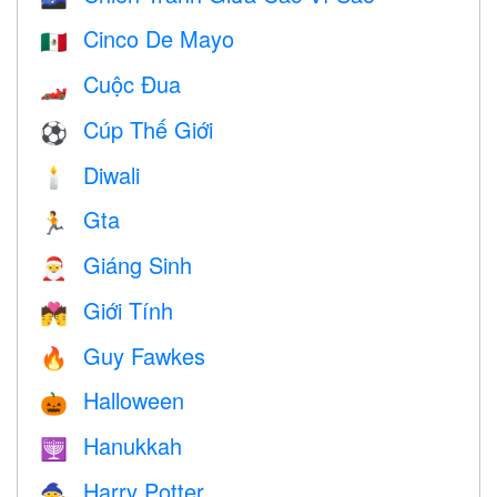
Cinco De Mayo
🇲🇽
Cuộc Đua
🏎
Cúp Thế Giới
⚽
Diwali
🕯
Gta
🏃
Giáng Sinh
🎅
Giới Tính
💏
Guy Fawkes
🔥
Halloween
🎃
Hanukkah
🕎
Harry Potter
🧙