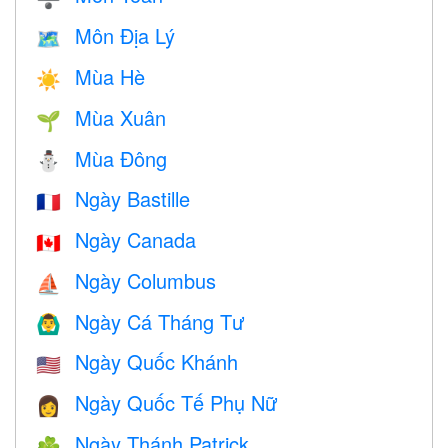
Môn Địa Lý
🗺
Mùa Hè
☀️
Mùa Xuân
🌱
Mùa Đông
⛄
Ngày Bastille
🇫🇷
Ngày Canada
🇨🇦
Ngày Columbus
⛵️
Ngày Cá Tháng Tư
🙆‍♂️
Ngày Quốc Khánh
🇺🇸
Ngày Quốc Tế Phụ Nữ
👩
Ngày Thánh Patrick
☘️