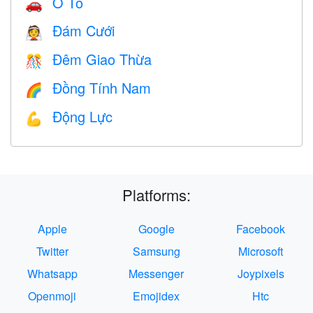
Ô Tô
🚗
Đám Cưới
👰
Đêm Giao Thừa
🎊
Đồng Tính Nam
🌈
Động Lực
💪
Platforms:
Apple
Google
Facebook
Twitter
Samsung
Microsoft
Whatsapp
Messenger
Joypixels
Openmoji
Emojidex
Htc