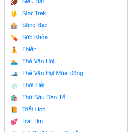
Siêu Bát
🏈
Star Trek
🖖
Sòng Bạc
🎰
Sức Khỏe
💊
Thiền
🧘
Thế Vận Hội
🏊
Thế Vận Hội Mùa Đông
🎿
Thời Tiết
🌧
Thứ Sáu Đen Tối
🛍
Triết Học
📙
Trái Tim
💕