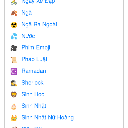
Ngày Xe Đạp
🚴
Ngã
🍂
Ngã Ra Ngoài
☢️
Nước
💦
Phim Emoji
🎥
Pháp Luật
📜
Ramadan
☪️
Sherlock
🕵️
Sinh Học
🦁
Sinh Nhật
🎂
Sinh Nhật Nữ Hoàng
👑