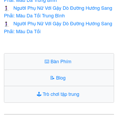
Người Phụ Nữ Với Gậy Dò Đường Hướng Sang
👩🏾‍🦯‍➡️
Phải: Màu Da Tối Trung Bình
Người Phụ Nữ Với Gậy Dò Đường Hướng Sang
👩🏿‍🦯‍➡️
Phải: Màu Da Tối
⌨️
Bàn Phím
📝
Blog
🕹️
Trò chơi tập trung