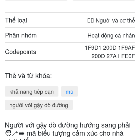
Thể loại
🤦‍♀️ Người và cơ thể
Phân nhóm
Hoạt động cá nhân
1F9D1 200D 1F9AF
Codepoints
200D 27A1 FE0F
Thẻ và từ khóa:
khả năng tiếp cận
mù
người với gậy dò đường
Người với gậy dò đường hướng sang phải
🧑‍🦯‍➡️ mã biểu tượng cảm xúc cho nhà