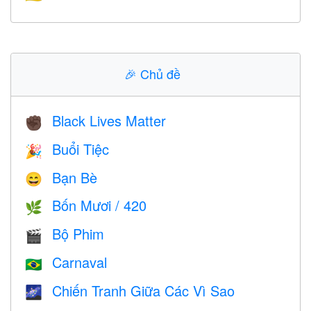
🎉
Chủ đề
Black Lives Matter
✊🏿
Buổi Tiệc
🎉
Bạn Bè
😄
Bốn Mươi / 420
🌿
Bộ Phim
🎬
Carnaval
🇧🇷
Chiến Tranh Giữa Các Vì Sao
🌌