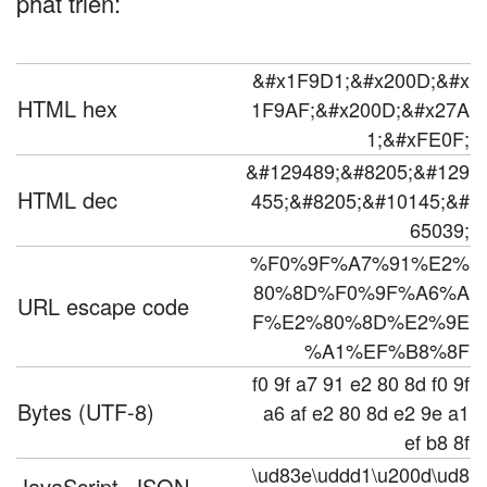
phát triển:
&#x1F9D1;&#x200D;&#x
HTML hex
1F9AF;&#x200D;&#x27A
1;&#xFE0F;
&#129489;&#8205;&#129
HTML dec
455;&#8205;&#10145;&#
65039;
%F0%9F%A7%91%E2%
80%8D%F0%9F%A6%A
URL escape code
F%E2%80%8D%E2%9E
%A1%EF%B8%8F
f0 9f a7 91 e2 80 8d f0 9f
Bytes (UTF-8)
a6 af e2 80 8d e2 9e a1
ef b8 8f
\ud83e\uddd1\u200d\ud8
JavaScript, JSON,