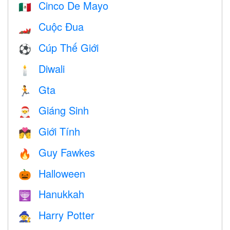
Cinco De Mayo
🇲🇽
Cuộc Đua
🏎
Cúp Thế Giới
⚽
Diwali
🕯
Gta
🏃
Giáng Sinh
🎅
Giới Tính
💏
Guy Fawkes
🔥
Halloween
🎃
Hanukkah
🕎
Harry Potter
🧙