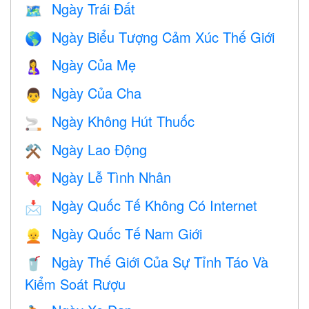
Ngày Trái Đất
🗺️
Ngày Biểu Tượng Cảm Xúc Thế Giới
🌎
Ngày Của Mẹ
🤱
Ngày Của Cha
👨
Ngày Không Hút Thuốc
🚬
Ngày Lao Động
⚒️
Ngày Lễ Tình Nhân
💘
Ngày Quốc Tế Không Có Internet
📩
Ngày Quốc Tế Nam Giới
👱
Ngày Thế Giới Của Sự Tỉnh Táo Và
🥤
Kiểm Soát Rượu