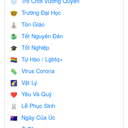
Trò Chơi Vương Quyền
❄️
Trường Đại Học
🤓
Tôn Giáo
⛪️
Tết Nguyên Đán
🐉
Tốt Nghiệp
🎓
Tự Hào / Lgbtq+
🏳️‍🌈
Virus Corona
🦠
Vật Lý
🌠
Yêu Và Quý
❤️️
Lễ Phục Sinh
🐰
Ngày Của Úc
🇦🇺