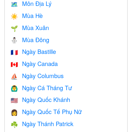
Môn Địa Lý
🗺
Mùa Hè
☀️
Mùa Xuân
🌱
Mùa Đông
⛄
Ngày Bastille
🇫🇷
Ngày Canada
🇨🇦
Ngày Columbus
⛵️
Ngày Cá Tháng Tư
🙆‍♂️
Ngày Quốc Khánh
🇺🇸
Ngày Quốc Tế Phụ Nữ
👩
Ngày Thánh Patrick
☘️