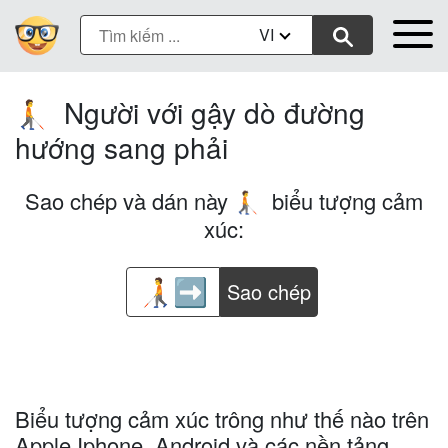
VI
Người với gậy dò đường
🧑‍🦯‍➡️
hướng sang phải
Sao chép và dán này
biểu tượng cảm
🧑‍🦯‍➡️
xúc:
Sao chép
Biểu tượng cảm xúc trông như thế nào trên
Apple Iphone, Android và các nền tảng