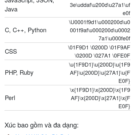
3e\uddaf\u200d\u27a1\uf
Java
e0f
\U0001f9d1\u000200d\u0
C, C++, Python
001f9af\u000200d\u0002
7a1\u000fe0f
\01F9D1 \0200D \01F9AF
CSS
\0200D \027A1 \0FE0F
\u{1F9D1}\u{200D}\u{1F9
PHP, Ruby
AF}\u{200D}\u{27A1}\u{F
E0F}
\x{1F9D1}\x{200D}\x{1F9
Perl
AF}\x{200D}\x{27A1}\x{F
E0F}
Xúc bao gồm và đa dạng: