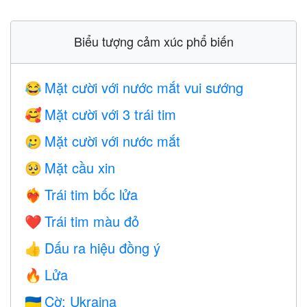
Biểu tượng cảm xúc phổ biến
Mặt cười với nước mắt vui sướng
😂
Mặt cười với 3 trái tim
🥰
Mặt cười với nước mắt
🥲
Mặt cầu xin
🥺
Trái tim bốc lửa
❤️‍🔥
Trái tim màu đỏ
❤️
Dấu ra hiệu đồng ý
👍
Lửa
🔥
Cờ: Ukraina
🇺🇦