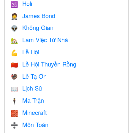
Holi
🕉
James Bond
🤵
Không Gian
👽
Làm Việc Từ Nhà
🏡
Lễ Hội
💪
Lễ Hội Thuyền Rồng
🇨🇳
Lễ Tạ Ơn
🦃
Lịch Sử
📖
Ma Trận
🕴️
Minecraft
🧱
Môn Toán
➗