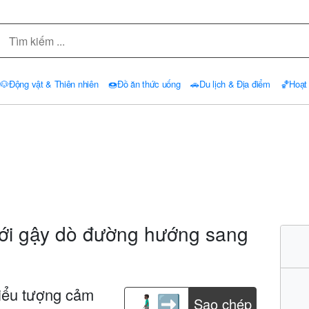
🐶
Động vật & Thiên nhiên
🍩
Đồ ăn thức uống
🚗
Du lịch & Địa điểm
🏀
Hoạt
ới gậy dò đường hướng sang
iểu tượng cảm
Sao chép