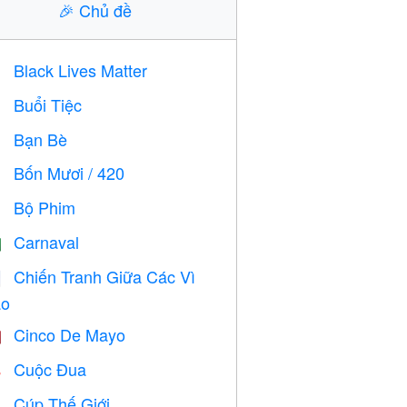
🎉
Chủ đề
Black Lives Matter

Buổi Tiệc

Bạn Bè

Bốn Mươi / 420

Bộ Phim

Carnaval

Chiến Tranh Giữa Các Vì

o
Cinco De Mayo

Cuộc Đua

Cúp Thế Giới
⚽