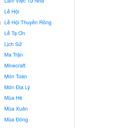
Làm Việc Từ Nhà

Lễ Hội

Lễ Hội Thuyền Rồng

Lễ Tạ Ơn

Lịch Sử

Ma Trận
️
Minecraft

Môn Toán
➗
Môn Địa Lý

Mùa Hè
️
Mùa Xuân

Mùa Đông
⛄