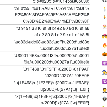
5;&#8205;&#10145;&#65039;
%F0%9F%91%A8%F0%9F%8F%BF%

E2%80%8D%F0%9F%A6%AF%E2%8

0%8D%E2%9E%A1%EF%B8%8F

f0 9f 91 a8 f0 9f 8f bf e2 80 8d f0 9f a6
af e2 80 8d e2 9e a1 ef b8 8f

\ud83d\udc68\ud83c\udfff\u200d\ud83e

\uddaf\u200d\u27a1\ufe0f

\U0001f468\u0001f3ff\u000200d\u0001
f9af\u000200d\u00027a1\u000fe0f

\01F468 \01F3FF \0200D \01F9AF

\0200D \027A1 \0FE0F

\u{1F468}\u{1F3FF}\u{200D}\u{1F9AF}\
u{200D}\u{27A1}\u{FE0F}

\x{1F468}\x{1F3FF}\x{200D}\x{1F9AF}\

x{200D}\x{27A1}\x{FE0F}