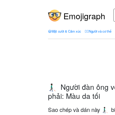
Emojigraph
😃
Mặt cười & Cảm xúc
🤦‍♀️
Người và cơ thể
Người đàn ông v
👨🏿‍🦯‍➡️
phải: Màu da tối
Sao chép và dán này
b
👨🏿‍🦯‍➡️