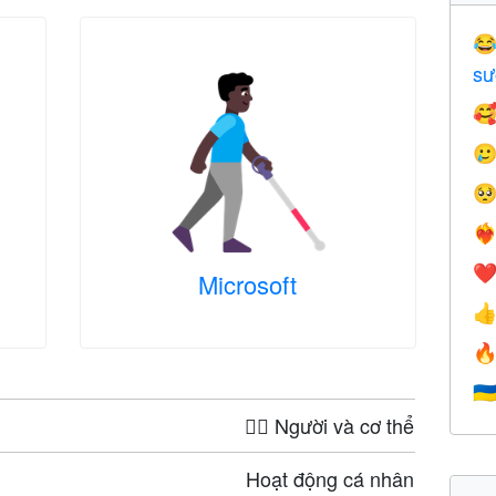

sư



❤️‍
❤
Microsoft


🇺
🤦‍♀️ Người và cơ thể
Hoạt động cá nhân