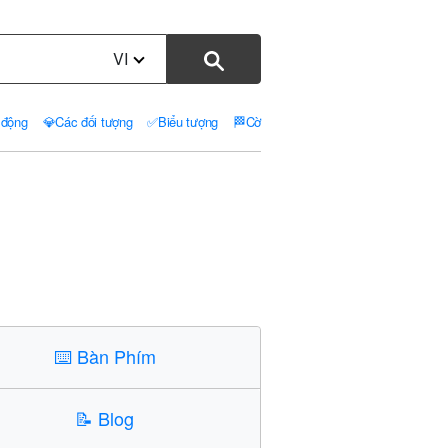
VI
 động
💎
Các đối tượng
✅
Biểu tượng
🏁
Cờ
⌨️
Bàn Phím
📝
Blog