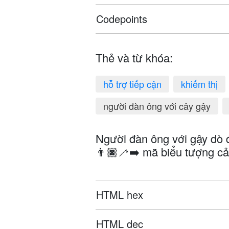
Codepoints
Thẻ và từ khóa:
hỗ trợ tiếp cận
khiếm thị
người đàn ông với cây gậy
Người đàn ông với gậy dò 
👨🏿‍🦯‍➡️ mã biểu tượng c
HTML hex
HTML dec