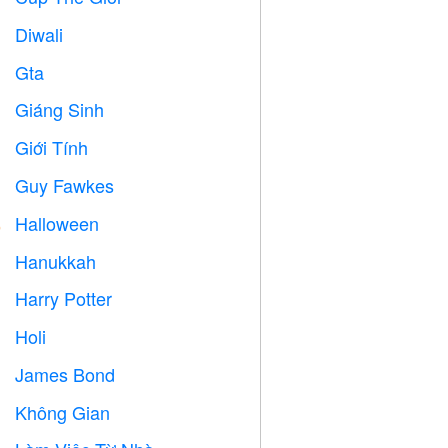
Diwali

Gta

Giáng Sinh

Giới Tính

Guy Fawkes

Halloween

Hanukkah

Harry Potter

Holi

James Bond

Không Gian
