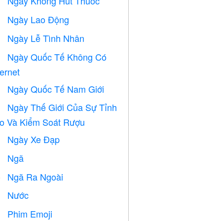
Ngày Không Hút Thuốc

Ngày Lao Động
️
Ngày Lễ Tình Nhân

Ngày Quốc Tế Không Có

ternet
Ngày Quốc Tế Nam Giới

Ngày Thế Giới Của Sự Tỉnh

o Và Kiểm Soát Rượu
Ngày Xe Đạp

Ngã

Ngã Ra Ngoài
️
Nước

Phim Emoji
