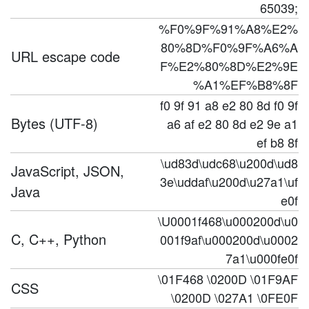
65039;
%F0%9F%91%A8%E2%
80%8D%F0%9F%A6%A
URL escape code
F%E2%80%8D%E2%9E
%A1%EF%B8%8F
f0 9f 91 a8 e2 80 8d f0 9f
Bytes (UTF-8)
a6 af e2 80 8d e2 9e a1
ef b8 8f
\ud83d\udc68\u200d\ud8
JavaScript, JSON,
3e\uddaf\u200d\u27a1\uf
Java
e0f
\U0001f468\u000200d\u0
C, C++, Python
001f9af\u000200d\u0002
7a1\u000fe0f
\01F468 \0200D \01F9AF
CSS
\0200D \027A1 \0FE0F