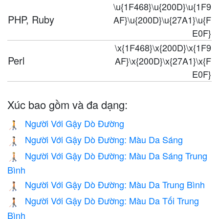
\u{1F468}\u{200D}\u{1F9
PHP, Ruby
AF}\u{200D}\u{27A1}\u{F
E0F}
\x{1F468}\x{200D}\x{1F9
Perl
AF}\x{200D}\x{27A1}\x{F
E0F}
Xúc bao gồm và đa dạng:
Người Với Gậy Dò Đường
🧑‍🦯
Người Với Gậy Dò Đường: Màu Da Sáng
🧑🏻‍🦯
Người Với Gậy Dò Đường: Màu Da Sáng Trung
🧑🏼‍🦯
Bình
Người Với Gậy Dò Đường: Màu Da Trung Bình
🧑🏽‍🦯
Người Với Gậy Dò Đường: Màu Da Tối Trung
🧑🏾‍🦯
Bình