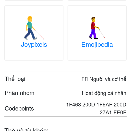
Joypixels
Emojipedia
Thể loại
🤦‍♀️ Người và cơ thể
Phân nhóm
Hoạt động cá nhân
1F468 200D 1F9AF 200D
Codepoints
27A1 FE0F
Thẻ và từ khóa: