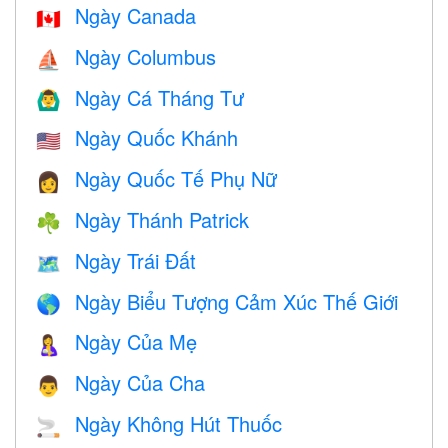
Ngày Canada
🇨🇦
Ngày Columbus
⛵️
Ngày Cá Tháng Tư
🙆‍♂️
Ngày Quốc Khánh
🇺🇸
Ngày Quốc Tế Phụ Nữ
👩
Ngày Thánh Patrick
☘️
Ngày Trái Đất
🗺️
Ngày Biểu Tượng Cảm Xúc Thế Giới
🌎
Ngày Của Mẹ
🤱
Ngày Của Cha
👨
Ngày Không Hút Thuốc
🚬