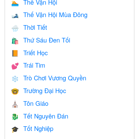
Thế Vận Hội
🏊
Thế Vận Hội Mùa Đông
🎿
Thời Tiết
🌧
Thứ Sáu Đen Tối
🛍
Triết Học
📙
Trái Tim
💕
Trò Chơi Vương Quyền
❄️
Trường Đại Học
🤓
Tôn Giáo
⛪️
Tết Nguyên Đán
🐉
Tốt Nghiệp
🎓