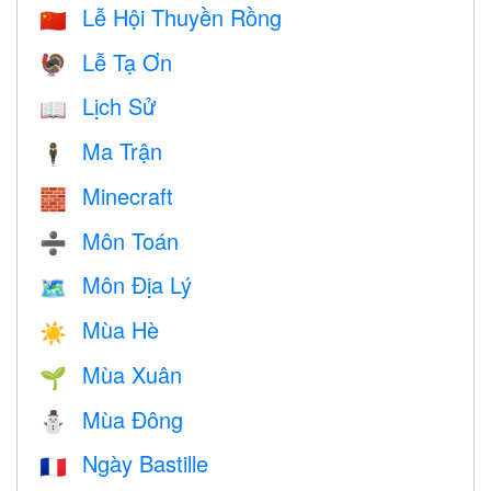
Lễ Hội Thuyền Rồng
🇨🇳
Lễ Tạ Ơn
🦃
Lịch Sử
📖
Ma Trận
🕴️
Minecraft
🧱
Môn Toán
➗
Môn Địa Lý
🗺
Mùa Hè
☀️
Mùa Xuân
🌱
Mùa Đông
⛄
Ngày Bastille
🇫🇷