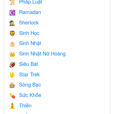
Pháp Luật
📜
Ramadan
☪️
Sherlock
🕵️
Sinh Học
🦁
Sinh Nhật
🎂
Sinh Nhật Nữ Hoàng
👑
Siêu Bát
🏈
Star Trek
🖖
Sòng Bạc
🎰
Sức Khỏe
💊
Thiền
🧘