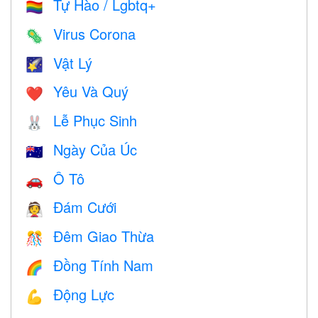
Tự Hào / Lgbtq+
🏳️‍🌈
Virus Corona
🦠
Vật Lý
🌠
Yêu Và Quý
❤️️
Lễ Phục Sinh
🐰
Ngày Của Úc
🇦🇺
Ô Tô
🚗
Đám Cưới
👰
Đêm Giao Thừa
🎊
Đồng Tính Nam
🌈
Động Lực
💪