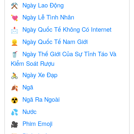
Ngày Lao Động
⚒️
Ngày Lễ Tình Nhân
💘
Ngày Quốc Tế Không Có Internet
📩
Ngày Quốc Tế Nam Giới
👱
Ngày Thế Giới Của Sự Tỉnh Táo Và
🥤
Kiểm Soát Rượu
Ngày Xe Đạp
🚴
Ngã
🍂
Ngã Ra Ngoài
☢️
Nước
💦
Phim Emoji
🎥