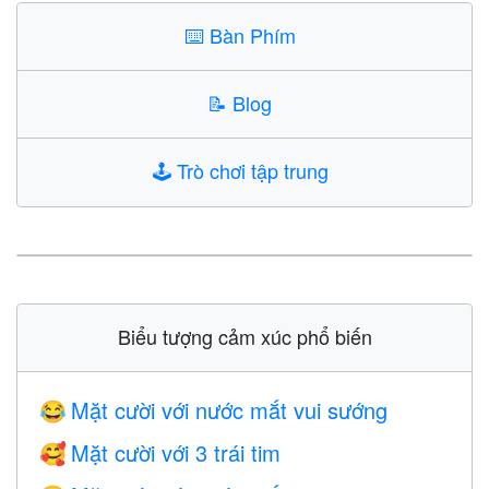
⌨️
Bàn Phím
📝
Blog
🕹️
Trò chơi tập trung
Biểu tượng cảm xúc phổ biến
Mặt cười với nước mắt vui sướng
😂
Mặt cười với 3 trái tim
🥰