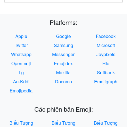
Platforms:
Apple
Google
Facebook
Twitter
Samsung
Microsoft
Whatsapp
Messenger
Joypixels
Openmoji
Emojidex
Htc
Lg
Mozilla
Softbank
Au-Kddi
Docomo
Emojigraph
Emojipedia
Các phiên bản Emoji:
Biểu Tượng
Biểu Tượng
Biểu Tượng