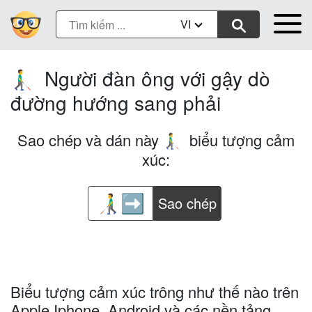
VI
Người đàn ông với gậy dò
👨‍🦯‍➡️
đường hướng sang phải
Sao chép và dán này
biểu tượng cảm
👨‍🦯‍➡️
xúc:
Sao chép
Biểu tượng cảm xúc trông như thế nào trên
Apple Iphone, Android và các nền tảng