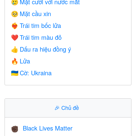
Mặt cười với nước mắt
🥲
Mặt cầu xin
🥺
Trái tim bốc lửa
❤️‍🔥
Trái tim màu đỏ
❤️
Dấu ra hiệu đồng ý
👍
Lửa
🔥
Cờ: Ukraina
🇺🇦
🎉
Chủ đề
Black Lives Matter
✊🏿