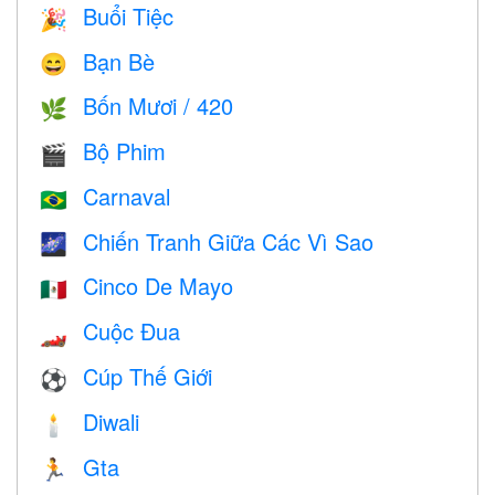
Buổi Tiệc
🎉
Bạn Bè
😄
Bốn Mươi / 420
🌿
Bộ Phim
🎬
Carnaval
🇧🇷
Chiến Tranh Giữa Các Vì Sao
🌌
Cinco De Mayo
🇲🇽
Cuộc Đua
🏎
Cúp Thế Giới
⚽
Diwali
🕯
Gta
🏃