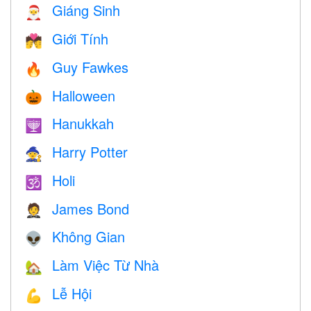
Giáng Sinh
🎅
Giới Tính
💏
Guy Fawkes
🔥
Halloween
🎃
Hanukkah
🕎
Harry Potter
🧙
Holi
🕉
James Bond
🤵
Không Gian
👽
Làm Việc Từ Nhà
🏡
Lễ Hội
💪