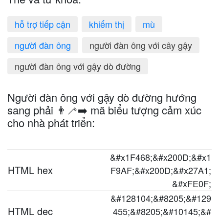
hỗ trợ tiếp cận
khiếm thị
mù
người đàn ông
người đàn ông với cây gậy
người đàn ông với gậy dò đường
Người đàn ông với gậy dò đường hướng
sang phải 👨‍🦯‍➡️ mã biểu tượng cảm xúc
cho nhà phát triển:
&#x1F468;&#x200D;&#x1
HTML hex
F9AF;&#x200D;&#x27A1;
&#xFE0F;
&#128104;&#8205;&#129
HTML dec
455;&#8205;&#10145;&#