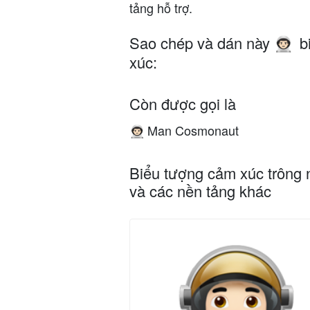
tảng hỗ trợ.
Sao chép và dán này
b
👨🏻‍🚀
xúc:
Còn được gọi là
Man Cosmonaut
👨🏻‍🚀
Biểu tượng cảm xúc trông 
và các nền tảng khác