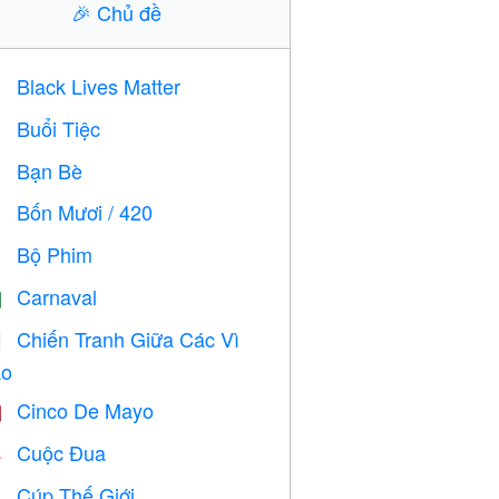
🎉
Chủ đề
Black Lives Matter

Buổi Tiệc

Bạn Bè

Bốn Mươi / 420

Bộ Phim

Carnaval

Chiến Tranh Giữa Các Vì

o
Cinco De Mayo

Cuộc Đua

Cúp Thế Giới
⚽