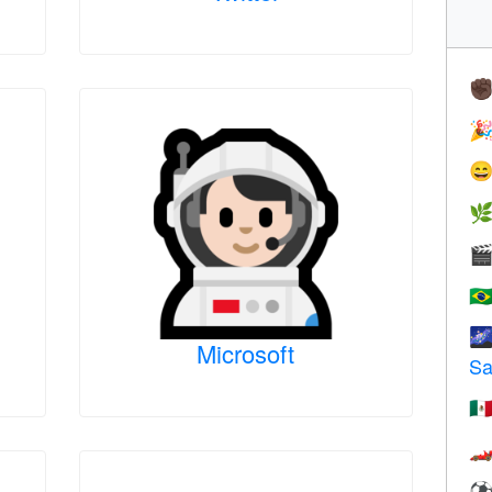
✊




🇧

Microsoft
Sa
🇲
