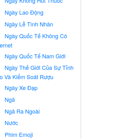
Ngày Không Hút Thuốc

Ngày Lao Động
️
Ngày Lễ Tình Nhân

Ngày Quốc Tế Không Có

ternet
Ngày Quốc Tế Nam Giới

Ngày Thế Giới Của Sự Tỉnh

o Và Kiểm Soát Rượu
Ngày Xe Đạp

Ngã

Ngã Ra Ngoài
️
Nước

Phim Emoji
