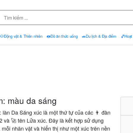
🐶
Động vật & Thiên nhiên
🍩
Đồ ăn thức uống
🚗
Du lịch & Địa điểm
🏀
Hoạt
m: màu da sáng
 làn Da Sáng xúc là một thứ tự của các 👨 đàn
2 và 🚀 tên Lửa xúc. Đây là kết hợp sử dụng
 mỗi nhân vật và hiển thị như một xúc trên nền