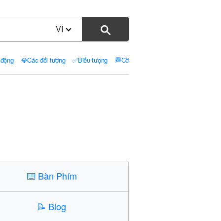
VI
 động
💎
Các đối tượng
✅
Biểu tượng
🏁
Cờ
⌨️
Bàn Phím
📝
Blog