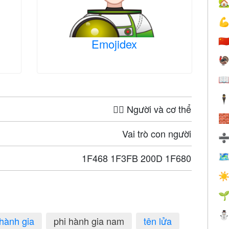


🇨
Emojidex


🕴
🤦‍♀️ Người và cơ thể

Vai trò con người
1F468 1F3FB 200D 1F680

☀

 hành gia
phi hành gia nam
tên lửa