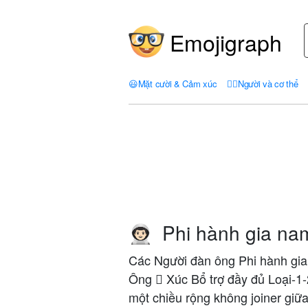
Emojigraph
😃
Mặt cười & Cảm xúc
🤦‍♀️
Người và cơ thể
Phi hành gia na
👨🏻‍🚀
Các Người đàn ông Phi hành gia:
Ông 🏻 Xúc Bổ trợ đầy đủ Loại-1-
một chiều rộng không joiner giữa