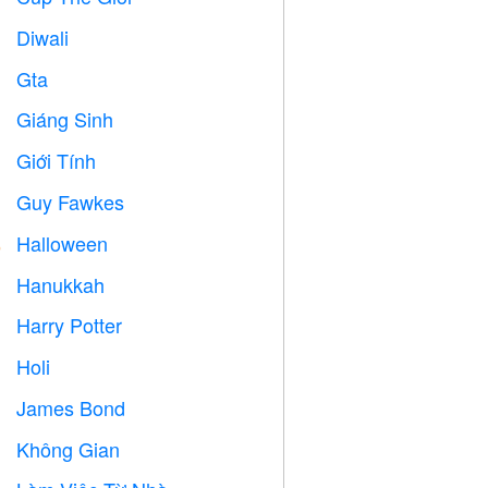
Diwali

Gta

Giáng Sinh

Giới Tính

Guy Fawkes

Halloween

Hanukkah

Harry Potter

Holi

James Bond

Không Gian
