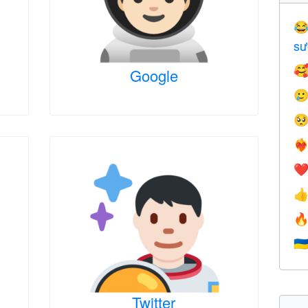

sư

Google


❤️‍
❤


🇺
Twitter