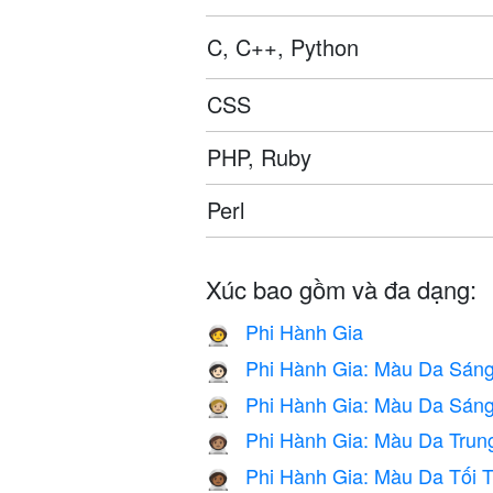
C, C++, Python
CSS
PHP, Ruby
Perl
Xúc bao gồm và đa dạng:
Phi Hành Gia
🧑‍🚀
Phi Hành Gia: Màu Da Sán
🧑🏻‍🚀
Phi Hành Gia: Màu Da Sáng
🧑🏼‍🚀
Phi Hành Gia: Màu Da Trun
🧑🏽‍🚀
Phi Hành Gia: Màu Da Tối T
🧑🏾‍🚀