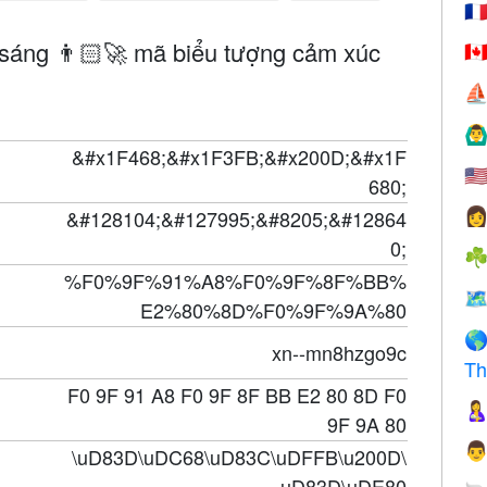
🇫
sáng 👨🏻‍🚀 mã biểu tượng cảm xúc
🇨
⛵
🙆‍♂
&#x1F468;&#x1F3FB;&#x200D;&#x1F
🇺
680;
&#128104;&#127995;&#8205;&#12864

0;
☘
%F0%9F%91%A8%F0%9F%8F%BB%
🗺
E2%80%8D%F0%9F%9A%80

xn--mn8hzgo9c
Th
F0 9F 91 A8 F0 9F 8F BB E2 80 8D F0

9F 9A 80

\uD83D\uDC68\uD83C\uDFFB\u200D\
uD83D\uDE80