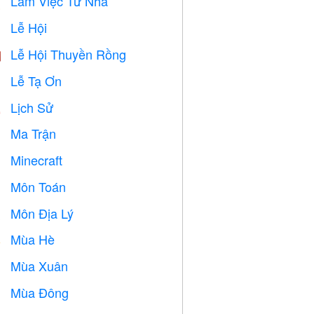
Làm Việc Từ Nhà

Lễ Hội

Lễ Hội Thuyền Rồng

Lễ Tạ Ơn

Lịch Sử

Ma Trận
️
Minecraft

Môn Toán
➗
Môn Địa Lý

Mùa Hè
️
Mùa Xuân

Mùa Đông
⛄