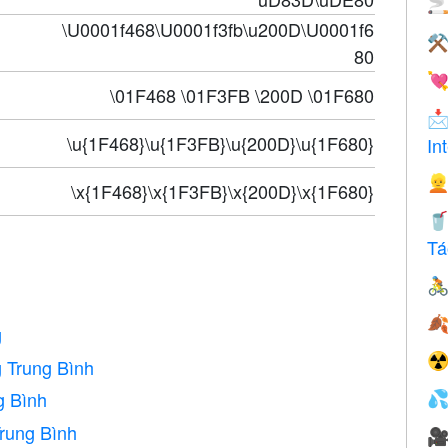

\U0001f468\U0001f3fb\u200D\U0001f6
⚒
80

\01F468 \01F3FB \200D \01F680

\u{1F468}\u{1F3FB}\u{200D}\u{1F680}
In

\x{1F468}\x{1F3FB}\x{200D}\x{1F680}

Tá


g
☢
 Trung Bình
g Bình

rung Bình
