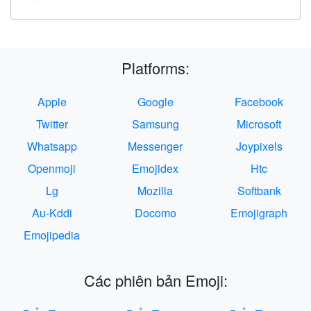
Platforms:
Apple
Google
Facebook
Twitter
Samsung
Microsoft
Whatsapp
Messenger
Joypixels
Openmoji
Emojidex
Htc
Lg
Mozilla
Softbank
Au-Kddi
Docomo
Emojigraph
Emojipedia
Các phiên bản Emoji: