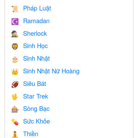
Pháp Luật
📜
Ramadan
☪️
Sherlock
🕵️
Sinh Học
🦁
Sinh Nhật
🎂
Sinh Nhật Nữ Hoàng
👑
Siêu Bát
🏈
Star Trek
🖖
Sòng Bạc
🎰
Sức Khỏe
💊
Thiền
🧘