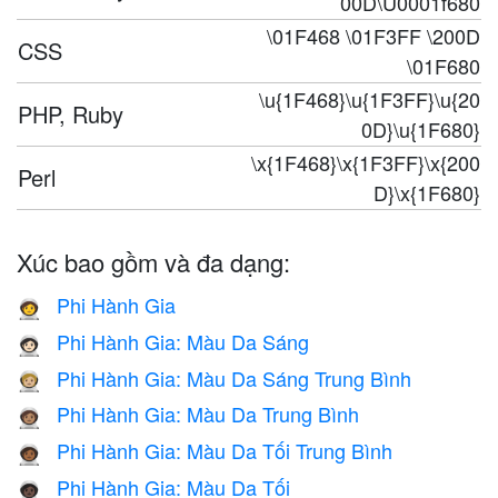
00D\U0001f680
\01F468 \01F3FF \200D
CSS
\01F680
\u{1F468}\u{1F3FF}\u{20
PHP, Ruby
0D}\u{1F680}
\x{1F468}\x{1F3FF}\x{200
Perl
D}\x{1F680}
Xúc bao gồm và đa dạng:
Phi Hành Gia
🧑‍🚀
Phi Hành Gia: Màu Da Sáng
🧑🏻‍🚀
Phi Hành Gia: Màu Da Sáng Trung Bình
🧑🏼‍🚀
Phi Hành Gia: Màu Da Trung Bình
🧑🏽‍🚀
Phi Hành Gia: Màu Da Tối Trung Bình
🧑🏾‍🚀
Phi Hành Gia: Màu Da Tối
🧑🏿‍🚀