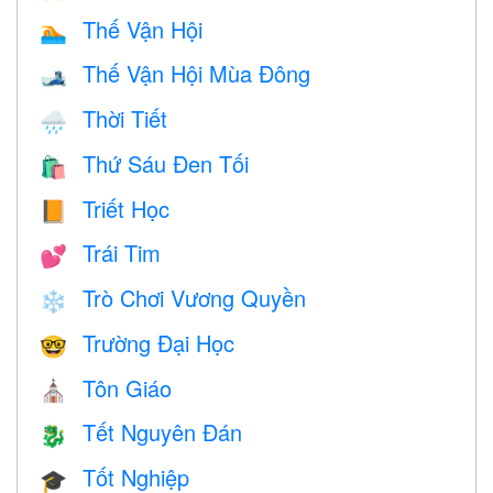
Thế Vận Hội
🏊
Thế Vận Hội Mùa Đông
🎿
Thời Tiết
🌧
Thứ Sáu Đen Tối
🛍
Triết Học
📙
Trái Tim
💕
Trò Chơi Vương Quyền
❄️
Trường Đại Học
🤓
Tôn Giáo
⛪️
Tết Nguyên Đán
🐉
Tốt Nghiệp
🎓