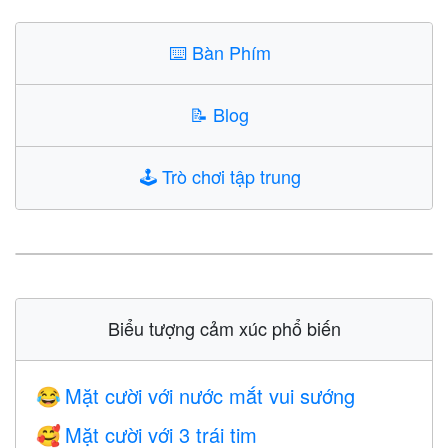
⌨️
Bàn Phím
📝
Blog
🕹️
Trò chơi tập trung
Biểu tượng cảm xúc phổ biến
Mặt cười với nước mắt vui sướng
😂
Mặt cười với 3 trái tim
🥰