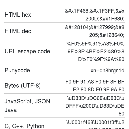
&#x1F468;&#x1F3FF;&#x
HTML hex
200D;&#x1F680;
&#128104;&#127999;&#8
HTML dec
205;&#128640;
%F0%9F%91%A8%F0%
URL escape code
9F%8F%BF%E2%80%8
D%F0%9F%9A%80
Punycode
xn--qn8hrgn1d
F0 9F 91 A8 F0 9F 8F BF
Bytes (UTF-8)
E2 80 8D F0 9F 9A 80
\uD83D\uDC68\uD83C\u
JavaScript, JSON,
DFFF\u200D\uD83D\uDE
Java
80
\U0001f468\U0001f3ff\u2
C, C++, Python