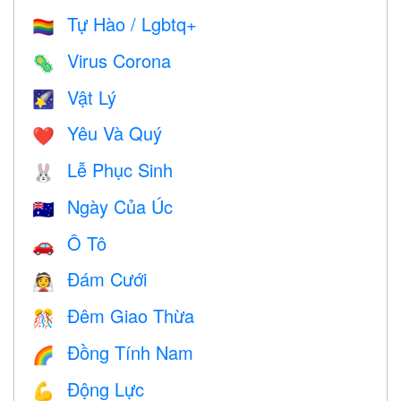
Tự Hào / Lgbtq+
🏳️‍🌈
Virus Corona
🦠
Vật Lý
🌠
Yêu Và Quý
❤️️
Lễ Phục Sinh
🐰
Ngày Của Úc
🇦🇺
Ô Tô
🚗
Đám Cưới
👰
Đêm Giao Thừa
🎊
Đồng Tính Nam
🌈
Động Lực
💪