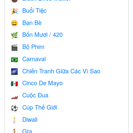
Buổi Tiệc
🎉
Bạn Bè
😄
Bốn Mươi / 420
🌿
Bộ Phim
🎬
Carnaval
🇧🇷
Chiến Tranh Giữa Các Vì Sao
🌌
Cinco De Mayo
🇲🇽
Cuộc Đua
🏎
Cúp Thế Giới
⚽
Diwali
🕯
Gta
🏃