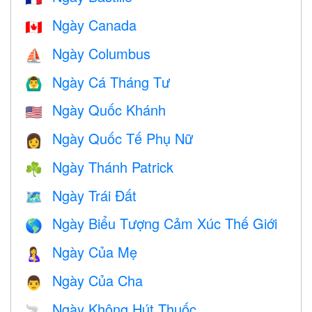
Ngày Canada
🇨🇦
Ngày Columbus
⛵️
Ngày Cá Tháng Tư
🙆‍♂️
Ngày Quốc Khánh
🇺🇸
Ngày Quốc Tế Phụ Nữ
👩
Ngày Thánh Patrick
☘️
Ngày Trái Đất
🗺️
Ngày Biểu Tượng Cảm Xúc Thế Giới
🌎
Ngày Của Mẹ
🤱
Ngày Của Cha
👨
Ngày Không Hút Thuốc
🚬