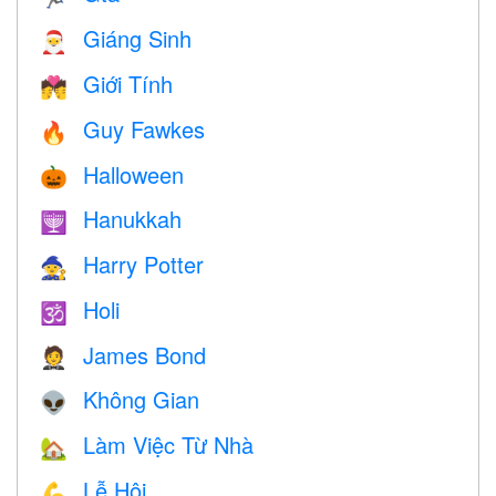
Giáng Sinh
🎅
Giới Tính
💏
Guy Fawkes
🔥
Halloween
🎃
Hanukkah
🕎
Harry Potter
🧙
Holi
🕉
James Bond
🤵
Không Gian
👽
Làm Việc Từ Nhà
🏡
Lễ Hội
💪