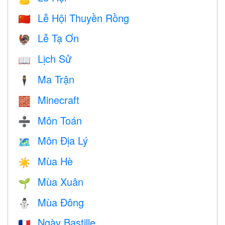
Lễ Hội Thuyền Rồng
🇨🇳
Lễ Tạ Ơn
🦃
Lịch Sử
📖
Ma Trận
🕴️
Minecraft
🧱
Môn Toán
➗
Môn Địa Lý
🗺
Mùa Hè
☀️
Mùa Xuân
🌱
Mùa Đông
⛄
Ngày Bastille
🇫🇷