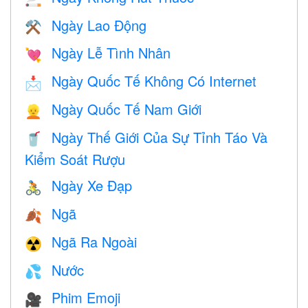
Ngày Lao Động
⚒️
Ngày Lễ Tình Nhân
💘
Ngày Quốc Tế Không Có Internet
📩
Ngày Quốc Tế Nam Giới
👱
Ngày Thế Giới Của Sự Tỉnh Táo Và
🥤
Kiểm Soát Rượu
Ngày Xe Đạp
🚴
Ngã
🍂
Ngã Ra Ngoài
☢️
Nước
💦
Phim Emoji
🎥