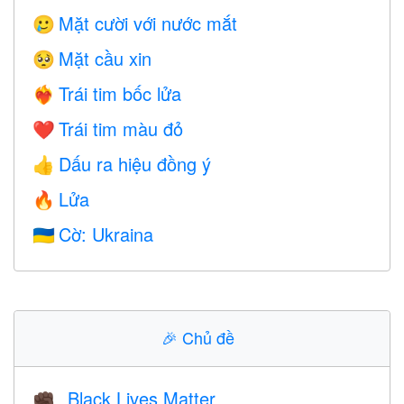
Mặt cười với nước mắt
🥲
Mặt cầu xin
🥺
Trái tim bốc lửa
❤️‍🔥
Trái tim màu đỏ
❤️
Dấu ra hiệu đồng ý
👍
Lửa
🔥
Cờ: Ukraina
🇺🇦
🎉
Chủ đề
Black Lives Matter
✊🏿