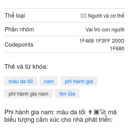
Thể loại
🤦‍♀️ Người và cơ thể
Phân nhóm
Vai trò con người
1F468 1F3FF 200D
Codepoints
1F680
Thẻ và từ khóa:
màu da tối
nam
phi hành gia
phi hành gia nam
tên lửa
Phi hành gia nam: màu da tối 👨🏿‍🚀 mã
biểu tượng cảm xúc cho nhà phát triển: