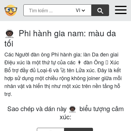
VI
Phi hành gia nam: màu da
👨🏿‍🚀
tối
Các Người đàn ông Phi hành gia: làn Da đen giai
Điệu xúc là một thứ tự của các 👨 đàn Ông 🏿 Xúc
Bổ trợ đầy đủ Loại-6 và 🚀 tên Lửa xúc. Đây là kết
hợp sử dụng một chiều rộng không joiner giữa mỗi
nhân vật và hiển thị như một xúc trên nền tảng hỗ
trợ.
Sao chép và dán này
biểu tượng cảm
👨🏿‍🚀
xúc: