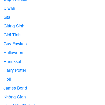
Diwali

Gta

Giáng Sinh

Giới Tính

Guy Fawkes

Halloween

Hanukkah

Harry Potter

Holi

James Bond

Không Gian
