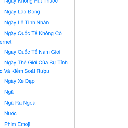
Ngày Không Hút Thuốc

Ngày Lao Động
️
Ngày Lễ Tình Nhân

Ngày Quốc Tế Không Có

ternet
Ngày Quốc Tế Nam Giới

Ngày Thế Giới Của Sự Tỉnh

o Và Kiểm Soát Rượu
Ngày Xe Đạp

Ngã

Ngã Ra Ngoài
️
Nước

Phim Emoji
