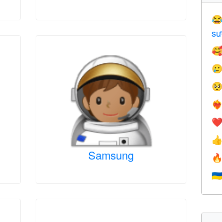

sư



❤️‍
❤

Samsung

🇺