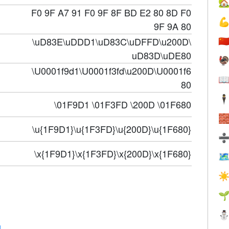

F0 9F A7 91 F0 9F 8F BD E2 80 8D F0

9F 9A 80
\uD83E\uDDD1\uD83C\uDFFD\u200D\
🇨
uD83D\uDE80

\U0001f9d1\U0001f3fd\u200D\U0001f6

80
🕴
\01F9D1 \01F3FD \200D \01F680

\u{1F9D1}\u{1F3FD}\u{200D}\u{1F680}
\x{1F9D1}\x{1F3FD}\x{200D}\x{1F680}

☀

g