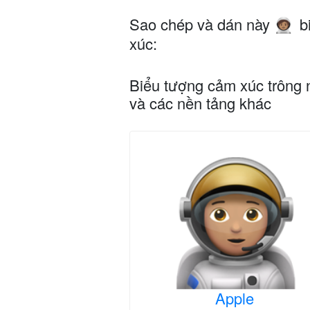
Sao chép và dán này
b
🧑🏽‍🚀
xúc:
Biểu tượng cảm xúc trông 
và các nền tảng khác
Apple