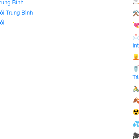
rung Bình

ối Trung Bình
⚒
ối


In


Tá


☢

