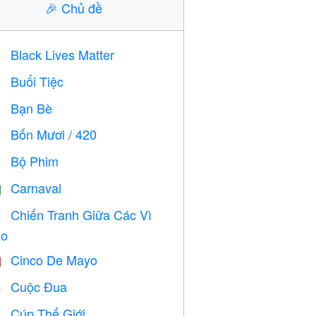
🎉
Chủ đề
Black Lives Matter

Buổi Tiệc

Bạn Bè

Bốn Mươi / 420

Bộ Phim

Carnaval

Chiến Tranh Giữa Các Vì

o
Cinco De Mayo

Cuộc Đua

Cúp Thế Giới
⚽