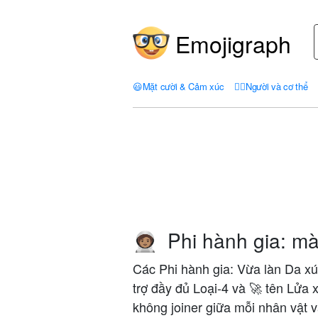
Emojigraph
😃
Mặt cười & Cảm xúc
🤦‍♀️
Người và cơ thể
Phi hành gia: mà
🧑🏽‍🚀
Các Phi hành gia: Vừa làn Da xúc
trợ đầy đủ Loại-4 và 🚀 tên Lửa 
không joiner giữa mỗi nhân vật v