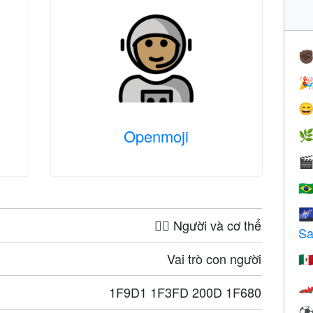
✊


Openmoji


🇧

🤦‍♀️ Người và cơ thể
Sa
Vai trò con người
🇲

1F9D1 1F3FD 200D 1F680