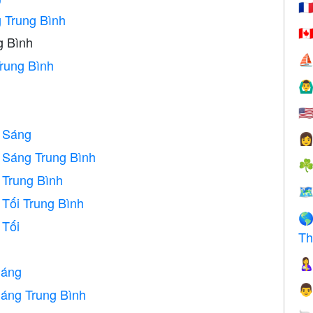
🇫
 Trung Bình
🇨
g Bình
⛵
rung Bình
🙆‍♂
🇺
 Sáng

 Sáng Trung Bình
☘
Trung Bình
🗺
Tối Trung Bình

 Tối
Th

Sáng

áng Trung Bình