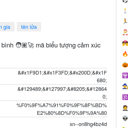


h gia
tên lửa


g bình 🧑🏽‍🚀 mã biểu tượng cảm xúc


&#x1F9D1;&#x1F3FD;&#x200D;&#x1F

680;

&#129489;&#127997;&#8205;&#12864
0;

%F0%9F%A7%91%F0%9F%8F%BD%

E2%80%8D%F0%9F%9A%80

xn--on8hg4bz4d