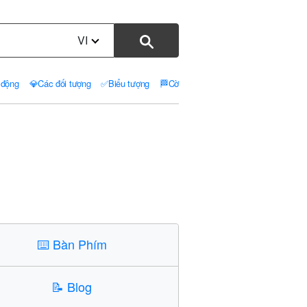
VI
 động
💎
Các đối tượng
✅
Biểu tượng
🏁
Cờ
⌨️
Bàn Phím
📝
Blog