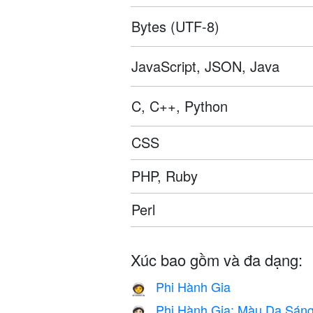
Bytes (UTF-8)
JavaScript, JSON, Java
C, C++, Python
CSS
PHP, Ruby
Perl
Xúc bao gồm và đa dạng:
Phi Hành Gia
🧑‍🚀
Phi Hành Gia: Màu Da Sán
🧑🏻‍🚀