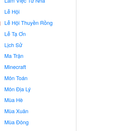
Làm Việc Từ Nhà

Lễ Hội

Lễ Hội Thuyền Rồng

Lễ Tạ Ơn

Lịch Sử

Ma Trận
️
Minecraft

Môn Toán
➗
Môn Địa Lý

Mùa Hè
️
Mùa Xuân

Mùa Đông
⛄