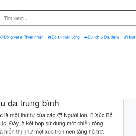
🐶
Động vật & Thiên nhiên
🍩
Đồ ăn thức uống
🚗
Du lịch & Địa điểm
🏀
Hoạt
u da trung bình
 là một thứ tự của các 🧑 Người lớn, 🏽 Xúc Bổ
xúc. Đây là kết hợp sử dụng một chiều rộng
à hiển thị như một xúc trên nền tảng hỗ trợ.