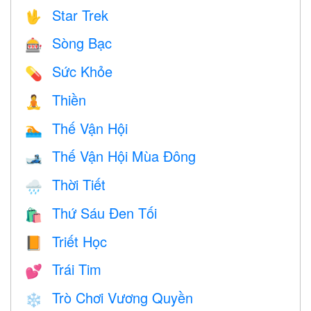
Star Trek
🖖
Sòng Bạc
🎰
Sức Khỏe
💊
Thiền
🧘
Thế Vận Hội
🏊
Thế Vận Hội Mùa Đông
🎿
Thời Tiết
🌧
Thứ Sáu Đen Tối
🛍
Triết Học
📙
Trái Tim
💕
Trò Chơi Vương Quyền
❄️