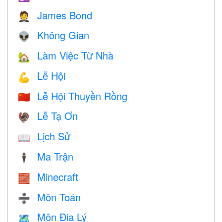
James Bond
🤵
Không Gian
👽
Làm Việc Từ Nhà
🏡
Lễ Hội
💪
Lễ Hội Thuyền Rồng
🇨🇳
Lễ Tạ Ơn
🦃
Lịch Sử
📖
Ma Trận
🕴️
Minecraft
🧱
Môn Toán
➗
Môn Địa Lý
🗺