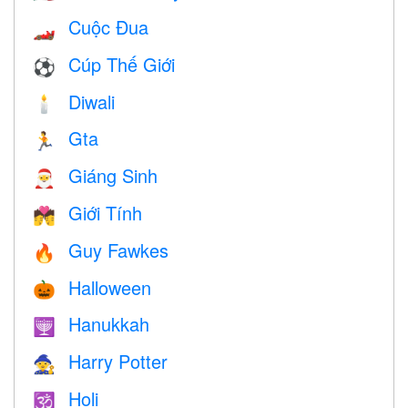
Cuộc Đua
🏎
Cúp Thế Giới
⚽
Diwali
🕯
Gta
🏃
Giáng Sinh
🎅
Giới Tính
💏
Guy Fawkes
🔥
Halloween
🎃
Hanukkah
🕎
Harry Potter
🧙
Holi
🕉