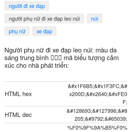
người đi xe đạp
người phụ nữ đi xe đạp leo núi
núi
phụ nữ
xe đạp
Người phụ nữ đi xe đạp leo núi: màu da
sáng trung bình 🚵🏼‍♀️ mã biểu tượng cảm
xúc cho nhà phát triển:
&#x1F6B5;&#x1F3FC;&#
HTML hex
x200D;&#x2640;&#xFE0
F;
&#128693;&#127996;&#8
HTML dec
205;&#9792;&#65039;
%F0%9F%9A%B5%F0%