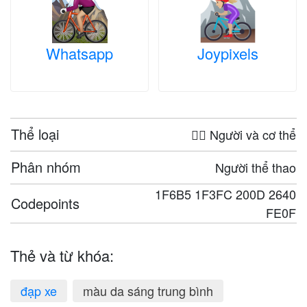
Whatsapp
Joypixels
Thể loại
🤦‍♀️ Người và cơ thể
Phân nhóm
Người thể thao
1F6B5 1F3FC 200D 2640
Codepoints
FE0F
Thẻ và từ khóa:
đạp xe
màu da sáng trung bình