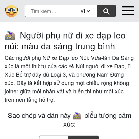
VI
Người phụ nữ đi xe đạp leo
🚵🏼‍♀️
núi: màu da sáng trung bình
Các người phụ Nữ xe Đạp leo Núi: Vừa-làn Da Sáng
xúc là một thứ tự của các 🚵 Núi người đi xe Đạp, 🏼
Xúc Bổ trợ đầy đủ Loại 3, và phương Nam Đừng
xúc. Đây là kết hợp sử dụng một chiều rộng không
joiner giữa mỗi nhân vật và hiển thị như một xúc
trên nền tảng hỗ trợ.
Sao chép và dán này
biểu tượng cảm
🚵🏼‍♀️
xúc: