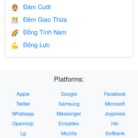
Đám Cưới
👰
Đêm Giao Thừa
🎊
Đồng Tính Nam
🌈
Động Lực
💪
Platforms:
Apple
Google
Facebook
Twitter
Samsung
Microsoft
Whatsapp
Messenger
Joypixels
Openmoji
Emojidex
Htc
Lg
Mozilla
Softbank