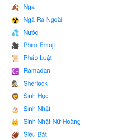
Ngã
🍂
Ngã Ra Ngoài
☢️
Nước
💦
Phim Emoji
🎥
Pháp Luật
📜
Ramadan
☪️
Sherlock
🕵️
Sinh Học
🦁
Sinh Nhật
🎂
Sinh Nhật Nữ Hoàng
👑
Siêu Bát
🏈