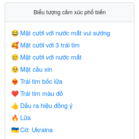
Biểu tượng cảm xúc phổ biến
Mặt cười với nước mắt vui sướng
😂
Mặt cười với 3 trái tim
🥰
Mặt cười với nước mắt
🥲
Mặt cầu xin
🥺
Trái tim bốc lửa
❤️‍🔥
Trái tim màu đỏ
❤️
Dấu ra hiệu đồng ý
👍
Lửa
🔥
Cờ: Ukraina
🇺🇦