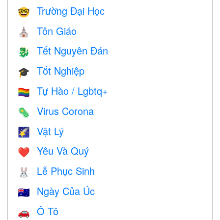
Trường Đại Học
🤓
Tôn Giáo
⛪️
Tết Nguyên Đán
🐉
Tốt Nghiệp
🎓
Tự Hào / Lgbtq+
🏳️‍🌈
Virus Corona
🦠
Vật Lý
🌠
Yêu Và Quý
❤️️
Lễ Phục Sinh
🐰
Ngày Của Úc
🇦🇺
Ô Tô
🚗