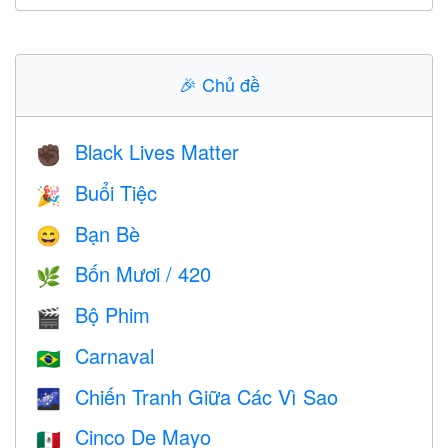
🎉
Chủ đề
Black Lives Matter
✊🏿
Buổi Tiệc
🎉
Bạn Bè
😄
Bốn Mươi / 420
🌿
Bộ Phim
🎬
Carnaval
🇧🇷
Chiến Tranh Giữa Các Vì Sao
🌌
Cinco De Mayo
🇲🇽