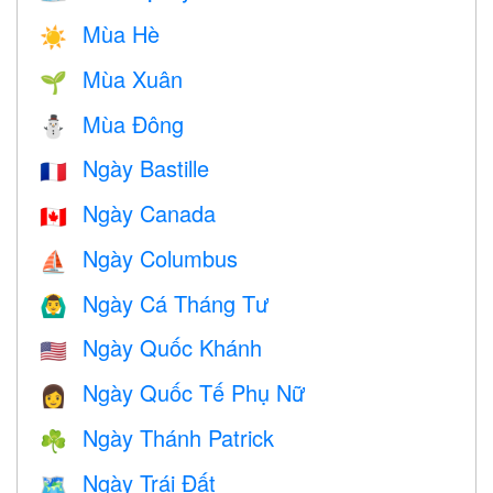
Mùa Hè
☀️
Mùa Xuân
🌱
Mùa Đông
⛄
Ngày Bastille
🇫🇷
Ngày Canada
🇨🇦
Ngày Columbus
⛵️
Ngày Cá Tháng Tư
🙆‍♂️
Ngày Quốc Khánh
🇺🇸
Ngày Quốc Tế Phụ Nữ
👩
Ngày Thánh Patrick
☘️
Ngày Trái Đất
🗺️