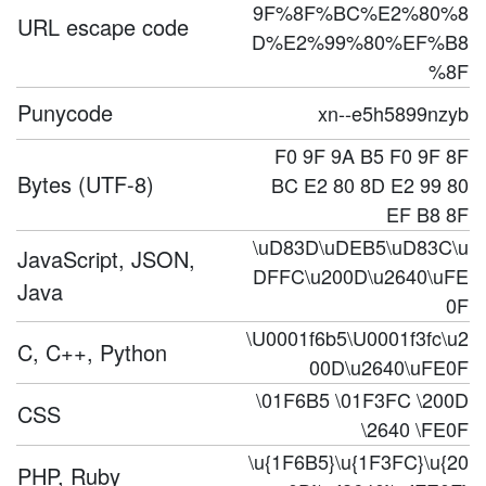
9F%8F%BC%E2%80%8
URL escape code
D%E2%99%80%EF%B8
%8F
Punycode
xn--e5h5899nzyb
F0 9F 9A B5 F0 9F 8F
Bytes (UTF-8)
BC E2 80 8D E2 99 80
EF B8 8F
\uD83D\uDEB5\uD83C\u
JavaScript, JSON,
DFFC\u200D\u2640\uFE
Java
0F
\U0001f6b5\U0001f3fc\u2
C, C++, Python
00D\u2640\uFE0F
\01F6B5 \01F3FC \200D
CSS
\2640 \FE0F
\u{1F6B5}\u{1F3FC}\u{20
PHP, Ruby