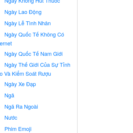
Ngày Không Hút Thuốc

Ngày Lao Động
️
Ngày Lễ Tình Nhân

Ngày Quốc Tế Không Có

ternet
Ngày Quốc Tế Nam Giới

Ngày Thế Giới Của Sự Tỉnh

o Và Kiểm Soát Rượu
Ngày Xe Đạp

Ngã

Ngã Ra Ngoài
️
Nước

Phim Emoji
