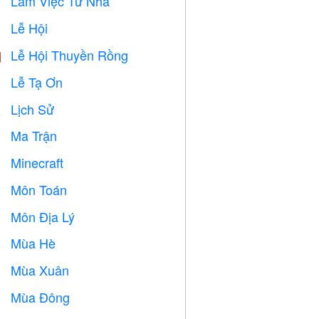
Làm Việc Từ Nhà

Lễ Hội

Lễ Hội Thuyền Rồng

Lễ Tạ Ơn

Lịch Sử

Ma Trận
️
Minecraft

Môn Toán
➗
Môn Địa Lý

Mùa Hè
️
Mùa Xuân

Mùa Đông
⛄