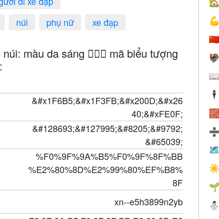
gười đi xe đạp


núi
phụ nữ
xe đạp
🇨
núi: màu da sáng 🚵🏻‍♀️ mã biểu tượng

:

🕴
&#x1F6B5;&#x1F3FB;&#x200D;&#x26
40;&#xFE0F;

&#128693;&#127995;&#8205;&#9792;
&#65039;

%F0%9F%9A%B5%F0%9F%8F%BB
%E2%80%8D%E2%99%80%EF%B8%
☀
8F

xn--e5h3899n2yb