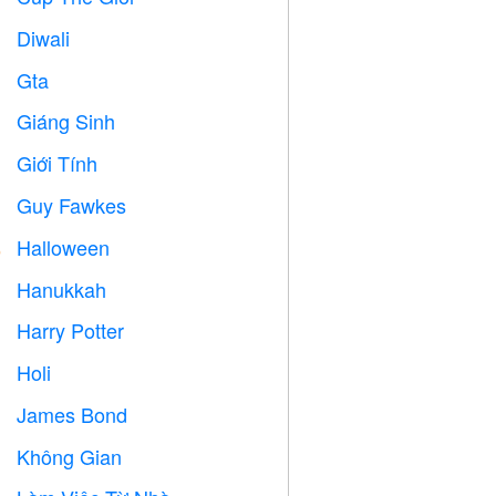
Diwali

Gta

Giáng Sinh

Giới Tính

Guy Fawkes

Halloween

Hanukkah

Harry Potter

Holi

James Bond

Không Gian
