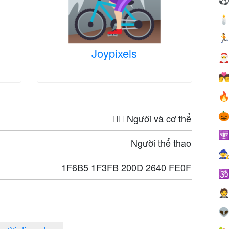


Joypixels




🤦‍♀️ Người và cơ thể

Người thể thao

1F6B5 1F3FB 200D 2640 FE0F


