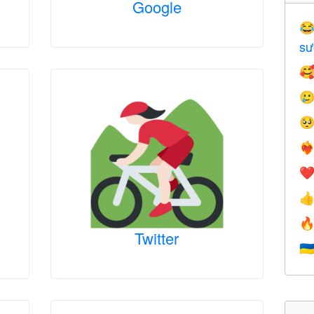
Google

sư



❤️‍
❤


Twitter
🇺