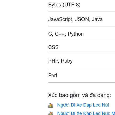
Bytes (UTF-8)
JavaScript, JSON, Java
C, C++, Python
CSS
PHP, Ruby
Perl
Xúc bao gồm và đa dạng:
Người Đi Xe Đạp Leo Núi
🚵
Người Đi Xe Đạp Leo Núi: 
🚵🏻