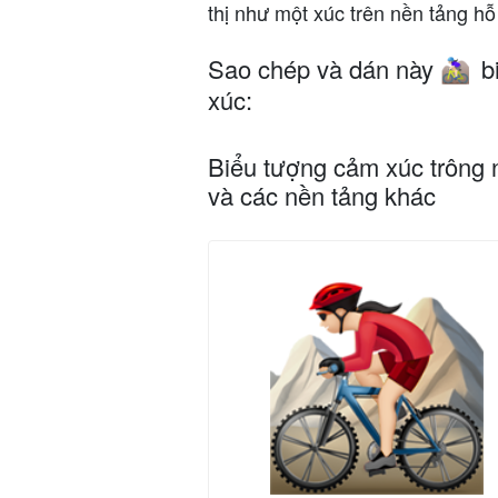
thị như một xúc trên nền tảng hỗ 
Sao chép và dán này
b
🚵🏻‍♀️
xúc:
Biểu tượng cảm xúc trông 
và các nền tảng khác