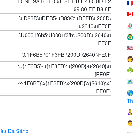
F0 9F 9A B5 F0 9F 8F BB E2 80 8D E2
🇫
99 80 EF B8 8F
🇨
\uD83D\uDEB5\uD83C\uDFFB\u200D\
u2640\uFE0F
⛵
\U0001f6b5\U0001f3fb\u200D\u2640\u
🙆‍♂
FE0F
🇺
\01F6B5 \01F3FB \200D \2640 \FE0F

\u{1F6B5}\u{1F3FB}\u{200D}\u{2640}\u
☘
{FE0F}
🗺
\x{1F6B5}\x{1F3FB}\x{200D}\x{2640}\x{
FE0F}

Th


Màu Da Sáng