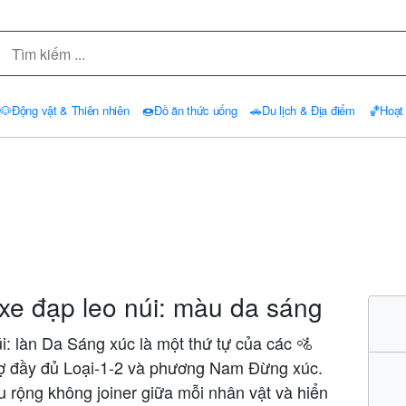
🐶
Động vật & Thiên nhiên
🍩
Đồ ăn thức uống
🚗
Du lịch & Địa điểm
🏀
Hoạt
xe đạp leo núi: màu da sáng
: làn Da Sáng xúc là một thứ tự của các 🚵
trợ đầy đủ Loại-1-2 và phương Nam Đừng xúc.
u rộng không joiner giữa mỗi nhân vật và hiển