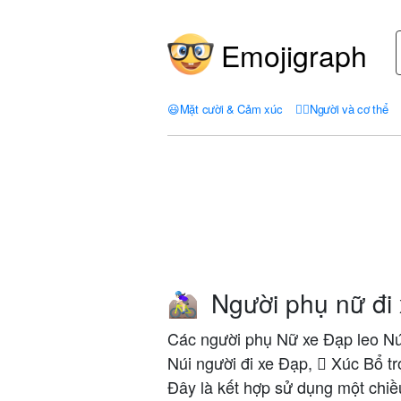
Emojigraph
😃
Mặt cười & Cảm xúc
🤦‍♀️
Người và cơ thể
Người phụ nữ đi 
🚵🏻‍♀️
Các người phụ Nữ xe Đạp leo Núi
Núi người đi xe Đạp, 🏻 Xúc Bổ 
Đây là kết hợp sử dụng một chiề