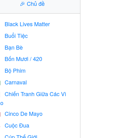
🎉
Chủ đề
Black Lives Matter

Buổi Tiệc

Bạn Bè

Bốn Mươi / 420

Bộ Phim

Carnaval

Chiến Tranh Giữa Các Vì

o
Cinco De Mayo

Cuộc Đua

Cúp Thế Giới
⚽