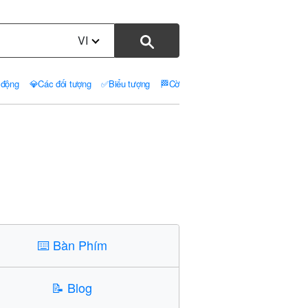
VI
 động
💎
Các đối tượng
✅
Biểu tượng
🏁
Cờ
⌨️
Bàn Phím
📝
Blog