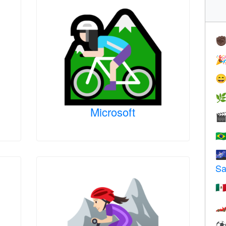
✊



Microsoft

🇧

Sa
🇲
