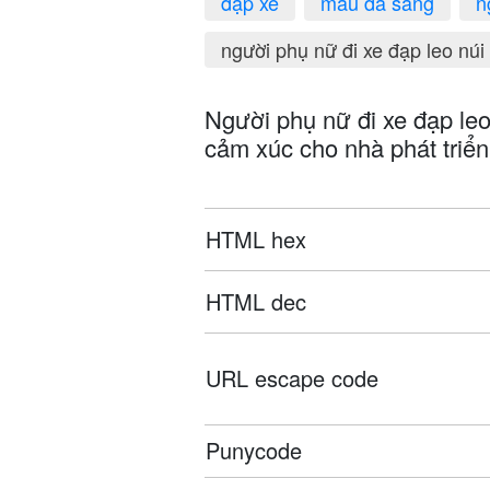
đạp xe
màu da sáng
n
người phụ nữ đi xe đạp leo núi
Người phụ nữ đi xe đạp leo 
cảm xúc cho nhà phát triển
HTML hex
HTML dec
URL escape code
Punycode