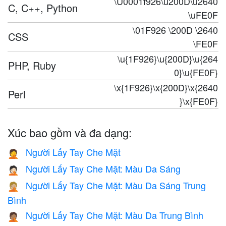
\U0001f926\u200D\u2640
C, C++, Python
\uFE0F
\01F926 \200D \2640
CSS
\FE0F
\u{1F926}\u{200D}\u{264
PHP, Ruby
0}\u{FE0F}
\x{1F926}\x{200D}\x{2640
Perl
}\x{FE0F}
Xúc bao gồm và đa dạng:
Người Lấy Tay Che Mặt
🤦
Người Lấy Tay Che Mặt: Màu Da Sáng
🤦🏻
Người Lấy Tay Che Mặt: Màu Da Sáng Trung
🤦🏼
Bình
Người Lấy Tay Che Mặt: Màu Da Trung Bình
🤦🏽