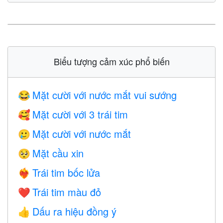
Biểu tượng cảm xúc phổ biến
Mặt cười với nước mắt vui sướng
😂
Mặt cười với 3 trái tim
🥰
Mặt cười với nước mắt
🥲
Mặt cầu xin
🥺
Trái tim bốc lửa
❤️‍🔥
Trái tim màu đỏ
❤️
Dấu ra hiệu đồng ý
👍