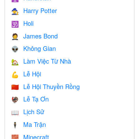
Harry Potter
🧙
Holi
🕉
James Bond
🤵
Không Gian
👽
Làm Việc Từ Nhà
🏡
Lễ Hội
💪
Lễ Hội Thuyền Rồng
🇨🇳
Lễ Tạ Ơn
🦃
Lịch Sử
📖
Ma Trận
🕴️
Minecraft
🧱