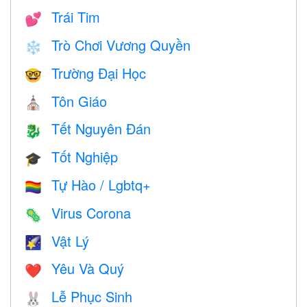
Trái Tim
💕
Trò Chơi Vương Quyền
❄️
Trường Đại Học
🤓
Tôn Giáo
⛪️
Tết Nguyên Đán
🐉
Tốt Nghiệp
🎓
Tự Hào / Lgbtq+
🏳️‍🌈
Virus Corona
🦠
Vật Lý
🌠
Yêu Và Quý
❤️️
Lễ Phục Sinh
🐰