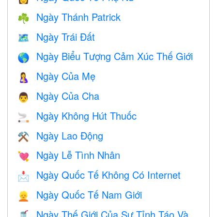
Ngày Thánh Patrick
☘️
Ngày Trái Đất
🗺️
Ngày Biểu Tượng Cảm Xúc Thế Giới
🌎
Ngày Của Mẹ
🤱
Ngày Của Cha
👨
Ngày Không Hút Thuốc
🚬
Ngày Lao Động
⚒️
Ngày Lễ Tình Nhân
💘
Ngày Quốc Tế Không Có Internet
📩
Ngày Quốc Tế Nam Giới
👱
Ngày Thế Giới Của Sự Tỉnh Táo Và
🥤