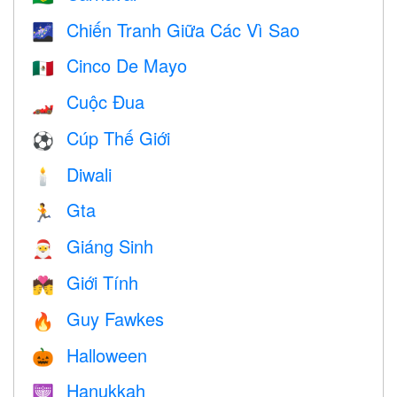
Chiến Tranh Giữa Các Vì Sao
🌌
Cinco De Mayo
🇲🇽
Cuộc Đua
🏎
Cúp Thế Giới
⚽
Diwali
🕯
Gta
🏃
Giáng Sinh
🎅
Giới Tính
💏
Guy Fawkes
🔥
Halloween
🎃
Hanukkah
🕎