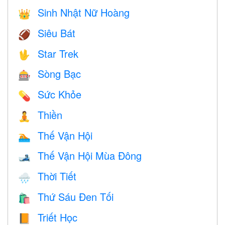
Sinh Nhật Nữ Hoàng
👑
Siêu Bát
🏈
Star Trek
🖖
Sòng Bạc
🎰
Sức Khỏe
💊
Thiền
🧘
Thế Vận Hội
🏊
Thế Vận Hội Mùa Đông
🎿
Thời Tiết
🌧
Thứ Sáu Đen Tối
🛍
Triết Học
📙