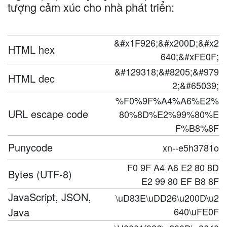
tượng cảm xúc cho nhà phát triển:
&#x1F926;&#x200D;&#x2
HTML hex
640;&#xFE0F;
&#129318;&#8205;&#979
HTML dec
2;&#65039;
%F0%9F%A4%A6%E2%
URL escape code
80%8D%E2%99%80%E
F%B8%8F
Punycode
xn--e5h3781o
F0 9F A4 A6 E2 80 8D
Bytes (UTF-8)
E2 99 80 EF B8 8F
JavaScript, JSON,
\uD83E\uDD26\u200D\u2
Java
640\uFE0F