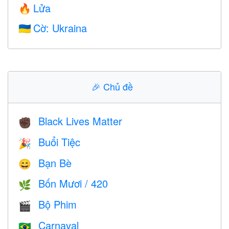
Lửa
🔥
Cờ: Ukraina
🇺🇦
🎉
Chủ đề
Black Lives Matter
✊🏿
Buổi Tiệc
🎉
Bạn Bè
😄
Bốn Mươi / 420
🌿
Bộ Phim
🎬
Carnaval
🇧🇷