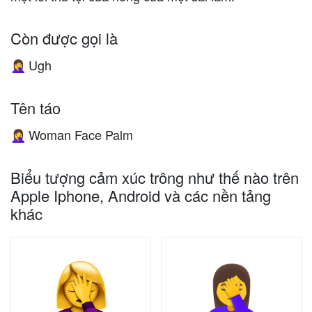
Còn được gọi là
Ugh
🤦‍♀️
Tên táo
Woman Face Palm
🤦‍♀️
Biểu tượng cảm xúc trông như thế nào trên
Apple Iphone, Android và các nền tảng
khác