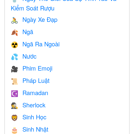
Kiểm Soát Rượu
Ngày Xe Đạp
🚴
Ngã
🍂
Ngã Ra Ngoài
☢️
Nước
💦
Phim Emoji
🎥
Pháp Luật
📜
Ramadan
☪️
Sherlock
🕵️
Sinh Học
🦁
Sinh Nhật
🎂