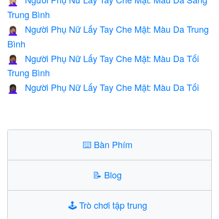
🤦🏼‍♀️
Trung Bình
Người Phụ Nữ Lấy Tay Che Mặt: Màu Da Trung
🤦🏽‍♀️
Bình
Người Phụ Nữ Lấy Tay Che Mặt: Màu Da Tối
🤦🏾‍♀️
Trung Bình
Người Phụ Nữ Lấy Tay Che Mặt: Màu Da Tối
🤦🏿‍♀️
⌨️
Bàn Phím
📝
Blog
🕹️
Trò chơi tập trung