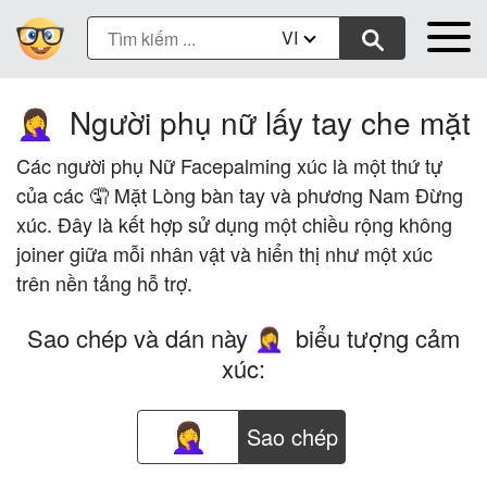
VI
Người phụ nữ lấy tay che mặt
🤦‍♀️
Các người phụ Nữ Facepalming xúc là một thứ tự
của các 🤦 Mặt Lòng bàn tay và phương Nam Đừng
xúc. Đây là kết hợp sử dụng một chiều rộng không
joiner giữa mỗi nhân vật và hiển thị như một xúc
trên nền tảng hỗ trợ.
Sao chép và dán này
biểu tượng cảm
🤦‍♀️
xúc:
Sao chép