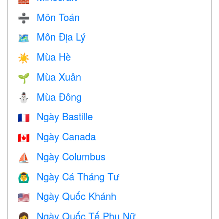
Môn Toán
➗
Môn Địa Lý
🗺
Mùa Hè
☀️
Mùa Xuân
🌱
Mùa Đông
⛄
Ngày Bastille
🇫🇷
Ngày Canada
🇨🇦
Ngày Columbus
⛵️
Ngày Cá Tháng Tư
🙆‍♂️
Ngày Quốc Khánh
🇺🇸
Ngày Quốc Tế Phụ Nữ
👩