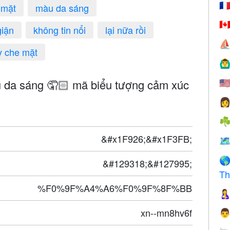
🇫
mặt
màu da sáng
🇨
giận
không tin nổi
lại nữa rồi
⛵
y che mặt
🙆‍♂
u da sáng 🤦🏻 mã biểu tượng cảm xúc
🇺

☘
&#x1F926;&#x1F3FB;
🗺

&#129318;&#127995;
Th
%F0%9F%A4%A6%F0%9F%8F%BB

xn--mn8hv6f
