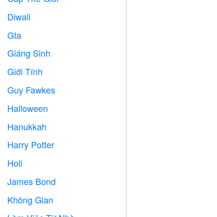
Diwali

Gta

Giáng Sinh

Giới Tính

Guy Fawkes

Halloween

Hanukkah

Harry Potter

Holi

James Bond

Không Gian
