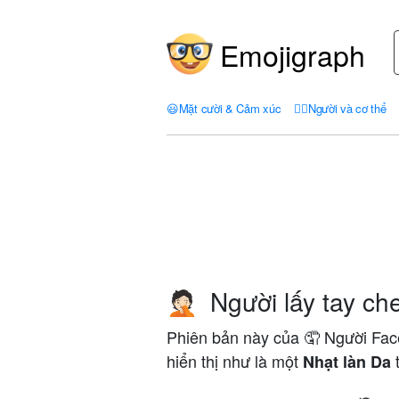
Emojigraph
😃
Mặt cười & Cảm xúc
🤦‍♀️
Người và cơ thể
Người lấy tay ch
🤦🏻
Phiên bản này của 🤦 Người Face
hiển thị như là một
t
Nhạt làn Da