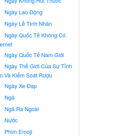
Ngày Không Hút Thuốc

Ngày Lao Động
️
Ngày Lễ Tình Nhân

Ngày Quốc Tế Không Có

ternet
Ngày Quốc Tế Nam Giới

Ngày Thế Giới Của Sự Tỉnh

o Và Kiểm Soát Rượu
Ngày Xe Đạp

Ngã

Ngã Ra Ngoài
️
Nước

Phim Emoji
