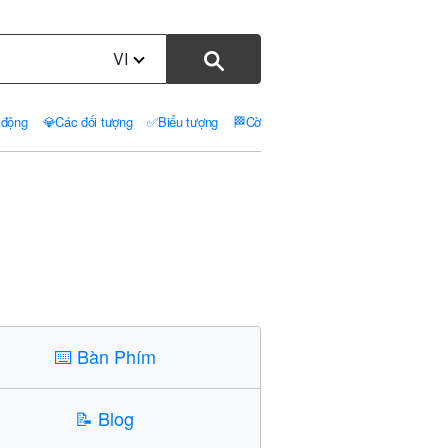
VI
 động
💎
Các đối tượng
✅
Biểu tượng
🏁
Cờ
⌨️
Bàn Phím
📝
Blog