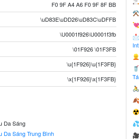

F0 9F A4 A6 F0 9F 8F BB
⚒
\uD83E\uDD26\uD83C\uDFFB

\U0001f926\U0001f3fb

In
\01F926 \01F3FB

\u{1F926}\u{1F3FB}

Tá
\x{1F926}\x{1F3FB}


☢
àu Da Sáng

u Da Sáng Trung Bình
