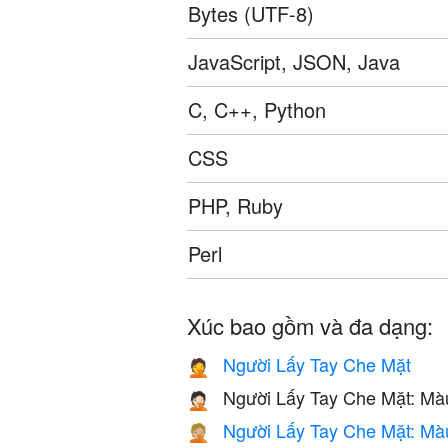
Bytes (UTF-8)
JavaScript, JSON, Java
C, C++, Python
CSS
PHP, Ruby
Perl
Xúc bao gồm và đa dạng:
Người Lấy Tay Che Mặt
🤦
Người Lấy Tay Che Mặt: M
🤦🏻
Người Lấy Tay Che Mặt: Mà
🤦🏼