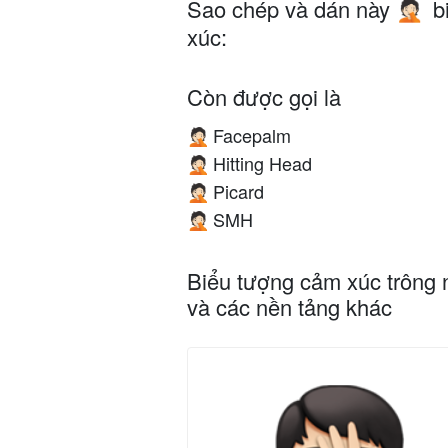
Sao chép và dán này
b
🤦🏻
xúc:
Còn được gọi là
Facepalm
🤦🏻
Hitting Head
🤦🏻
Picard
🤦🏻
SMH
🤦🏻
Biểu tượng cảm xúc trông 
và các nền tảng khác