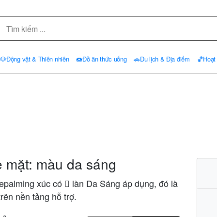
🐶
Động vật & Thiên nhiên
🍩
Đồ ăn thức uống
🚗
Du lịch & Địa điểm
🏀
Hoạt
e mặt: màu da sáng
palming xúc có 🏻 làn Da Sáng áp dụng, đó là
rên nền tảng hỗ trợ.