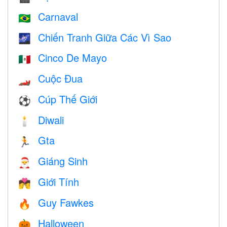
Carnaval
🇧🇷
Chiến Tranh Giữa Các Vì Sao
🌌
Cinco De Mayo
🇲🇽
Cuộc Đua
🏎
Cúp Thế Giới
⚽
Diwali
🕯
Gta
🏃
Giáng Sinh
🎅
Giới Tính
💏
Guy Fawkes
🔥
Halloween
🎃