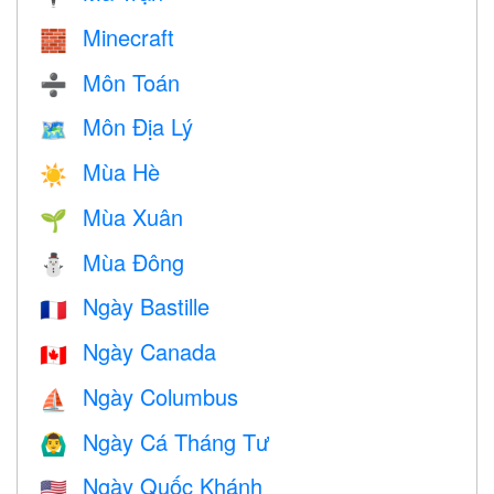
Minecraft
🧱
Môn Toán
➗
Môn Địa Lý
🗺
Mùa Hè
☀️
Mùa Xuân
🌱
Mùa Đông
⛄
Ngày Bastille
🇫🇷
Ngày Canada
🇨🇦
Ngày Columbus
⛵️
Ngày Cá Tháng Tư
🙆‍♂️
Ngày Quốc Khánh
🇺🇸