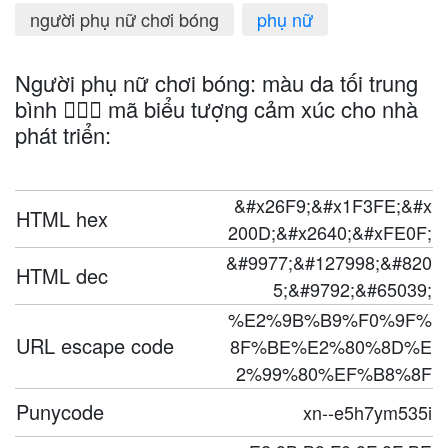
người phụ nữ chơi bóng
phụ nữ
Người phụ nữ chơi bóng: màu da tối trung
bình ⛹🏾‍♀️ mã biểu tượng cảm xúc cho nhà
phát triển:
&#x26F9;&#x1F3FE;&#x
HTML hex
200D;&#x2640;&#xFE0F;
&#9977;&#127998;&#820
HTML dec
5;&#9792;&#65039;
%E2%9B%B9%F0%9F%
URL escape code
8F%BE%E2%80%8D%E
2%99%80%EF%B8%8F
Punycode
xn--e5h7ym535i