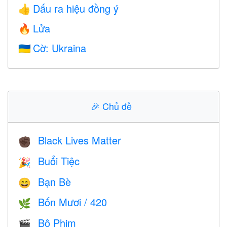
Dấu ra hiệu đồng ý
👍
Lửa
🔥
Cờ: Ukraina
🇺🇦
🎉
Chủ đề
Black Lives Matter
✊🏿
Buổi Tiệc
🎉
Bạn Bè
😄
Bốn Mươi / 420
🌿
Bộ Phim
🎬