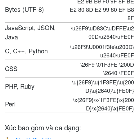
E2 9B B9 F0 9F 8F BE
Bytes (UTF-8)
E2 80 8D E2 99 80 EF B8
8F
JavaScript, JSON,
\u26F9\uD83C\uDFFE\u2
Java
00D\u2640\uFE0F
\u26F9\U0001f3fe\u200D\
C, C++, Python
u2640\uFE0F
\26F9 \01F3FE \200D
CSS
\2640 \FE0F
\u{26F9}\u{1F3FE}\u{200
PHP, Ruby
D}\u{2640}\u{FE0F}
\x{26F9}\x{1F3FE}\x{200
Perl
D}\x{2640}\x{FE0F}
Xúc bao gồm và đa dạng: