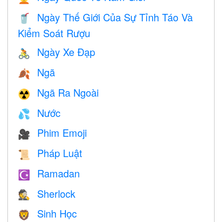
Ngày Thế Giới Của Sự Tỉnh Táo Và
🥤
Kiểm Soát Rượu
Ngày Xe Đạp
🚴
Ngã
🍂
Ngã Ra Ngoài
☢️
Nước
💦
Phim Emoji
🎥
Pháp Luật
📜
Ramadan
☪️
Sherlock
🕵️
Sinh Học
🦁