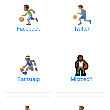
Facebook
Twitter
Samsung
Microsoft