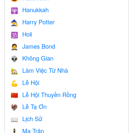
Hanukkah
🕎
Harry Potter
🧙
Holi
🕉
James Bond
🤵
Không Gian
👽
Làm Việc Từ Nhà
🏡
Lễ Hội
💪
Lễ Hội Thuyền Rồng
🇨🇳
Lễ Tạ Ơn
🦃
Lịch Sử
📖
Ma Trận
🕴️