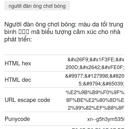
người đàn ông chơi bóng
Người đàn ông chơi bóng: màu da tối trung
bình ⛹🏾‍♂️ mã biểu tượng cảm xúc cho nhà
phát triển:
&#x26F9;&#x1F3FE;&#x
HTML hex
200D;&#x2642;&#xFE0F;
&#9977;&#127998;&#820
HTML dec
5;&#9794;&#65039;
%E2%9B%B9%F0%9F%
URL escape code
8F%BE%E2%80%8D%E
2%99%82%EF%B8%8F
Punycode
xn--g5h3ym535i