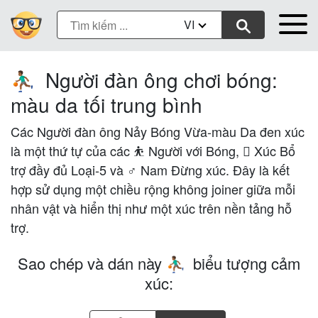
VI
Người đàn ông chơi bóng:
⛹🏾‍♂️
màu da tối trung bình
Các Người đàn ông Nảy Bóng Vừa-màu Da đen xúc
là một thứ tự của các ⛹ Người với Bóng, 🏾 Xúc Bổ
trợ đầy đủ Loại-5 và ♂ Nam Đừng xúc. Đây là kết
hợp sử dụng một chiều rộng không joiner giữa mỗi
nhân vật và hiển thị như một xúc trên nền tảng hỗ
trợ.
Sao chép và dán này
biểu tượng cảm
⛹🏾‍♂️
xúc: