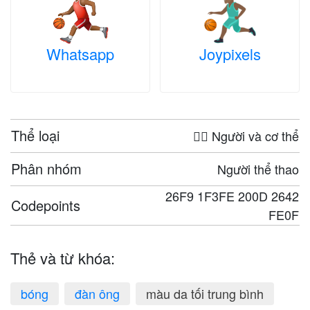
Whatsapp
Joypixels
Thể loại
🤦‍♀️ Người và cơ thể
Phân nhóm
Người thể thao
26F9 1F3FE 200D 2642
Codepoints
FE0F
Thẻ và từ khóa:
bóng
đàn ông
màu da tối trung bình