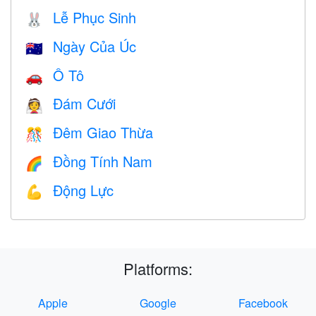
Lễ Phục Sinh
🐰
Ngày Của Úc
🇦🇺
Ô Tô
🚗
Đám Cưới
👰
Đêm Giao Thừa
🎊
Đồng Tính Nam
🌈
Động Lực
💪
Platforms:
Apple
Google
Facebook