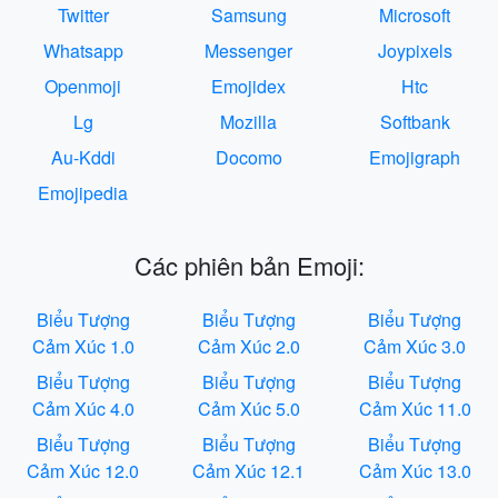
Twitter
Samsung
Microsoft
Whatsapp
Messenger
Joypixels
Openmoji
Emojidex
Htc
Lg
Mozilla
Softbank
Au-Kddi
Docomo
Emojigraph
Emojipedia
Các phiên bản Emoji:
Biểu Tượng
Biểu Tượng
Biểu Tượng
Cảm Xúc 1.0
Cảm Xúc 2.0
Cảm Xúc 3.0
Biểu Tượng
Biểu Tượng
Biểu Tượng
Cảm Xúc 4.0
Cảm Xúc 5.0
Cảm Xúc 11.0
Biểu Tượng
Biểu Tượng
Biểu Tượng
Cảm Xúc 12.0
Cảm Xúc 12.1
Cảm Xúc 13.0