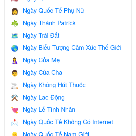
Ngày Quốc Tế Phụ Nữ
👩
Ngày Thánh Patrick
☘️
Ngày Trái Đất
🗺️
Ngày Biểu Tượng Cảm Xúc Thế Giới
🌎
Ngày Của Mẹ
🤱
Ngày Của Cha
👨
Ngày Không Hút Thuốc
🚬
Ngày Lao Động
⚒️
Ngày Lễ Tình Nhân
💘
Ngày Quốc Tế Không Có Internet
📩
Ngày Quốc Tế Nam Giới
👱