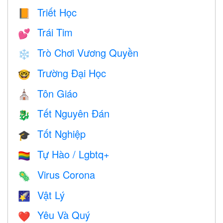
Triết Học
📙
Trái Tim
💕
Trò Chơi Vương Quyền
❄️
Trường Đại Học
🤓
Tôn Giáo
⛪️
Tết Nguyên Đán
🐉
Tốt Nghiệp
🎓
Tự Hào / Lgbtq+
🏳️‍🌈
Virus Corona
🦠
Vật Lý
🌠
Yêu Và Quý
❤️️