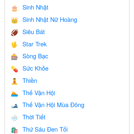
Sinh Nhật
🎂
Sinh Nhật Nữ Hoàng
👑
Siêu Bát
🏈
Star Trek
🖖
Sòng Bạc
🎰
Sức Khỏe
💊
Thiền
🧘
Thế Vận Hội
🏊
Thế Vận Hội Mùa Đông
🎿
Thời Tiết
🌧
Thứ Sáu Đen Tối
🛍