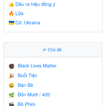
Dấu ra hiệu đồng ý
👍
Lửa
🔥
Cờ: Ukraina
🇺🇦
🎉
Chủ đề
Black Lives Matter
✊🏿
Buổi Tiệc
🎉
Bạn Bè
😄
Bốn Mươi / 420
🌿
Bộ Phim
🎬