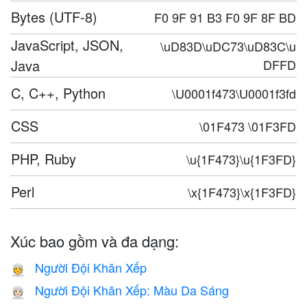
Bytes (UTF-8)
F0 9F 91 B3 F0 9F 8F BD
JavaScript, JSON,
\uD83D\uDC73\uD83C\u
Java
DFFD
C, C++, Python
\U0001f473\U0001f3fd
CSS
\01F473 \01F3FD
PHP, Ruby
\u{1F473}\u{1F3FD}
Perl
\x{1F473}\x{1F3FD}
Xúc bao gồm và đa dạng:
Người Đội Khăn Xếp
👳
Người Đội Khăn Xếp: Màu Da Sáng
👳🏻