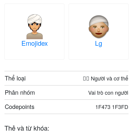
Emojidex
Lg
Thể loại
🤦‍♀️ Người và cơ thể
Phân nhóm
Vai trò con người
Codepoints
1F473 1F3FD
Thẻ và từ khóa: