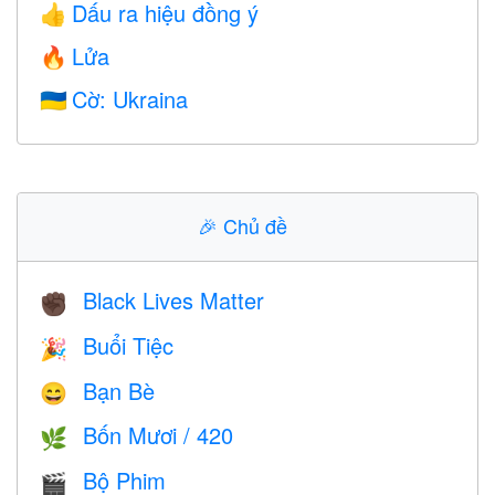
Dấu ra hiệu đồng ý
👍
Lửa
🔥
Cờ: Ukraina
🇺🇦
🎉
Chủ đề
Black Lives Matter
✊🏿
Buổi Tiệc
🎉
Bạn Bè
😄
Bốn Mươi / 420
🌿
Bộ Phim
🎬