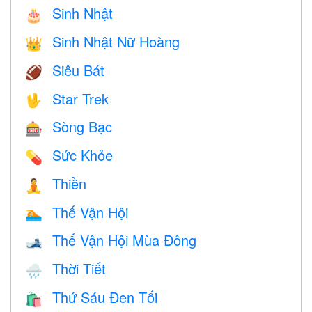
Sinh Nhật
🎂
Sinh Nhật Nữ Hoàng
👑
Siêu Bát
🏈
Star Trek
🖖
Sòng Bạc
🎰
Sức Khỏe
💊
Thiền
🧘
Thế Vận Hội
🏊
Thế Vận Hội Mùa Đông
🎿
Thời Tiết
🌧
Thứ Sáu Đen Tối
🛍