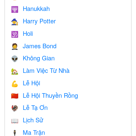
Hanukkah
🕎
Harry Potter
🧙
Holi
🕉
James Bond
🤵
Không Gian
👽
Làm Việc Từ Nhà
🏡
Lễ Hội
💪
Lễ Hội Thuyền Rồng
🇨🇳
Lễ Tạ Ơn
🦃
Lịch Sử
📖
Ma Trận
🕴️