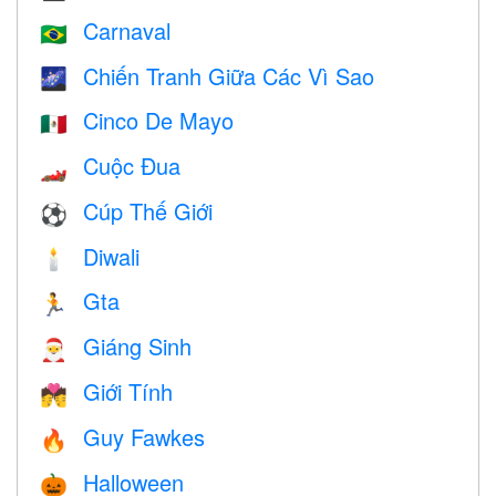
Carnaval
🇧🇷
Chiến Tranh Giữa Các Vì Sao
🌌
Cinco De Mayo
🇲🇽
Cuộc Đua
🏎
Cúp Thế Giới
⚽
Diwali
🕯
Gta
🏃
Giáng Sinh
🎅
Giới Tính
💏
Guy Fawkes
🔥
Halloween
🎃