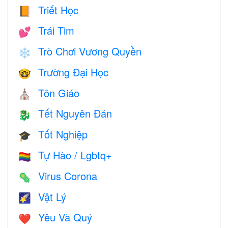
Triết Học
📙
Trái Tim
💕
Trò Chơi Vương Quyền
❄️
Trường Đại Học
🤓
Tôn Giáo
⛪️
Tết Nguyên Đán
🐉
Tốt Nghiệp
🎓
Tự Hào / Lgbtq+
🏳️‍🌈
Virus Corona
🦠
Vật Lý
🌠
Yêu Và Quý
❤️️