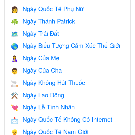
Ngày Quốc Tế Phụ Nữ
👩
Ngày Thánh Patrick
☘️
Ngày Trái Đất
🗺️
Ngày Biểu Tượng Cảm Xúc Thế Giới
🌎
Ngày Của Mẹ
🤱
Ngày Của Cha
👨
Ngày Không Hút Thuốc
🚬
Ngày Lao Động
⚒️
Ngày Lễ Tình Nhân
💘
Ngày Quốc Tế Không Có Internet
📩
Ngày Quốc Tế Nam Giới
👱