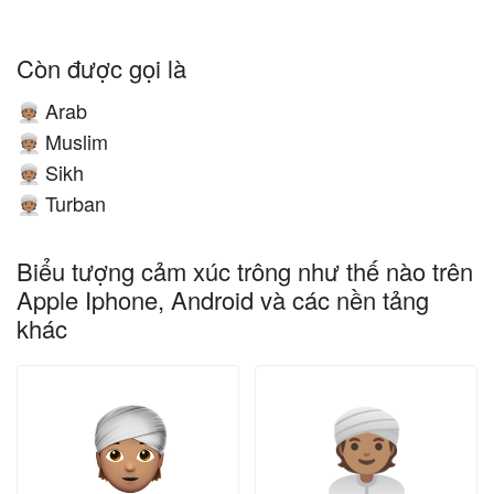
Còn được gọi là
Arab
👳🏽
Muslim
👳🏽
Sikh
👳🏽
Turban
👳🏽
Biểu tượng cảm xúc trông như thế nào trên
Apple Iphone, Android và các nền tảng
khác