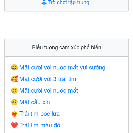
🕹️
Trò chơi tập trung
Biểu tượng cảm xúc phổ biến
Mặt cười với nước mắt vui sướng
😂
Mặt cười với 3 trái tim
🥰
Mặt cười với nước mắt
🥲
Mặt cầu xin
🥺
Trái tim bốc lửa
❤️‍🔥
Trái tim màu đỏ
❤️