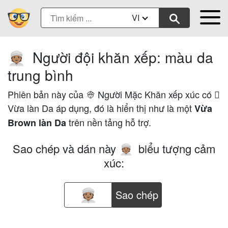
VI
Người đội khăn xếp: màu da
👳🏽
trung bình
Phiên bản này của 👳 Người Mặc Khăn xếp xúc có 🏽
Vừa làn Da áp dụng, đó là hiển thị như là một
Vừa
trên nền tảng hỗ trợ.
Brown làn Da
Sao chép và dán này
biểu tượng cảm
👳🏽
xúc:
Sao chép