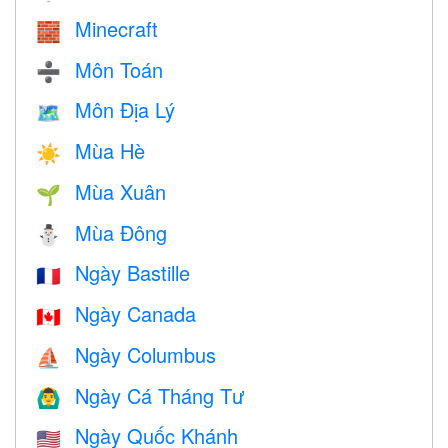
Minecraft
🧱
Môn Toán
➗
Môn Địa Lý
🗺
Mùa Hè
☀️
Mùa Xuân
🌱
Mùa Đông
⛄
Ngày Bastille
🇫🇷
Ngày Canada
🇨🇦
Ngày Columbus
⛵️
Ngày Cá Tháng Tư
🙆‍♂️
Ngày Quốc Khánh
🇺🇸