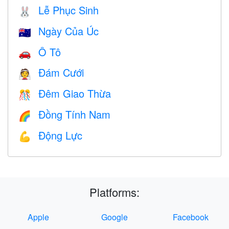
Lễ Phục Sinh
🐰
Ngày Của Úc
🇦🇺
Ô Tô
🚗
Đám Cưới
👰
Đêm Giao Thừa
🎊
Đồng Tính Nam
🌈
Động Lực
💪
Platforms:
Apple
Google
Facebook