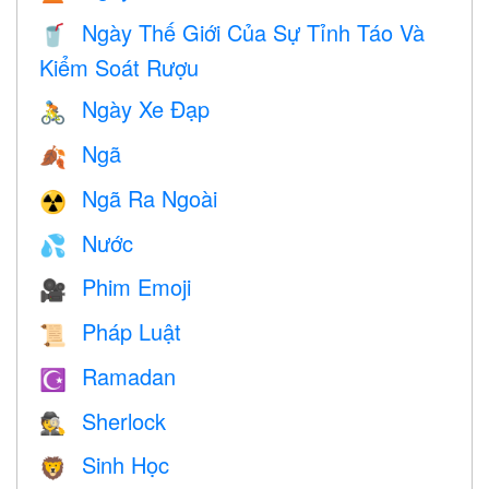
Ngày Thế Giới Của Sự Tỉnh Táo Và
🥤
Kiểm Soát Rượu
Ngày Xe Đạp
🚴
Ngã
🍂
Ngã Ra Ngoài
☢️
Nước
💦
Phim Emoji
🎥
Pháp Luật
📜
Ramadan
☪️
Sherlock
🕵️
Sinh Học
🦁