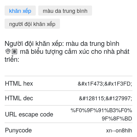
khăn xếp
màu da trung bình
người đội khăn xếp
Người đội khăn xếp: màu da trung bình
👳🏽 mã biểu tượng cảm xúc cho nhà phát
triển:
HTML hex
&#x1F473;&#x1F3FD;
HTML dec
&#128115;&#127997;
%F0%9F%91%B3%F0%
URL escape code
9F%8F%BD
Punycode
xn--on8hlh