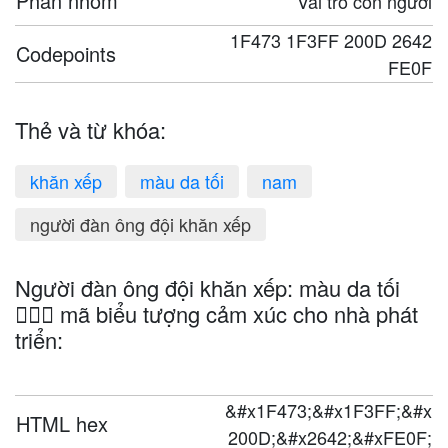
Phân nhóm
Vai trò con người
1F473 1F3FF 200D 2642
Codepoints
FE0F
Thẻ và từ khóa:
khăn xếp
màu da tối
nam
người đàn ông đội khăn xếp
Người đàn ông đội khăn xếp: màu da tối
👳🏿‍♂️ mã biểu tượng cảm xúc cho nhà phát
triển:
&#x1F473;&#x1F3FF;&#x
HTML hex
200D;&#x2642;&#xFE0F;