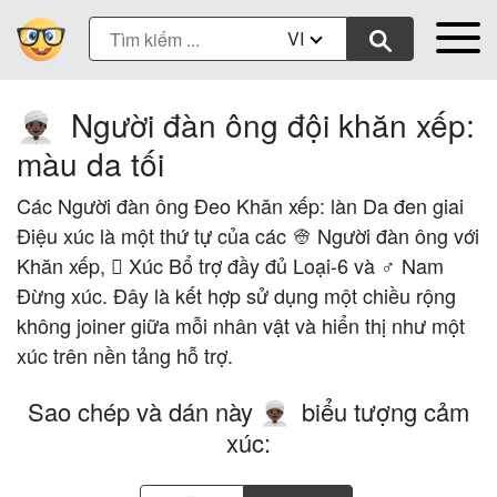
VI
Người đàn ông đội khăn xếp:
👳🏿‍♂️
màu da tối
Các Người đàn ông Đeo Khăn xếp: làn Da đen giai
Điệu xúc là một thứ tự của các 👳 Người đàn ông với
Khăn xếp, 🏿 Xúc Bổ trợ đầy đủ Loại-6 và ♂ Nam
Đừng xúc. Đây là kết hợp sử dụng một chiều rộng
không joiner giữa mỗi nhân vật và hiển thị như một
xúc trên nền tảng hỗ trợ.
Sao chép và dán này
biểu tượng cảm
👳🏿‍♂️
xúc: