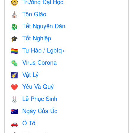
Trường Đại Học
🤓
Tôn Giáo
⛪️
Tết Nguyên Đán
🐉
Tốt Nghiệp
🎓
Tự Hào / Lgbtq+
🏳️‍🌈
Virus Corona
🦠
Vật Lý
🌠
Yêu Và Quý
❤️️
Lễ Phục Sinh
🐰
Ngày Của Úc
🇦🇺
Ô Tô
🚗