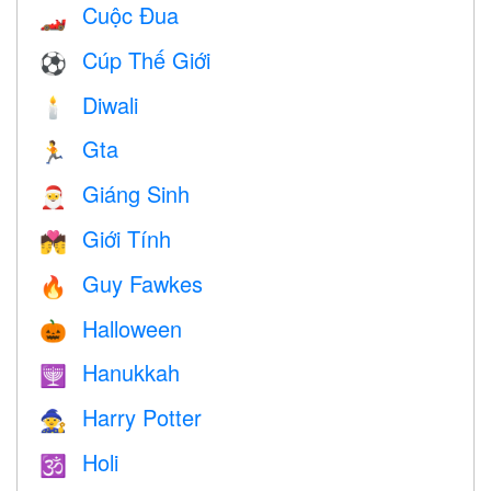
Cuộc Đua
🏎
Cúp Thế Giới
⚽
Diwali
🕯
Gta
🏃
Giáng Sinh
🎅
Giới Tính
💏
Guy Fawkes
🔥
Halloween
🎃
Hanukkah
🕎
Harry Potter
🧙
Holi
🕉