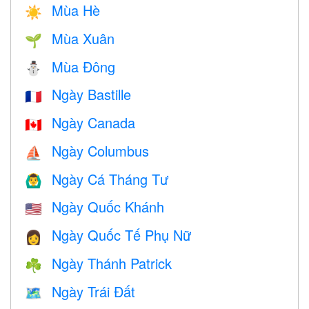
Mùa Hè
☀️
Mùa Xuân
🌱
Mùa Đông
⛄
Ngày Bastille
🇫🇷
Ngày Canada
🇨🇦
Ngày Columbus
⛵️
Ngày Cá Tháng Tư
🙆‍♂️
Ngày Quốc Khánh
🇺🇸
Ngày Quốc Tế Phụ Nữ
👩
Ngày Thánh Patrick
☘️
Ngày Trái Đất
🗺️