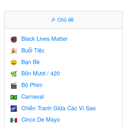
🎉
Chủ đề
Black Lives Matter
✊🏿
Buổi Tiệc
🎉
Bạn Bè
😄
Bốn Mươi / 420
🌿
Bộ Phim
🎬
Carnaval
🇧🇷
Chiến Tranh Giữa Các Vì Sao
🌌
Cinco De Mayo
🇲🇽