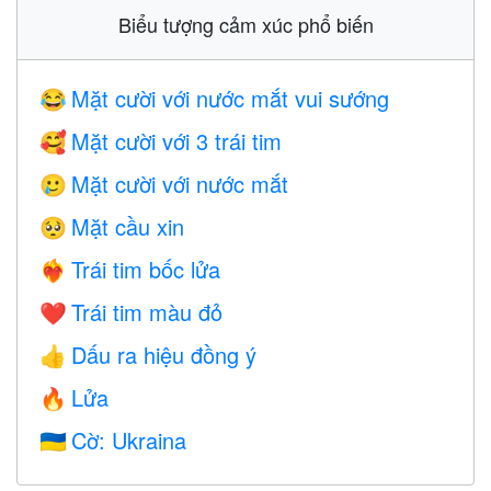
Biểu tượng cảm xúc phổ biến
Mặt cười với nước mắt vui sướng
😂
Mặt cười với 3 trái tim
🥰
Mặt cười với nước mắt
🥲
Mặt cầu xin
🥺
Trái tim bốc lửa
❤️‍🔥
Trái tim màu đỏ
❤️
Dấu ra hiệu đồng ý
👍
Lửa
🔥
Cờ: Ukraina
🇺🇦