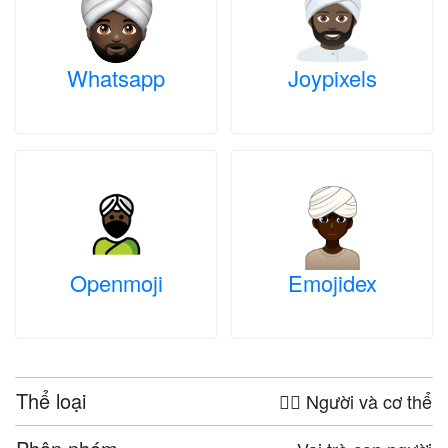
Whatsapp
Joypixels
Openmoji
Emojidex
Thể loại
🤦‍♀️ Người và cơ thể