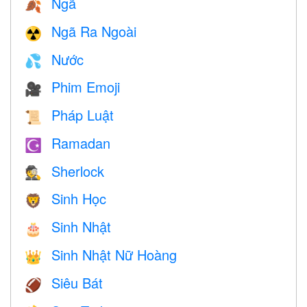
Ngã
🍂
Ngã Ra Ngoài
☢️
Nước
💦
Phim Emoji
🎥
Pháp Luật
📜
Ramadan
☪️
Sherlock
🕵️
Sinh Học
🦁
Sinh Nhật
🎂
Sinh Nhật Nữ Hoàng
👑
Siêu Bát
🏈