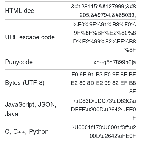
&#128115;&#127999;&#8
HTML dec
205;&#9794;&#65039;
%F0%9F%91%B3%F0%
9F%8F%BF%E2%80%8
URL escape code
D%E2%99%82%EF%B8
%8F
Punycode
xn--g5h7899n6ja
F0 9F 91 B3 F0 9F 8F BF
Bytes (UTF-8)
E2 80 8D E2 99 82 EF B8
8F
\uD83D\uDC73\uD83C\u
JavaScript, JSON,
DFFF\u200D\u2642\uFE0
Java
F
\U0001f473\U0001f3ff\u2
C, C++, Python
00D\u2642\uFE0F