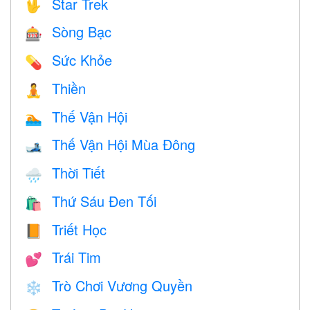
Star Trek
🖖
Sòng Bạc
🎰
Sức Khỏe
💊
Thiền
🧘
Thế Vận Hội
🏊
Thế Vận Hội Mùa Đông
🎿
Thời Tiết
🌧
Thứ Sáu Đen Tối
🛍
Triết Học
📙
Trái Tim
💕
Trò Chơi Vương Quyền
❄️