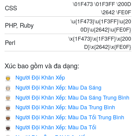
\01F473 \01F3FF \200D
CSS
\2642 \FE0F
\u{1F473}\u{1F3FF}\u{20
PHP, Ruby
0D}\u{2642}\u{FE0F}
\x{1F473}\x{1F3FF}\x{200
Perl
D}\x{2642}\x{FE0F}
Xúc bao gồm và đa dạng:
Người Đội Khăn Xếp
👳
Người Đội Khăn Xếp: Màu Da Sáng
👳🏻
Người Đội Khăn Xếp: Màu Da Sáng Trung Bình
👳🏼
Người Đội Khăn Xếp: Màu Da Trung Bình
👳🏽
Người Đội Khăn Xếp: Màu Da Tối Trung Bình
👳🏾
Người Đội Khăn Xếp: Màu Da Tối
👳🏿