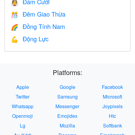
Đám Cưới
👰
Đêm Giao Thừa
🎊
Đồng Tính Nam
🌈
Động Lực
💪
Platforms:
Apple
Google
Facebook
Twitter
Samsung
Microsoft
Whatsapp
Messenger
Joypixels
Openmoji
Emojidex
Htc
Lg
Mozilla
Softbank