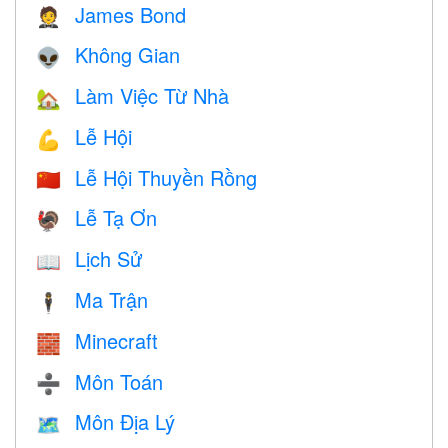
James Bond
🤵
Không Gian
👽
Làm Việc Từ Nhà
🏡
Lễ Hội
💪
Lễ Hội Thuyền Rồng
🇨🇳
Lễ Tạ Ơn
🦃
Lịch Sử
📖
Ma Trận
🕴️
Minecraft
🧱
Môn Toán
➗
Môn Địa Lý
🗺