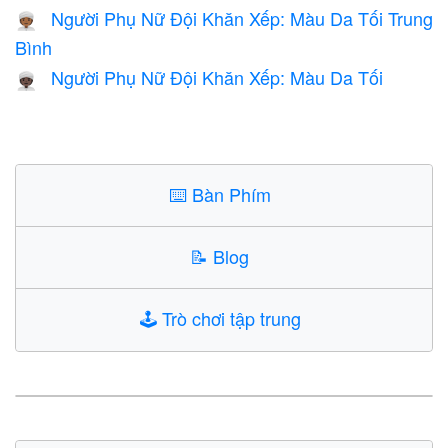
Người Phụ Nữ Đội Khăn Xếp: Màu Da Tối Trung
👳🏾‍♀️
Bình
Người Phụ Nữ Đội Khăn Xếp: Màu Da Tối
👳🏿‍♀️
⌨️
Bàn Phím
📝
Blog
🕹️
Trò chơi tập trung