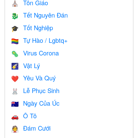
Tôn Giáo
⛪️
Tết Nguyên Đán
🐉
Tốt Nghiệp
🎓
Tự Hào / Lgbtq+
🏳️‍🌈
Virus Corona
🦠
Vật Lý
🌠
Yêu Và Quý
❤️️
Lễ Phục Sinh
🐰
Ngày Của Úc
🇦🇺
Ô Tô
🚗
Đám Cưới
👰