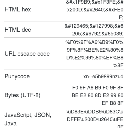
&#x1F9B9;&#x1F3FE;&#
HTML hex
x200D;&#x2640;&#xFE0
F;
&#129465;&#127998;&#8
HTML dec
205;&#9792;&#65039;
%F0%9F%A6%B9%F0%
9F%8F%BE%E2%80%8
URL escape code
D%E2%99%80%EF%B8
%8F
Punycode
xn--e5h9899nzud
F0 9F A6 B9 F0 9F 8F
Bytes (UTF-8)
BE E2 80 8D E2 99 80
EF B8 8F
\uD83E\uDDB9\uD83C\u
JavaScript, JSON,
DFFE\u200D\u2640\uFE
Java
0F