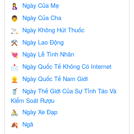
Ngày Của Mẹ
🤱
Ngày Của Cha
👨
Ngày Không Hút Thuốc
🚬
Ngày Lao Động
⚒️
Ngày Lễ Tình Nhân
💘
Ngày Quốc Tế Không Có Internet
📩
Ngày Quốc Tế Nam Giới
👱
Ngày Thế Giới Của Sự Tỉnh Táo Và
🥤
Kiểm Soát Rượu
Ngày Xe Đạp
🚴
Ngã
🍂