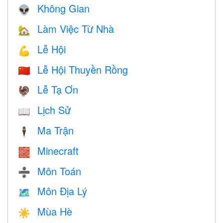
Không Gian
👽
Làm Việc Từ Nhà
🏡
Lễ Hội
💪
Lễ Hội Thuyền Rồng
🇨🇳
Lễ Tạ Ơn
🦃
Lịch Sử
📖
Ma Trận
🕴️
Minecraft
🧱
Môn Toán
➗
Môn Địa Lý
🗺
Mùa Hè
☀️