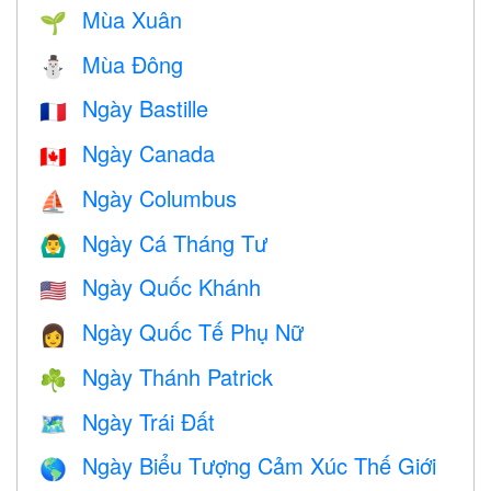
Mùa Xuân
🌱
Mùa Đông
⛄
Ngày Bastille
🇫🇷
Ngày Canada
🇨🇦
Ngày Columbus
⛵️
Ngày Cá Tháng Tư
🙆‍♂️
Ngày Quốc Khánh
🇺🇸
Ngày Quốc Tế Phụ Nữ
👩
Ngày Thánh Patrick
☘️
Ngày Trái Đất
🗺️
Ngày Biểu Tượng Cảm Xúc Thế Giới
🌎