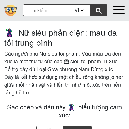
VI
Nữ siêu phản diện: màu da
🦹🏾‍♀️
tối trung bình
Các người phụ Nữ siêu tội phạm: Vừa-màu Da đen
xúc là một thứ tự của các 🦹 siêu tội phạm, 🏾 Xúc
Bổ trợ đầy đủ Loại-5 và phương Nam Đừng xúc.
Đây là kết hợp sử dụng một chiều rộng không joiner
giữa mỗi nhân vật và hiển thị như một xúc trên nền
tảng hỗ trợ.
Sao chép và dán này
biểu tượng cảm
🦹🏾‍♀️
xúc: