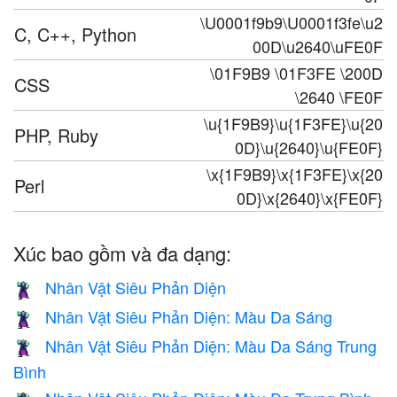
\U0001f9b9\U0001f3fe\u2
C, C++, Python
00D\u2640\uFE0F
\01F9B9 \01F3FE \200D
CSS
\2640 \FE0F
\u{1F9B9}\u{1F3FE}\u{20
PHP, Ruby
0D}\u{2640}\u{FE0F}
\x{1F9B9}\x{1F3FE}\x{20
Perl
0D}\x{2640}\x{FE0F}
Xúc bao gồm và đa dạng:
Nhân Vật Siêu Phản Diện
🦹
Nhân Vật Siêu Phản Diện: Màu Da Sáng
🦹🏻
Nhân Vật Siêu Phản Diện: Màu Da Sáng Trung
🦹🏼
Bình