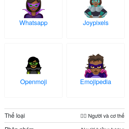
Whatsapp
Joypixels
Openmoji
Emojipedia
Thể loại
🤦‍♀️ Người và cơ thể