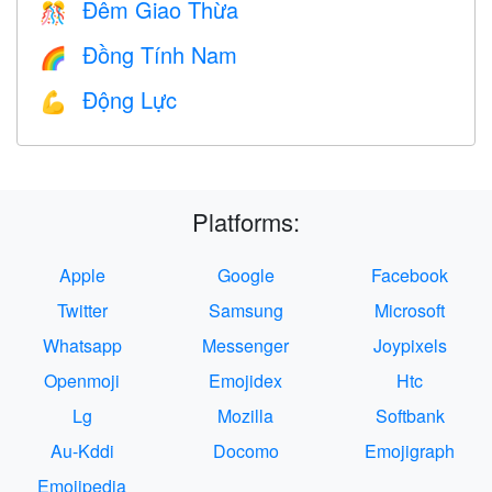
Đêm Giao Thừa
🎊
Đồng Tính Nam
🌈
Động Lực
💪
Platforms:
Apple
Google
Facebook
Twitter
Samsung
Microsoft
Whatsapp
Messenger
Joypixels
Openmoji
Emojidex
Htc
Lg
Mozilla
Softbank
Au-Kddi
Docomo
Emojigraph
Emojipedia