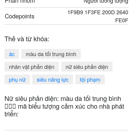
Phân nhóm
Người tưởng tượng
1F9B9 1F3FE 200D 2640
Codepoints
FE0F
Thẻ và từ khóa:
ác
màu da tối trung bình
nhân vật phản diện
nữ siêu phản diện
phụ nữ
siêu năng lực
tội phạm
Nữ siêu phản diện: màu da tối trung bình
🦹🏾‍♀️ mã biểu tượng cảm xúc cho nhà phát
triển: