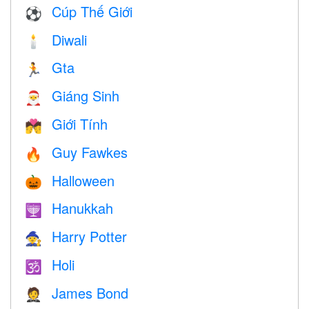
Cúp Thế Giới
⚽
Diwali
🕯
Gta
🏃
Giáng Sinh
🎅
Giới Tính
💏
Guy Fawkes
🔥
Halloween
🎃
Hanukkah
🕎
Harry Potter
🧙
Holi
🕉
James Bond
🤵