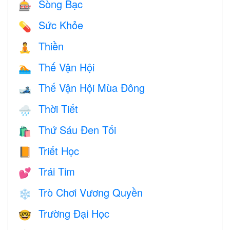
Sòng Bạc
🎰
Sức Khỏe
💊
Thiền
🧘
Thế Vận Hội
🏊
Thế Vận Hội Mùa Đông
🎿
Thời Tiết
🌧
Thứ Sáu Đen Tối
🛍
Triết Học
📙
Trái Tim
💕
Trò Chơi Vương Quyền
❄️
Trường Đại Học
🤓