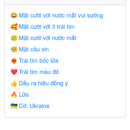
Mặt cười với nước mắt vui sướng
😂
Mặt cười với 3 trái tim
🥰
Mặt cười với nước mắt
🥲
Mặt cầu xin
🥺
Trái tim bốc lửa
❤️‍🔥
Trái tim màu đỏ
❤️
Dấu ra hiệu đồng ý
👍
Lửa
🔥
Cờ: Ukraina
🇺🇦