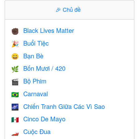
🎉
Chủ đề
Black Lives Matter
✊🏿
Buổi Tiệc
🎉
Bạn Bè
😄
Bốn Mươi / 420
🌿
Bộ Phim
🎬
Carnaval
🇧🇷
Chiến Tranh Giữa Các Vì Sao
🌌
Cinco De Mayo
🇲🇽
Cuộc Đua
🏎