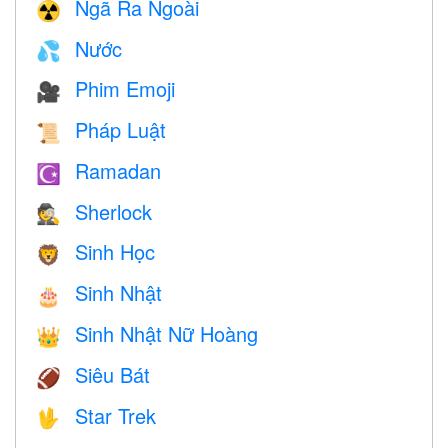
Ngã Ra Ngoài
☢️
Nước
💦
Phim Emoji
🎥
Pháp Luật
📜
Ramadan
☪️
Sherlock
🕵️
Sinh Học
🦁
Sinh Nhật
🎂
Sinh Nhật Nữ Hoàng
👑
Siêu Bát
🏈
Star Trek
🖖