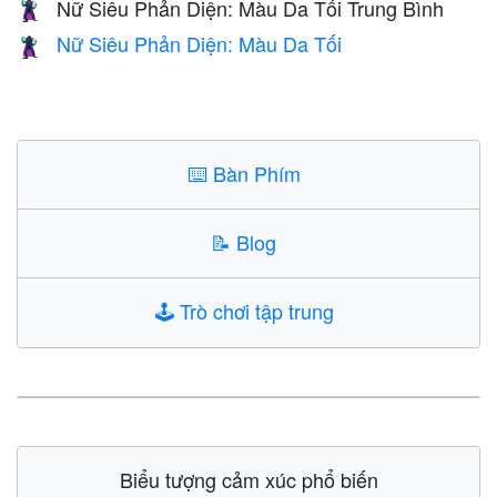
Nữ Siêu Phản Diện: Màu Da Tối Trung Bình
🦹🏾‍♀️
Nữ Siêu Phản Diện: Màu Da Tối
🦹🏿‍♀️
⌨️
Bàn Phím
📝
Blog
🕹️
Trò chơi tập trung
Biểu tượng cảm xúc phổ biến