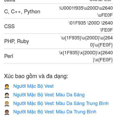
\U0001f935\u200D\u2640
C, C++, Python
\uFE0F
\01F935 \200D \2640
CSS
\FE0F
\u{1F935}\u{200D}\u{264
PHP, Ruby
0}\u{FE0F}
\x{1F935}\x{200D}\x{2640
Perl
}\x{FE0F}
Xúc bao gồm và đa dạng:
Người Mặc Bộ Vest
🤵
Người Mặc Bộ Vest: Màu Da Sáng
🤵🏻
Người Mặc Bộ Vest: Màu Da Sáng Trung Bình
🤵🏼
Người Mặc Bộ Vest: Màu Da Trung Bình
🤵🏽