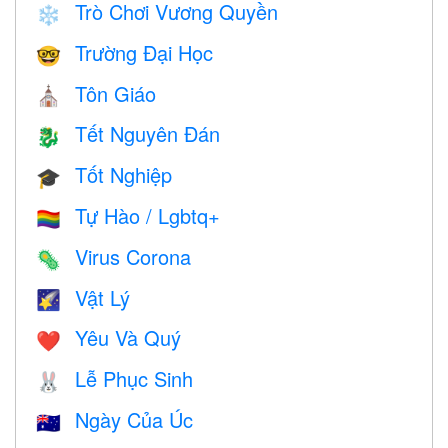
Trò Chơi Vương Quyền
❄️
Trường Đại Học
🤓
Tôn Giáo
⛪️
Tết Nguyên Đán
🐉
Tốt Nghiệp
🎓
Tự Hào / Lgbtq+
🏳️‍🌈
Virus Corona
🦠
Vật Lý
🌠
Yêu Và Quý
❤️️
Lễ Phục Sinh
🐰
Ngày Của Úc
🇦🇺