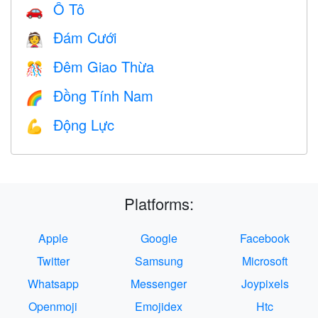
Ô Tô
🚗
Đám Cưới
👰
Đêm Giao Thừa
🎊
Đồng Tính Nam
🌈
Động Lực
💪
Platforms:
Apple
Google
Facebook
Twitter
Samsung
Microsoft
Whatsapp
Messenger
Joypixels
Openmoji
Emojidex
Htc