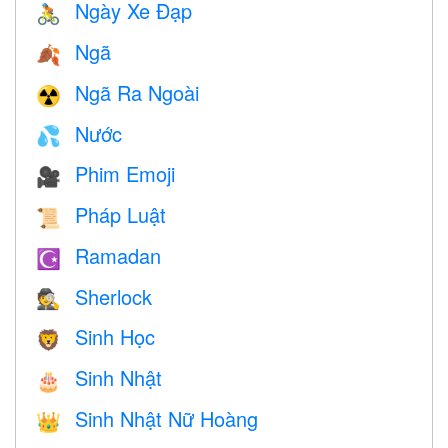
Ngày Xe Đạp
🚴
Ngã
🍂
Ngã Ra Ngoài
☢️
Nước
💦
Phim Emoji
🎥
Pháp Luật
📜
Ramadan
☪️
Sherlock
🕵️
Sinh Học
🦁
Sinh Nhật
🎂
Sinh Nhật Nữ Hoàng
👑