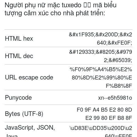
Người phụ nữ mặc tuxedo 🤵‍♀️ mã biểu
tượng cảm xúc cho nhà phát triển:
&#x1F935;&#x200D;&#x2
HTML hex
640;&#xFE0F;
&#129333;&#8205;&#979
HTML dec
2;&#65039;
%F0%9F%A4%B5%E2%
URL escape code
80%8D%E2%99%80%E
F%B8%8F
Punycode
xn--e5h5981o
F0 9F A4 B5 E2 80 8D
Bytes (UTF-8)
E2 99 80 EF B8 8F
JavaScript, JSON,
\uD83E\uDD35\u200D\u2
Java
640\uFE0F