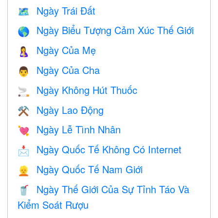
Ngày Trái Đất
🗺️
Ngày Biểu Tượng Cảm Xúc Thế Giới
🌎
Ngày Của Mẹ
🤱
Ngày Của Cha
👨
Ngày Không Hút Thuốc
🚬
Ngày Lao Động
⚒️
Ngày Lễ Tình Nhân
💘
Ngày Quốc Tế Không Có Internet
📩
Ngày Quốc Tế Nam Giới
👱
Ngày Thế Giới Của Sự Tỉnh Táo Và
🥤
Kiểm Soát Rượu