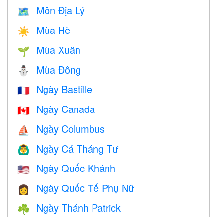
Môn Địa Lý
🗺
Mùa Hè
☀️
Mùa Xuân
🌱
Mùa Đông
⛄
Ngày Bastille
🇫🇷
Ngày Canada
🇨🇦
Ngày Columbus
⛵️
Ngày Cá Tháng Tư
🙆‍♂️
Ngày Quốc Khánh
🇺🇸
Ngày Quốc Tế Phụ Nữ
👩
Ngày Thánh Patrick
☘️