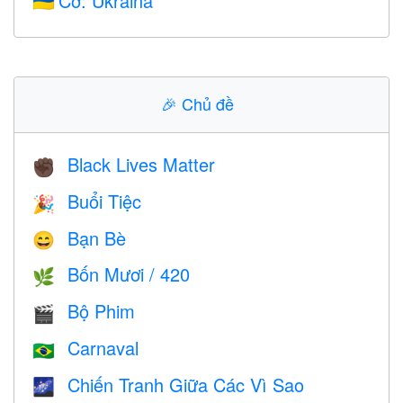
Cờ: Ukraina
🇺🇦
🎉
Chủ đề
Black Lives Matter
✊🏿
Buổi Tiệc
🎉
Bạn Bè
😄
Bốn Mươi / 420
🌿
Bộ Phim
🎬
Carnaval
🇧🇷
Chiến Tranh Giữa Các Vì Sao
🌌