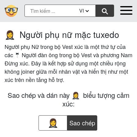
VI
Người phụ nữ mặc tuxedo
🤵‍♀️
Người phụ Nữ trong bộ Vest xúc là một thứ tự của
các 🤵 Người đàn ông trong bộ Vest và phương Nam
Đừng xúc. Đây là kết hợp sử dụng một chiều rộng
không joiner giữa mỗi nhân vật và hiển thị như một
xúc trên nền tảng hỗ trợ.
Sao chép và dán này
biểu tượng cảm
🤵‍♀️
xúc:
Sao chép