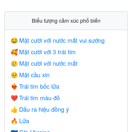
Biểu tượng cảm xúc phổ biến
Mặt cười với nước mắt vui sướng
😂
Mặt cười với 3 trái tim
🥰
Mặt cười với nước mắt
🥲
Mặt cầu xin
🥺
Trái tim bốc lửa
❤️‍🔥
Trái tim màu đỏ
❤️
Dấu ra hiệu đồng ý
👍
Lửa
🔥