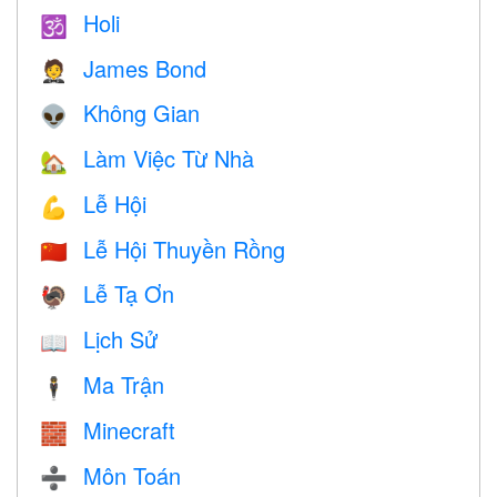
Holi
🕉
James Bond
🤵
Không Gian
👽
Làm Việc Từ Nhà
🏡
Lễ Hội
💪
Lễ Hội Thuyền Rồng
🇨🇳
Lễ Tạ Ơn
🦃
Lịch Sử
📖
Ma Trận
🕴️
Minecraft
🧱
Môn Toán
➗