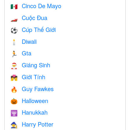
Cinco De Mayo
🇲🇽
Cuộc Đua
🏎
Cúp Thế Giới
⚽
Diwali
🕯
Gta
🏃
Giáng Sinh
🎅
Giới Tính
💏
Guy Fawkes
🔥
Halloween
🎃
Hanukkah
🕎
Harry Potter
🧙