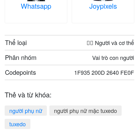
Whatsapp
Joypixels
Thể loại
🤦‍♀️ Người và cơ thể
Phân nhóm
Vai trò con người
Codepoints
1F935 200D 2640 FE0F
Thẻ và từ khóa:
người phụ nữ
người phụ nữ mặc tuxedo
tuxedo