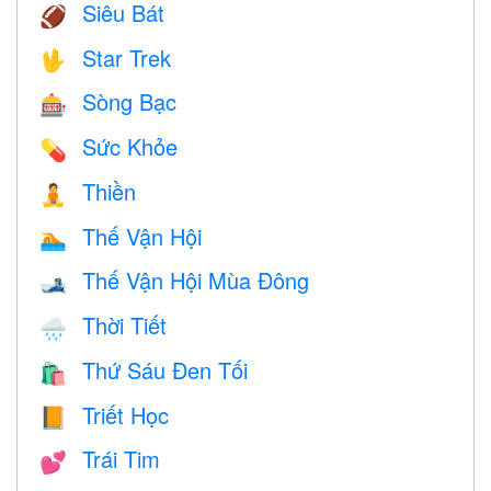
Siêu Bát
🏈
Star Trek
🖖
Sòng Bạc
🎰
Sức Khỏe
💊
Thiền
🧘
Thế Vận Hội
🏊
Thế Vận Hội Mùa Đông
🎿
Thời Tiết
🌧
Thứ Sáu Đen Tối
🛍
Triết Học
📙
Trái Tim
💕