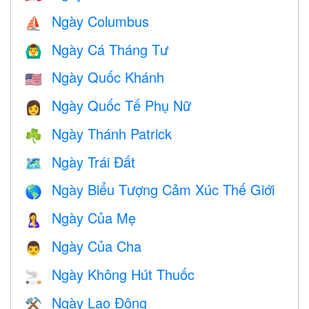
Ngày Columbus
⛵️
Ngày Cá Tháng Tư
🙆‍♂️
Ngày Quốc Khánh
🇺🇸
Ngày Quốc Tế Phụ Nữ
👩
Ngày Thánh Patrick
☘️
Ngày Trái Đất
🗺️
Ngày Biểu Tượng Cảm Xúc Thế Giới
🌎
Ngày Của Mẹ
🤱
Ngày Của Cha
👨
Ngày Không Hút Thuốc
🚬
Ngày Lao Động
⚒️