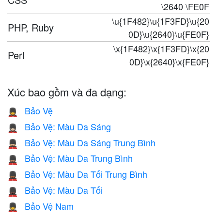
\2640 \FE0F
\u{1F482}\u{1F3FD}\u{20
PHP, Ruby
0D}\u{2640}\u{FE0F}
\x{1F482}\x{1F3FD}\x{20
Perl
0D}\x{2640}\x{FE0F}
Xúc bao gồm và đa dạng:
Bảo Vệ
💂
Bảo Vệ: Màu Da Sáng
💂🏻
Bảo Vệ: Màu Da Sáng Trung Bình
💂🏼
Bảo Vệ: Màu Da Trung Bình
💂🏽
Bảo Vệ: Màu Da Tối Trung Bình
💂🏾
Bảo Vệ: Màu Da Tối
💂🏿
Bảo Vệ Nam
💂‍♂️