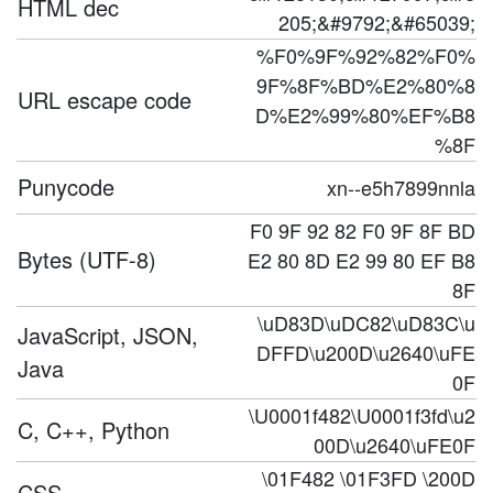
HTML dec
205;&#9792;&#65039;
%F0%9F%92%82%F0%
9F%8F%BD%E2%80%8
URL escape code
D%E2%99%80%EF%B8
%8F
Punycode
xn--e5h7899nnla
F0 9F 92 82 F0 9F 8F BD
Bytes (UTF-8)
E2 80 8D E2 99 80 EF B8
8F
\uD83D\uDC82\uD83C\u
JavaScript, JSON,
DFFD\u200D\u2640\uFE
Java
0F
\U0001f482\U0001f3fd\u2
C, C++, Python
00D\u2640\uFE0F
\01F482 \01F3FD \200D
CSS