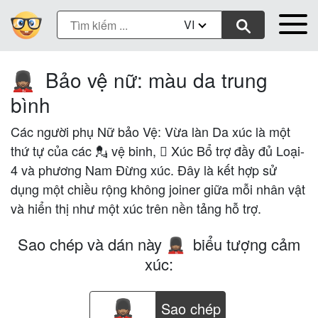
VI
Bảo vệ nữ: màu da trung
💂🏽‍♀️
bình
Các người phụ Nữ bảo Vệ: Vừa làn Da xúc là một
thứ tự của các 💂 vệ binh, 🏽 Xúc Bổ trợ đầy đủ Loại-
4 và phương Nam Đừng xúc. Đây là kết hợp sử
dụng một chiều rộng không joiner giữa mỗi nhân vật
và hiển thị như một xúc trên nền tảng hỗ trợ.
Sao chép và dán này
biểu tượng cảm
💂🏽‍♀️
xúc:
Sao chép