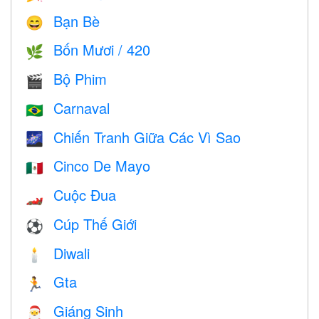
Bạn Bè
😄
Bốn Mươi / 420
🌿
Bộ Phim
🎬
Carnaval
🇧🇷
Chiến Tranh Giữa Các Vì Sao
🌌
Cinco De Mayo
🇲🇽
Cuộc Đua
🏎
Cúp Thế Giới
⚽
Diwali
🕯
Gta
🏃
Giáng Sinh
🎅