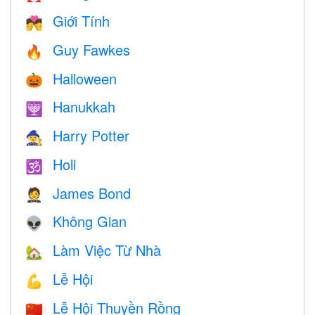
Giới Tính
💏
Guy Fawkes
🔥
Halloween
🎃
Hanukkah
🕎
Harry Potter
🧙
Holi
🕉
James Bond
🤵
Không Gian
👽
Làm Việc Từ Nhà
🏡
Lễ Hội
💪
Lễ Hội Thuyền Rồng
🇨🇳