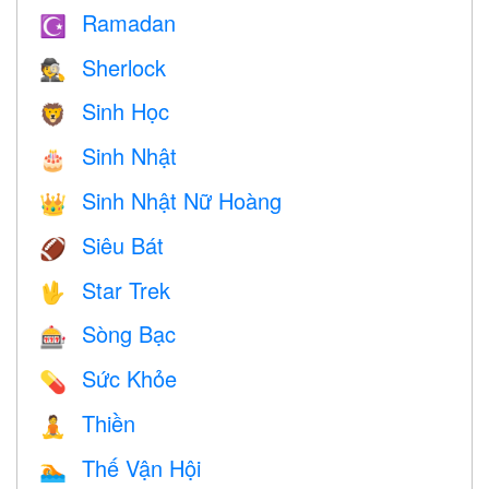
Ramadan
☪️
Sherlock
🕵️
Sinh Học
🦁
Sinh Nhật
🎂
Sinh Nhật Nữ Hoàng
👑
Siêu Bát
🏈
Star Trek
🖖
Sòng Bạc
🎰
Sức Khỏe
💊
Thiền
🧘
Thế Vận Hội
🏊