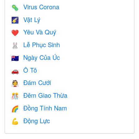
Virus Corona
🦠
Vật Lý
🌠
Yêu Và Quý
❤️️
Lễ Phục Sinh
🐰
Ngày Của Úc
🇦🇺
Ô Tô
🚗
Đám Cưới
👰
Đêm Giao Thừa
🎊
Đồng Tính Nam
🌈
Động Lực
💪