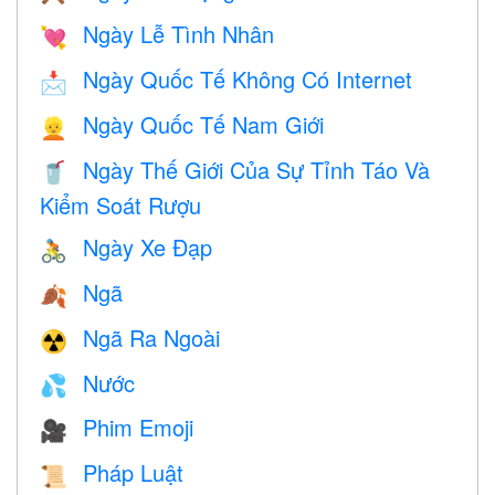
Ngày Lễ Tình Nhân
💘
Ngày Quốc Tế Không Có Internet
📩
Ngày Quốc Tế Nam Giới
👱
Ngày Thế Giới Của Sự Tỉnh Táo Và
🥤
Kiểm Soát Rượu
Ngày Xe Đạp
🚴
Ngã
🍂
Ngã Ra Ngoài
☢️
Nước
💦
Phim Emoji
🎥
Pháp Luật
📜