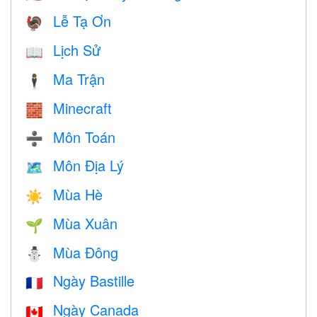
Lễ Tạ Ơn
🦃
Lịch Sử
📖
Ma Trận
🕴️
Minecraft
🧱
Môn Toán
➗
Môn Địa Lý
🗺
Mùa Hè
☀️
Mùa Xuân
🌱
Mùa Đông
⛄
Ngày Bastille
🇫🇷
Ngày Canada
🇨🇦