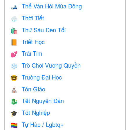
Thế Vận Hội Mùa Đông
🎿
Thời Tiết
🌧
Thứ Sáu Đen Tối
🛍
Triết Học
📙
Trái Tim
💕
Trò Chơi Vương Quyền
❄️
Trường Đại Học
🤓
Tôn Giáo
⛪️
Tết Nguyên Đán
🐉
Tốt Nghiệp
🎓
Tự Hào / Lgbtq+
🏳️‍🌈