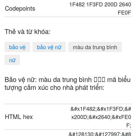
1F482 1F3FD 200D 2640
Codepoints
FE0F
Thẻ và từ khóa:
bảo vệ
bảo vệ nữ
màu da trung bình
nữ
Bảo vệ nữ: màu da trung bình 💂🏽‍♀️ mã biểu
tượng cảm xúc cho nhà phát triển:
&#x1F482;&#x1F3FD;&#
HTML hex
x200D;&#x2640;&#xFE0
F;
&#128130;&#127997;&#8