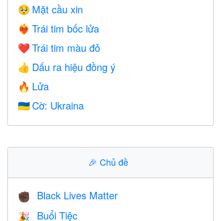
Mặt cầu xin
🥺
Trái tim bốc lửa
❤️‍🔥
Trái tim màu đỏ
❤️
Dấu ra hiệu đồng ý
👍
Lửa
🔥
Cờ: Ukraina
🇺🇦
🎉
Chủ đề
Black Lives Matter
✊🏿
Buổi Tiệc
🎉