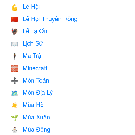
Lễ Hội
💪
Lễ Hội Thuyền Rồng
🇨🇳
Lễ Tạ Ơn
🦃
Lịch Sử
📖
Ma Trận
🕴️
Minecraft
🧱
Môn Toán
➗
Môn Địa Lý
🗺
Mùa Hè
☀️
Mùa Xuân
🌱
Mùa Đông
⛄