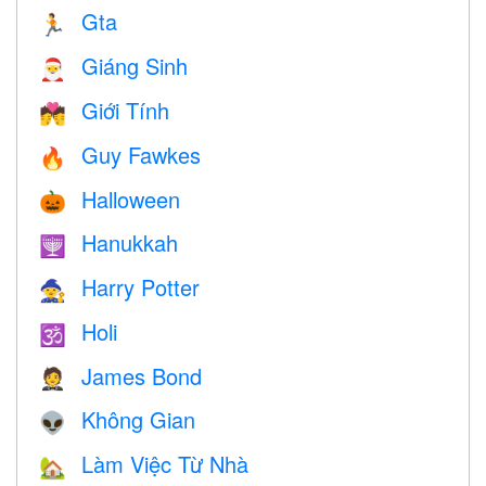
Gta
🏃
Giáng Sinh
🎅
Giới Tính
💏
Guy Fawkes
🔥
Halloween
🎃
Hanukkah
🕎
Harry Potter
🧙
Holi
🕉
James Bond
🤵
Không Gian
👽
Làm Việc Từ Nhà
🏡