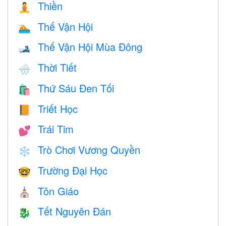
Thiền
🧘
Thế Vận Hội
🏊
Thế Vận Hội Mùa Đông
🎿
Thời Tiết
🌧
Thứ Sáu Đen Tối
🛍
Triết Học
📙
Trái Tim
💕
Trò Chơi Vương Quyền
❄️
Trường Đại Học
🤓
Tôn Giáo
⛪️
Tết Nguyên Đán
🐉