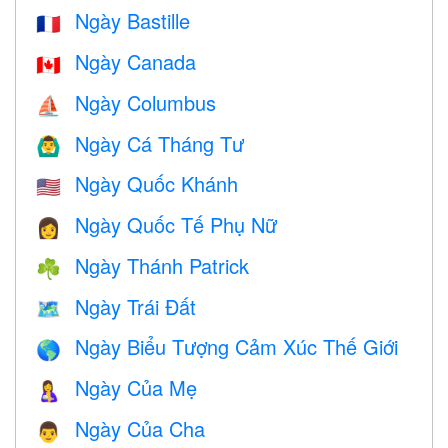
Ngày Bastille
🇫🇷
Ngày Canada
🇨🇦
Ngày Columbus
⛵️
Ngày Cá Tháng Tư
🙆‍♂️
Ngày Quốc Khánh
🇺🇸
Ngày Quốc Tế Phụ Nữ
👩
Ngày Thánh Patrick
☘️
Ngày Trái Đất
🗺️
Ngày Biểu Tượng Cảm Xúc Thế Giới
🌎
Ngày Của Mẹ
🤱
Ngày Của Cha
👨