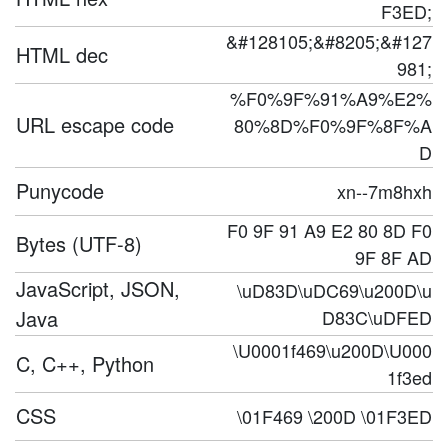
F3ED;
&#128105;&#8205;&#127
HTML dec
981;
%F0%9F%91%A9%E2%
URL escape code
80%8D%F0%9F%8F%A
D
Punycode
xn--7m8hxh
F0 9F 91 A9 E2 80 8D F0
Bytes (UTF-8)
9F 8F AD
JavaScript, JSON,
\uD83D\uDC69\u200D\u
Java
D83C\uDFED
\U0001f469\u200D\U000
C, C++, Python
1f3ed
CSS
\01F469 \200D \01F3ED