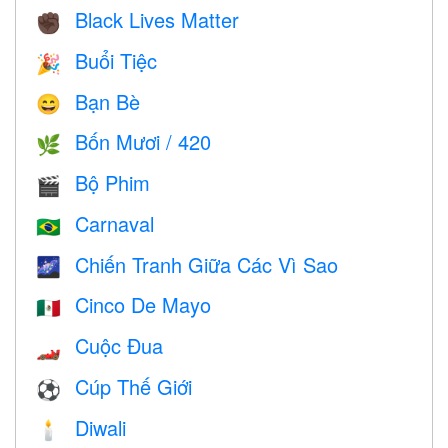
Black Lives Matter
✊🏿
Buổi Tiệc
🎉
Bạn Bè
😄
Bốn Mươi / 420
🌿
Bộ Phim
🎬
Carnaval
🇧🇷
Chiến Tranh Giữa Các Vì Sao
🌌
Cinco De Mayo
🇲🇽
Cuộc Đua
🏎
Cúp Thế Giới
⚽
Diwali
🕯