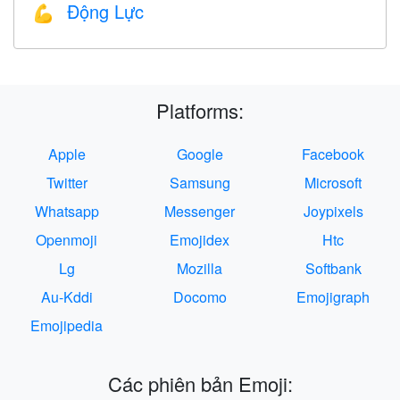
Động Lực
💪
Platforms:
Apple
Google
Facebook
Twitter
Samsung
Microsoft
Whatsapp
Messenger
Joypixels
Openmoji
Emojidex
Htc
Lg
Mozilla
Softbank
Au-Kddi
Docomo
Emojigraph
Emojipedia
Các phiên bản Emoji: