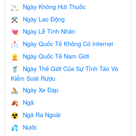
Ngày Không Hút Thuốc
🚬
Ngày Lao Động
⚒️
Ngày Lễ Tình Nhân
💘
Ngày Quốc Tế Không Có Internet
📩
Ngày Quốc Tế Nam Giới
👱
Ngày Thế Giới Của Sự Tỉnh Táo Và
🥤
Kiểm Soát Rượu
Ngày Xe Đạp
🚴
Ngã
🍂
Ngã Ra Ngoài
☢️
Nước
💦