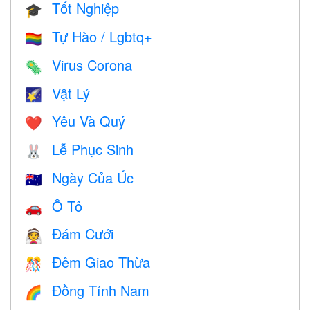
Tốt Nghiệp
🎓
Tự Hào / Lgbtq+
🏳️‍🌈
Virus Corona
🦠
Vật Lý
🌠
Yêu Và Quý
❤️️
Lễ Phục Sinh
🐰
Ngày Của Úc
🇦🇺
Ô Tô
🚗
Đám Cưới
👰
Đêm Giao Thừa
🎊
Đồng Tính Nam
🌈