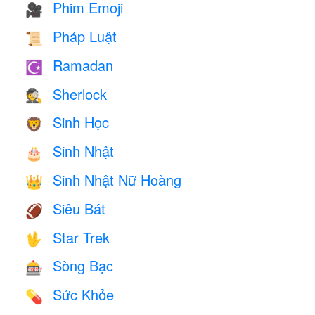
Phim Emoji
🎥
Pháp Luật
📜
Ramadan
☪️
Sherlock
🕵️
Sinh Học
🦁
Sinh Nhật
🎂
Sinh Nhật Nữ Hoàng
👑
Siêu Bát
🏈
Star Trek
🖖
Sòng Bạc
🎰
Sức Khỏe
💊