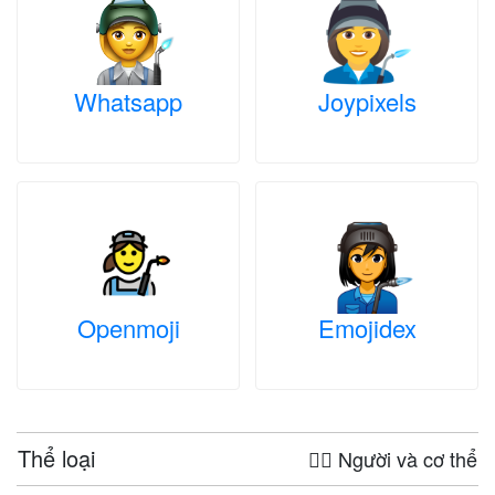
Whatsapp
Joypixels
Openmoji
Emojidex
Thể loại
🤦‍♀️ Người và cơ thể