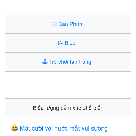
⌨️
Bàn Phím
📝
Blog
🕹️
Trò chơi tập trung
Biểu tượng cảm xúc phổ biến
Mặt cười với nước mắt vui sướng
😂