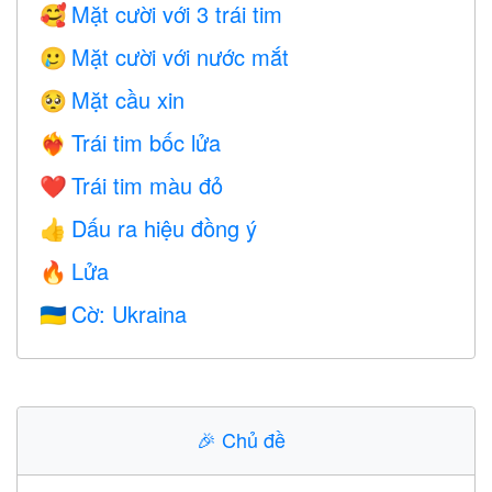
Mặt cười với 3 trái tim
🥰
Mặt cười với nước mắt
🥲
Mặt cầu xin
🥺
Trái tim bốc lửa
❤️‍🔥
Trái tim màu đỏ
❤️
Dấu ra hiệu đồng ý
👍
Lửa
🔥
Cờ: Ukraina
🇺🇦
🎉
Chủ đề