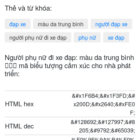
Thẻ và từ khóa:
đạp xe
màu da trung bình
người đạp xe
người phụ nữ đi xe đạp
phụ nữ
xe đạp
Người phụ nữ đi xe đạp: màu da trung bình
🚴🏽‍♀️ mã biểu tượng cảm xúc cho nhà phát
triển:
&#x1F6B4;&#x1F3FD;&#
HTML hex
x200D;&#x2640;&#xFE0
F;
&#128692;&#127997;&#8
HTML dec
205;&#9792;&#65039;
%F0%9F%9A%B4%F0%