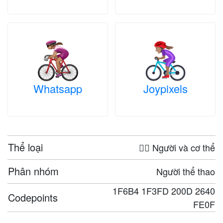
Whatsapp
Joypixels
Thể loại
🤦‍♀️ Người và cơ thể
Phân nhóm
Người thể thao
1F6B4 1F3FD 200D 2640
Codepoints
FE0F