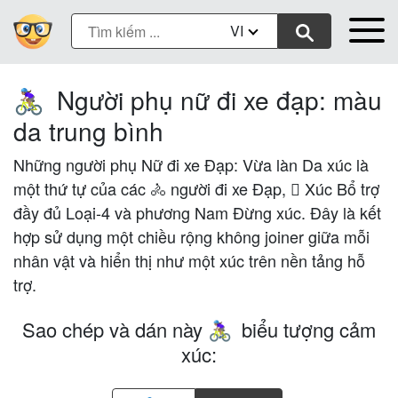
VI
Người phụ nữ đi xe đạp: màu
🚴🏽‍♀️
da trung bình
Những người phụ Nữ đi xe Đạp: Vừa làn Da xúc là
một thứ tự của các 🚴 người đi xe Đạp, 🏽 Xúc Bổ trợ
đầy đủ Loại-4 và phương Nam Đừng xúc. Đây là kết
hợp sử dụng một chiều rộng không joiner giữa mỗi
nhân vật và hiển thị như một xúc trên nền tảng hỗ
trợ.
Sao chép và dán này
biểu tượng cảm
🚴🏽‍♀️
xúc: