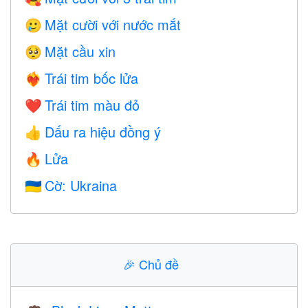
Mặt cười với nước mắt
🥲
Mặt cầu xin
🥺
Trái tim bốc lửa
❤️‍🔥
Trái tim màu đỏ
❤️
Dấu ra hiệu đồng ý
👍
Lửa
🔥
Cờ: Ukraina
🇺🇦
🎉
Chủ đề