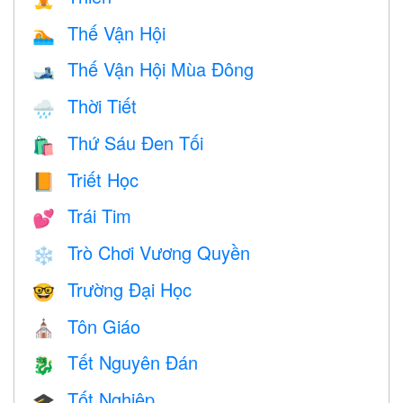
Thế Vận Hội
🏊
Thế Vận Hội Mùa Đông
🎿
Thời Tiết
🌧
Thứ Sáu Đen Tối
🛍
Triết Học
📙
Trái Tim
💕
Trò Chơi Vương Quyền
❄️
Trường Đại Học
🤓
Tôn Giáo
⛪️
Tết Nguyên Đán
🐉
Tốt Nghiệp
🎓