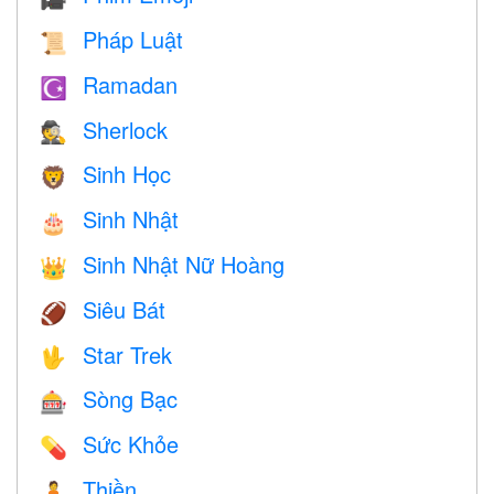
Pháp Luật
📜
Ramadan
☪️
Sherlock
🕵️
Sinh Học
🦁
Sinh Nhật
🎂
Sinh Nhật Nữ Hoàng
👑
Siêu Bát
🏈
Star Trek
🖖
Sòng Bạc
🎰
Sức Khỏe
💊
Thiền
🧘