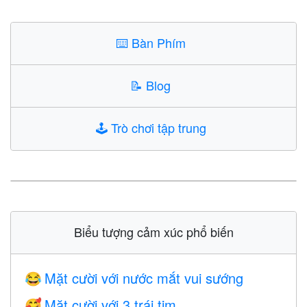
⌨️
Bàn Phím
📝
Blog
🕹️
Trò chơi tập trung
Biểu tượng cảm xúc phổ biến
Mặt cười với nước mắt vui sướng
😂
Mặt cười với 3 trái tim
🥰