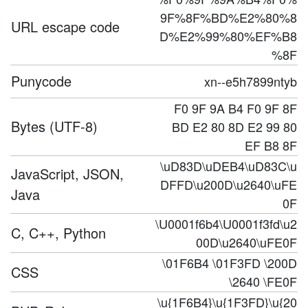
9F%8F%BD%E2%80%8
URL escape code
D%E2%99%80%EF%B8
%8F
Punycode
xn--e5h7899ntyb
F0 9F 9A B4 F0 9F 8F
Bytes (UTF-8)
BD E2 80 8D E2 99 80
EF B8 8F
\uD83D\uDEB4\uD83C\u
JavaScript, JSON,
DFFD\u200D\u2640\uFE
Java
0F
\U0001f6b4\U0001f3fd\u2
C, C++, Python
00D\u2640\uFE0F
\01F6B4 \01F3FD \200D
CSS
\2640 \FE0F
\u{1F6B4}\u{1F3FD}\u{20