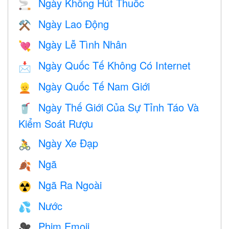
Ngày Không Hút Thuốc
🚬
Ngày Lao Động
⚒️
Ngày Lễ Tình Nhân
💘
Ngày Quốc Tế Không Có Internet
📩
Ngày Quốc Tế Nam Giới
👱
Ngày Thế Giới Của Sự Tỉnh Táo Và
🥤
Kiểm Soát Rượu
Ngày Xe Đạp
🚴
Ngã
🍂
Ngã Ra Ngoài
☢️
Nước
💦
Phim Emoji
🎥