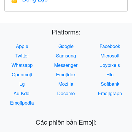
Platforms:
Apple
Google
Facebook
Twitter
Samsung
Microsoft
Whatsapp
Messenger
Joypixels
Openmoji
Emojidex
Htc
Lg
Mozilla
Softbank
Au-Kddi
Docomo
Emojigraph
Emojipedia
Các phiên bản Emoji: