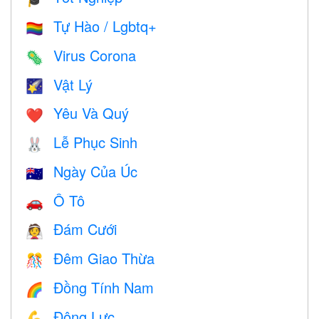
Tự Hào / Lgbtq+
🏳️‍🌈
Virus Corona
🦠
Vật Lý
🌠
Yêu Và Quý
❤️️
Lễ Phục Sinh
🐰
Ngày Của Úc
🇦🇺
Ô Tô
🚗
Đám Cưới
👰
Đêm Giao Thừa
🎊
Đồng Tính Nam
🌈
Động Lực
💪