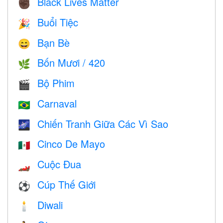
Black Lives Matter
✊🏿
Buổi Tiệc
🎉
Bạn Bè
😄
Bốn Mươi / 420
🌿
Bộ Phim
🎬
Carnaval
🇧🇷
Chiến Tranh Giữa Các Vì Sao
🌌
Cinco De Mayo
🇲🇽
Cuộc Đua
🏎
Cúp Thế Giới
⚽
Diwali
🕯