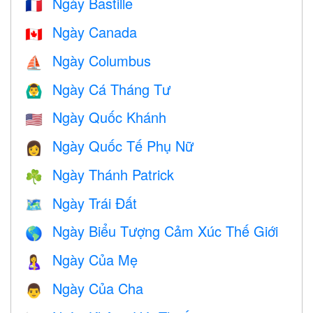
Ngày Bastille
🇫🇷
Ngày Canada
🇨🇦
Ngày Columbus
⛵️
Ngày Cá Tháng Tư
🙆‍♂️
Ngày Quốc Khánh
🇺🇸
Ngày Quốc Tế Phụ Nữ
👩
Ngày Thánh Patrick
☘️
Ngày Trái Đất
🗺️
Ngày Biểu Tượng Cảm Xúc Thế Giới
🌎
Ngày Của Mẹ
🤱
Ngày Của Cha
👨