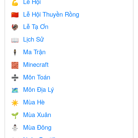
Lễ Hội
💪
Lễ Hội Thuyền Rồng
🇨🇳
Lễ Tạ Ơn
🦃
Lịch Sử
📖
Ma Trận
🕴️
Minecraft
🧱
Môn Toán
➗
Môn Địa Lý
🗺
Mùa Hè
☀️
Mùa Xuân
🌱
Mùa Đông
⛄