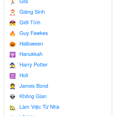
Gta
🏃
Giáng Sinh
🎅
Giới Tính
💏
Guy Fawkes
🔥
Halloween
🎃
Hanukkah
🕎
Harry Potter
🧙
Holi
🕉
James Bond
🤵
Không Gian
👽
Làm Việc Từ Nhà
🏡