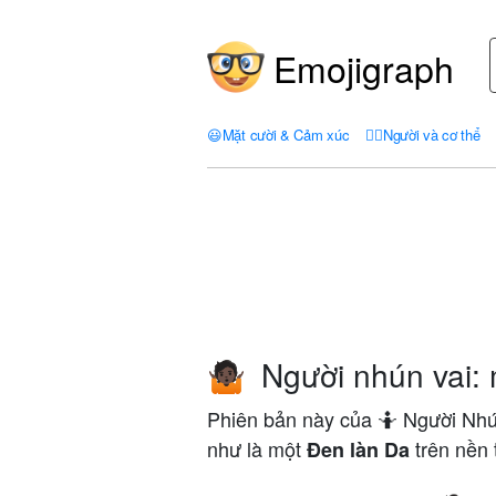
Emojigraph
😃
Mặt cười & Cảm xúc
🤦‍♀️
Người và cơ thể
Người nhún vai: 
🤷🏿
Phiên bản này của 🤷 Người Nhún 
như là một
trên nền 
Đen làn Da