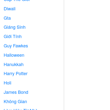
Diwali

Gta

Giáng Sinh

Giới Tính

Guy Fawkes

Halloween

Hanukkah

Harry Potter

Holi

James Bond

Không Gian
