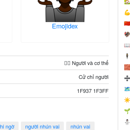


🇨
Emojidex


🕴
🤦‍♀️ Người và cơ thể

Cử chỉ người

1F937 1F3FF
☀

hi ngờ
người nhún vai
nhún vai