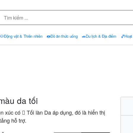
🐶
Động vật & Thiên nhiên
🍩
Đồ ăn thức uống
🚗
Du lịch & Địa điểm
🏀
Hoạt
màu da tối
xúc có 🏿 Tối làn Da áp dụng, đó là hiển thị
tảng hỗ trợ.