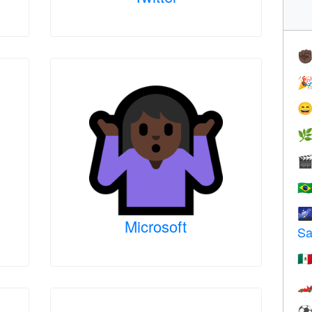
✊




🇧

Microsoft
Sa
🇲
