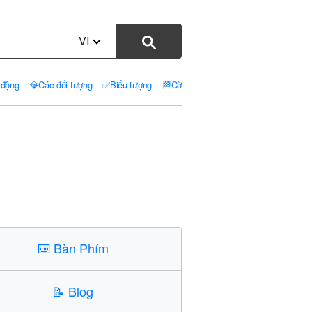
VI
 động
💎
Các đối tượng
✅
Biểu tượng
🏁
Cờ
⌨️
Bàn Phím
📝
Blog