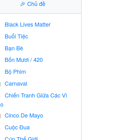
🎉
Chủ đề
Black Lives Matter

Buổi Tiệc

Bạn Bè

Bốn Mươi / 420

Bộ Phim

Carnaval

Chiến Tranh Giữa Các Vì

o
Cinco De Mayo

Cuộc Đua

Cúp Thế Giới
⚽