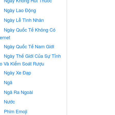
Ngày Không Hút Thuốc

Ngày Lao Động
️
Ngày Lễ Tình Nhân

Ngày Quốc Tế Không Có

ternet
Ngày Quốc Tế Nam Giới

Ngày Thế Giới Của Sự Tỉnh

o Và Kiểm Soát Rượu
Ngày Xe Đạp

Ngã

Ngã Ra Ngoài
️
Nước

Phim Emoji
