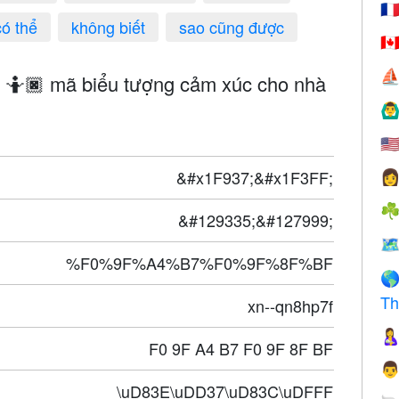
🇫
có thể
không biết
sao cũng được
🇨
⛵
i 🤷🏿 mã biểu tượng cảm xúc cho nhà
🙆‍♂
🇺
&#x1F937;&#x1F3FF;

☘
&#129335;&#127999;
🗺
%F0%9F%A4%B7%F0%9F%8F%BF

Th
xn--qn8hp7f

F0 9F A4 B7 F0 9F 8F BF

\uD83E\uDD37\uD83C\uDFFF