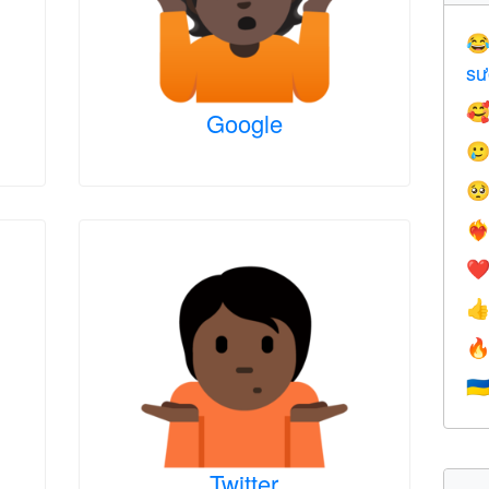

sư

Google


❤️‍
❤


🇺
Twitter