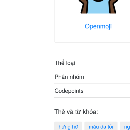
Openmoji
Thể loại
Phân nhóm
Codepoints
Thẻ và từ khóa:
hững hờ
màu da tối
ng