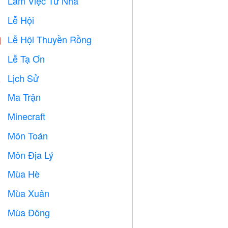
Làm Việc Từ Nhà

Lễ Hội

Lễ Hội Thuyền Rồng

Lễ Tạ Ơn

Lịch Sử

Ma Trận
️
Minecraft

Môn Toán
➗
Môn Địa Lý

Mùa Hè
️
Mùa Xuân

Mùa Đông
⛄