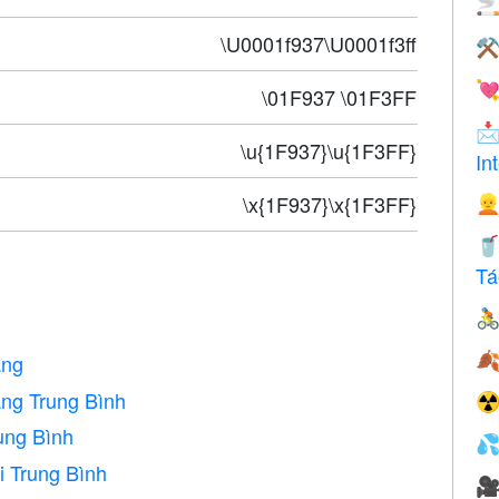

\U0001f937\U0001f3ff
⚒

\01F937 \01F3FF

\u{1F937}\u{1F3FF}
In
\x{1F937}\x{1F3FF}


Tá


áng
ng Trung Bình
☢
ung Bình

i Trung Bình
