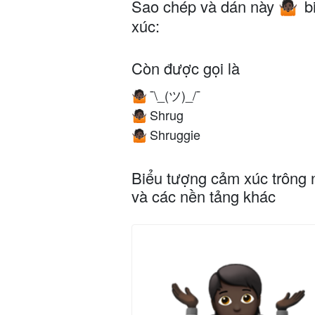
Sao chép và dán này
b
🤷🏿
xúc:
Còn được gọi là
¯\_(ツ)_/¯
🤷🏿
Shrug
🤷🏿
Shruggie
🤷🏿
Biểu tượng cảm xúc trông 
và các nền tảng khác