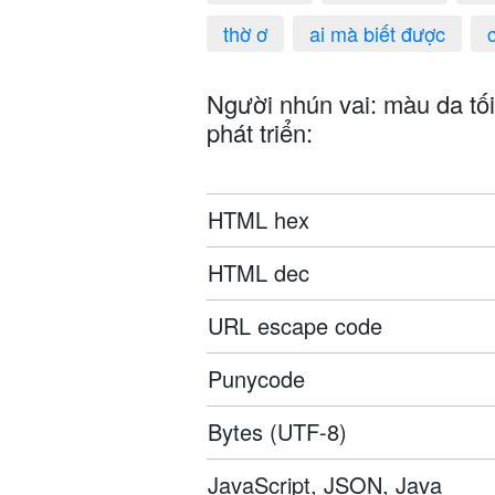
thờ ơ
ai mà biết được
Người nhún vai: màu da tố
phát triển:
HTML hex
HTML dec
URL escape code
Punycode
Bytes (UTF-8)
JavaScript, JSON, Java