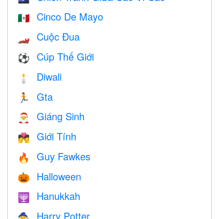
Cinco De Mayo
🇲🇽
Cuộc Đua
🏎
Cúp Thế Giới
⚽
Diwali
🕯
Gta
🏃
Giáng Sinh
🎅
Giới Tính
💏
Guy Fawkes
🔥
Halloween
🎃
Hanukkah
🕎
Harry Potter
🧙