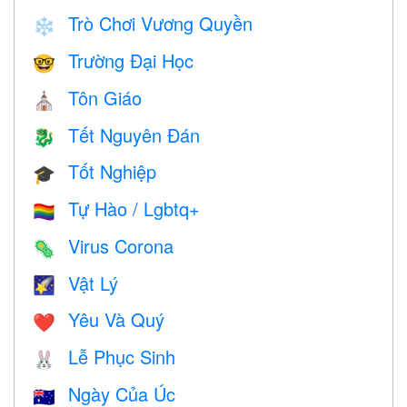
Trò Chơi Vương Quyền
❄️
Trường Đại Học
🤓
Tôn Giáo
⛪️
Tết Nguyên Đán
🐉
Tốt Nghiệp
🎓
Tự Hào / Lgbtq+
🏳️‍🌈
Virus Corona
🦠
Vật Lý
🌠
Yêu Và Quý
❤️️
Lễ Phục Sinh
🐰
Ngày Của Úc
🇦🇺