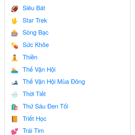
Siêu Bát
🏈
Star Trek
🖖
Sòng Bạc
🎰
Sức Khỏe
💊
Thiền
🧘
Thế Vận Hội
🏊
Thế Vận Hội Mùa Đông
🎿
Thời Tiết
🌧
Thứ Sáu Đen Tối
🛍
Triết Học
📙
Trái Tim
💕