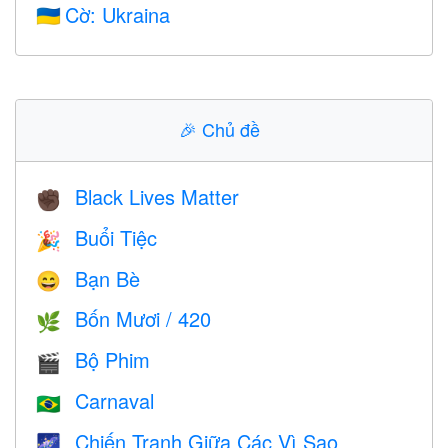
Cờ: Ukraina
🇺🇦
🎉
Chủ đề
Black Lives Matter
✊🏿
Buổi Tiệc
🎉
Bạn Bè
😄
Bốn Mươi / 420
🌿
Bộ Phim
🎬
Carnaval
🇧🇷
Chiến Tranh Giữa Các Vì Sao
🌌