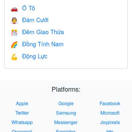
Ô Tô
🚗
Đám Cưới
👰
Đêm Giao Thừa
🎊
Đồng Tính Nam
🌈
Động Lực
💪
Platforms:
Apple
Google
Facebook
Twitter
Samsung
Microsoft
Whatsapp
Messenger
Joypixels
Openmoji
Emojidex
Htc