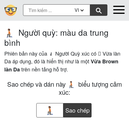
VI
Người quỳ: màu da trung
🧎🏽
bình
Phiên bản này của 🧎 Người Quỳ xúc có 🏽 Vừa làn
Da áp dụng, đó là hiển thị như là một
Vừa Brown
trên nền tảng hỗ trợ.
làn Da
Sao chép và dán này
biểu tượng cảm
🧎🏽
xúc:
Sao chép