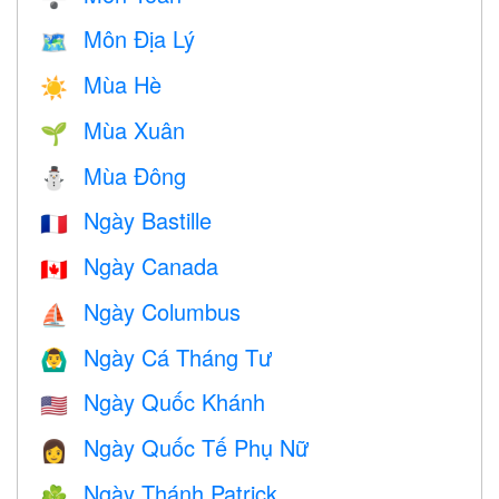
Môn Địa Lý
🗺
Mùa Hè
☀️
Mùa Xuân
🌱
Mùa Đông
⛄
Ngày Bastille
🇫🇷
Ngày Canada
🇨🇦
Ngày Columbus
⛵️
Ngày Cá Tháng Tư
🙆‍♂️
Ngày Quốc Khánh
🇺🇸
Ngày Quốc Tế Phụ Nữ
👩
Ngày Thánh Patrick
☘️