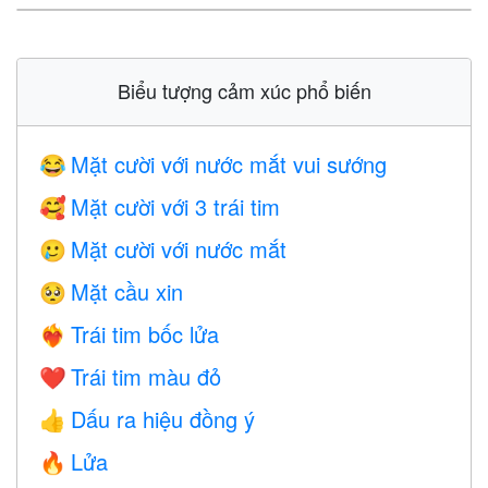
Biểu tượng cảm xúc phổ biến
Mặt cười với nước mắt vui sướng
😂
Mặt cười với 3 trái tim
🥰
Mặt cười với nước mắt
🥲
Mặt cầu xin
🥺
Trái tim bốc lửa
❤️‍🔥
Trái tim màu đỏ
❤️
Dấu ra hiệu đồng ý
👍
Lửa
🔥