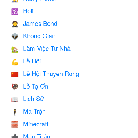
Holi
🕉
James Bond
🤵
Không Gian
👽
Làm Việc Từ Nhà
🏡
Lễ Hội
💪
Lễ Hội Thuyền Rồng
🇨🇳
Lễ Tạ Ơn
🦃
Lịch Sử
📖
Ma Trận
🕴️
Minecraft
🧱
Môn Toán
➗