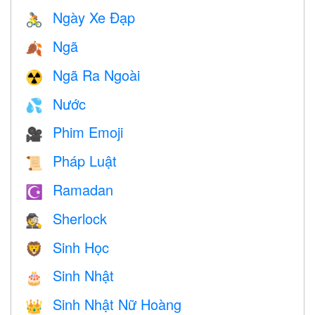
Ngày Xe Đạp
🚴
Ngã
🍂
Ngã Ra Ngoài
☢️
Nước
💦
Phim Emoji
🎥
Pháp Luật
📜
Ramadan
☪️
Sherlock
🕵️
Sinh Học
🦁
Sinh Nhật
🎂
Sinh Nhật Nữ Hoàng
👑