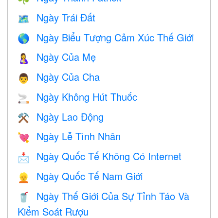
Ngày Trái Đất
🗺️
Ngày Biểu Tượng Cảm Xúc Thế Giới
🌎
Ngày Của Mẹ
🤱
Ngày Của Cha
👨
Ngày Không Hút Thuốc
🚬
Ngày Lao Động
⚒️
Ngày Lễ Tình Nhân
💘
Ngày Quốc Tế Không Có Internet
📩
Ngày Quốc Tế Nam Giới
👱
Ngày Thế Giới Của Sự Tỉnh Táo Và
🥤
Kiểm Soát Rượu