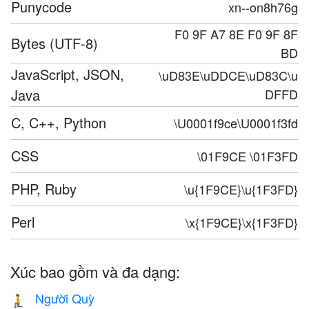
Punycode
xn--on8h76g
F0 9F A7 8E F0 9F 8F
Bytes (UTF-8)
BD
JavaScript, JSON,
\uD83E\uDDCE\uD83C\u
Java
DFFD
C, C++, Python
\U0001f9ce\U0001f3fd
CSS
\01F9CE \01F3FD
PHP, Ruby
\u{1F9CE}\u{1F3FD}
Perl
\x{1F9CE}\x{1F3FD}
Xúc bao gồm và đa dạng:
Người Quỳ
🧎