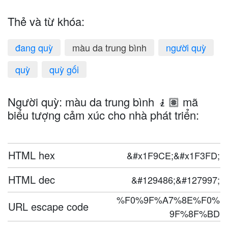
Thẻ và từ khóa:
đang quỳ
màu da trung bình
người quỳ
quỳ
quỳ gối
Người quỳ: màu da trung bình 🧎🏽 mã
biểu tượng cảm xúc cho nhà phát triển:
HTML hex
&#x1F9CE;&#x1F3FD;
HTML dec
&#129486;&#127997;
%F0%9F%A7%8E%F0%
URL escape code
9F%8F%BD