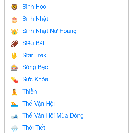
Sinh Học
🦁
Sinh Nhật
🎂
Sinh Nhật Nữ Hoàng
👑
Siêu Bát
🏈
Star Trek
🖖
Sòng Bạc
🎰
Sức Khỏe
💊
Thiền
🧘
Thế Vận Hội
🏊
Thế Vận Hội Mùa Đông
🎿
Thời Tiết
🌧