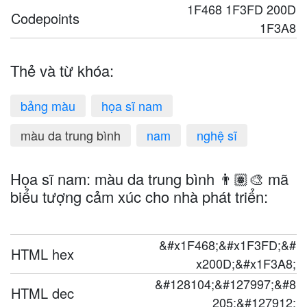
1F468 1F3FD 200D
Codepoints
1F3A8
Thẻ và từ khóa:
bảng màu
họa sĩ nam
màu da trung bình
nam
nghệ sĩ
Họa sĩ nam: màu da trung bình 👨🏽‍🎨 mã
biểu tượng cảm xúc cho nhà phát triển:
&#x1F468;&#x1F3FD;&#
HTML hex
x200D;&#x1F3A8;
&#128104;&#127997;&#8
HTML dec
205;&#127912;