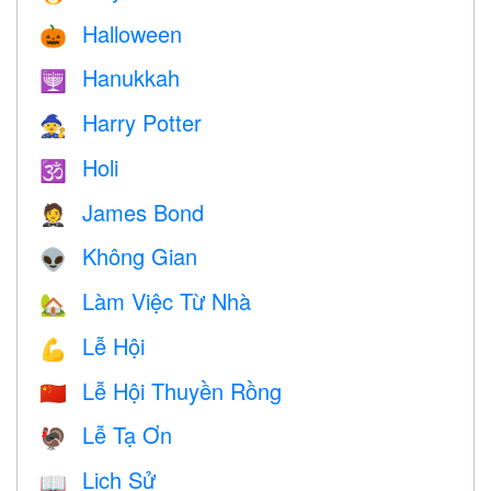
Halloween
🎃
Hanukkah
🕎
Harry Potter
🧙
Holi
🕉
James Bond
🤵
Không Gian
👽
Làm Việc Từ Nhà
🏡
Lễ Hội
💪
Lễ Hội Thuyền Rồng
🇨🇳
Lễ Tạ Ơn
🦃
Lịch Sử
📖