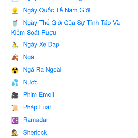
Ngày Quốc Tế Nam Giới
👱
Ngày Thế Giới Của Sự Tỉnh Táo Và
🥤
Kiểm Soát Rượu
Ngày Xe Đạp
🚴
Ngã
🍂
Ngã Ra Ngoài
☢️
Nước
💦
Phim Emoji
🎥
Pháp Luật
📜
Ramadan
☪️
Sherlock
🕵️