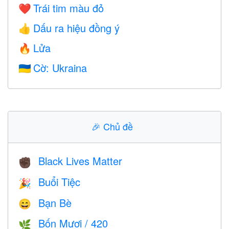
Trái tim màu đỏ
❤️
Dấu ra hiệu đồng ý
👍
Lửa
🔥
Cờ: Ukraina
🇺🇦
🎉
Chủ đề
Black Lives Matter
✊🏿
Buổi Tiệc
🎉
Bạn Bè
😄
Bốn Mươi / 420
🌿