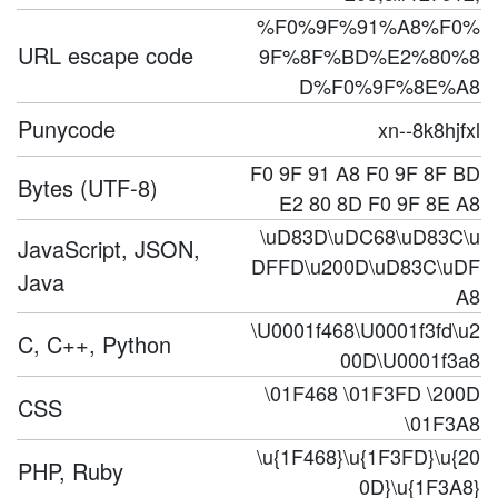
%F0%9F%91%A8%F0%
URL escape code
9F%8F%BD%E2%80%8
D%F0%9F%8E%A8
Punycode
xn--8k8hjfxl
F0 9F 91 A8 F0 9F 8F BD
Bytes (UTF-8)
E2 80 8D F0 9F 8E A8
\uD83D\uDC68\uD83C\u
JavaScript, JSON,
DFFD\u200D\uD83C\uDF
Java
A8
\U0001f468\U0001f3fd\u2
C, C++, Python
00D\U0001f3a8
\01F468 \01F3FD \200D
CSS
\01F3A8
\u{1F468}\u{1F3FD}\u{20
PHP, Ruby
0D}\u{1F3A8}