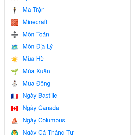
Ma Trận
🕴️
Minecraft
🧱
Môn Toán
➗
Môn Địa Lý
🗺
Mùa Hè
☀️
Mùa Xuân
🌱
Mùa Đông
⛄
Ngày Bastille
🇫🇷
Ngày Canada
🇨🇦
Ngày Columbus
⛵️
Ngày Cá Tháng Tư
🙆‍♂️