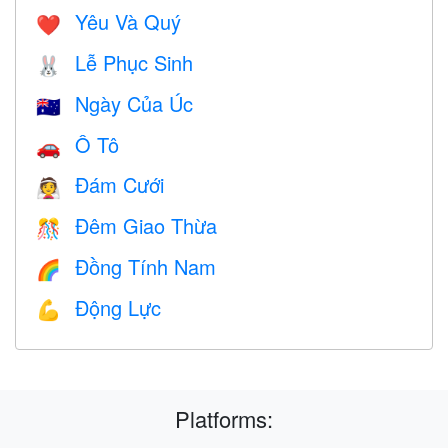
Yêu Và Quý
❤️️
Lễ Phục Sinh
🐰
Ngày Của Úc
🇦🇺
Ô Tô
🚗
Đám Cưới
👰
Đêm Giao Thừa
🎊
Đồng Tính Nam
🌈
Động Lực
💪
Platforms: