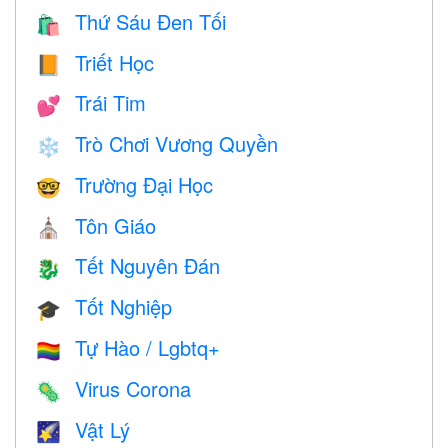
Thứ Sáu Đen Tối
🛍
Triết Học
📙
Trái Tim
💕
Trò Chơi Vương Quyền
❄️
Trường Đại Học
🤓
Tôn Giáo
⛪️
Tết Nguyên Đán
🐉
Tốt Nghiệp
🎓
Tự Hào / Lgbtq+
🏳️‍🌈
Virus Corona
🦠
Vật Lý
🌠