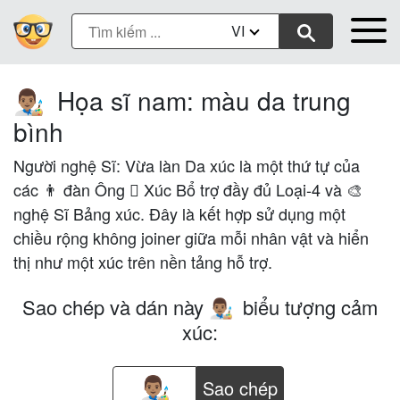
VI
Họa sĩ nam: màu da trung
👨🏽‍🎨
bình
Người nghệ Sĩ: Vừa làn Da xúc là một thứ tự của
các 👨 đàn Ông 🏽 Xúc Bổ trợ đầy đủ Loại-4 và 🎨
nghệ Sĩ Bảng xúc. Đây là kết hợp sử dụng một
chiều rộng không joiner giữa mỗi nhân vật và hiển
thị như một xúc trên nền tảng hỗ trợ.
Sao chép và dán này
biểu tượng cảm
👨🏽‍🎨
xúc:
Sao chép