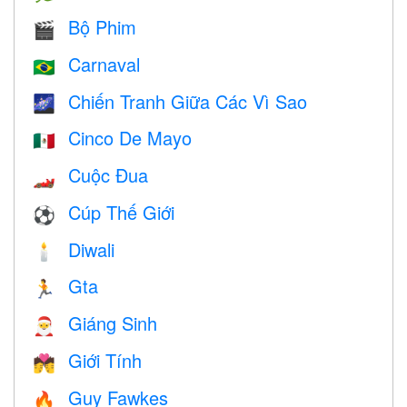
Bộ Phim
🎬
Carnaval
🇧🇷
Chiến Tranh Giữa Các Vì Sao
🌌
Cinco De Mayo
🇲🇽
Cuộc Đua
🏎
Cúp Thế Giới
⚽
Diwali
🕯
Gta
🏃
Giáng Sinh
🎅
Giới Tính
💏
Guy Fawkes
🔥