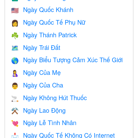
Ngày Quốc Khánh
🇺🇸
Ngày Quốc Tế Phụ Nữ
👩
Ngày Thánh Patrick
☘️
Ngày Trái Đất
🗺️
Ngày Biểu Tượng Cảm Xúc Thế Giới
🌎
Ngày Của Mẹ
🤱
Ngày Của Cha
👨
Ngày Không Hút Thuốc
🚬
Ngày Lao Động
⚒️
Ngày Lễ Tình Nhân
💘
Ngày Quốc Tế Không Có Internet
📩