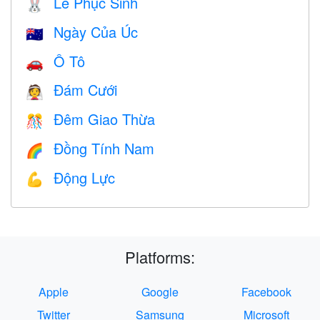
Lễ Phục Sinh
🐰
Ngày Của Úc
🇦🇺
Ô Tô
🚗
Đám Cưới
👰
Đêm Giao Thừa
🎊
Đồng Tính Nam
🌈
Động Lực
💪
Platforms:
Apple
Google
Facebook
Twitter
Samsung
Microsoft