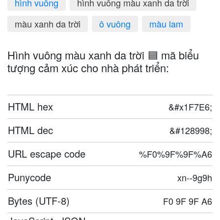
hình vuông
hình vuông màu xanh da trời
màu xanh da trời
ô vuông
màu lam
Hình vuông màu xanh da trời 🟦 mã biểu
tượng cảm xúc cho nhà phát triển:
HTML hex
&#x1F7E6;
HTML dec
&#128998;
URL escape code
%F0%9F%9F%A6
Punycode
xn--9g9h
Bytes (UTF-8)
F0 9F 9F A6