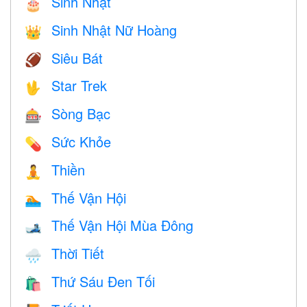
Sinh Nhật
🎂
Sinh Nhật Nữ Hoàng
👑
Siêu Bát
🏈
Star Trek
🖖
Sòng Bạc
🎰
Sức Khỏe
💊
Thiền
🧘
Thế Vận Hội
🏊
Thế Vận Hội Mùa Đông
🎿
Thời Tiết
🌧
Thứ Sáu Đen Tối
🛍