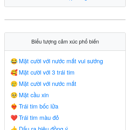
Biểu tượng cảm xúc phổ biến
Mặt cười với nước mắt vui sướng
😂
Mặt cười với 3 trái tim
🥰
Mặt cười với nước mắt
🥲
Mặt cầu xin
🥺
Trái tim bốc lửa
❤️‍🔥
Trái tim màu đỏ
❤️
Dấu ra hiệu đồng ý
👍