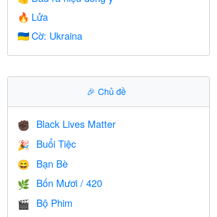
Lửa
🔥
Cờ: Ukraina
🇺🇦
🎉
Chủ đề
Black Lives Matter
✊🏿
Buổi Tiệc
🎉
Bạn Bè
😄
Bốn Mươi / 420
🌿
Bộ Phim
🎬