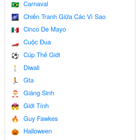
Carnaval
🇧🇷
Chiến Tranh Giữa Các Vì Sao
🌌
Cinco De Mayo
🇲🇽
Cuộc Đua
🏎
Cúp Thế Giới
⚽
Diwali
🕯
Gta
🏃
Giáng Sinh
🎅
Giới Tính
💏
Guy Fawkes
🔥
Halloween
🎃