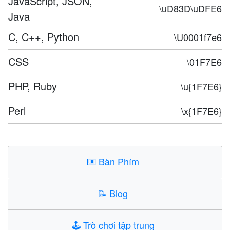
JavaScript, JSON,
\uD83D\uDFE6
Java
C, C++, Python
\U0001f7e6
CSS
\01F7E6
PHP, Ruby
\u{1F7E6}
Perl
\x{1F7E6}
⌨️
Bàn Phím
📝
Blog
🕹️
Trò chơi tập trung