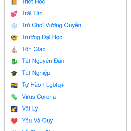
Triết Học
📙
Trái Tim
💕
Trò Chơi Vương Quyền
❄️
Trường Đại Học
🤓
Tôn Giáo
⛪️
Tết Nguyên Đán
🐉
Tốt Nghiệp
🎓
Tự Hào / Lgbtq+
🏳️‍🌈
Virus Corona
🦠
Vật Lý
🌠
Yêu Và Quý
❤️️