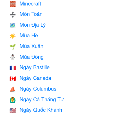
Minecraft
🧱
Môn Toán
➗
Môn Địa Lý
🗺
Mùa Hè
☀️
Mùa Xuân
🌱
Mùa Đông
⛄
Ngày Bastille
🇫🇷
Ngày Canada
🇨🇦
Ngày Columbus
⛵️
Ngày Cá Tháng Tư
🙆‍♂️
Ngày Quốc Khánh
🇺🇸