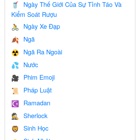
Ngày Thế Giới Của Sự Tỉnh Táo Và
🥤
Kiểm Soát Rượu
Ngày Xe Đạp
🚴
Ngã
🍂
Ngã Ra Ngoài
☢️
Nước
💦
Phim Emoji
🎥
Pháp Luật
📜
Ramadan
☪️
Sherlock
🕵️
Sinh Học
🦁