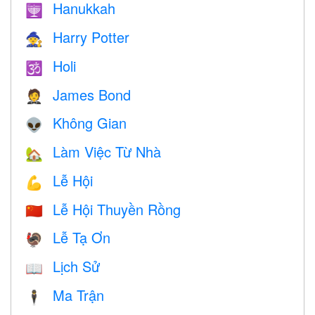
Hanukkah
🕎
Harry Potter
🧙
Holi
🕉
James Bond
🤵
Không Gian
👽
Làm Việc Từ Nhà
🏡
Lễ Hội
💪
Lễ Hội Thuyền Rồng
🇨🇳
Lễ Tạ Ơn
🦃
Lịch Sử
📖
Ma Trận
🕴️