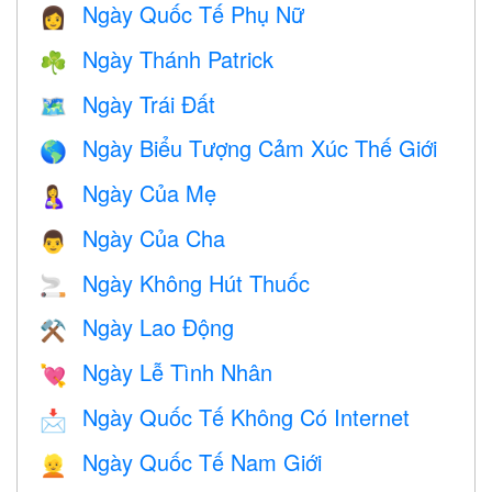
Ngày Quốc Tế Phụ Nữ
👩
Ngày Thánh Patrick
☘️
Ngày Trái Đất
🗺️
Ngày Biểu Tượng Cảm Xúc Thế Giới
🌎
Ngày Của Mẹ
🤱
Ngày Của Cha
👨
Ngày Không Hút Thuốc
🚬
Ngày Lao Động
⚒️
Ngày Lễ Tình Nhân
💘
Ngày Quốc Tế Không Có Internet
📩
Ngày Quốc Tế Nam Giới
👱