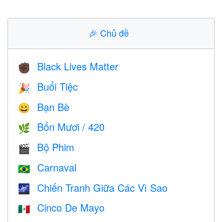
🎉
Chủ đề
Black Lives Matter
✊🏿
Buổi Tiệc
🎉
Bạn Bè
😄
Bốn Mươi / 420
🌿
Bộ Phim
🎬
Carnaval
🇧🇷
Chiến Tranh Giữa Các Vì Sao
🌌
Cinco De Mayo
🇲🇽