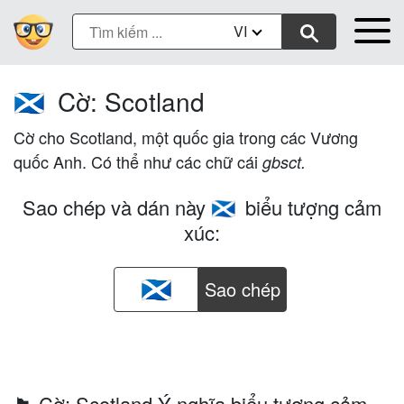
VI
Cờ: Scotland
🏴󠁧󠁢󠁳󠁣󠁴󠁿
Cờ cho Scotland, một quốc gia trong các Vương
quốc Anh. Có thể như các chữ cái
gbsct.
Sao chép và dán này
biểu tượng cảm
🏴󠁧󠁢󠁳󠁣󠁴󠁿
xúc:
Sao chép
🏴󠁧󠁢󠁳󠁣󠁴󠁿 Cờ: Scotland Ý nghĩa biểu tượng cảm