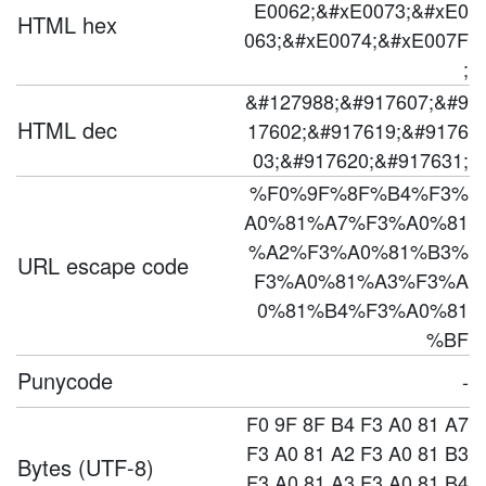
E0062;&#xE0073;&#xE0
HTML hex
063;&#xE0074;&#xE007F
;
&#127988;&#917607;&#9
HTML dec
17602;&#917619;&#9176
03;&#917620;&#917631;
%F0%9F%8F%B4%F3%
A0%81%A7%F3%A0%81
%A2%F3%A0%81%B3%
URL escape code
F3%A0%81%A3%F3%A
0%81%B4%F3%A0%81
%BF
Punycode
-
F0 9F 8F B4 F3 A0 81 A7
F3 A0 81 A2 F3 A0 81 B3
Bytes (UTF-8)
F3 A0 81 A3 F3 A0 81 B4