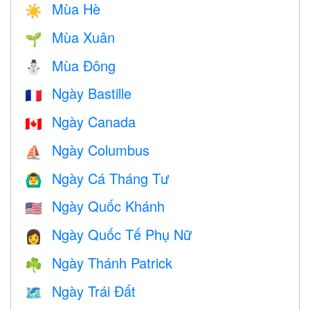
Mùa Hè
☀️
Mùa Xuân
🌱
Mùa Đông
⛄
Ngày Bastille
🇫🇷
Ngày Canada
🇨🇦
Ngày Columbus
⛵️
Ngày Cá Tháng Tư
🙆‍♂️
Ngày Quốc Khánh
🇺🇸
Ngày Quốc Tế Phụ Nữ
👩
Ngày Thánh Patrick
☘️
Ngày Trái Đất
🗺️