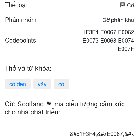
Thể loại
🏁 Cờ
Phân nhóm
Cờ phân khu
1F3F4 E0067 E0062
Codepoints
E0073 E0063 E0074
E007F
Thẻ và từ khóa:
cờ đen
vẫy
cờ
Cờ: Scotland 🏴󠁧󠁢󠁳󠁣󠁴󠁿 mã biểu tượng cảm xúc
cho nhà phát triển:
&#x1F3F4;&#xE0067;&#x