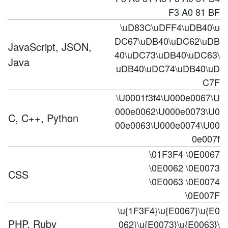
F3 A0 81 BF
\uD83C\uDFF4\uDB40\u
DC67\uDB40\uDC62\uDB
JavaScript, JSON,
40\uDC73\uDB40\uDC63\
Java
uDB40\uDC74\uDB40\uD
C7F
\U0001f3f4\U000e0067\U
000e0062\U000e0073\U0
C, C++, Python
00e0063\U000e0074\U00
0e007f
\01F3F4 \0E0067
\0E0062 \0E0073
CSS
\0E0063 \0E0074
\0E007F
\u{1F3F4}\u{E0067}\u{E0
PHP, Ruby
062}\u{E0073}\u{E0063}\