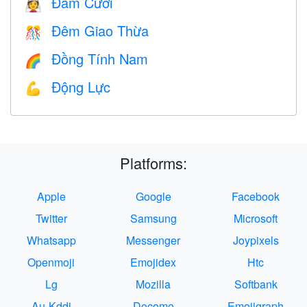
Đám Cưới
👰
Đêm Giao Thừa
🎊
Đồng Tính Nam
🌈
Động Lực
💪
Platforms:
Apple
Google
Facebook
Twitter
Samsung
Microsoft
Whatsapp
Messenger
Joypixels
Openmoji
Emojidex
Htc
Lg
Mozilla
Softbank
Au-Kddi
Docomo
Emojigraph