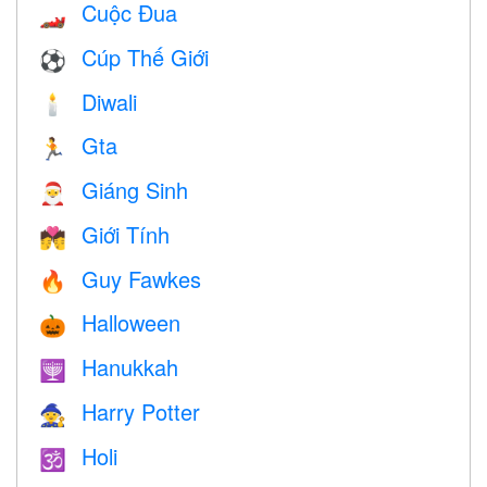
Cuộc Đua
🏎
Cúp Thế Giới
⚽
Diwali
🕯
Gta
🏃
Giáng Sinh
🎅
Giới Tính
💏
Guy Fawkes
🔥
Halloween
🎃
Hanukkah
🕎
Harry Potter
🧙
Holi
🕉