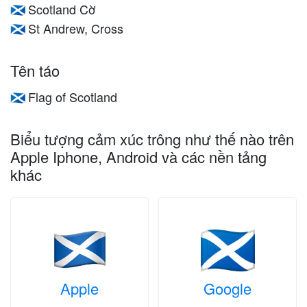
Scotland Cờ
🏴󠁧󠁢󠁳󠁣󠁴󠁿
St Andrew, Cross
🏴󠁧󠁢󠁳󠁣󠁴󠁿
Tên táo
Flag of Scotland
🏴󠁧󠁢󠁳󠁣󠁴󠁿
Biểu tượng cảm xúc trông như thế nào trên
Apple Iphone, Android và các nền tảng
khác
Apple
Google