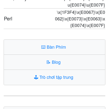
u{E0074}\u{E007F}
\x{1F3F4}\x{E0067}\x{E0
Perl
062}\x{E0073}\x{E0063}\x
{E0074}\x{E007F}
⌨️
Bàn Phím
📝
Blog
🕹️
Trò chơi tập trung