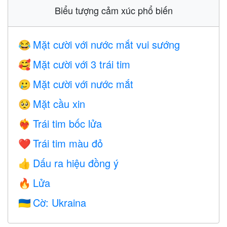
Biểu tượng cảm xúc phổ biến
Mặt cười với nước mắt vui sướng
😂
Mặt cười với 3 trái tim
🥰
Mặt cười với nước mắt
🥲
Mặt cầu xin
🥺
Trái tim bốc lửa
❤️‍🔥
Trái tim màu đỏ
❤️
Dấu ra hiệu đồng ý
👍
Lửa
🔥
Cờ: Ukraina
🇺🇦