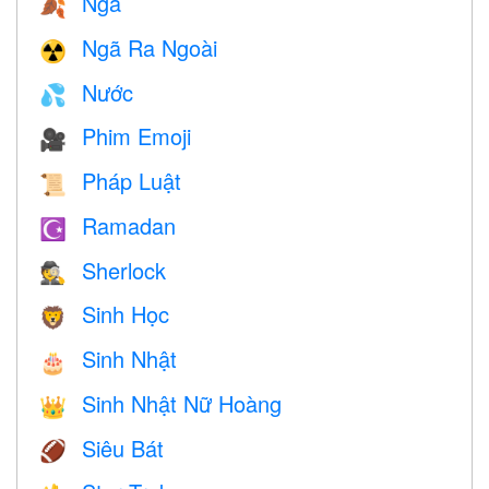
Ngã
🍂
Ngã Ra Ngoài
☢️
Nước
💦
Phim Emoji
🎥
Pháp Luật
📜
Ramadan
☪️
Sherlock
🕵️
Sinh Học
🦁
Sinh Nhật
🎂
Sinh Nhật Nữ Hoàng
👑
Siêu Bát
🏈