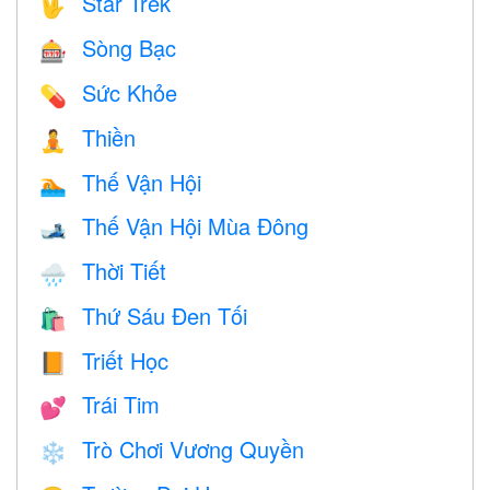
Star Trek
🖖
Sòng Bạc
🎰
Sức Khỏe
💊
Thiền
🧘
Thế Vận Hội
🏊
Thế Vận Hội Mùa Đông
🎿
Thời Tiết
🌧
Thứ Sáu Đen Tối
🛍
Triết Học
📙
Trái Tim
💕
Trò Chơi Vương Quyền
❄️