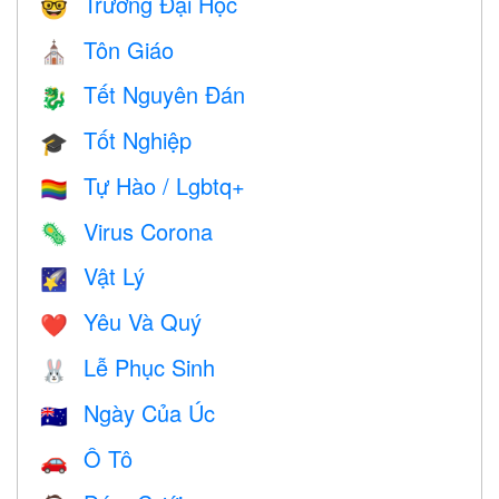
Trường Đại Học
🤓
Tôn Giáo
⛪️
Tết Nguyên Đán
🐉
Tốt Nghiệp
🎓
Tự Hào / Lgbtq+
🏳️‍🌈
Virus Corona
🦠
Vật Lý
🌠
Yêu Và Quý
❤️️
Lễ Phục Sinh
🐰
Ngày Của Úc
🇦🇺
Ô Tô
🚗