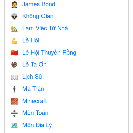
James Bond
🤵
Không Gian
👽
Làm Việc Từ Nhà
🏡
Lễ Hội
💪
Lễ Hội Thuyền Rồng
🇨🇳
Lễ Tạ Ơn
🦃
Lịch Sử
📖
Ma Trận
🕴️
Minecraft
🧱
Môn Toán
➗
Môn Địa Lý
🗺