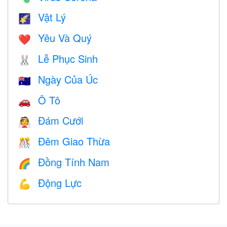
Vật Lý
🌠
Yêu Và Quý
❤️️
Lễ Phục Sinh
🐰
Ngày Của Úc
🇦🇺
Ô Tô
🚗
Đám Cưới
👰
Đêm Giao Thừa
🎊
Đồng Tính Nam
🌈
Động Lực
💪