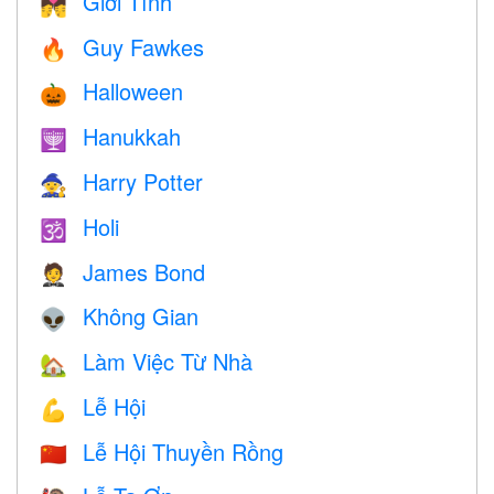
Giới Tính
💏
Guy Fawkes
🔥
Halloween
🎃
Hanukkah
🕎
Harry Potter
🧙
Holi
🕉
James Bond
🤵
Không Gian
👽
Làm Việc Từ Nhà
🏡
Lễ Hội
💪
Lễ Hội Thuyền Rồng
🇨🇳