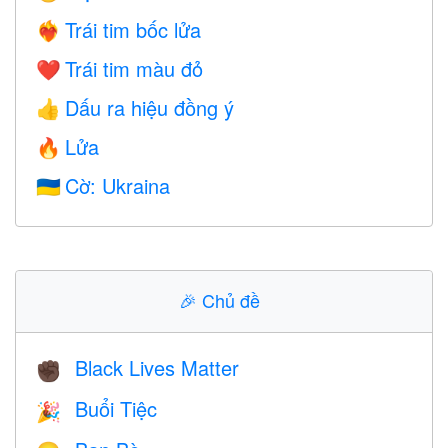
Trái tim bốc lửa
❤️‍🔥
Trái tim màu đỏ
❤️
Dấu ra hiệu đồng ý
👍
Lửa
🔥
Cờ: Ukraina
🇺🇦
🎉
Chủ đề
Black Lives Matter
✊🏿
Buổi Tiệc
🎉