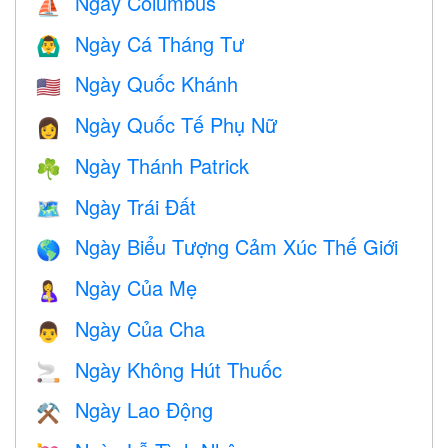
Ngày Columbus
⛵️
Ngày Cá Tháng Tư
🙆‍♂️
Ngày Quốc Khánh
🇺🇸
Ngày Quốc Tế Phụ Nữ
👩
Ngày Thánh Patrick
☘️
Ngày Trái Đất
🗺️
Ngày Biểu Tượng Cảm Xúc Thế Giới
🌎
Ngày Của Mẹ
🤱
Ngày Của Cha
👨
Ngày Không Hút Thuốc
🚬
Ngày Lao Động
⚒️