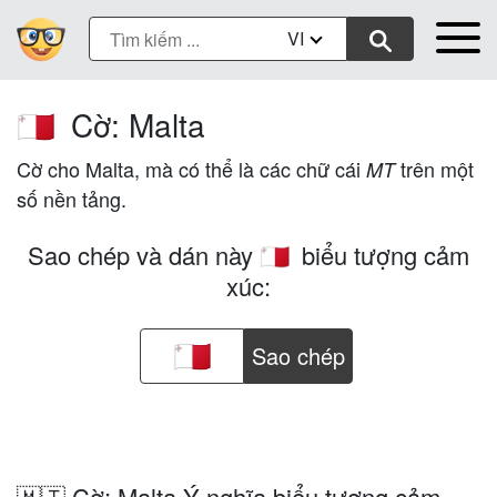
VI
Cờ: Malta
🇲🇹
Cờ cho Malta, mà có thể là các chữ cái
trên một
MT
số nền tảng.
Sao chép và dán này
biểu tượng cảm
🇲🇹
xúc:
Sao chép
🇲🇹 Cờ: Malta Ý nghĩa biểu tượng cảm