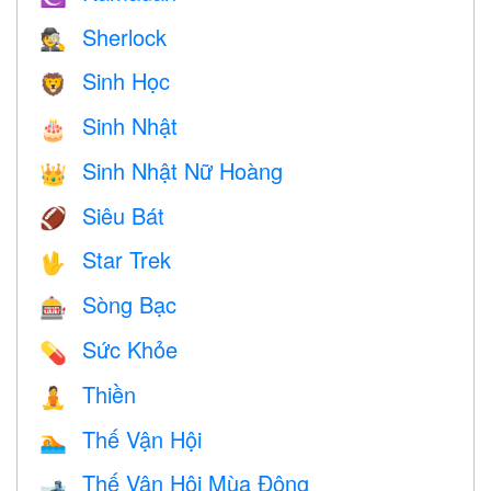
Sherlock
🕵️
Sinh Học
🦁
Sinh Nhật
🎂
Sinh Nhật Nữ Hoàng
👑
Siêu Bát
🏈
Star Trek
🖖
Sòng Bạc
🎰
Sức Khỏe
💊
Thiền
🧘
Thế Vận Hội
🏊
Thế Vận Hội Mùa Đông
🎿