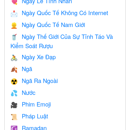
Ngày Lễ Tình Nhân
💘
Ngày Quốc Tế Không Có Internet
📩
Ngày Quốc Tế Nam Giới
👱
Ngày Thế Giới Của Sự Tỉnh Táo Và
🥤
Kiểm Soát Rượu
Ngày Xe Đạp
🚴
Ngã
🍂
Ngã Ra Ngoài
☢️
Nước
💦
Phim Emoji
🎥
Pháp Luật
📜
Ramadan
☪️