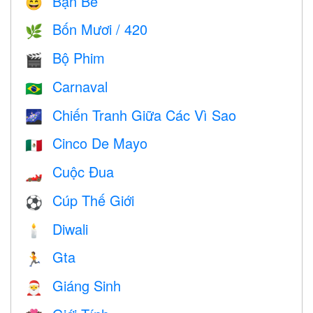
Bạn Bè
😄
Bốn Mươi / 420
🌿
Bộ Phim
🎬
Carnaval
🇧🇷
Chiến Tranh Giữa Các Vì Sao
🌌
Cinco De Mayo
🇲🇽
Cuộc Đua
🏎
Cúp Thế Giới
⚽
Diwali
🕯
Gta
🏃
Giáng Sinh
🎅