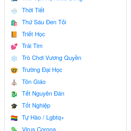
Thời Tiết
🌧
Thứ Sáu Đen Tối
🛍
Triết Học
📙
Trái Tim
💕
Trò Chơi Vương Quyền
❄️
Trường Đại Học
🤓
Tôn Giáo
⛪️
Tết Nguyên Đán
🐉
Tốt Nghiệp
🎓
Tự Hào / Lgbtq+
🏳️‍🌈
Virus Corona
🦠