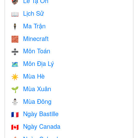
Lễ Tạ Ơn
🦃
Lịch Sử
📖
Ma Trận
🕴️
Minecraft
🧱
Môn Toán
➗
Môn Địa Lý
🗺
Mùa Hè
☀️
Mùa Xuân
🌱
Mùa Đông
⛄
Ngày Bastille
🇫🇷
Ngày Canada
🇨🇦