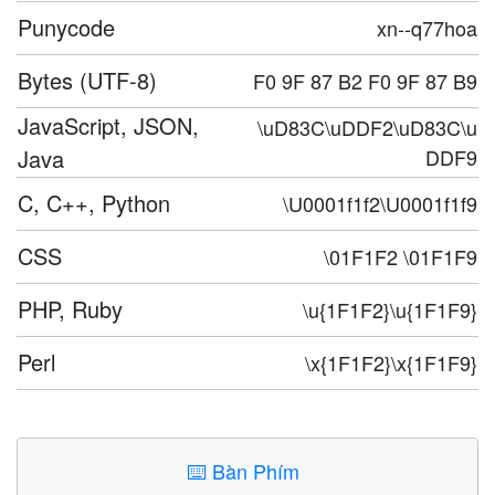
Punycode
xn--q77hoa
Bytes (UTF-8)
F0 9F 87 B2 F0 9F 87 B9
JavaScript, JSON,
\uD83C\uDDF2\uD83C\u
Java
DDF9
C, C++, Python
\U0001f1f2\U0001f1f9
CSS
\01F1F2 \01F1F9
PHP, Ruby
\u{1F1F2}\u{1F1F9}
Perl
\x{1F1F2}\x{1F1F9}
⌨️
Bàn Phím