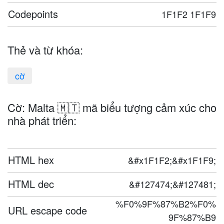
Codepoints
1F1F2 1F1F9
Thẻ và từ khóa:
cờ
Cờ: Malta 🇲🇹 mã biểu tượng cảm xúc cho
nhà phát triển:
HTML hex
&#x1F1F2;&#x1F1F9;
HTML dec
&#127474;&#127481;
%F0%9F%87%B2%F0%
URL escape code
9F%87%B9