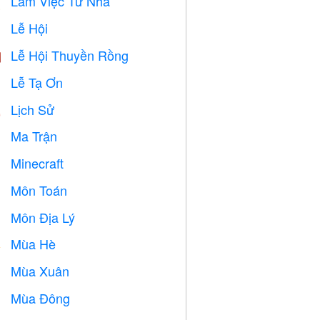
Làm Việc Từ Nhà

Lễ Hội

Lễ Hội Thuyền Rồng

Lễ Tạ Ơn

Lịch Sử

Ma Trận
️
Minecraft

Môn Toán
➗
Môn Địa Lý

Mùa Hè
️
Mùa Xuân

Mùa Đông
⛄