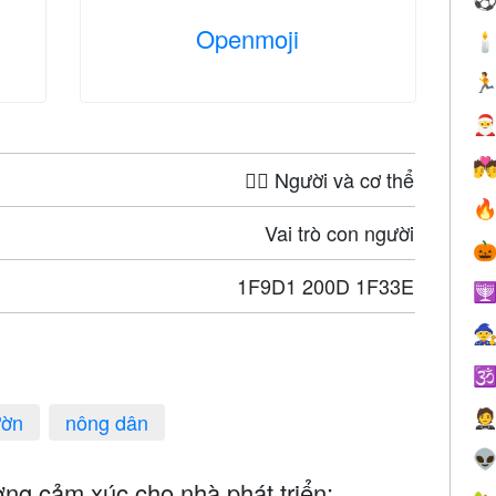
Openmoji




🤦‍♀️ Người và cơ thể

Vai trò con người

1F9D1 200D 1F33E




ườn
nông dân

ng cảm xúc cho nhà phát triển: