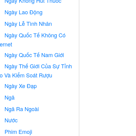
Ngày Không Hút Thuốc

Ngày Lao Động
️
Ngày Lễ Tình Nhân

Ngày Quốc Tế Không Có

ternet
Ngày Quốc Tế Nam Giới

Ngày Thế Giới Của Sự Tỉnh

o Và Kiểm Soát Rượu
Ngày Xe Đạp

Ngã

Ngã Ra Ngoài
️
Nước

Phim Emoji
