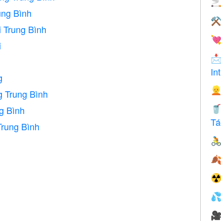

ng Bình
⚒
 Trung Bình

i

In
g

 Trung Bình
g Bình

Tá
rung Bình


☢

