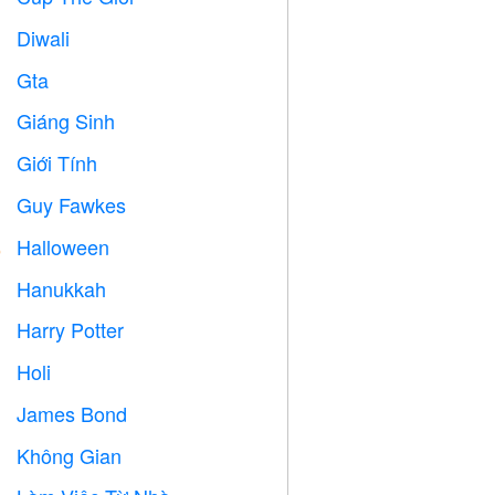
Diwali

Gta

Giáng Sinh

Giới Tính

Guy Fawkes

Halloween

Hanukkah

Harry Potter

Holi

James Bond

Không Gian
