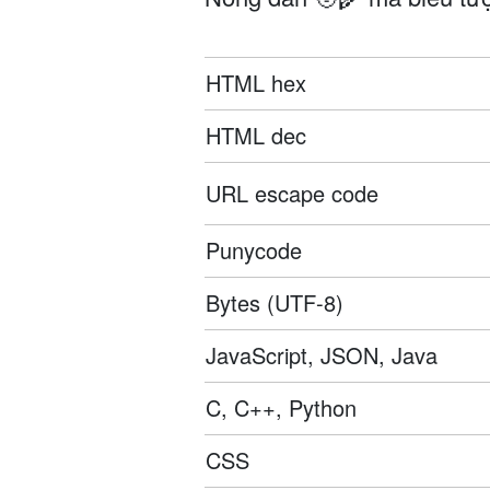
HTML hex
HTML dec
URL escape code
Punycode
Bytes (UTF-8)
JavaScript, JSON, Java
C, C++, Python
CSS