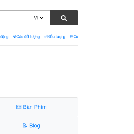
VI
 động
💎
Các đối tượng
✅
Biểu tượng
🏁
Cờ
⌨️
Bàn Phím
📝
Blog