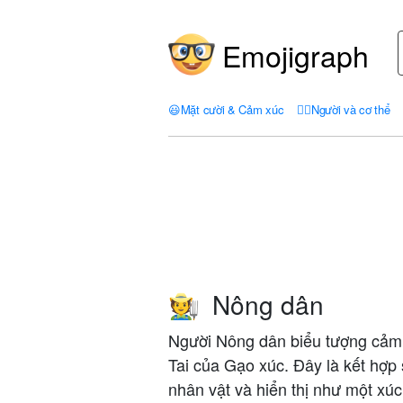
Emojigraph
😃
Mặt cười & Cảm xúc
🤦‍♀️
Người và cơ thể
Nông dân
🧑‍🌾
Người Nông dân biểu tượng cảm x
Tai của Gạo xúc. Đây là kết hợp
nhân vật và hiển thị như một xúc 