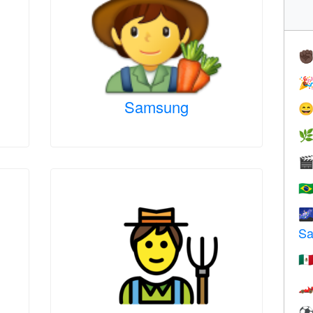
✊

Samsung



🇧

Sa
🇲
