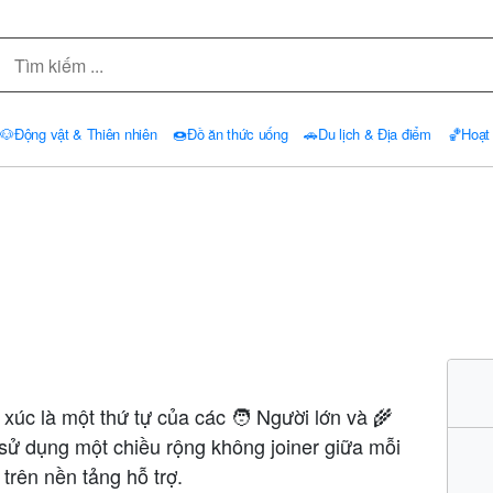
🐶
Động vật & Thiên nhiên
🍩
Đồ ăn thức uống
🚗
Du lịch & Địa điểm
🏀
Hoạt
úc là một thứ tự của các 🧑 Người lớn và 🌾
 sử dụng một chiều rộng không joiner giữa mỗi
trên nền tảng hỗ trợ.