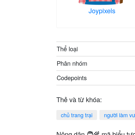
Joypixels
Thể loại
Phân nhóm
Codepoints
Thẻ và từ khóa:
chủ trang trại
người làm v
Nông dân 🧑‍🌾 mã biểu tượ