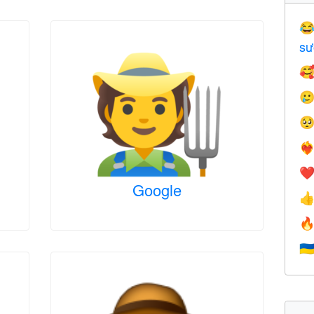

sư



❤️‍
❤
Google


🇺