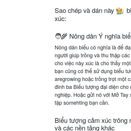
Sao chép và dán này
b
🧑‍🌾
xúc:
🧑‍🌾 Nông dân Ý nghĩa bi
Nông dân biểu có nghĩa là để đạ
người giúp trồng và thu thập cá
cho việc này xúc là cho thấy mộ
bạn cũng có thể sử dụng biểu t
aregrowing hoặc trồng trọt một 
đinh ba Biểu tượng đại diện cho
nghiệp. Hoặc gửi nó với Mở Tay x
tập somehting bạn cần.
Biểu tượng cảm xúc trông 
và các nền tảng khác