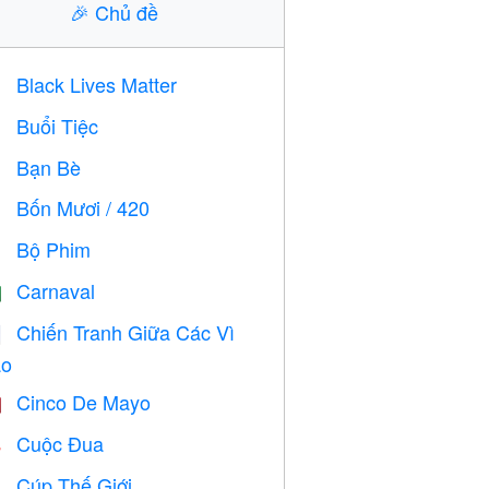
🎉
Chủ đề
Black Lives Matter

Buổi Tiệc

Bạn Bè

Bốn Mươi / 420

Bộ Phim

Carnaval

Chiến Tranh Giữa Các Vì

o
Cinco De Mayo

Cuộc Đua

Cúp Thế Giới
⚽