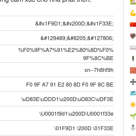


&#x1F9D1;&#x200D;&#x1F33E;
🇨

&#129489;&#8205;&#127806;

%F0%9F%A7%91%E2%80%8D%F0%
9F%8C%BE
🕴
xn--7h8hf9h

F0 9F A7 91 E2 80 8D F0 9F 8C BE

\uD83E\uDDD1\u200D\uD83C\uDF3E
☀
\U0001f9d1\u200D\U0001f33e

\01F9D1 \200D \01F33E