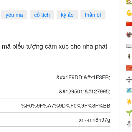


yêu ma
cổ tích
kỳ ảo
thần bí
🇨

 mã biểu tượng cảm xúc cho nhà phát

🕴

&#x1F9DD;&#x1F3FB;
&#129501;&#127995;

☀
%F0%9F%A7%9D%F0%9F%8F%BB

xn--mn8h97g