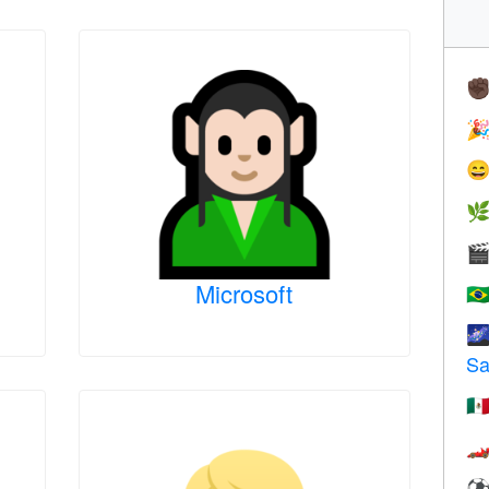
✊




Microsoft
🇧

Sa
🇲
