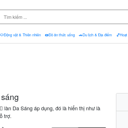
🐶
Động vật & Thiên nhiên
🍩
Đồ ăn thức uống
🚗
Du lịch & Địa điểm
🏀
Hoạt
 sáng
🏻 làn Da Sáng áp dụng, đó là hiển thị như là
ỗ trợ.