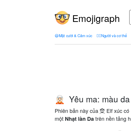
Emojigraph
😃
Mặt cười & Cảm xúc
🤦‍♀️
Người và cơ thể
Yêu ma: màu da
🧝🏻
Phiên bản này của 🧝 Elf xúc có 
một
trên nền tảng h
Nhạt làn Da