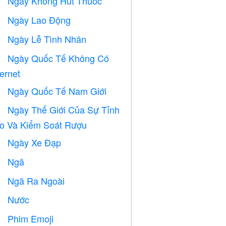
Ngày Không Hút Thuốc

Ngày Lao Động
️
Ngày Lễ Tình Nhân

Ngày Quốc Tế Không Có

ternet
Ngày Quốc Tế Nam Giới

Ngày Thế Giới Của Sự Tỉnh

o Và Kiểm Soát Rượu
Ngày Xe Đạp

Ngã

Ngã Ra Ngoài
️
Nước

Phim Emoji
