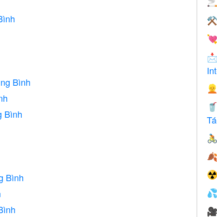
h

Bình
⚒


In
ng Bình

nh

g Bình
Tá


☢
g Bình
h

Bình
