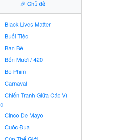
🎉
Chủ đề
Black Lives Matter

Buổi Tiệc

Bạn Bè

Bốn Mươi / 420

Bộ Phim

Carnaval

Chiến Tranh Giữa Các Vì

o
Cinco De Mayo

Cuộc Đua

Cúp Thế Giới
⚽