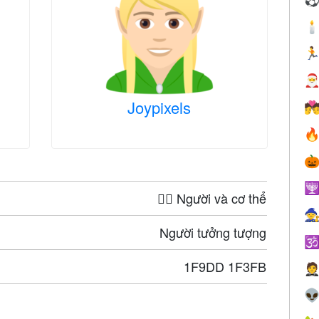



Joypixels




🤦‍♀️ Người và cơ thể

Người tưởng tượng

1F9DD 1F3FB

