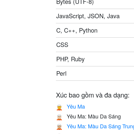
Bytes (UTF-8)
JavaScript, JSON, Java
C, C++, Python
CSS
PHP, Ruby
Perl
Xúc bao gồm và đa dạng:
Yêu Ma
🧝
Yêu Ma: Màu Da Sáng
🧝🏻
Yêu Ma: Màu Da Sáng Trun
🧝🏼