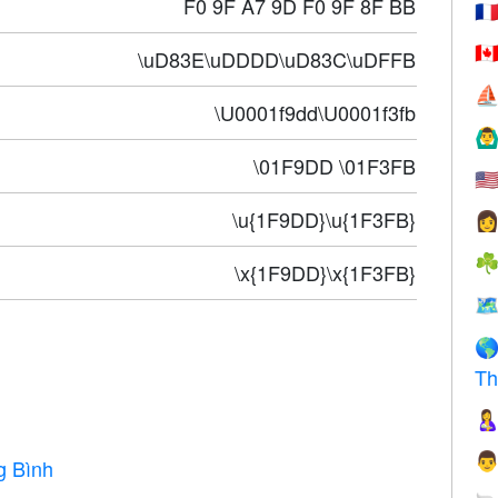
F0 9F A7 9D F0 9F 8F BB
🇫
🇨
\uD83E\uDDDD\uD83C\uDFFB
⛵
\U0001f9dd\U0001f3fb
🙆‍♂
\01F9DD \01F3FB
🇺
\u{1F9DD}\u{1F3FB}

☘
\x{1F9DD}\x{1F3FB}
🗺

Th


g Bình