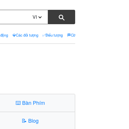
VI
 động
💎
Các đối tượng
✅
Biểu tượng
🏁
Cờ
⌨️
Bàn Phím
📝
Blog