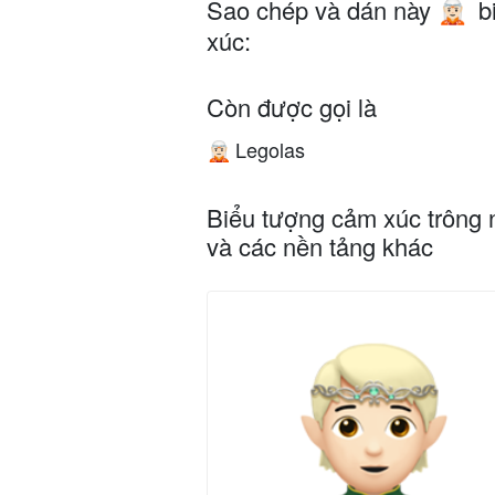
Sao chép và dán này
b
🧝🏻
xúc:
Còn được gọi là
Legolas
🧝🏻
Biểu tượng cảm xúc trông 
và các nền tảng khác