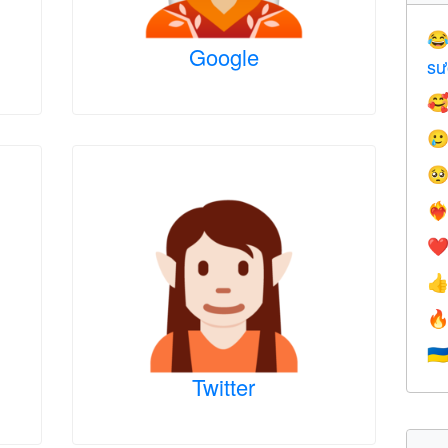

Google
sư



❤️‍
❤


🇺
Twitter