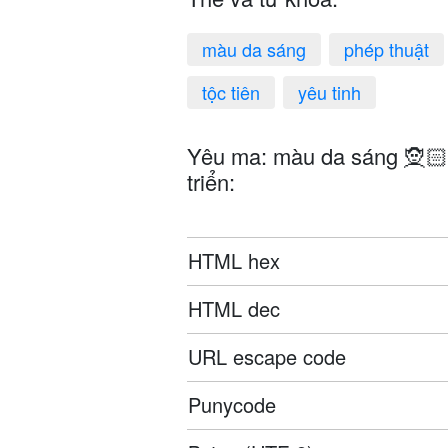
màu da sáng
phép thuật
tộc tiên
yêu tinh
Yêu ma: màu da sáng 🧝🏻
triển:
HTML hex
HTML dec
URL escape code
Punycode