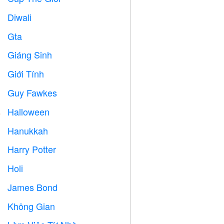
Diwali

Gta

Giáng Sinh

Giới Tính

Guy Fawkes

Halloween

Hanukkah

Harry Potter

Holi

James Bond

Không Gian
