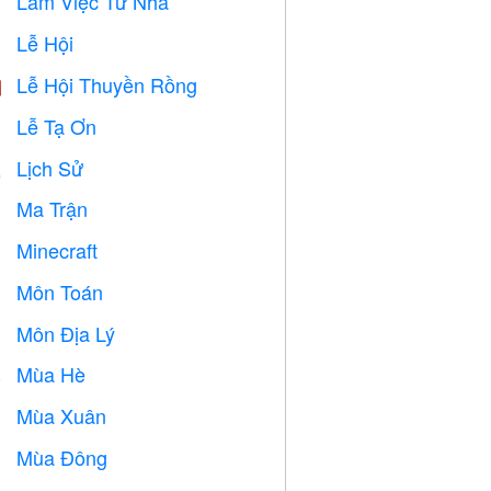
Làm Việc Từ Nhà

Lễ Hội

Lễ Hội Thuyền Rồng

Lễ Tạ Ơn

Lịch Sử

Ma Trận
️
Minecraft

Môn Toán
➗
Môn Địa Lý

Mùa Hè
️
Mùa Xuân

Mùa Đông
⛄