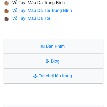
Vỗ Tay: Màu Da Trung Bình
👏🏽
Vỗ Tay: Màu Da Tối Trung Bình
👏🏾
Vỗ Tay: Màu Da Tối
👏🏿
⌨️
Bàn Phím
📝
Blog
🕹️
Trò chơi tập trung