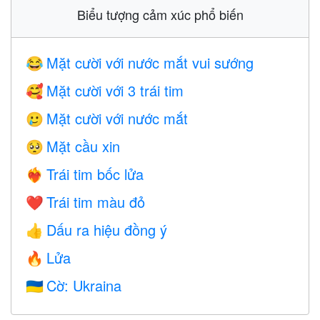
Biểu tượng cảm xúc phổ biến
Mặt cười với nước mắt vui sướng
😂
Mặt cười với 3 trái tim
🥰
Mặt cười với nước mắt
🥲
Mặt cầu xin
🥺
Trái tim bốc lửa
❤️‍🔥
Trái tim màu đỏ
❤️
Dấu ra hiệu đồng ý
👍
Lửa
🔥
Cờ: Ukraina
🇺🇦