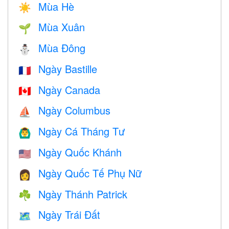
Mùa Hè
☀️
Mùa Xuân
🌱
Mùa Đông
⛄
Ngày Bastille
🇫🇷
Ngày Canada
🇨🇦
Ngày Columbus
⛵️
Ngày Cá Tháng Tư
🙆‍♂️
Ngày Quốc Khánh
🇺🇸
Ngày Quốc Tế Phụ Nữ
👩
Ngày Thánh Patrick
☘️
Ngày Trái Đất
🗺️