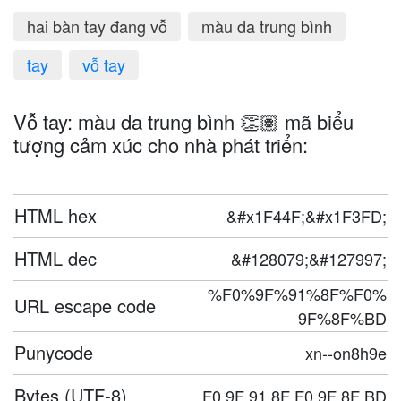
hai bàn tay đang vỗ
màu da trung bình
tay
vỗ tay
Vỗ tay: màu da trung bình 👏🏽 mã biểu
tượng cảm xúc cho nhà phát triển:
HTML hex
&#x1F44F;&#x1F3FD;
HTML dec
&#128079;&#127997;
%F0%9F%91%8F%F0%
URL escape code
9F%8F%BD
Punycode
xn--on8h9e
Bytes (UTF-8)
F0 9F 91 8F F0 9F 8F BD