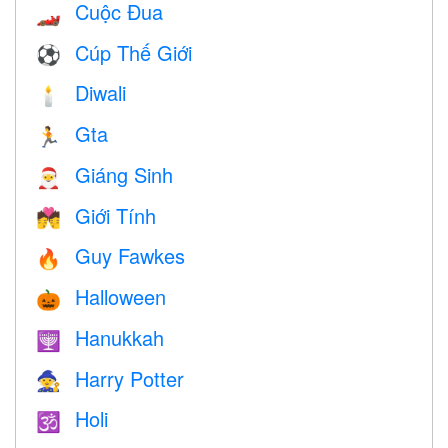
Cuộc Đua
🏎
Cúp Thế Giới
⚽
Diwali
🕯
Gta
🏃
Giáng Sinh
🎅
Giới Tính
💏
Guy Fawkes
🔥
Halloween
🎃
Hanukkah
🕎
Harry Potter
🧙
Holi
🕉