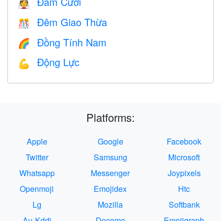
Đám Cưới
👰
Đêm Giao Thừa
🎊
Đồng Tính Nam
🌈
Động Lực
💪
Platforms:
Apple
Google
Facebook
Twitter
Samsung
Microsoft
Whatsapp
Messenger
Joypixels
Openmoji
Emojidex
Htc
Lg
Mozilla
Softbank
Au-Kddi
Docomo
Emojigraph