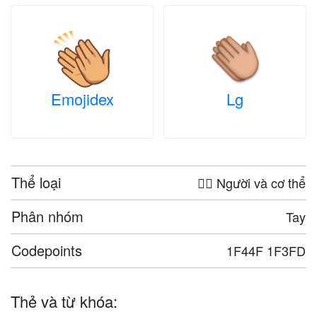
Emojidex
Lg
Thể loại
🤦‍♀️ Người và cơ thể
Phân nhóm
Tay
Codepoints
1F44F 1F3FD
Thẻ và từ khóa: