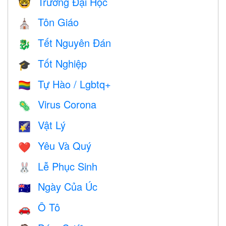
Trường Đại Học
🤓
Tôn Giáo
⛪️
Tết Nguyên Đán
🐉
Tốt Nghiệp
🎓
Tự Hào / Lgbtq+
🏳️‍🌈
Virus Corona
🦠
Vật Lý
🌠
Yêu Và Quý
❤️️
Lễ Phục Sinh
🐰
Ngày Của Úc
🇦🇺
Ô Tô
🚗