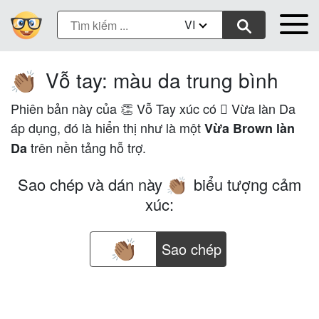
VI
Vỗ tay: màu da trung bình
👏🏽
Phiên bản này của 👏 Vỗ Tay xúc có 🏽 Vừa làn Da
áp dụng, đó là hiển thị như là một
Vừa Brown làn
trên nền tảng hỗ trợ.
Da
Sao chép và dán này
biểu tượng cảm
👏🏽
xúc:
Sao chép