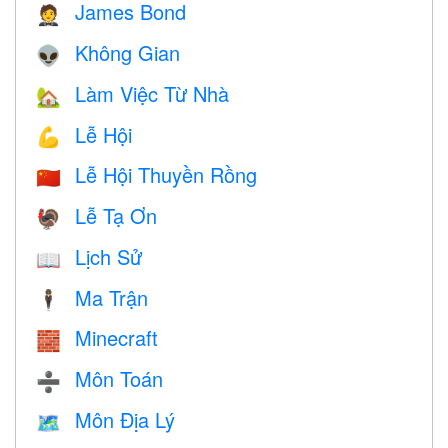
James Bond
🤵
Không Gian
👽
Làm Việc Từ Nhà
🏡
Lễ Hội
💪
Lễ Hội Thuyền Rồng
🇨🇳
Lễ Tạ Ơn
🦃
Lịch Sử
📖
Ma Trận
🕴️
Minecraft
🧱
Môn Toán
➗
Môn Địa Lý
🗺