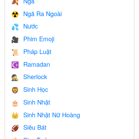
Ngã
🍂
Ngã Ra Ngoài
☢️
Nước
💦
Phim Emoji
🎥
Pháp Luật
📜
Ramadan
☪️
Sherlock
🕵️
Sinh Học
🦁
Sinh Nhật
🎂
Sinh Nhật Nữ Hoàng
👑
Siêu Bát
🏈