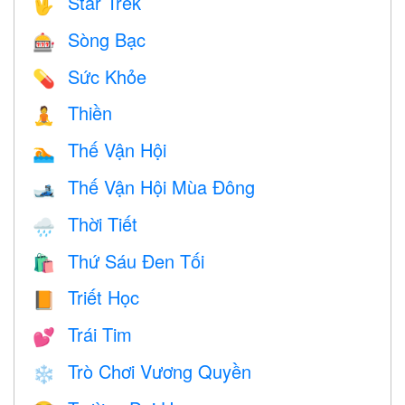
Star Trek
🖖
Sòng Bạc
🎰
Sức Khỏe
💊
Thiền
🧘
Thế Vận Hội
🏊
Thế Vận Hội Mùa Đông
🎿
Thời Tiết
🌧
Thứ Sáu Đen Tối
🛍
Triết Học
📙
Trái Tim
💕
Trò Chơi Vương Quyền
❄️