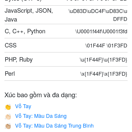
JavaScript, JSON,
\uD83D\uDC4F\uD83C\u
Java
DFFD
C, C++, Python
\U0001f44f\U0001f3fd
CSS
\01F44F \01F3FD
PHP, Ruby
\u{1F44F}\u{1F3FD}
Perl
\x{1F44F}\x{1F3FD}
Xúc bao gồm và đa dạng:
Vỗ Tay
👏
Vỗ Tay: Màu Da Sáng
👏🏻
Vỗ Tay: Màu Da Sáng Trung Bình
👏🏼