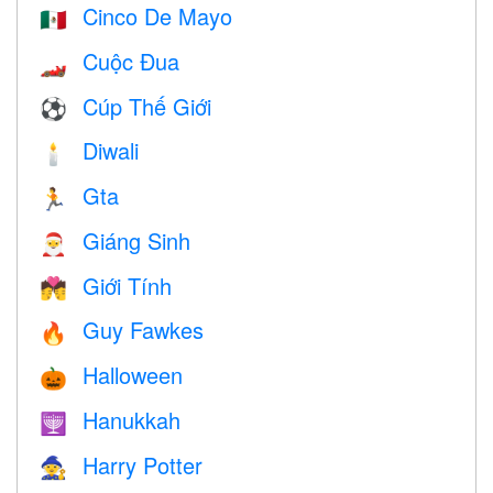
Cinco De Mayo
🇲🇽
Cuộc Đua
🏎
Cúp Thế Giới
⚽
Diwali
🕯
Gta
🏃
Giáng Sinh
🎅
Giới Tính
💏
Guy Fawkes
🔥
Halloween
🎃
Hanukkah
🕎
Harry Potter
🧙