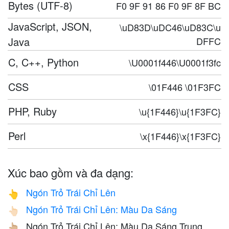
Bytes (UTF-8)
F0 9F 91 86 F0 9F 8F BC
JavaScript, JSON,
\uD83D\uDC46\uD83C\u
Java
DFFC
C, C++, Python
\U0001f446\U0001f3fc
CSS
\01F446 \01F3FC
PHP, Ruby
\u{1F446}\u{1F3FC}
Perl
\x{1F446}\x{1F3FC}
Xúc bao gồm và đa dạng:
Ngón Trỏ Trái Chỉ Lên
👆
Ngón Trỏ Trái Chỉ Lên: Màu Da Sáng
👆🏻
Ngón Trỏ Trái Chỉ Lên: Màu Da Sáng Trung
👆🏼