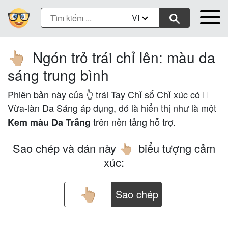
VI
Ngón trỏ trái chỉ lên: màu da
👆🏼
sáng trung bình
Phiên bản này của 👆 trái Tay Chỉ số Chỉ xúc có 🏼
Vừa-làn Da Sáng áp dụng, đó là hiển thị như là một
trên nền tảng hỗ trợ.
Kem màu Da Trắng
Sao chép và dán này
biểu tượng cảm
👆🏼
xúc:
Sao chép