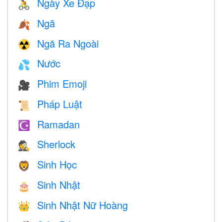
Ngày Xe Đạp
🚴
Ngã
🍂
Ngã Ra Ngoài
☢️
Nước
💦
Phim Emoji
🎥
Pháp Luật
📜
Ramadan
☪️
Sherlock
🕵️
Sinh Học
🦁
Sinh Nhật
🎂
Sinh Nhật Nữ Hoàng
👑