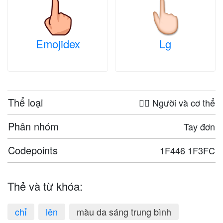
Emojidex
Lg
Thể loại
🤦‍♀️ Người và cơ thể
Phân nhóm
Tay đơn
Codepoints
1F446 1F3FC
Thẻ và từ khóa:
chỉ
lên
màu da sáng trung bình