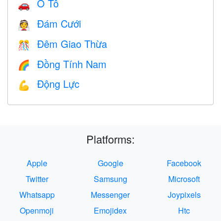
Ô Tô
🚗
Đám Cưới
👰
Đêm Giao Thừa
🎊
Đồng Tính Nam
🌈
Động Lực
💪
Platforms:
Apple
Google
Facebook
Twitter
Samsung
Microsoft
Whatsapp
Messenger
Joypixels
Openmoji
Emojidex
Htc