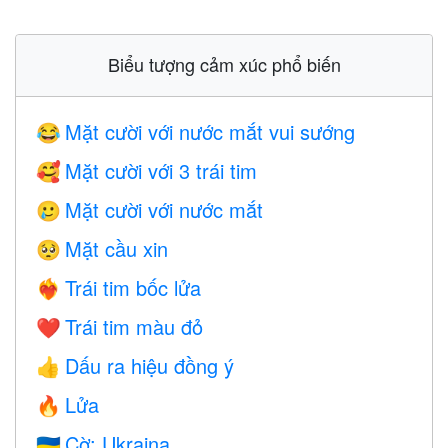
Biểu tượng cảm xúc phổ biến
Mặt cười với nước mắt vui sướng
😂
Mặt cười với 3 trái tim
🥰
Mặt cười với nước mắt
🥲
Mặt cầu xin
🥺
Trái tim bốc lửa
❤️‍🔥
Trái tim màu đỏ
❤️
Dấu ra hiệu đồng ý
👍
Lửa
🔥
Cờ: Ukraina
🇺🇦