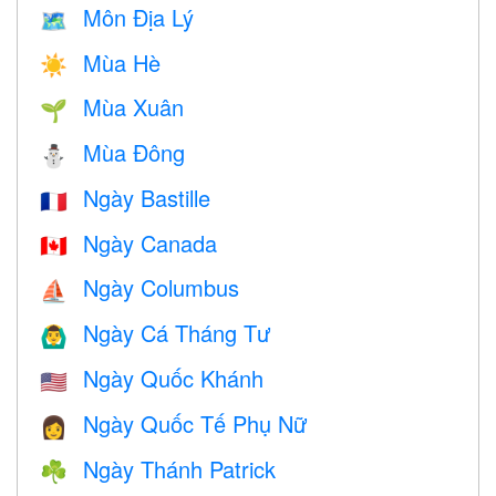
Môn Địa Lý
🗺
Mùa Hè
☀️
Mùa Xuân
🌱
Mùa Đông
⛄
Ngày Bastille
🇫🇷
Ngày Canada
🇨🇦
Ngày Columbus
⛵️
Ngày Cá Tháng Tư
🙆‍♂️
Ngày Quốc Khánh
🇺🇸
Ngày Quốc Tế Phụ Nữ
👩
Ngày Thánh Patrick
☘️