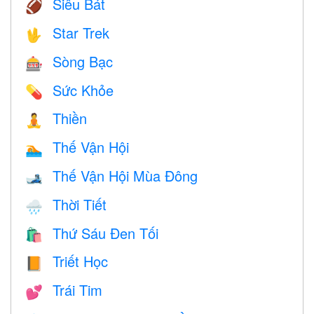
Siêu Bát
🏈
Star Trek
🖖
Sòng Bạc
🎰
Sức Khỏe
💊
Thiền
🧘
Thế Vận Hội
🏊
Thế Vận Hội Mùa Đông
🎿
Thời Tiết
🌧
Thứ Sáu Đen Tối
🛍
Triết Học
📙
Trái Tim
💕