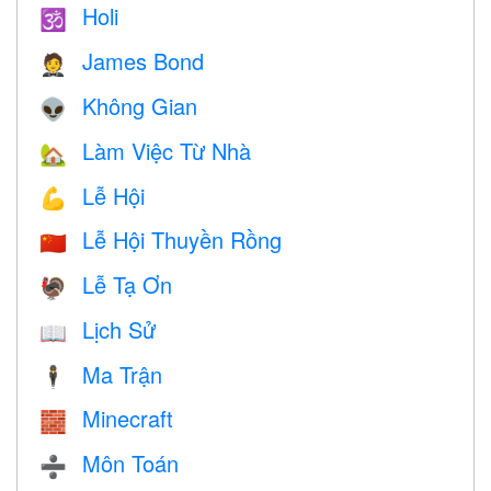
Holi
🕉
James Bond
🤵
Không Gian
👽
Làm Việc Từ Nhà
🏡
Lễ Hội
💪
Lễ Hội Thuyền Rồng
🇨🇳
Lễ Tạ Ơn
🦃
Lịch Sử
📖
Ma Trận
🕴️
Minecraft
🧱
Môn Toán
➗