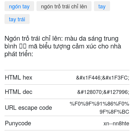
ngón tay
ngón trỏ trái chỉ lên
tay
tay trái
Ngón trỏ trái chỉ lên: màu da sáng trung
bình 👆🏼 mã biểu tượng cảm xúc cho nhà
phát triển:
HTML hex
&#x1F446;&#x1F3FC;
HTML dec
&#128070;&#127996;
%F0%9F%91%86%F0%
URL escape code
9F%8F%BC
Punycode
xn--nn8hte