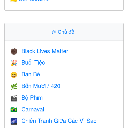
🎉
Chủ đề
Black Lives Matter
✊🏿
Buổi Tiệc
🎉
Bạn Bè
😄
Bốn Mươi / 420
🌿
Bộ Phim
🎬
Carnaval
🇧🇷
Chiến Tranh Giữa Các Vì Sao
🌌