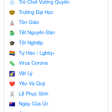
Trò Chơi Vương Quyền
❄️
Trường Đại Học
🤓
Tôn Giáo
⛪️
Tết Nguyên Đán
🐉
Tốt Nghiệp
🎓
Tự Hào / Lgbtq+
🏳️‍🌈
Virus Corona
🦠
Vật Lý
🌠
Yêu Và Quý
❤️️
Lễ Phục Sinh
🐰
Ngày Của Úc
🇦🇺