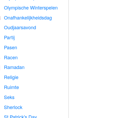
Olympische Winterspelen

Onafhankelijkheidsdag

Oudjaarsavond

Partij

Pasen

Racen

Ramadan
️
Religie
️
Ruimte

Seks

Sherlock
️
St Patrick's Day
️