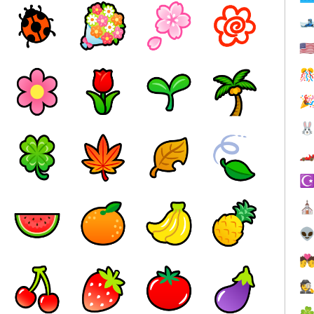

🇺




☪
⛪


🕵
☘