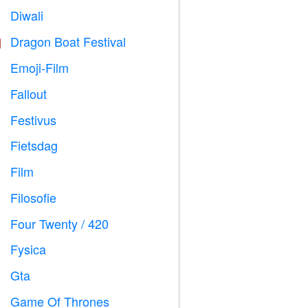
Diwali

Dragon Boat Festival

Emoji-Film

Fallout
️
Festivus

Fietsdag

Film

Filosofie

Four Twenty / 420

Fysica

Gta

Game Of Thrones
️