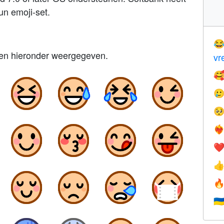
un emoji-set.

en hieronder weergegeven.
vr



❤️‍
❤


🇺