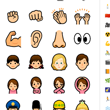

🇨

☢







❄