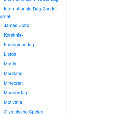
Internationale Dag Zonder

ternet
James Bond

Kerstmis-

Koninginnedag

Liefde
️
Matrix
️
Meditatie

Minecraft

Moederdag

Motivatie

Olympische Spelen
