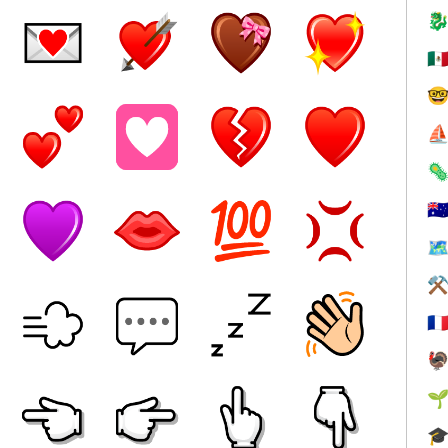

🇲

⛵

🇦
🗺
⚒
🇫


