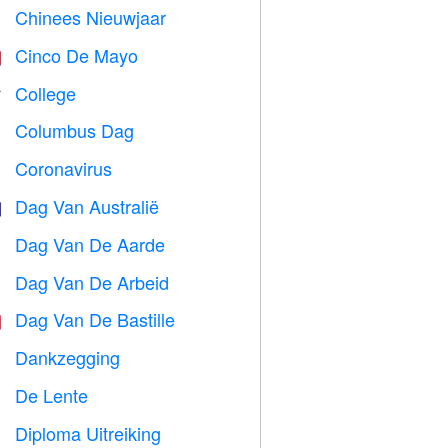
Chinees Nieuwjaar

Cinco De Mayo

College

Columbus Dag
️
Coronavirus

Dag Van Australië

Dag Van De Aarde
️
Dag Van De Arbeid
️
Dag Van De Bastille

Dankzegging

De Lente

Diploma Uitreiking
