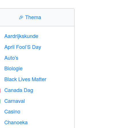
🎉
Thema
Aardrijkskunde

April Fool’S Day
️
Auto's

Biologie

Black Lives Matter

Canada Dag

Carnaval

Casino

Chanoeka
