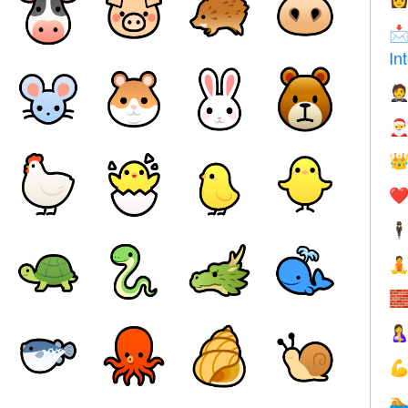

In



❤️
🕴




