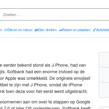
am
🐶
Dieren en natuur
🍩
Eten drinken
🚗
Reizen en plaatsen
🏀
Activitei
ie eerder bekend stond als J-Phone, had van
jis. Softbank had een enorme invloed op de
oor Apple was ontwikkeld. De originele emojiset
ibel te zijn met J-Phone, omdat de iPhone
nk toen deze voor het eerst werd uitgebracht.
 voornemen aan om over te stappen op Google
id 7.0 of later OS ondersteunen. Softbank heeft