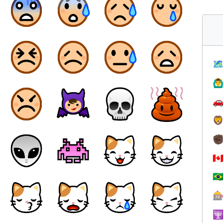

🙆‍♂


✊
🇨
🇧

