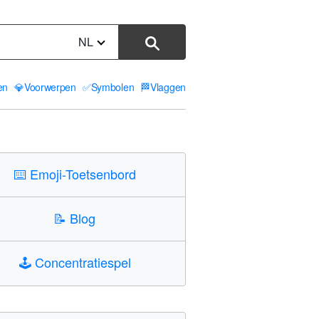
NL
ten
💎
Voorwerpen
✅
Symbolen
🏁
Vlaggen
⌨️
Emoji-Toetsenbord
📝
Blog
🕹️
Concentratiespel