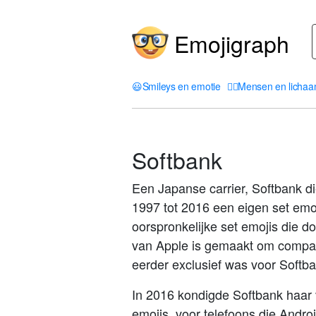
Emojigraph
😃
Smileys en emotie
🤦‍♀️
Mensen en licha
Softbank
Een Japanse carrier, Softbank d
1997 tot 2016 een eigen set emo
oorspronkelijke set emojis die d
van Apple is gemaakt om compat
eerder exclusief was voor Softba
In 2016 kondigde Softbank haar
emojis, voor telefoons die Andro