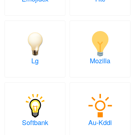
Lg
Mozilla
Softbank
Au-Kddi