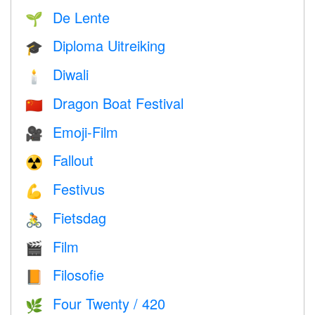
De Lente
🌱
Diploma Uitreiking
🎓
Diwali
🕯
Dragon Boat Festival
🇨🇳
Emoji-Film
🎥
Fallout
☢️
Festivus
💪
Fietsdag
🚴
Film
🎬
Filosofie
📙
Four Twenty / 420
🌿