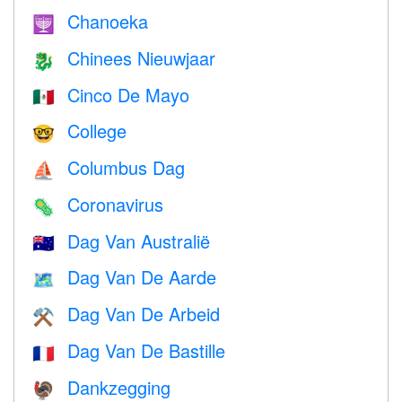
Chanoeka
🕎
Chinees Nieuwjaar
🐉
Cinco De Mayo
🇲🇽
College
🤓
Columbus Dag
⛵️
Coronavirus
🦠
Dag Van Australië
🇦🇺
Dag Van De Aarde
🗺️
Dag Van De Arbeid
⚒️
Dag Van De Bastille
🇫🇷
Dankzegging
🦃