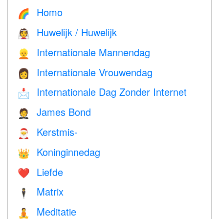
Homo
🌈
Huwelijk / Huwelijk
👰
Internationale Mannendag
👱
Internationale Vrouwendag
👩
Internationale Dag Zonder Internet
📩
James Bond
🤵
Kerstmis-
🎅
Koninginnedag
👑
Liefde
❤️️
Matrix
🕴️
Meditatie
🧘