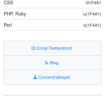
CSS
\01F4A1
PHP, Ruby
\u{1F4A1}
Perl
\x{1F4A1}
⌨️
Emoji-Toetsenbord
📝
Blog
🕹️
Concentratiespel