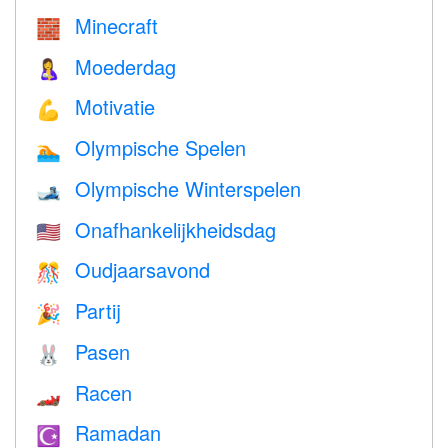
Minecraft
🧱
Moederdag
🤱
Motivatie
💪
Olympische Spelen
🏊
Olympische Winterspelen
🎿
Onafhankelijkheidsdag
🇺🇸
Oudjaarsavond
🎊
Partij
🎉
Pasen
🐰
Racen
🏎
Ramadan
☪️