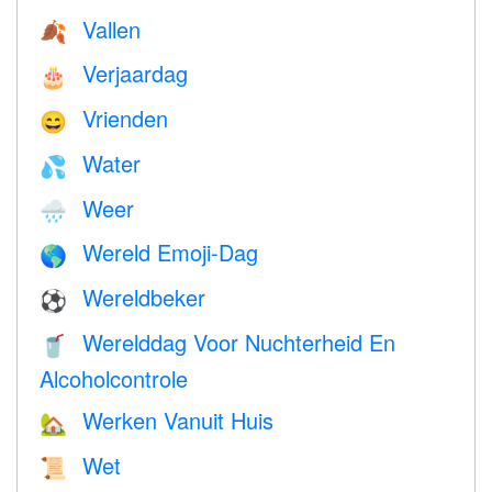
Vallen
🍂
Verjaardag
🎂
Vrienden
😄
Water
💦
Weer
🌧
Wereld Emoji-Dag
🌎
Wereldbeker
⚽
Werelddag Voor Nuchterheid En
🥤
Alcoholcontrole
Werken Vanuit Huis
🏡
Wet
📜