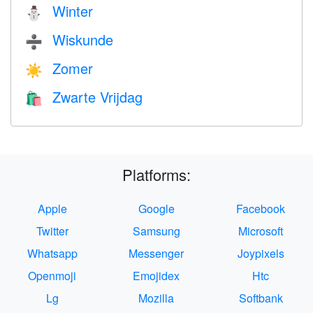
Winter
⛄
Wiskunde
➗
Zomer
☀️
Zwarte Vrijdag
🛍
Platforms:
Apple
Google
Facebook
Twitter
Samsung
Microsoft
Whatsapp
Messenger
Joypixels
Openmoji
Emojidex
Htc
Lg
Mozilla
Softbank