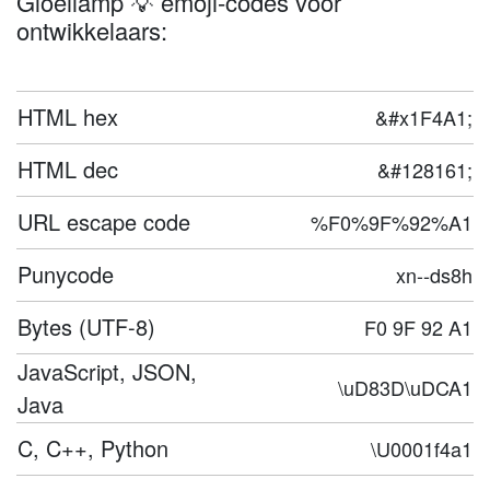
Gloeilamp 💡 emoji-codes voor
ontwikkelaars:
HTML hex
&#x1F4A1;
HTML dec
&#128161;
URL escape code
%F0%9F%92%A1
Punycode
xn--ds8h
Bytes (UTF-8)
F0 9F 92 A1
JavaScript, JSON,
\uD83D\uDCA1
Java
C, C++, Python
\U0001f4a1