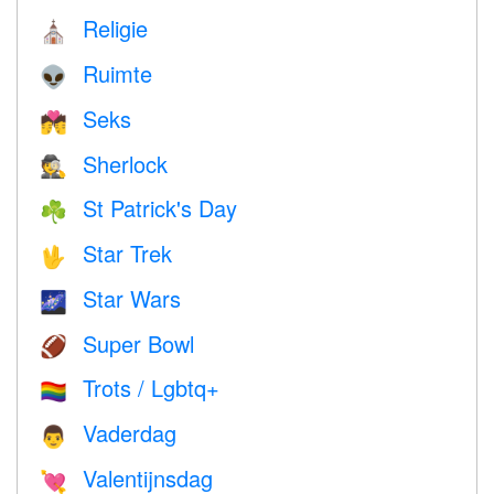
Religie
⛪️
Ruimte
👽
Seks
💏
Sherlock
🕵️
St Patrick's Day
☘️
Star Trek
🖖
Star Wars
🌌
Super Bowl
🏈
Trots / Lgbtq+
🏳️‍🌈
Vaderdag
👨
Valentijnsdag
💘