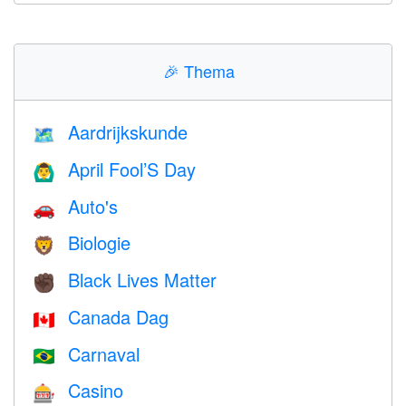
🎉
Thema
Aardrijkskunde
🗺
April Fool’S Day
🙆‍♂️
Auto's
🚗
Biologie
🦁
Black Lives Matter
✊🏿
Canada Dag
🇨🇦
Carnaval
🇧🇷
Casino
🎰