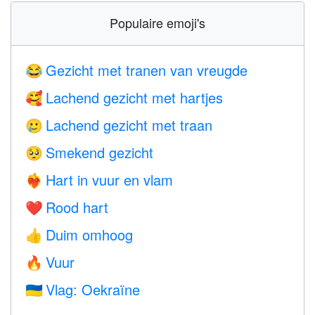
Populaire emoji's
Gezicht met tranen van vreugde
😂
Lachend gezicht met hartjes
🥰
Lachend gezicht met traan
🥲
Smekend gezicht
🥺
Hart in vuur en vlam
❤️‍🔥
Rood hart
❤️
Duim omhoog
👍
Vuur
🔥
Vlag: Oekraïne
🇺🇦