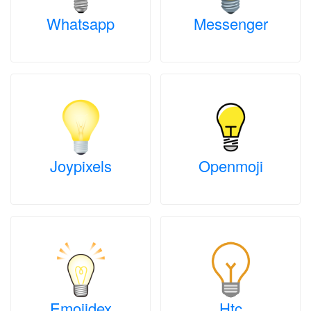
Whatsapp
Messenger
Joypixels
Openmoji
Emojidex
Htc