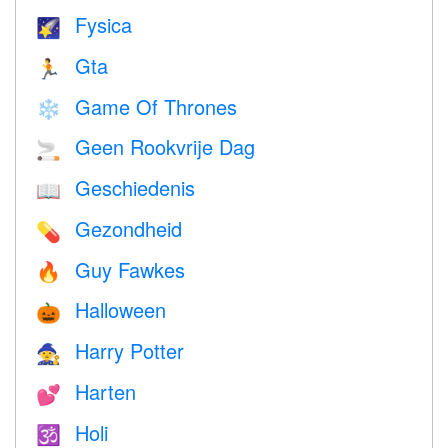
Fysica
🌠
Gta
🏃
Game Of Thrones
❄️
Geen Rookvrije Dag
🚬
Geschiedenis
📖
Gezondheid
💊
Guy Fawkes
🔥
Halloween
🎃
Harry Potter
🧙
Harten
💕
Holi
🕉