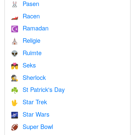
Pasen
🐰
Racen
🏎
Ramadan
☪️
Religie
⛪️
Ruimte
👽
Seks
💏
Sherlock
🕵️
St Patrick's Day
☘️
Star Trek
🖖
Star Wars
🌌
Super Bowl
🏈