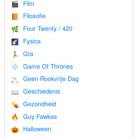
Film
🎬
Filosofie
📙
Four Twenty / 420
🌿
Fysica
🌠
Gta
🏃
Game Of Thrones
❄️
Geen Rookvrije Dag
🚬
Geschiedenis
📖
Gezondheid
💊
Guy Fawkes
🔥
Halloween
🎃