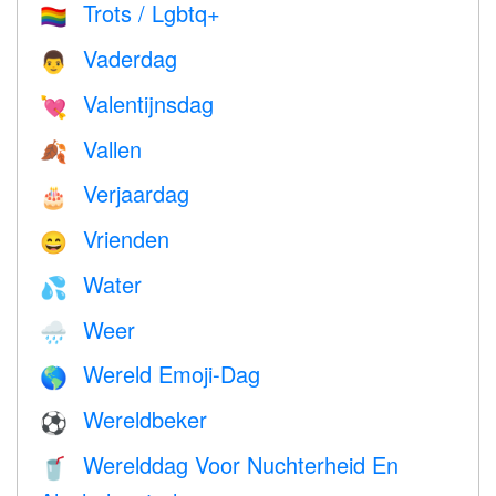
Trots / Lgbtq+
🏳️‍🌈
Vaderdag
👨
Valentijnsdag
💘
Vallen
🍂
Verjaardag
🎂
Vrienden
😄
Water
💦
Weer
🌧
Wereld Emoji-Dag
🌎
Wereldbeker
⚽
Werelddag Voor Nuchterheid En
🥤