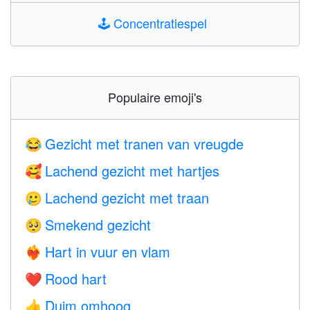
🕹️
Concentratiespel
Populaire emoji's
Gezicht met tranen van vreugde
😂
Lachend gezicht met hartjes
🥰
Lachend gezicht met traan
🥲
Smekend gezicht
🥺
Hart in vuur en vlam
❤️‍🔥
Rood hart
❤️
Duim omhoog
👍