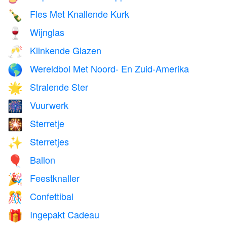
Fles Met Knallende Kurk
🍾
Wijnglas
🍷
Klinkende Glazen
🥂
Wereldbol Met Noord- En Zuid-Amerika
🌎
Stralende Ster
🌟
Vuurwerk
🎆
Sterretje
🎇
Sterretjes
✨
Ballon
🎈
Feestknaller
🎉
Confettibal
🎊
Ingepakt Cadeau
🎁