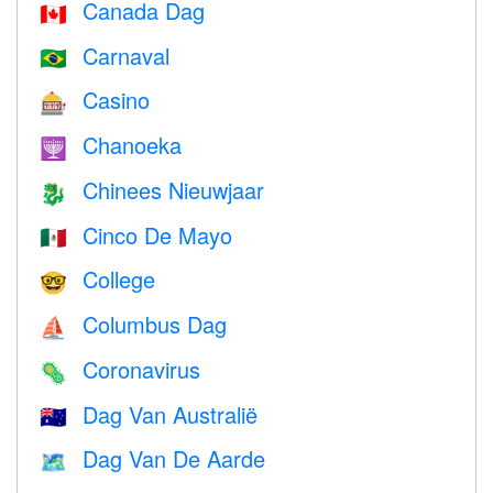
Canada Dag
🇨🇦
Carnaval
🇧🇷
Casino
🎰
Chanoeka
🕎
Chinees Nieuwjaar
🐉
Cinco De Mayo
🇲🇽
College
🤓
Columbus Dag
⛵️
Coronavirus
🦠
Dag Van Australië
🇦🇺
Dag Van De Aarde
🗺️