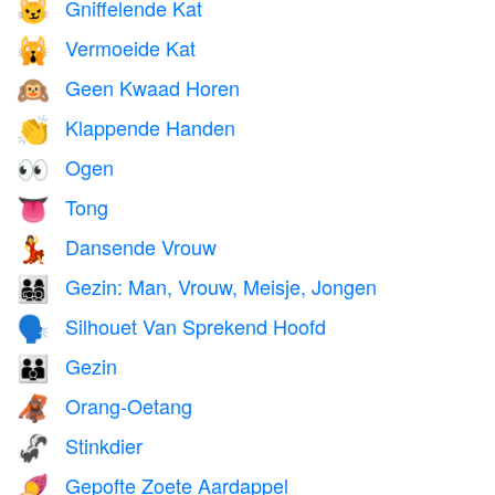
Gniffelende Kat
😼
Vermoeide Kat
🙀
Geen Kwaad Horen
🙉
Klappende Handen
👏
Ogen
👀
Tong
👅
Dansende Vrouw
💃
Gezin: Man, Vrouw, Meisje, Jongen
👨‍👩‍👧‍👦
Silhouet Van Sprekend Hoofd
🗣️
Gezin
👪
Orang-Oetang
🦧
Stinkdier
🦨
Gepofte Zoete Aardappel
🍠