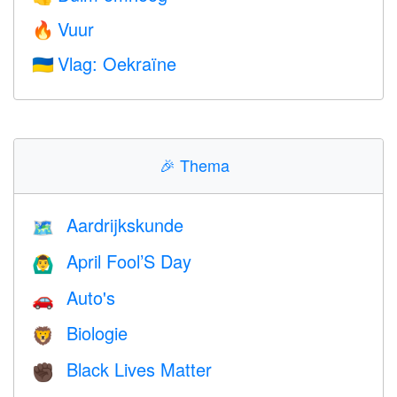
Vuur
🔥
Vlag: Oekraïne
🇺🇦
🎉
Thema
Aardrijkskunde
🗺
April Fool’S Day
🙆‍♂️
Auto's
🚗
Biologie
🦁
Black Lives Matter
✊🏿