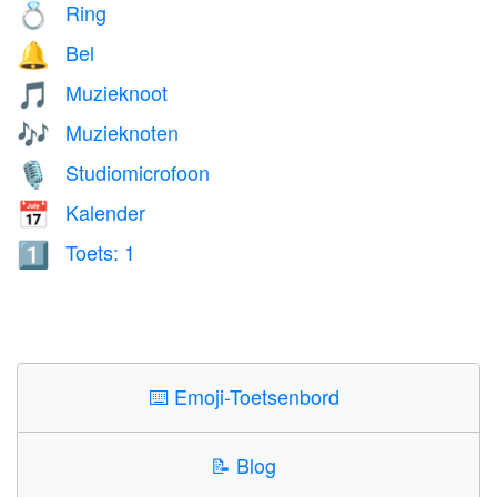
Ring
💍
Bel
🔔
Muzieknoot
🎵
Muzieknoten
🎶
Studiomicrofoon
🎙️
Kalender
📅
Toets: 1
1️⃣
⌨️
Emoji-Toetsenbord
📝
Blog