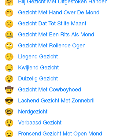
Blij Gezicht Met Uitgestoken Handen
🤗
Gezicht Met Hand Over De Mond
🤭
Gezicht Dat Tot Stilte Maant
🤫
Gezicht Met Een Rits Als Mond
🤐
Gezicht Met Rollende Ogen
🙄
Liegend Gezicht
🤥
Kwijlend Gezicht
🤤
Duizelig Gezicht
😵
Gezicht Met Cowboyhoed
🤠
Lachend Gezicht Met Zonnebril
😎
Nerdgezicht
🤓
Verbaasd Gezicht
😲
Fronsend Gezicht Met Open Mond
😦