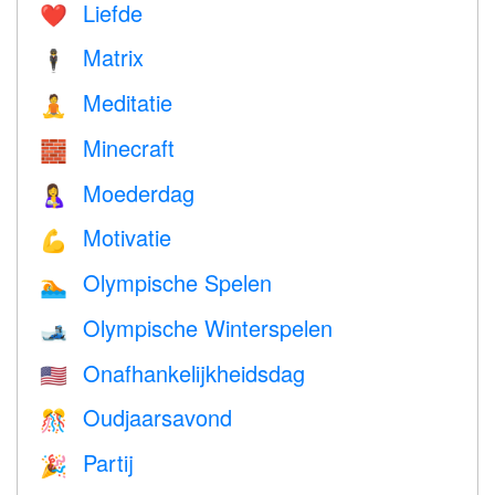
Liefde
❤️️
Matrix
🕴️
Meditatie
🧘
Minecraft
🧱
Moederdag
🤱
Motivatie
💪
Olympische Spelen
🏊
Olympische Winterspelen
🎿
Onafhankelijkheidsdag
🇺🇸
Oudjaarsavond
🎊
Partij
🎉