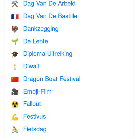
Dag Van De Arbeid
⚒️
Dag Van De Bastille
🇫🇷
Dankzegging
🦃
De Lente
🌱
Diploma Uitreiking
🎓
Diwali
🕯
Dragon Boat Festival
🇨🇳
Emoji-Film
🎥
Fallout
☢️
Festivus
💪
Fietsdag
🚴