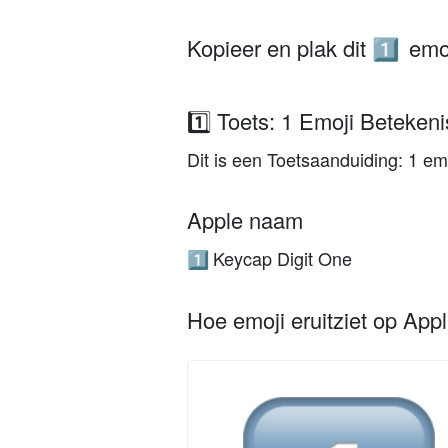
Kopieer en plak dit
emoj
1️⃣
1️⃣ Toets: 1 Emoji Betekeni
Dit is een Toetsaanduiding: 1 emo
Apple naam
Keycap Digit One
1️⃣
Hoe emoji eruitziet op App