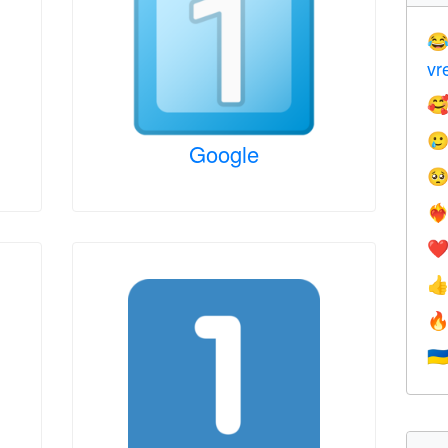

vr


Google

❤️‍
❤


🇺