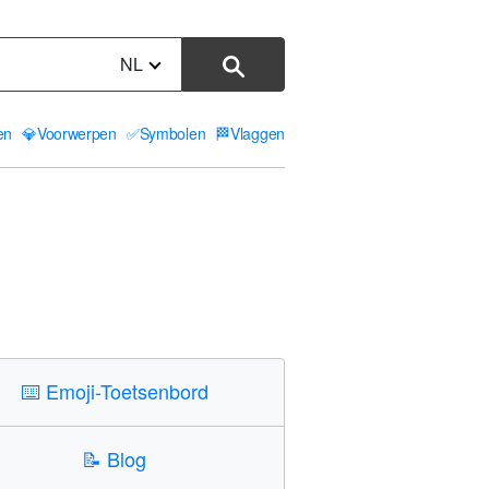
NL
ten
💎
Voorwerpen
✅
Symbolen
🏁
Vlaggen
⌨️
Emoji-Toetsenbord
📝
Blog