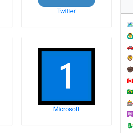
Twitter

🙆‍♂


✊
🇨
🇧

Microsoft

