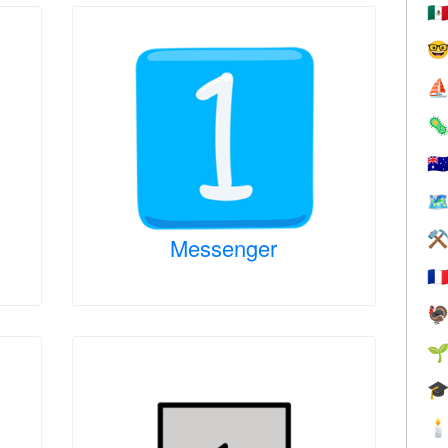
🇲

⛵

🇦
🗺
⚒
Messenger
🇫



