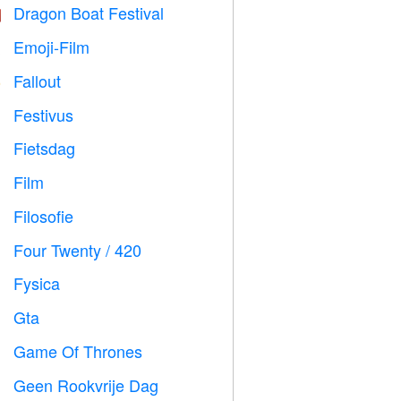
Dragon Boat Festival

Emoji-Film

Fallout
️
Festivus

Fietsdag

Film

Filosofie

Four Twenty / 420

Fysica

Gta

Game Of Thrones
️
Geen Rookvrije Dag
