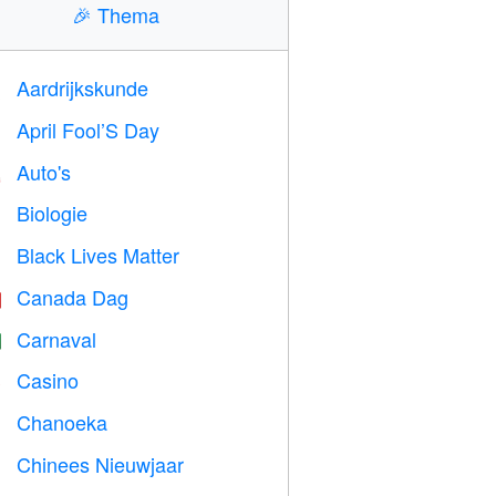
🎉
Thema
Aardrijkskunde

April Fool’S Day
️
Auto's

Biologie

Black Lives Matter

Canada Dag

Carnaval

Casino

Chanoeka

Chinees Nieuwjaar
