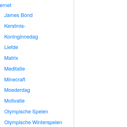
ternet
James Bond

Kerstmis-

Koninginnedag

Liefde
️
Matrix
️
Meditatie

Minecraft

Moederdag

Motivatie

Olympische Spelen

Olympische Winterspelen
