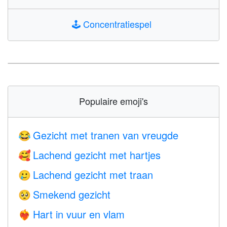
🕹️
Concentratiespel
Populaire emoji's
Gezicht met tranen van vreugde
😂
Lachend gezicht met hartjes
🥰
Lachend gezicht met traan
🥲
Smekend gezicht
🥺
Hart in vuur en vlam
❤️‍🔥