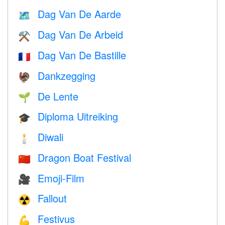
Dag Van De Aarde
🗺️
Dag Van De Arbeid
⚒️
Dag Van De Bastille
🇫🇷
Dankzegging
🦃
De Lente
🌱
Diploma Uitreiking
🎓
Diwali
🕯
Dragon Boat Festival
🇨🇳
Emoji-Film
🎥
Fallout
☢️
Festivus
💪