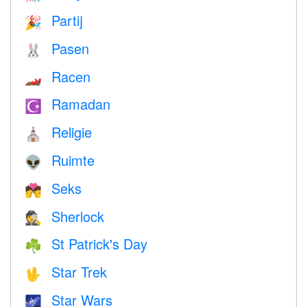
Partij
🎉
Pasen
🐰
Racen
🏎
Ramadan
☪️
Religie
⛪️
Ruimte
👽
Seks
💏
Sherlock
🕵️
St Patrick's Day
☘️
Star Trek
🖖
Star Wars
🌌