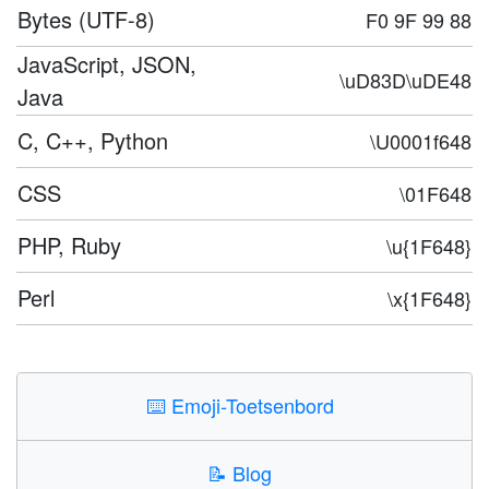
Bytes (UTF-8)
F0 9F 99 88
JavaScript, JSON,
\uD83D\uDE48
Java
C, C++, Python
\U0001f648
CSS
\01F648
PHP, Ruby
\u{1F648}
Perl
\x{1F648}
⌨️
Emoji-Toetsenbord
📝
Blog