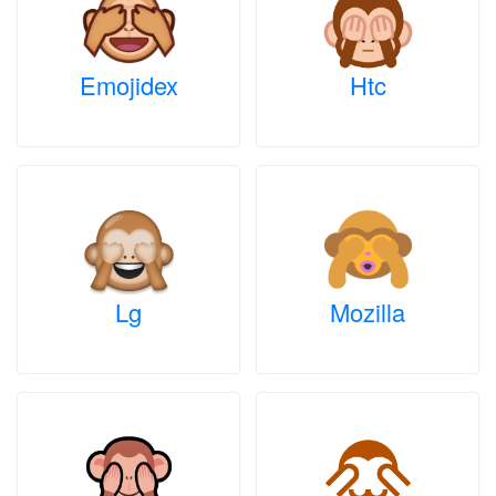
Emojidex
Htc
Lg
Mozilla