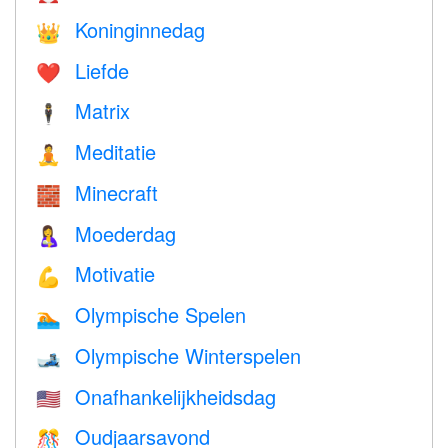
Koninginnedag
👑
Liefde
❤️️
Matrix
🕴️
Meditatie
🧘
Minecraft
🧱
Moederdag
🤱
Motivatie
💪
Olympische Spelen
🏊
Olympische Winterspelen
🎿
Onafhankelijkheidsdag
🇺🇸
Oudjaarsavond
🎊