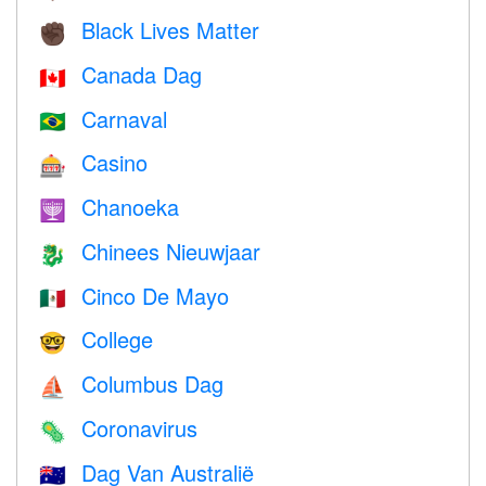
Black Lives Matter
✊🏿
Canada Dag
🇨🇦
Carnaval
🇧🇷
Casino
🎰
Chanoeka
🕎
Chinees Nieuwjaar
🐉
Cinco De Mayo
🇲🇽
College
🤓
Columbus Dag
⛵️
Coronavirus
🦠
Dag Van Australië
🇦🇺