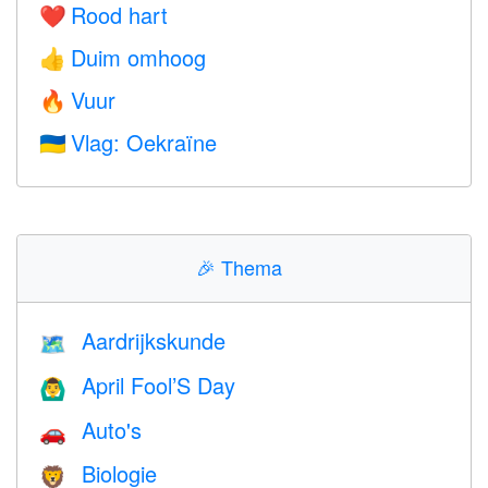
Rood hart
❤️
Duim omhoog
👍
Vuur
🔥
Vlag: Oekraïne
🇺🇦
🎉
Thema
Aardrijkskunde
🗺
April Fool’S Day
🙆‍♂️
Auto's
🚗
Biologie
🦁