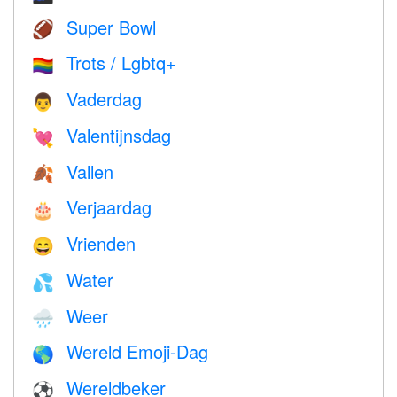
Super Bowl
🏈
Trots / Lgbtq+
🏳️‍🌈
Vaderdag
👨
Valentijnsdag
💘
Vallen
🍂
Verjaardag
🎂
Vrienden
😄
Water
💦
Weer
🌧
Wereld Emoji-Dag
🌎
Wereldbeker
⚽