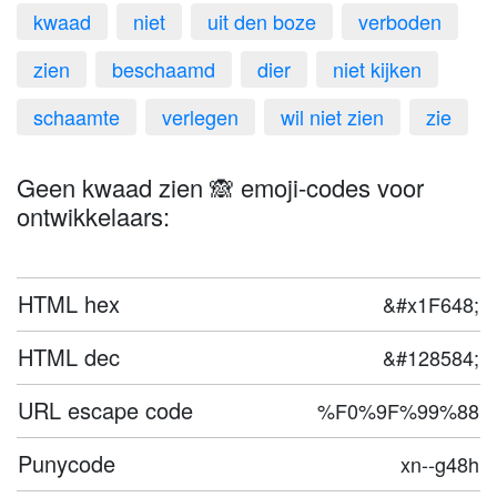
kwaad
niet
uit den boze
verboden
zien
beschaamd
dier
niet kijken
schaamte
verlegen
wil niet zien
zie
Geen kwaad zien 🙈 emoji-codes voor
ontwikkelaars:
HTML hex
&#x1F648;
HTML dec
&#128584;
URL escape code
%F0%9F%99%88
Punycode
xn--g48h