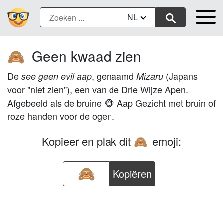
NL
Geen kwaad zien
🙈
De
, genaamd
(Japans
see geen evil
aap
Mizaru
voor "niet zien"), een van de Drie Wijze Apen.
Afgebeeld als de bruine 🐵 Aap Gezicht met bruin of
roze handen voor de ogen.
Kopieer en plak dit
emoji:
🙈
Kopiëren