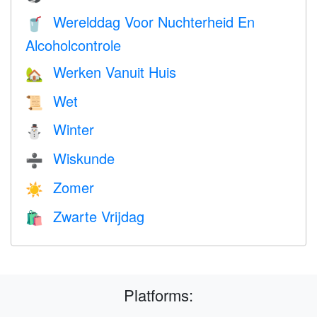
Werelddag Voor Nuchterheid En
🥤
Alcoholcontrole
Werken Vanuit Huis
🏡
Wet
📜
Winter
⛄
Wiskunde
➗
Zomer
☀️
Zwarte Vrijdag
🛍
Platforms: