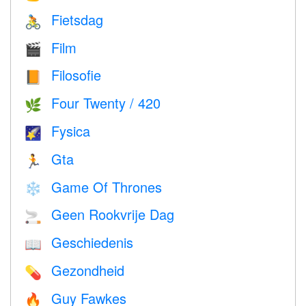
Fietsdag
🚴
Film
🎬
Filosofie
📙
Four Twenty / 420
🌿
Fysica
🌠
Gta
🏃
Game Of Thrones
❄️
Geen Rookvrije Dag
🚬
Geschiedenis
📖
Gezondheid
💊
Guy Fawkes
🔥