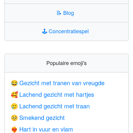
📝
Blog
🕹️
Concentratiespel
Populaire emoji's
Gezicht met tranen van vreugde
😂
Lachend gezicht met hartjes
🥰
Lachend gezicht met traan
🥲
Smekend gezicht
🥺
Hart in vuur en vlam
❤️‍🔥