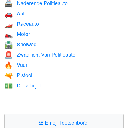
Naderende Politieauto
🚔
Auto
🚗
Raceauto
🏎️
Motor
🏍️
Snelweg
🛣️
Zwaailicht Van Politieauto
🚨
Vuur
🔥
Pistool
🔫
Dollarbiljet
💵
⌨️
Emoji-Toetsenbord