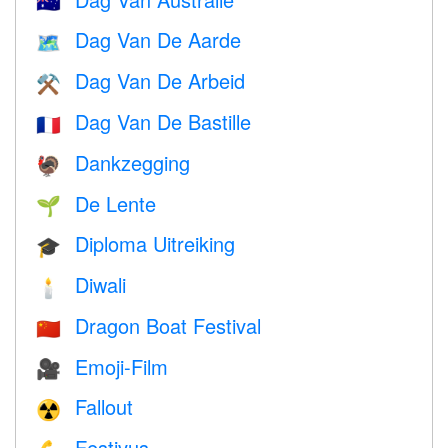
🇦🇺
Dag Van De Aarde
🗺️
Dag Van De Arbeid
⚒️
Dag Van De Bastille
🇫🇷
Dankzegging
🦃
De Lente
🌱
Diploma Uitreiking
🎓
Diwali
🕯
Dragon Boat Festival
🇨🇳
Emoji-Film
🎥
Fallout
☢️
Festivus