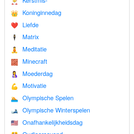
Kerstmis-
🎅
Koninginnedag
👑
Liefde
❤️️
Matrix
🕴️
Meditatie
🧘
Minecraft
🧱
Moederdag
🤱
Motivatie
💪
Olympische Spelen
🏊
Olympische Winterspelen
🎿
Onafhankelijkheidsdag
🇺🇸