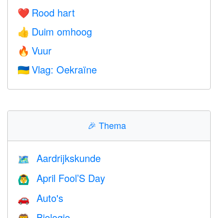
Rood hart
❤️
Duim omhoog
👍
Vuur
🔥
Vlag: Oekraïne
🇺🇦
🎉
Thema
Aardrijkskunde
🗺
April Fool’S Day
🙆‍♂️
Auto's
🚗
Biologie