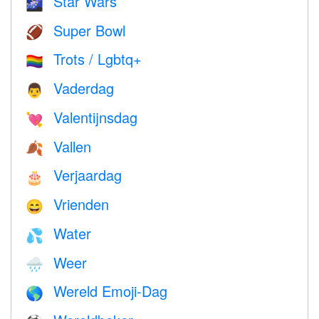
Star Wars
🌌
Super Bowl
🏈
Trots / Lgbtq+
🏳️‍🌈
Vaderdag
👨
Valentijnsdag
💘
Vallen
🍂
Verjaardag
🎂
Vrienden
😄
Water
💦
Weer
🌧
Wereld Emoji-Dag
🌎