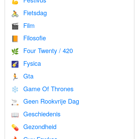
💪
Fietsdag
🚴
Film
🎬
Filosofie
📙
Four Twenty / 420
🌿
Fysica
🌠
Gta
🏃
Game Of Thrones
❄️
Geen Rookvrije Dag
🚬
Geschiedenis
📖
Gezondheid
💊