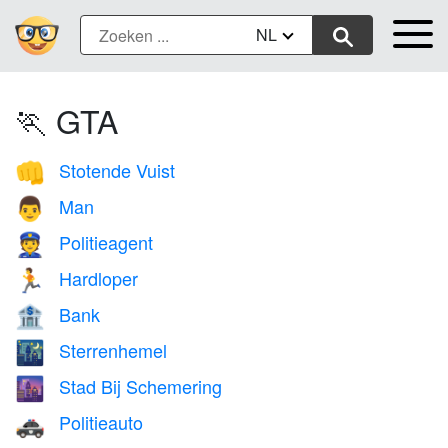
NL
🏃 GTA
Stotende Vuist
👊
Man
👨
Politieagent
👮
Hardloper
🏃
Bank
🏦
Sterrenhemel
🌃
Stad Bij Schemering
🌆
Politieauto
🚓