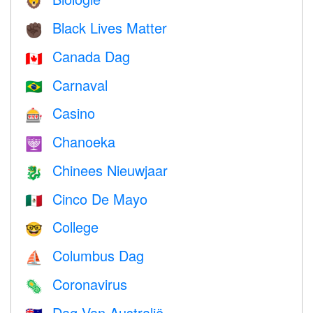
🦁
Black Lives Matter
✊🏿
Canada Dag
🇨🇦
Carnaval
🇧🇷
Casino
🎰
Chanoeka
🕎
Chinees Nieuwjaar
🐉
Cinco De Mayo
🇲🇽
College
🤓
Columbus Dag
⛵️
Coronavirus
🦠
Dag Van Australië