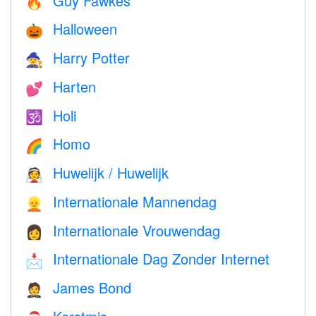
Guy Fawkes
🔥
Halloween
🎃
Harry Potter
🧙
Harten
💕
Holi
🕉
Homo
🌈
Huwelijk / Huwelijk
👰
Internationale Mannendag
👱
Internationale Vrouwendag
👩
Internationale Dag Zonder Internet
📩
James Bond
🤵