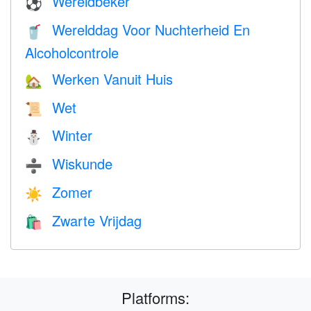
Wereldbeker
⚽
Werelddag Voor Nuchterheid En
🥤
Alcoholcontrole
Werken Vanuit Huis
🏡
Wet
📜
Winter
⛄
Wiskunde
➗
Zomer
☀️
Zwarte Vrijdag
🛍
Platforms: