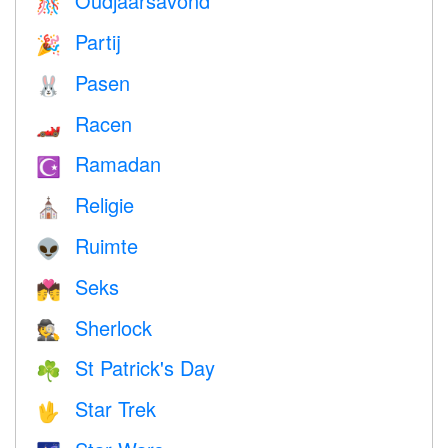
Oudjaarsavond
🎊
Partij
🎉
Pasen
🐰
Racen
🏎
Ramadan
☪️
Religie
⛪️
Ruimte
👽
Seks
💏
Sherlock
🕵️
St Patrick's Day
☘️
Star Trek
🖖