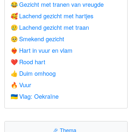
Gezicht met tranen van vreugde
😂
Lachend gezicht met hartjes
🥰
Lachend gezicht met traan
🥲
Smekend gezicht
🥺
Hart in vuur en vlam
❤️‍🔥
Rood hart
❤️
Duim omhoog
👍
Vuur
🔥
Vlag: Oekraïne
🇺🇦
🎉
Thema