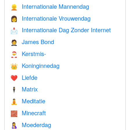
Internationale Mannendag
👱
Internationale Vrouwendag
👩
Internationale Dag Zonder Internet
📩
James Bond
🤵
Kerstmis-
🎅
Koninginnedag
👑
Liefde
❤️️
Matrix
🕴️
Meditatie
🧘
Minecraft
🧱
Moederdag
🤱