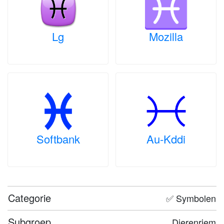
Lg
Mozilla
Softbank
Au-Kddi
Categorie
✅ Symbolen
Subgroep
Dierenriem