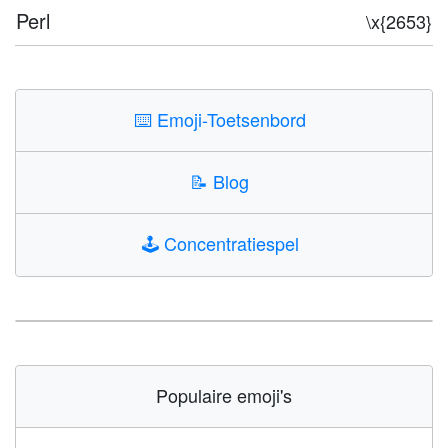
Perl
\x{2653}
⌨️
Emoji-Toetsenbord
📝
Blog
🕹️
Concentratiespel
Populaire emoji's