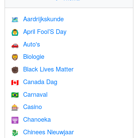
Aardrijkskunde
🗺
April Fool’S Day
🙆‍♂️
Auto's
🚗
Biologie
🦁
Black Lives Matter
✊🏿
Canada Dag
🇨🇦
Carnaval
🇧🇷
Casino
🎰
Chanoeka
🕎
Chinees Nieuwjaar
🐉