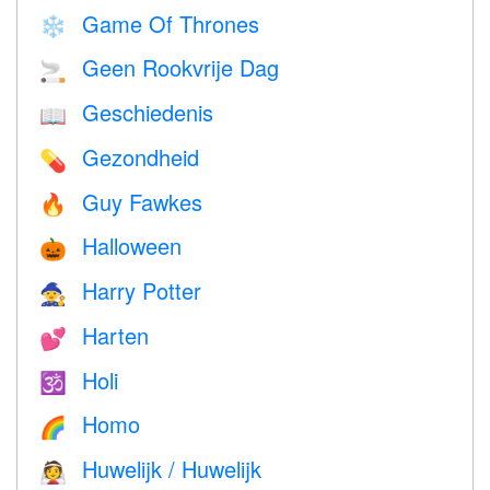
Game Of Thrones
❄️
Geen Rookvrije Dag
🚬
Geschiedenis
📖
Gezondheid
💊
Guy Fawkes
🔥
Halloween
🎃
Harry Potter
🧙
Harten
💕
Holi
🕉
Homo
🌈
Huwelijk / Huwelijk
👰