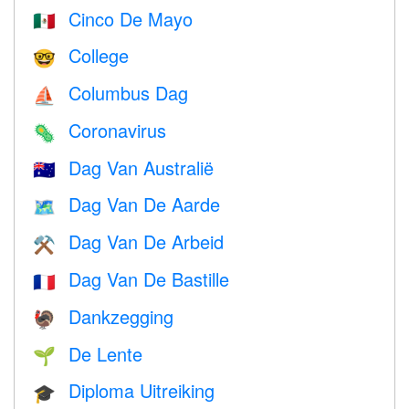
Cinco De Mayo
🇲🇽
College
🤓
Columbus Dag
⛵️
Coronavirus
🦠
Dag Van Australië
🇦🇺
Dag Van De Aarde
🗺️
Dag Van De Arbeid
⚒️
Dag Van De Bastille
🇫🇷
Dankzegging
🦃
De Lente
🌱
Diploma Uitreiking
🎓