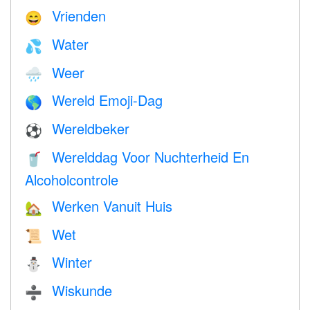
Vrienden
😄
Water
💦
Weer
🌧
Wereld Emoji-Dag
🌎
Wereldbeker
⚽
Werelddag Voor Nuchterheid En
🥤
Alcoholcontrole
Werken Vanuit Huis
🏡
Wet
📜
Winter
⛄
Wiskunde
➗