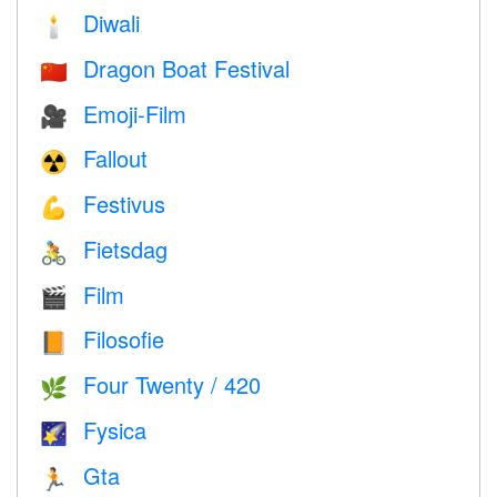
Diwali
🕯
Dragon Boat Festival
🇨🇳
Emoji-Film
🎥
Fallout
☢️
Festivus
💪
Fietsdag
🚴
Film
🎬
Filosofie
📙
Four Twenty / 420
🌿
Fysica
🌠
Gta
🏃