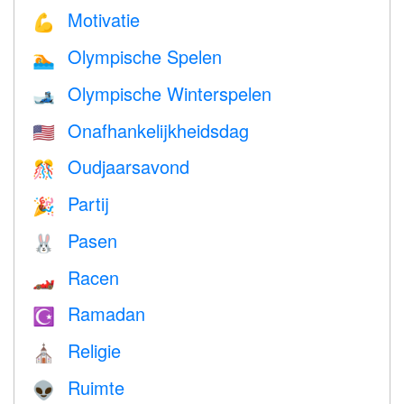
Motivatie
💪
Olympische Spelen
🏊
Olympische Winterspelen
🎿
Onafhankelijkheidsdag
🇺🇸
Oudjaarsavond
🎊
Partij
🎉
Pasen
🐰
Racen
🏎
Ramadan
☪️
Religie
⛪️
Ruimte
👽