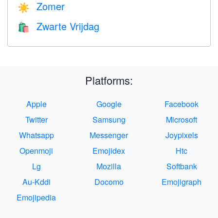
Zomer
☀️
Zwarte Vrijdag
🛍
Platforms:
Apple
Google
Facebook
Twitter
Samsung
Microsoft
Whatsapp
Messenger
Joypixels
Openmoji
Emojidex
Htc
Lg
Mozilla
Softbank
Au-Kddi
Docomo
Emojigraph
Emojipedia