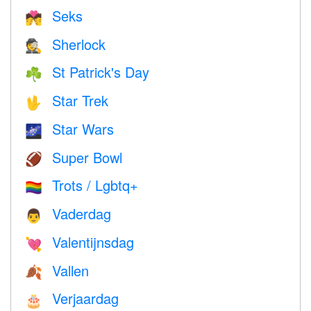
Seks
💏
Sherlock
🕵️
St Patrick's Day
☘️
Star Trek
🖖
Star Wars
🌌
Super Bowl
🏈
Trots / Lgbtq+
🏳️‍🌈
Vaderdag
👨
Valentijnsdag
💘
Vallen
🍂
Verjaardag
🎂