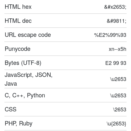
HTML hex
&#x2653;
HTML dec
&#9811;
URL escape code
%E2%99%93
Punycode
xn--x5h
Bytes (UTF-8)
E2 99 93
JavaScript, JSON,
\u2653
Java
C, C++, Python
\u2653
CSS
\2653
PHP, Ruby
\u{2653}