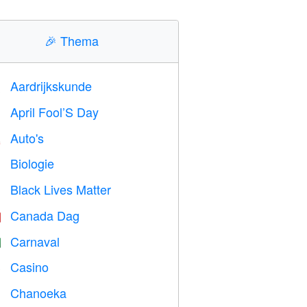
🎉
Thema
Aardrijkskunde

April Fool’S Day
️
Auto's

Biologie

Black Lives Matter

Canada Dag

Carnaval

Casino

Chanoeka
