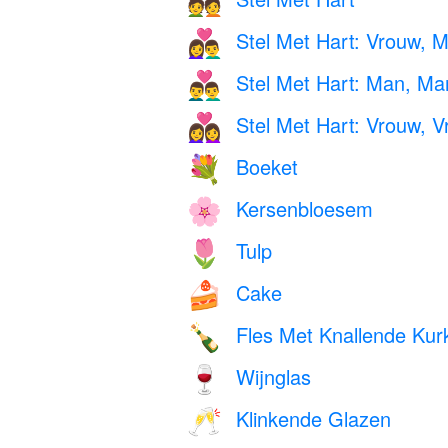
💑
Stel Met Hart: Vrouw, 
👩‍❤️‍👨
Stel Met Hart: Man, Ma
👨‍❤️‍👨
Stel Met Hart: Vrouw, 
👩‍❤️‍👩
Boeket
💐
Kersenbloesem
🌸
Tulp
🌷
Cake
🍰
Fles Met Knallende Kur
🍾
Wijnglas
🍷
Klinkende Glazen
🥂