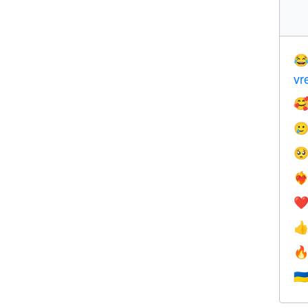

vr



❤️‍
❤


🇺