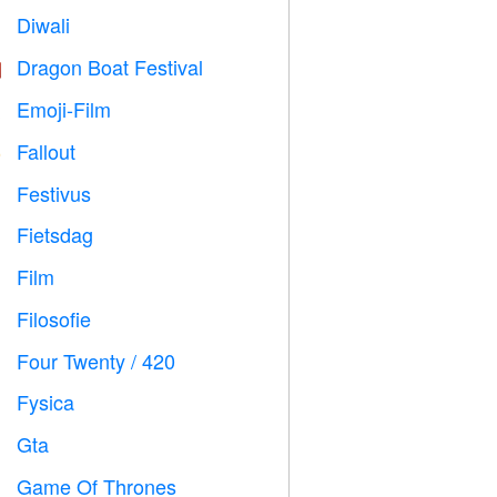
Diwali

Dragon Boat Festival

Emoji-Film

Fallout
️
Festivus

Fietsdag

Film

Filosofie

Four Twenty / 420

Fysica

Gta

Game Of Thrones
️