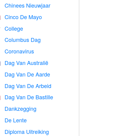
Chinees Nieuwjaar

Cinco De Mayo

College

Columbus Dag
️
Coronavirus

Dag Van Australië

Dag Van De Aarde
️
Dag Van De Arbeid
️
Dag Van De Bastille

Dankzegging

De Lente

Diploma Uitreiking
