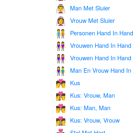
Man Met Sluier
👰‍♂️
Vrouw Met Sluier
👰‍♀️
Personen Hand In Han
🧑‍🤝‍🧑
Vrouwen Hand In Hand
👭
Vrouwen Hand In Hand
👭
Man En Vrouw Hand In
👫
Kus
💏
Kus: Vrouw, Man
👩‍❤️‍💋‍👨
Kus: Man, Man
👨‍❤️‍💋‍👨
Kus: Vrouw, Vrouw
👩‍❤️‍💋‍👩
Stel Met Hart