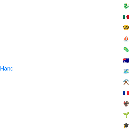

🇲

d
⛵

🇦
 Hand
🗺
⚒
🇫


