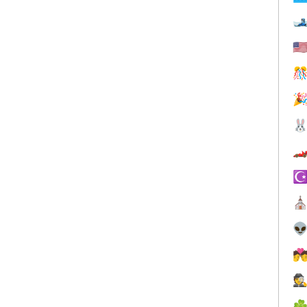

🇺




☪
⛪


🕵
☘