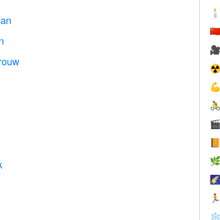

Man
🇨
n

Vrouw
☢





k


❄