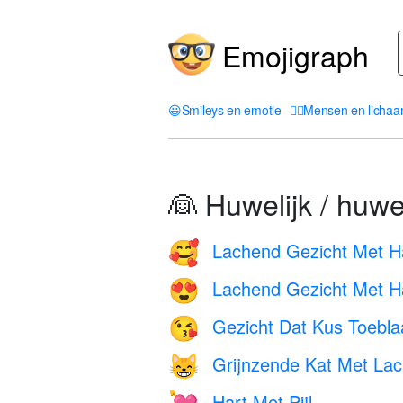
Emojigraph
😃
Smileys en emotie
🤦‍♀️
Mensen en licha
👰 Huwelijk / huwel
Lachend Gezicht Met Ha
🥰
Lachend Gezicht Met H
😍
Gezicht Dat Kus Toebla
😘
Grijnzende Kat Met La
😸
Hart Met Pijl