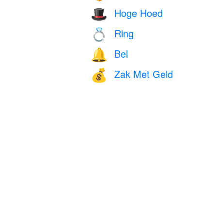
Hoge Hoed
🎩
Ring
💍
Bel
🔔
Zak Met Geld
💰