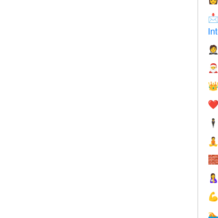

In



❤️
🕴




