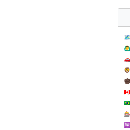

🙆‍♂


✊
🇨
🇧

