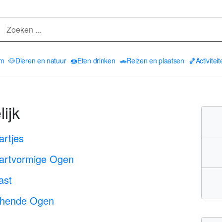
am
🐶
Dieren en natuur
🍩
Eten drinken
🚗
Reizen en plaatsen
🏀
Activitei
ijk
rtjes
artvormige Ogen
ast
chende Ogen