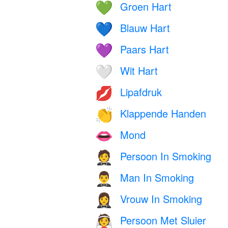
Groen Hart
💚
Blauw Hart
💙
Paars Hart
💜
Wit Hart
🤍
Lipafdruk
💋
Klappende Handen
👏
Mond
👄
Persoon In Smoking
🤵
Man In Smoking
🤵‍♂️
Vrouw In Smoking
🤵‍♀️
Persoon Met Sluier
👰