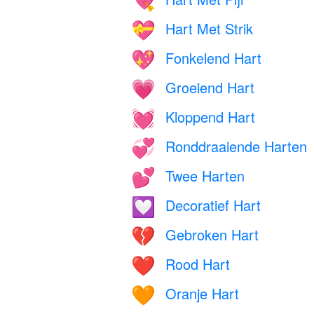
💘
Hart Met Strik
💝
Fonkelend Hart
💖
Groeiend Hart
💗
Kloppend Hart
💓
Ronddraaiende Harten
💞
Twee Harten
💕
Decoratief Hart
💟
Gebroken Hart
💔
Rood Hart
❤️
Oranje Hart
🧡