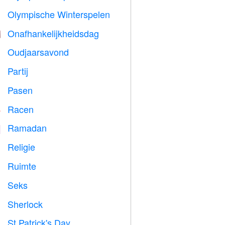
Olympische Winterspelen

Onafhankelijkheidsdag

Oudjaarsavond

Partij

Pasen

Racen

Ramadan
️
Religie
️
Ruimte

Seks

Sherlock
️
St Patrick's Day
️