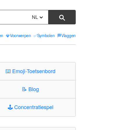
NL
ten
💎
Voorwerpen
✅
Symbolen
🏁
Vlaggen
⌨️
Emoji-Toetsenbord
📝
Blog
🕹️
Concentratiespel