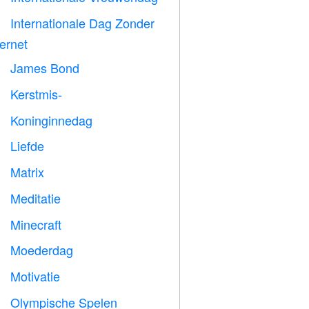
Internationale Dag Zonder

ternet
James Bond

Kerstmis-

Koninginnedag

Liefde
️
Matrix
️
Meditatie

Minecraft

Moederdag

Motivatie

Olympische Spelen
