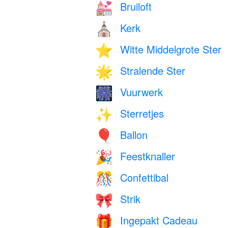
Bruiloft
💒
Kerk
⛪
Witte Middelgrote Ster
⭐
Stralende Ster
🌟
Vuurwerk
🎆
Sterretjes
✨
Ballon
🎈
Feestknaller
🎉
Confettibal
🎊
Strik
🎀
Ingepakt Cadeau
🎁