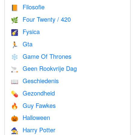
Filosofie
📙
Four Twenty / 420
🌿
Fysica
🌠
Gta
🏃
Game Of Thrones
❄️
Geen Rookvrije Dag
🚬
Geschiedenis
📖
Gezondheid
💊
Guy Fawkes
🔥
Halloween
🎃
Harry Potter
🧙