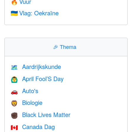
Vuur
🔥
Vlag: Oekraïne
🇺🇦
🎉
Thema
Aardrijkskunde
🗺
April Fool’S Day
🙆‍♂️
Auto's
🚗
Biologie
🦁
Black Lives Matter
✊🏿
Canada Dag
🇨🇦