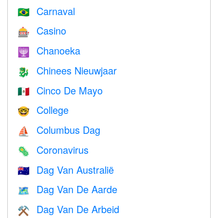
Carnaval
🇧🇷
Casino
🎰
Chanoeka
🕎
Chinees Nieuwjaar
🐉
Cinco De Mayo
🇲🇽
College
🤓
Columbus Dag
⛵️
Coronavirus
🦠
Dag Van Australië
🇦🇺
Dag Van De Aarde
🗺️
Dag Van De Arbeid
⚒️