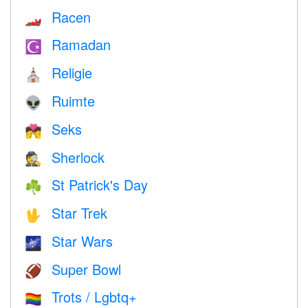
Racen
🏎
Ramadan
☪️
Religie
⛪️
Ruimte
👽
Seks
💏
Sherlock
🕵️
St Patrick's Day
☘️
Star Trek
🖖
Star Wars
🌌
Super Bowl
🏈
Trots / Lgbtq+
🏳️‍🌈