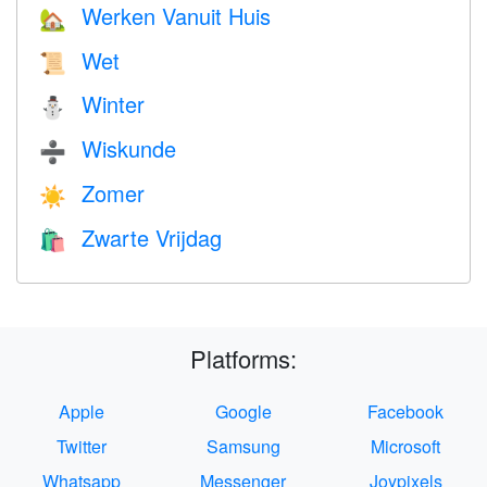
Werken Vanuit Huis
🏡
Wet
📜
Winter
⛄
Wiskunde
➗
Zomer
☀️
Zwarte Vrijdag
🛍
Platforms:
Apple
Google
Facebook
Twitter
Samsung
Microsoft
Whatsapp
Messenger
Joypixels