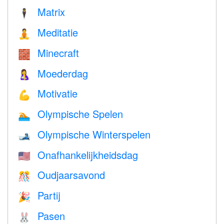
Matrix
🕴️
Meditatie
🧘
Minecraft
🧱
Moederdag
🤱
Motivatie
💪
Olympische Spelen
🏊
Olympische Winterspelen
🎿
Onafhankelijkheidsdag
🇺🇸
Oudjaarsavond
🎊
Partij
🎉
Pasen
🐰