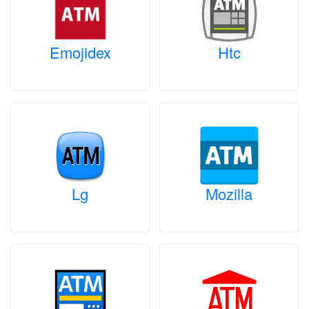
Emojidex
Htc
Lg
Mozilla