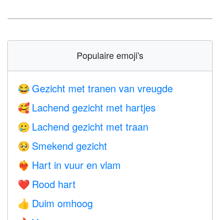
Populaire emoji's
Gezicht met tranen van vreugde
😂
Lachend gezicht met hartjes
🥰
Lachend gezicht met traan
🥲
Smekend gezicht
🥺
Hart in vuur en vlam
❤️‍🔥
Rood hart
❤️
Duim omhoog
👍