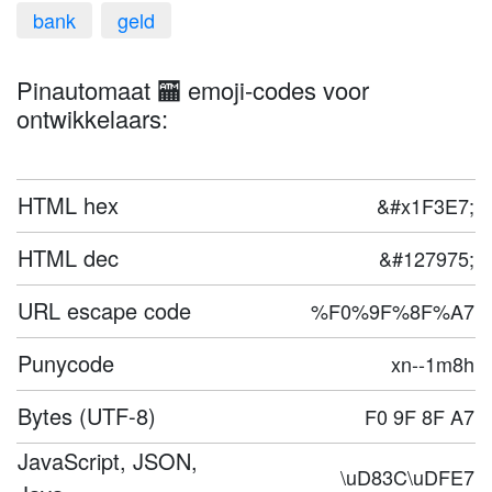
bank
geld
Pinautomaat 🏧 emoji-codes voor
ontwikkelaars:
HTML hex
&#x1F3E7;
HTML dec
&#127975;
URL escape code
%F0%9F%8F%A7
Punycode
xn--1m8h
Bytes (UTF-8)
F0 9F 8F A7
JavaScript, JSON,
\uD83C\uDFE7