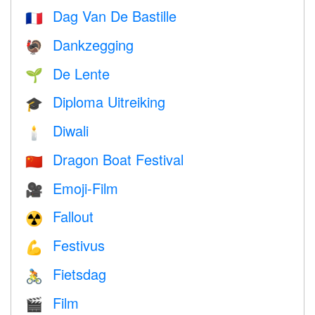
Dag Van De Bastille
🇫🇷
Dankzegging
🦃
De Lente
🌱
Diploma Uitreiking
🎓
Diwali
🕯
Dragon Boat Festival
🇨🇳
Emoji-Film
🎥
Fallout
☢️
Festivus
💪
Fietsdag
🚴
Film
🎬