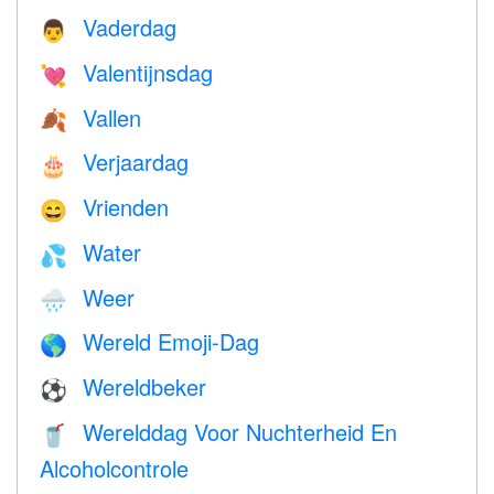
Vaderdag
👨
Valentijnsdag
💘
Vallen
🍂
Verjaardag
🎂
Vrienden
😄
Water
💦
Weer
🌧
Wereld Emoji-Dag
🌎
Wereldbeker
⚽
Werelddag Voor Nuchterheid En
🥤
Alcoholcontrole