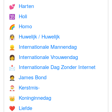
Harten
💕
Holi
🕉
Homo
🌈
Huwelijk / Huwelijk
👰
Internationale Mannendag
👱
Internationale Vrouwendag
👩
Internationale Dag Zonder Internet
📩
James Bond
🤵
Kerstmis-
🎅
Koninginnedag
👑
Liefde
❤️️