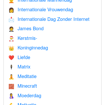
👱
Internationale Vrouwendag
👩
Internationale Dag Zonder Internet
📩
James Bond
🤵
Kerstmis-
🎅
Koninginnedag
👑
Liefde
❤️️
Matrix
🕴️
Meditatie
🧘
Minecraft
🧱
Moederdag
🤱
Motivatie