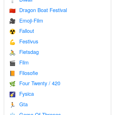
🕯
Dragon Boat Festival
🇨🇳
Emoji-Film
🎥
Fallout
☢️
Festivus
💪
Fietsdag
🚴
Film
🎬
Filosofie
📙
Four Twenty / 420
🌿
Fysica
🌠
Gta
🏃
Game Of Thrones