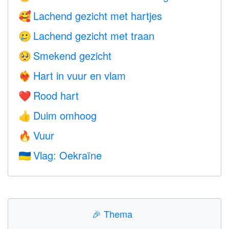
Lachend gezicht met hartjes
🥰
Lachend gezicht met traan
🥲
Smekend gezicht
🥺
Hart in vuur en vlam
❤️‍🔥
Rood hart
❤️
Duim omhoog
👍
Vuur
🔥
Vlag: Oekraïne
🇺🇦
🎉
Thema