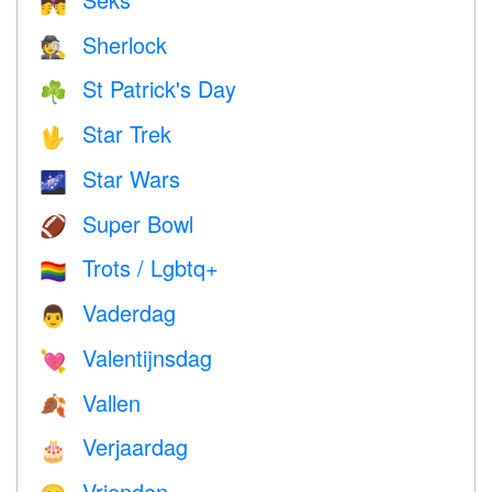
💏
Sherlock
🕵️
St Patrick's Day
☘️
Star Trek
🖖
Star Wars
🌌
Super Bowl
🏈
Trots / Lgbtq+
🏳️‍🌈
Vaderdag
👨
Valentijnsdag
💘
Vallen
🍂
Verjaardag
🎂
Vrienden