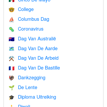
🇲🇽
College
🤓
Columbus Dag
⛵️
Coronavirus
🦠
Dag Van Australië
🇦🇺
Dag Van De Aarde
🗺️
Dag Van De Arbeid
⚒️
Dag Van De Bastille
🇫🇷
Dankzegging
🦃
De Lente
🌱
Diploma Uitreiking
🎓
Diwali