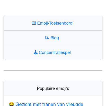
⌨️
Emoji-Toetsenbord
📝
Blog
🕹️
Concentratiespel
Populaire emoji's
Gezicht met tranen van vreugde
😂