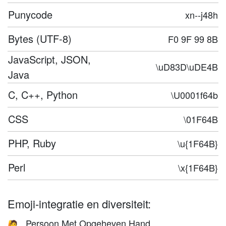
Punycode
xn--j48h
Bytes (UTF-8)
F0 9F 99 8B
JavaScript, JSON,
\uD83D\uDE4B
Java
C, C++, Python
\U0001f64b
CSS
\01F64B
PHP, Ruby
\u{1F64B}
Perl
\x{1F64B}
Emoji-integratie en diversiteit:
Persoon Met Opgeheven Hand
🙋