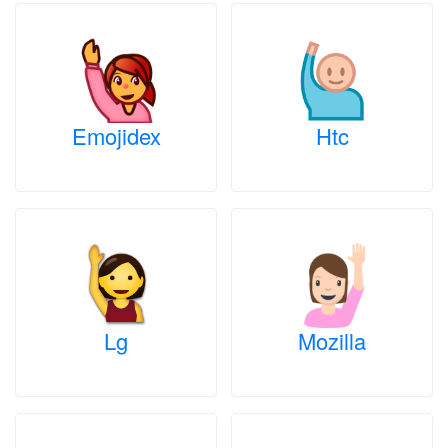
Emojidex
Htc
Lg
Mozilla