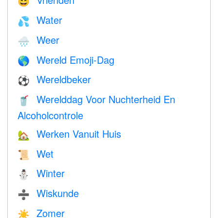
😄
Water
💦
Weer
🌧
Wereld Emoji-Dag
🌎
Wereldbeker
⚽
Werelddag Voor Nuchterheid En
🥤
Alcoholcontrole
Werken Vanuit Huis
🏡
Wet
📜
Winter
⛄
Wiskunde
➗
Zomer
☀️