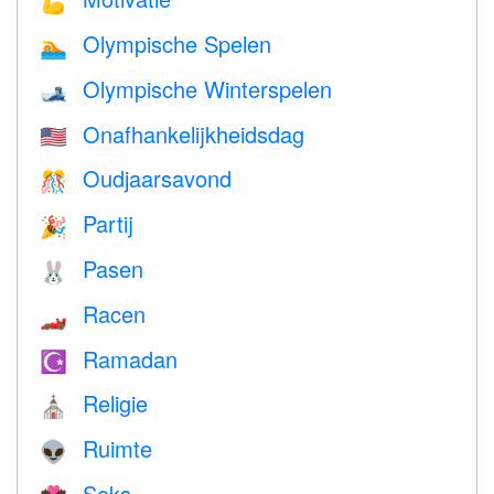
💪
Olympische Spelen
🏊
Olympische Winterspelen
🎿
Onafhankelijkheidsdag
🇺🇸
Oudjaarsavond
🎊
Partij
🎉
Pasen
🐰
Racen
🏎
Ramadan
☪️
Religie
⛪️
Ruimte
👽
Seks