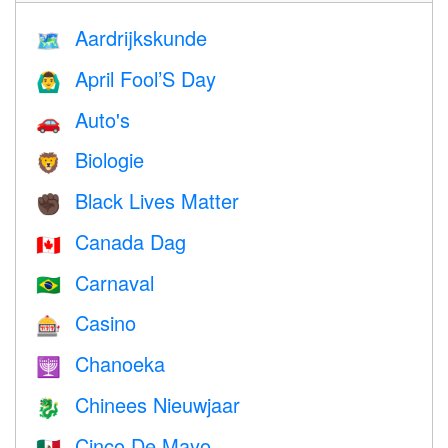
Aardrijkskunde
🗺
April Fool’S Day
🙆‍♂️
Auto's
🚗
Biologie
🦁
Black Lives Matter
✊🏿
Canada Dag
🇨🇦
Carnaval
🇧🇷
Casino
🎰
Chanoeka
🕎
Chinees Nieuwjaar
🐉
Cinco De Mayo