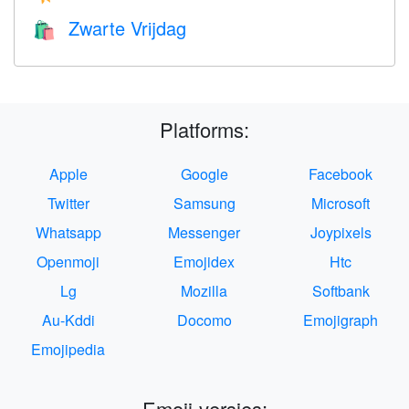
Zwarte Vrijdag
🛍
Platforms:
Apple
Google
Facebook
Twitter
Samsung
Microsoft
Whatsapp
Messenger
Joypixels
Openmoji
Emojidex
Htc
Lg
Mozilla
Softbank
Au-Kddi
Docomo
Emojigraph
Emojipedia
Emoji-versies: