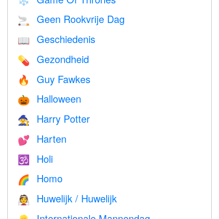
❄️
Geen Rookvrije Dag
🚬
Geschiedenis
📖
Gezondheid
💊
Guy Fawkes
🔥
Halloween
🎃
Harry Potter
🧙
Harten
💕
Holi
🕉
Homo
🌈
Huwelijk / Huwelijk
👰
Internationale Mannendag