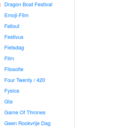
Dragon Boat Festival

Emoji-Film

Fallout
️
Festivus

Fietsdag

Film

Filosofie

Four Twenty / 420

Fysica

Gta

Game Of Thrones
️
Geen Rookvrije Dag
