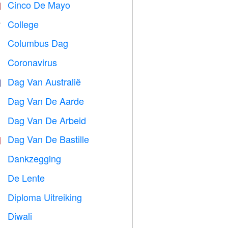
Cinco De Mayo

College

Columbus Dag
️
Coronavirus

Dag Van Australië

Dag Van De Aarde
️
Dag Van De Arbeid
️
Dag Van De Bastille

Dankzegging

De Lente

Diploma Uitreiking

Diwali
