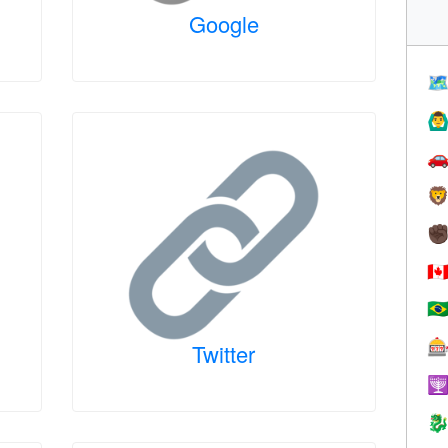
Google

🙆‍♂


✊
🇨
🇧

Twitter

