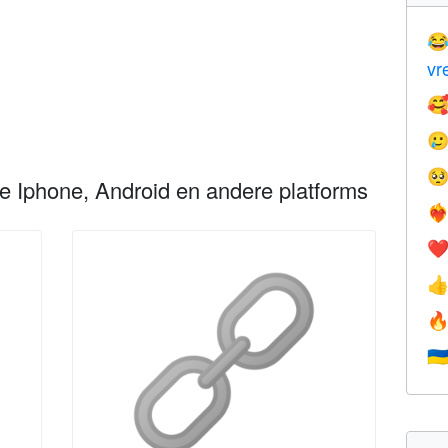

vr



le Iphone, Android en andere platforms
❤️‍
❤


🇺