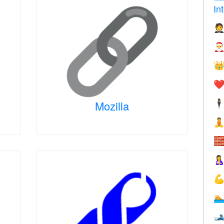
In



❤️
🕴
Mozilla





