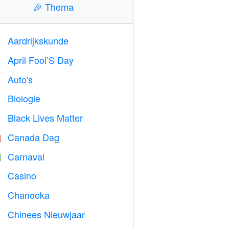
🎉
Thema
Aardrijkskunde

April Fool’S Day
️
Auto's

Biologie

Black Lives Matter

Canada Dag

Carnaval

Casino

Chanoeka

Chinees Nieuwjaar
