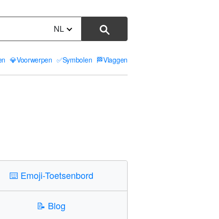
NL
ten
💎
Voorwerpen
✅
Symbolen
🏁
Vlaggen
⌨️
Emoji-Toetsenbord
📝
Blog