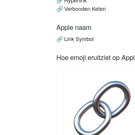
Hyperlink
🔗
Verbonden Keten
🔗
Apple naam
Link Symbol
🔗
Hoe emoji eruitziet op App