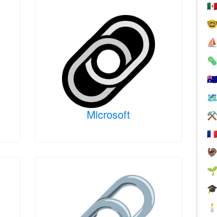
🇲

⛵

🇦
🗺
Microsoft
⚒
🇫



