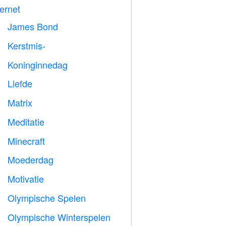
ternet
James Bond

Kerstmis-

Koninginnedag

Liefde
️
Matrix
️
Meditatie

Minecraft

Moederdag

Motivatie

Olympische Spelen

Olympische Winterspelen
