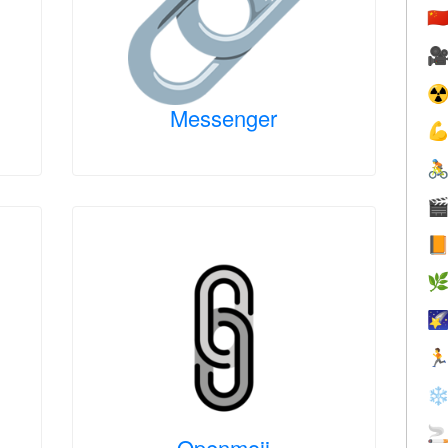
🇨

☢
Messenger







❄

Openmoji