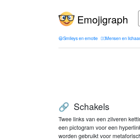
Emojigraph
😃
Smileys en emotie
🤦‍♀️
Mensen en licha
Schakels
🔗
Twee links van een zilveren ketti
een pictogram voor een hyperlin
worden gebruikt voor metaforisc