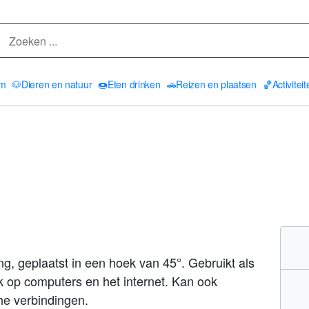
am
🐶
Dieren en natuur
🍩
Eten drinken
🚗
Reizen en plaatsen
🏀
Activitei
ng, geplaatst in een hoek van 45°. Gebruikt als
k op computers en het internet. Kan ook
he verbindingen.