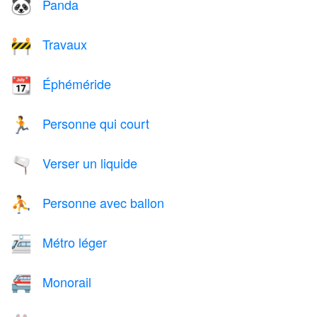
Panda
🐼
Travaux
🚧
Éphéméride
📆
Personne qui court
🏃
Verser un liquide
🫗
Personne avec ballon
⛹️
Métro léger
🚈
Monorail
🚝