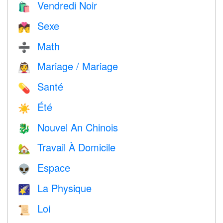
Vendredi Noir
🛍
Sexe
💏
Math
➗
Mariage / Mariage
👰
Santé
💊
Été
☀️
Nouvel An Chinois
🐉
Travail À Domicile
🏡
Espace
👽
La Physique
🌠
Loi
📜