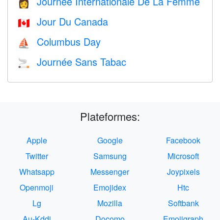
Journée Internationale De La Femme
👩
Jour Du Canada
🇨🇦
Columbus Day
⛵️
Journée Sans Tabac
🚬
Plateformes:
Apple
Google
Facebook
Twitter
Samsung
Microsoft
Whatsapp
Messenger
Joypixels
Openmoji
Emojidex
Htc
Lg
Mozilla
Softbank
Au-Kddi
Docomo
Emojigraph