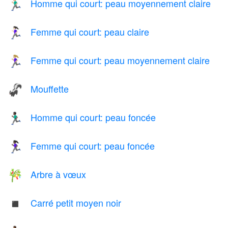
Homme qui court: peau moyennement claire
🏃🏼‍♂️
Femme qui court: peau claire
🏃🏻‍♀️
Femme qui court: peau moyennement claire
🏃🏼‍♀️
Mouffette
🦨
Homme qui court: peau foncée
🏃🏿‍♂️
Femme qui court: peau foncée
🏃🏿‍♀️
Arbre à vœux
🎋
Carré petit moyen noir
◾