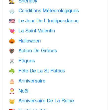
Sherlock
🕵️
Conditions Météorologiques
🌧
Le Jour De L'Indépendance
🇺🇸
La Saint-Valentin
💘
Halloween
🎃
Action De Grâces
🦃
Pâques
🐰
Fête De La St Patrick
☘️
Anniversaire
🎂
Noël
🎅
Anniversaire De La Reine
👑