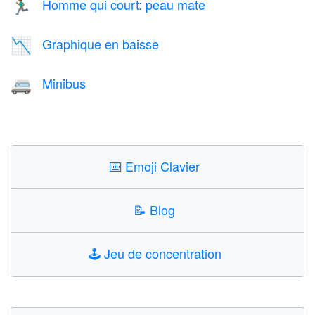
Homme qui court: peau mate
🏃🏾‍♂️
Graphique en baisse
📉
Minibus
🚐
⌨️
Emoji Clavier
📝
Blog
🕹️
Jeu de concentration