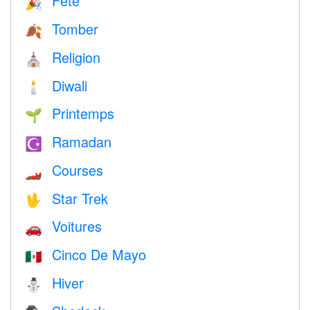
Fête
🎉
Tomber
🍂
Religion
⛪️
Diwali
🕯
Printemps
🌱
Ramadan
☪️
Courses
🏎
Star Trek
🖖
Voitures
🚗
Cinco De Mayo
🇲🇽
Hiver
⛄