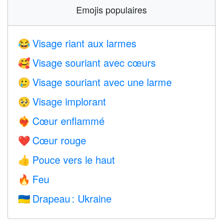
Emojis populaires
Visage riant aux larmes
😂
Visage souriant avec cœurs
🥰
Visage souriant avec une larme
🥲
Visage implorant
🥺
Cœur enflammé
❤️‍🔥
Cœur rouge
❤️
Pouce vers le haut
👍
Feu
🔥
Drapeau : Ukraine
🇺🇦