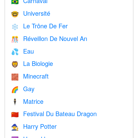
Carnaval
🇧🇷
Université
🤓
Le Trône De Fer
❄️
Réveillon De Nouvel An
🎊
Eau
💦
La Biologie
🦁
Minecraft
🧱
Gay
🌈
Matrice
🕴️
Festival Du Bateau Dragon
🇨🇳
Harry Potter
🧙