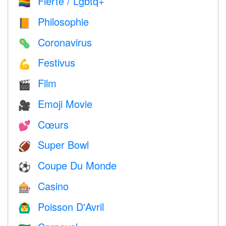
Fierté / Lgbtq+
🏳️‍🌈
Philosophie
📙
Coronavirus
🦠
Festivus
💪
Film
🎬
Emoji Movie
🎥
Cœurs
💕
Super Bowl
🏈
Coupe Du Monde
⚽
Casino
🎰
Poisson D'Avril
🙆‍♂️