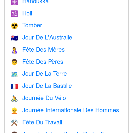
Hanoukka
🕎
Holi
🕉
Tomber.
☢️
Jour De L'Australie
🇦🇺
Fête Des Mères
🤱
Fête Des Pères
👨
Jour De La Terre
🗺️
Jour De La Bastille
🇫🇷
Journée Du Vélo
🚴
Journée Internationale Des Hommes
👱
Fête Du Travail
⚒️