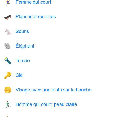
Femme qui court
🏃‍♀️
Planche à roulettes
🛹
Souris
🐁
Éléphant
🐘
Torche
🔦
Clé
🔑
Visage avec une main sur la bouche
🤭
Homme qui court: peau claire
🏃🏻‍♂️