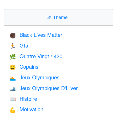
🎉
Thème
Black Lives Matter
✊🏿
Gta
🏃
Quatre Vingt / 420
🌿
Copains
😄
Jeux Olympiques
🏊
Jeux Olympiques D'Hiver
🎿
Histoire
📖
Motivation
💪