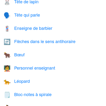
Tête de lapin
🐰
Tête qui parle
🗣️
Enseigne de barbier
💈
Flèches dans le sens antihoraire
🔄
Bœuf
🐂
Personnel enseignant
🧑‍🏫
Léopard
🐆
Bloc-notes à spirale
🗒️