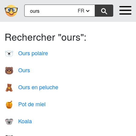
FR
Rechercher "ours":
Ours polaire
🐻‍❄️
Ours
🐻
Ours en peluche
🧸
Pot de miel
🍯
Koala
🐨