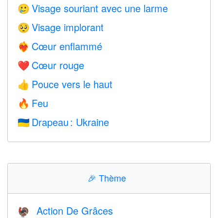
Visage souriant avec une larme
🥲
Visage implorant
🥺
Cœur enflammé
❤️‍🔥
Cœur rouge
❤️
Pouce vers le haut
👍
Feu
🔥
Drapeau : Ukraine
🇺🇦
🎉
Thème
Action De Grâces
🦃